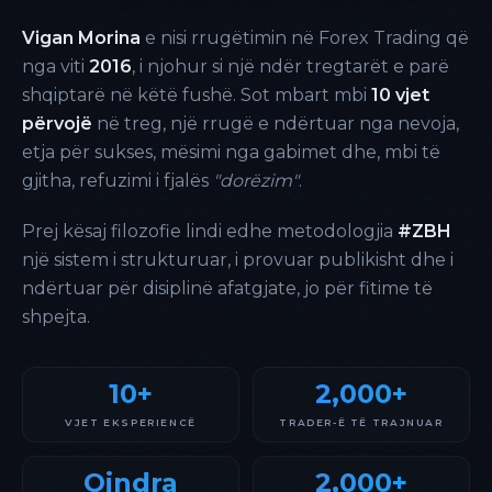
Vigan Morina
e nisi rrugëtimin në Forex Trading që
nga viti
2016
, i njohur si një ndër tregtarët e parë
shqiptarë në këtë fushë. Sot mbart mbi
10 vjet
përvojë
në treg, një rrugë e ndërtuar nga nevoja,
etja për sukses, mësimi nga gabimet dhe, mbi të
gjitha, refuzimi i fjalës
"dorëzim"
.
Prej kësaj filozofie lindi edhe metodologjia
#ZBH
një sistem i strukturuar, i provuar publikisht dhe i
ndërtuar për disiplinë afatgjate, jo për fitime të
shpejta.
10+
2,000+
VJET EKSPERIENCË
TRADER-Ë TË TRAJNUAR
Qindra
2,000+