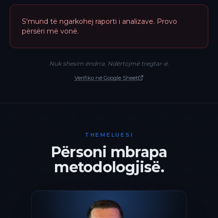
S'mund të ngarkohej raporti i analizave. Provo
përsëri më vonë.
Nuk shesim ëndrra. Ndërtojmë tregtar-ë.
Verifiko në Google Sheet
THEMELUESI
Përsoni mbrapa
metodologjisë.