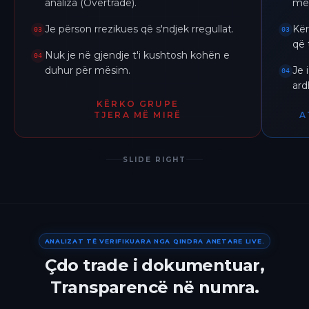
analiza (Overtrade).
me 
Je përson rrezikues që s'ndjek rregullat.
Kër
03
03
që 
Nuk je në gjendje t'i kushtosh kohën e
04
duhur për mësim.
Je 
04
ar
KËRKO GRUPE
TJERA MË MIRË
A
SLIDE RIGHT
ANALIZAT TË VERIFIKUARA NGA QINDRA ANETARE LIVE.
Çdo trade i dokumentuar,
Transparencë në numra.