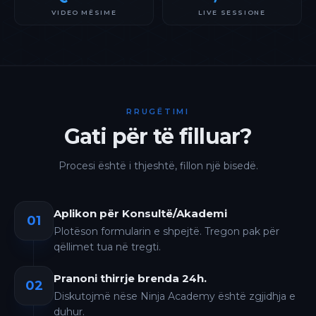
VIDEO MËSIME
LIVE SESSIONE
RRUGËTIMI
Gati për të filluar?
Procesi është i thjeshtë, fillon një bisedë.
Aplikon për Konsultë/Akademi
01
Plotëson formularin e shpejtë. Tregon pak për
qëllimet tua në tregti.
Pranoni thirrje brenda 24h.
02
Diskutojmë nëse Ninja Academy është zgjidhja e
duhur.