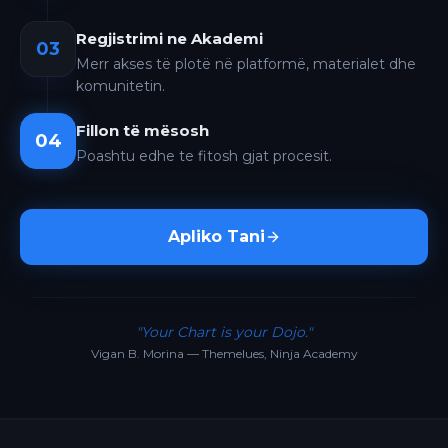
Regjistrimi ne Akademi
03
Merr akses të plotë në platformë, materialet dhe
komunitetin.
Fillon të mësosh
04
Poashtu edhe te fitosh gjat procesit.
Apliko Tani
"Your Chart is your Dojo."
Vigan B. Morina — Themelues, Ninja Academy