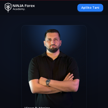
Apliko Tani