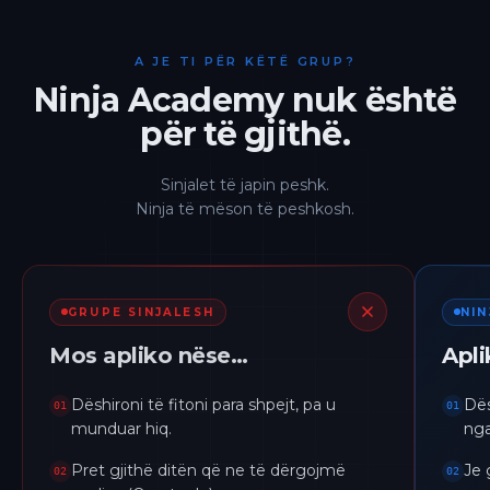
A JE TI PËR KËTË GRUP?
Ninja Academy nuk është
për të gjithë.
Sinjalet të japin peshk.
Ninja të mëson të peshkosh.
GRUPE SINJALESH
NI
Mos apliko nëse…
Apl
Dëshironi të fitoni para shpejt, pa u
Dës
01
01
munduar hiq.
nga
Pret gjithë ditën që ne të dërgojmë
Je 
02
02