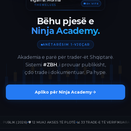
Vigan B. Morina
10+ VITE
THEMELUES
Bëhu pjesë e
Ninja Academy.
ANËTARËSIM 1-VJEÇAR
Akademia e parë për trader-ët Shqiptarë.
Sistemi
#ZBH
, i provuar publikisht,
çdo trade i dokumentuar. Pa hype.
Apliko për Ninja Academy
LIK (2026)
🛡️ 12 MUAJ AKSES TË PLOTË
📊 33 TRADE-E TË VERIFIKUARA
📈 +2