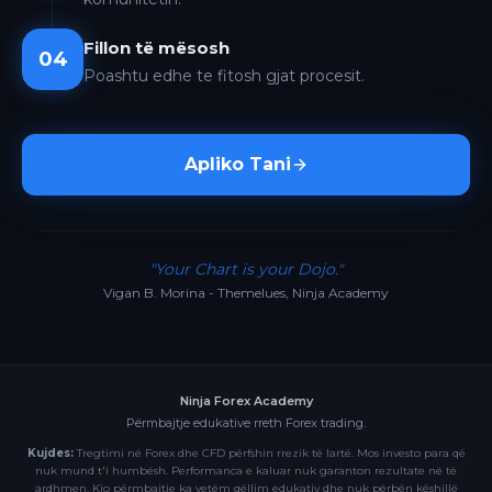
Fillon të mësosh
04
Poashtu edhe te fitosh gjat procesit.
Apliko Tani
"Your Chart is your Dojo."
Vigan B. Morina - Themelues, Ninja Academy
Ninja Forex Academy
Përmbajtje edukative rreth Forex trading.
Kujdes:
Tregtimi në Forex dhe CFD përfshin rrezik të lartë. Mos investo para që
nuk mund t'i humbësh. Performanca e kaluar nuk garanton rezultate në të
ardhmen. Kjo përmbajtje ka vetëm qëllim edukativ dhe nuk përbën këshillë