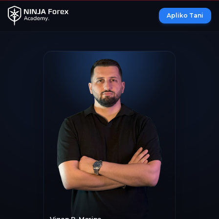
Apliko Tani