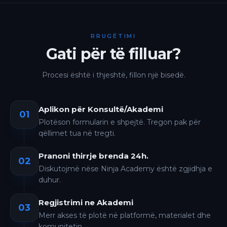
RRUGËTIMI
Gati për të filluar?
Procesi është i thjeshtë, fillon një bisedë.
Aplikon për Konsultë/Akademi
01
Plotëson formularin e shpejtë. Tregon pak për
qëllimet tua në tregti.
Pranoni thirrje brenda 24h.
02
Diskutojmë nëse Ninja Academy është zgjidhja e
duhur.
Regjistrimi ne Akademi
03
Merr akses të plotë në platformë, materialet dhe
komunitetin.