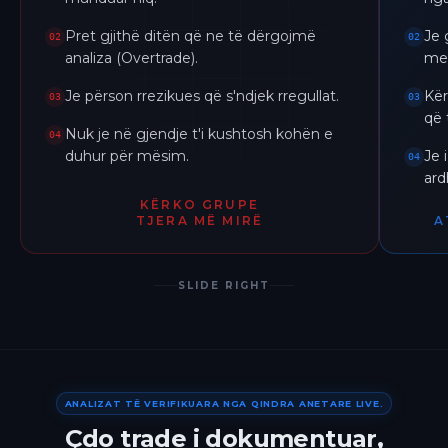
Pret gjithë ditën që ne të dërgojmë
Je 
02
02
analiza (Overtrade).
me 
Je përson rrezikues që s'ndjek rregullat.
Kër
03
03
që 
Nuk je në gjendje t'i kushtosh kohën e
04
duhur për mësim.
Je 
04
ar
KËRKO GRUPE
TJERA MË MIRË
A
SLIDE RIGHT
ANALIZAT TË VERIFIKUARA NGA QINDRA ANETARE LIVE.
Çdo trade i dokumentuar,