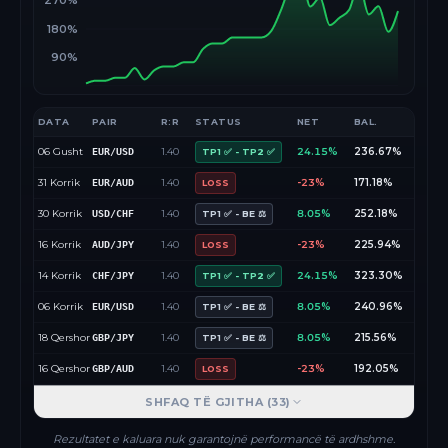
270%
180%
90%
DATA
PAIR
R:R
STATUS
NET
BAL.
06 Gusht
1.40
24.15%
236.67%
EUR/USD
TP1 ✅ - TP2 ✅
31 Korrik
1.40
-23%
171.18%
EUR/AUD
LOSS
30 Korrik
1.40
8.05%
252.18%
USD/CHF
TP1 ✅ - BE ⚖️
16 Korrik
1.40
-23%
225.94%
AUD/JPY
LOSS
14 Korrik
1.40
24.15%
323.30%
CHF/JPY
TP1 ✅ - TP2 ✅
06 Korrik
1.40
8.05%
240.96%
EUR/USD
TP1 ✅ - BE ⚖️
18 Qershor
1.40
8.05%
215.56%
GBP/JPY
TP1 ✅ - BE ⚖️
16 Qershor
1.40
-23%
192.05%
GBP/AUD
LOSS
SHFAQ TË GJITHA (
33
)
Rezultatet e kaluara nuk garantojnë performancë të ardhshme.