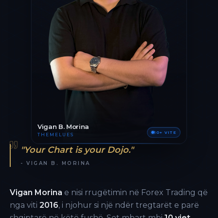
Vigan B. Morina
10+ VITE
THEMELUES
"Your Chart is your Dojo."
- VIGAN B. MORINA
Vigan Morina
e nisi rrugëtimin në Forex Trading që
nga viti
2016
, i njohur si një ndër tregtarët e parë
shqiptarë në këtë fushë. Sot mbart mbi
10 vjet