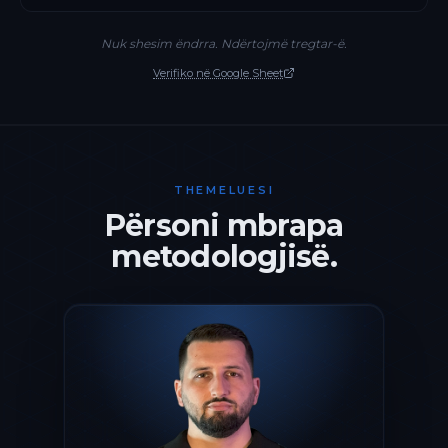
Nuk shesim ëndrra. Ndërtojmë tregtar-ë.
Verifiko në Google Sheet
THEMELUESI
Përsoni mbrapa
metodologjisë.