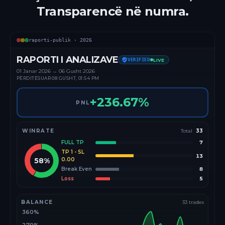
Transparencë në numra.
raporti-publik ·
2026
RAPORTI I ANALIZAVE
VERIFIED
LIVE
01 Janar
2026
→
06 Gusht 2026
PËRDITËSUAR
08 GUSHT, 01:54 PM
+
236.67
%
PNL
WINRATE
Total
33
FULL TP
7
TP 1 - SL
13
58
%
0.00
Break Even
8
Loss
5
BALANCE
33
trades
360%