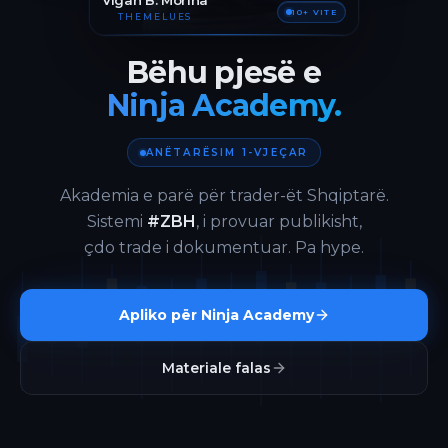
Vigan B. Morina
10+ VITE
THEMELUES
Bëhu pjesë e
Ninja Academy.
ANËTARËSIM 1-VJEÇAR
Akademia e parë për trader-ët Shqiptarë.
Sistemi
#ZBH
, i provuar publikisht,
çdo trade i dokumentuar. Pa hype.
Apliko për Ninja Academy
Materiale falas