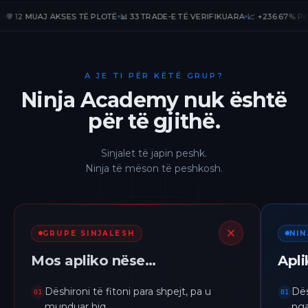
12 MUAJ AKSES TË PLOTË
📊 33 TRADE-E TË VERIFIKUARA
📈 +236.67% PnL PUBL
A JE TI PËR KËTË GRUP?
Ninja Academy nuk është
për të gjithë.
Sinjalet të japin peshk.
Ninja të mëson të peshkosh.
GRUPE SINJALESH
NI
Mos apliko nëse…
Apl
Dëshironi të fitoni para shpejt, pa u
Dës
01
01
munduar hiq.
nga