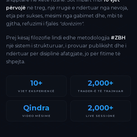
përvojë
në treg, një rrugë e ndërtuar nga nevoja,
etja për sukses, mësimi nga gabimet dhe, mbi të
gjitha, refuzimi i fjalës
"dorëzim"
.
Prej kësaj filozofie lindi edhe metodologjia
#ZBH
një sistem i strukturuar, i provuar publikisht dhe i
ndërtuar për disiplinë afatgjate, jo për fitime të
shpejta.
10+
2,000+
VJET EKSPERIENCË
TRADER-Ë TË TRAJNUAR
Qindra
2,000+
VIDEO MËSIME
LIVE SESSIONE