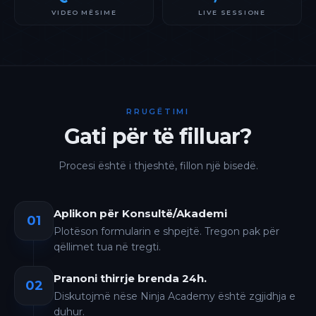
VIDEO MËSIME
LIVE SESSIONE
RRUGËTIMI
Gati për të filluar?
Procesi është i thjeshtë, fillon një bisedë.
Aplikon për Konsultë/Akademi
01
Plotëson formularin e shpejtë. Tregon pak për
qëllimet tua në tregti.
Pranoni thirrje brenda 24h.
02
Diskutojmë nëse Ninja Academy është zgjidhja e
duhur.