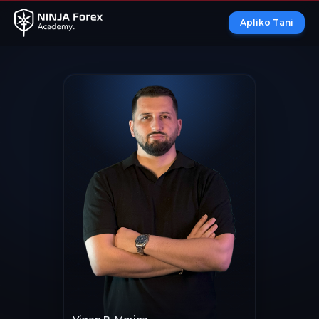
Apliko Tani