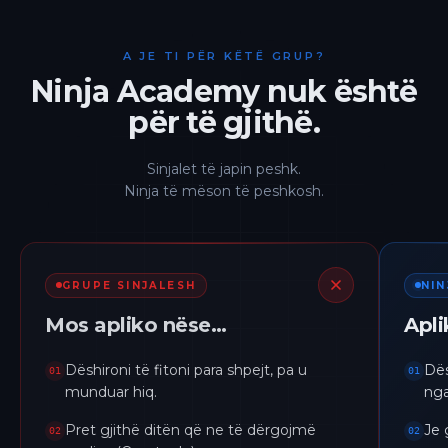
A JE TI PËR KËTË GRUP?
Ninja Academy nuk është
për të gjithë.
Sinjalet të japin peshk.
Ninja të mëson të peshkosh.
GRUPE SINJALESH
NI
Mos apliko nëse…
Apl
Dëshironi të fitoni para shpejt, pa u
Dës
01
01
munduar hiq.
nga
Pret gjithë ditën që ne të dërgojmë
Je 
02
02