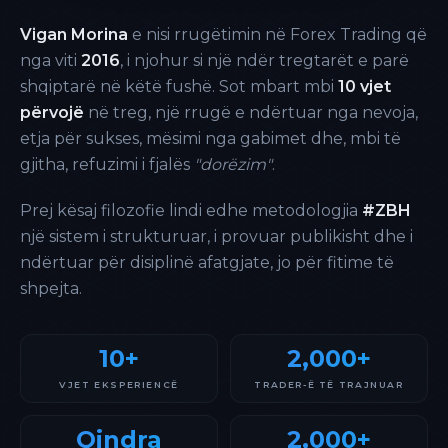
Vigan Morina
e nisi rrugëtimin në Forex Trading që
nga viti
2016
, i njohur si një ndër tregtarët e parë
shqiptarë në këtë fushë. Sot mbart mbi
10 vjet
përvojë
në treg, një rrugë e ndërtuar nga nevoja,
etja për sukses, mësimi nga gabimet dhe, mbi të
gjitha, refuzimi i fjalës
"dorëzim"
.
Prej kësaj filozofie lindi edhe metodologjia
#ZBH
një sistem i strukturuar, i provuar publikisht dhe i
ndërtuar për disiplinë afatgjate, jo për fitime të
shpejta.
10+
2,000+
VJET EKSPERIENCË
TRADER-Ë TË TRAJNUAR
Qindra
2,000+