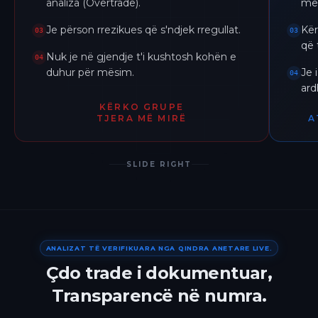
analiza (Overtrade).
me 
Je përson rrezikues që s'ndjek rregullat.
Kër
03
03
që 
Nuk je në gjendje t'i kushtosh kohën e
04
duhur për mësim.
Je 
04
ar
KËRKO GRUPE
TJERA MË MIRË
A
SLIDE RIGHT
ANALIZAT TË VERIFIKUARA NGA QINDRA ANETARE LIVE.
Çdo trade i dokumentuar,
Transparencë në numra.