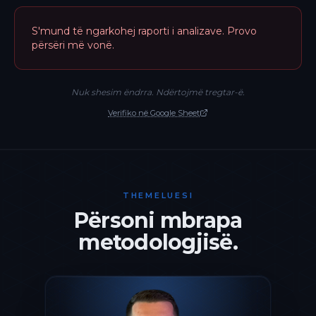
S'mund të ngarkohej raporti i analizave. Provo
përsëri më vonë.
Nuk shesim ëndrra. Ndërtojmë tregtar-ë.
Verifiko në Google Sheet
THEMELUESI
Përsoni mbrapa
metodologjisë.