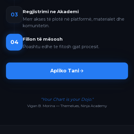
Regjistrimi ne Akademi
03
Merr akses të plotë në platformë, materialet dhe
komunitetin.
Fillon të mësosh
04
Poashtu edhe te fitosh gjat procesit.
Apliko Tani
"Your Chart is your Dojo."
Vigan B. Morina — Themelues, Ninja Academy