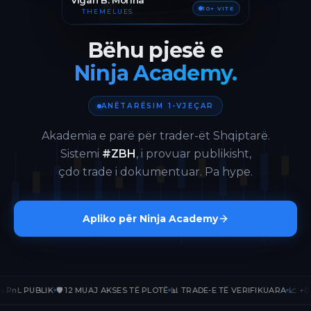
Vigan B. Morina
10+ VITE
THEMELUES
Bëhu pjesë e
Ninja Academy.
ANËTARËSIM 1-VJEÇAR
Akademia e parë për trader-ët Shqiptarë.
Sistemi
#ZBH
, i provuar publikisht,
çdo trade i dokumentuar. Pa hype.
Apliko për Ninja Academy
L PUBLIK
🛡️ 12 MUAJ AKSES TË PLOTË
📊 TRADE-E TË VERIFIKUARA
📈 +0.00%