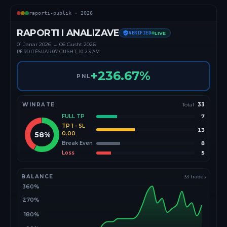
raporti-publik ·
2026
RAPORTI I ANALIZAVE
VERIFIED
LIVE
01 Janar
2026
→
06 Gusht 2026
PËRDITËSUAR
07 GUSHT, 10:23 AM
+
236.67
%
PNL
WINRATE
Total
33
FULL TP
7
TP 1 - SL
13
58
%
0.00
Break Even
8
Loss
5
BALANCE
33
trades
360%
270%
180%