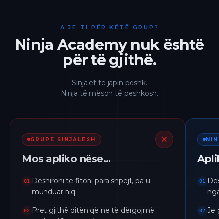
A JE TI PËR KËTË GRUP?
Ninja Academy nuk është
për të gjithë.
Sinjalet të japin peshk.
Ninja të mëson të peshkosh.
GRUPE SINJALESH
NI
Mos apliko nëse…
Apl
Dëshironi të fitoni para shpejt, pa u
Dës
01
01
munduar hiq.
nga
Pret gjithë ditën që ne të dërgojmë
Je 
02
02