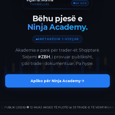
Vigan B. Morina
10+ VITE
THEMELUES
Bëhu pjesë e
Ninja Academy.
ANËTARËSIM 1-VJEÇAR
Akademia e parë për trader-ët Shqiptarë.
Sistemi
#ZBH
, i provuar publikisht,
çdo trade i dokumentuar. Pa hype.
Apliko për Ninja Academy
BLIK (2026)
🛡️ 12 MUAJ AKSES TË PLOTË
📊 33 TRADE-E TË VERIFIKUARA
📈 +