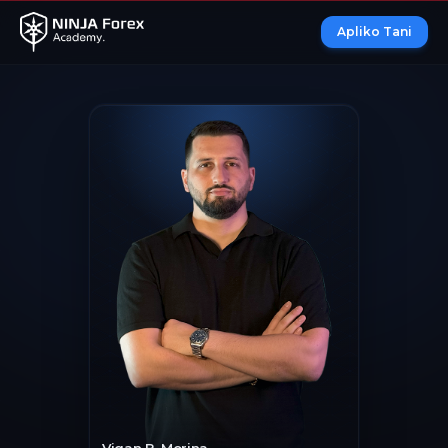
Apliko Tani