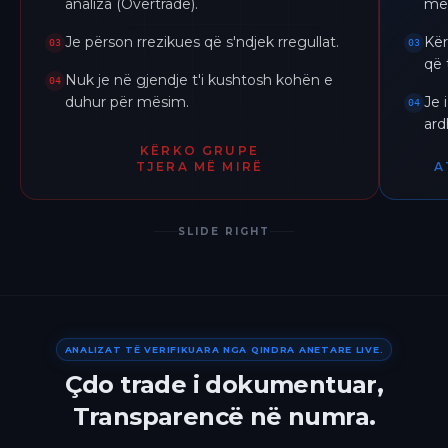
analiza (Overtrade).
me 
Je përson rrezikues që s'ndjek rregullat.
Kër
03
03
që 
Nuk je në gjendje t'i kushtosh kohën e
04
duhur për mësim.
Je 
04
ar
KËRKO GRUPE
TJERA MË MIRË
A
SLIDE RIGHT
ANALIZAT TË VERIFIKUARA NGA QINDRA ANETARE LIVE.
Çdo trade i dokumentuar,
Transparencë në numra.