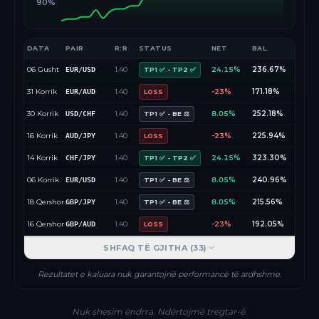
90%
DATA
PAIR
R:R
STATUS
NET
BAL.
06 Gusht
1.40
24.15%
236.67%
EUR/USD
TP1 ✅ - TP2 ✅
31 Korrik
1.40
-23%
171.18%
EUR/AUD
LOSS
30 Korrik
1.40
8.05%
252.18%
USD/CHF
TP1 ✅ - BE ⚖️
16 Korrik
1.40
-23%
225.94%
AUD/JPY
LOSS
14 Korrik
1.40
24.15%
323.30%
CHF/JPY
TP1 ✅ - TP2 ✅
06 Korrik
1.40
8.05%
240.96%
EUR/USD
TP1 ✅ - BE ⚖️
18 Qershor
1.40
8.05%
215.56%
GBP/JPY
TP1 ✅ - BE ⚖️
16 Qershor
1.40
-23%
192.05%
GBP/AUD
LOSS
SHFAQ TË GJITHA (
33
)
Rezultatet e kaluara nuk garantojnë performancë të ardhshme.
Nuk shesim ëndrra. Ndërtojmë tregtar-ë.