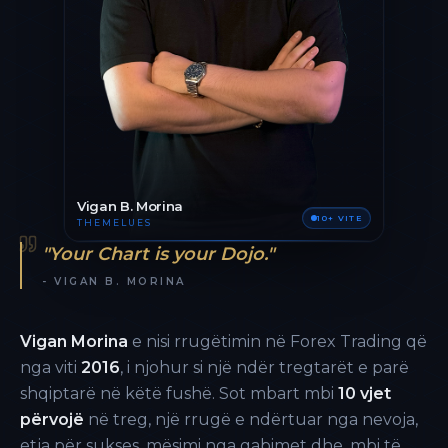
Vigan B. Morina
10+ VITE
THEMELUES
"Your Chart is your Dojo."
- VIGAN B. MORINA
Vigan Morina
e nisi rrugëtimin në Forex Trading që
nga viti
2016
, i njohur si një ndër tregtarët e parë
shqiptarë në këtë fushë. Sot mbart mbi
10 vjet
përvojë
në treg, një rrugë e ndërtuar nga nevoja,
etja për sukses, mësimi nga gabimet dhe, mbi të