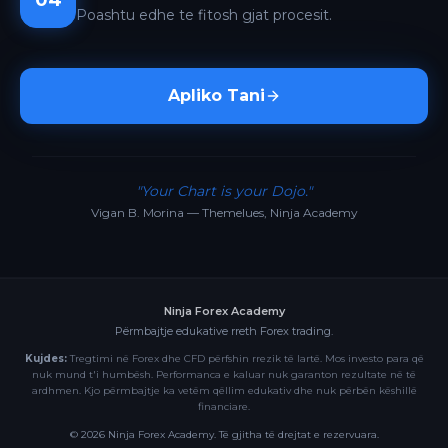
04
Poashtu edhe te fitosh gjat procesit.
Apliko Tani
"Your Chart is your Dojo."
Vigan B. Morina — Themelues, Ninja Academy
Ninja Forex Academy
Përmbajtje edukative rreth Forex trading.
Kujdes:
Tregtimi në Forex dhe CFD përfshin rrezik të lartë. Mos investo para që
nuk mund t'i humbësh. Performanca e kaluar nuk garanton rezultate në të
ardhmen. Kjo përmbajtje ka vetëm qëllim edukativ dhe nuk përbën këshillë
financiare.
©
2026
Ninja Forex Academy. Të gjitha të drejtat e rezervuara.