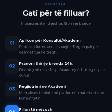
RRUGËTIMI
Gati për të filluar?
Procesi është i thjeshtë, fillon një bisedë.
Aplikon për Konsultë/Akademi
01
Plotëson formularin e shpejtë. Tregon pak për
qëllimet tua në tregti.
Pranoni thirrje brenda 24h.
02
Diskutojmë nëse Ninja Academy është zgjidhja e
duhur.
Regjistrimi ne Akademi
03
Merr akses të plotë në platformë, materialet dhe
komunitetin.
Fillon të mësosh