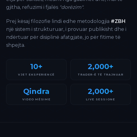
gjitha, refuzimi i fjalës
"dorëzim"
.
Prej kësaj filozofie lindi edhe metodologjia
#ZBH
një sistem i strukturuar, i provuar publikisht dhe i
ndërtuar për disiplinë afatgjate, jo për fitime të
shpejta.
10+
2,000+
VJET EKSPERIENCË
TRADER-Ë TË TRAJNUAR
Qindra
2,000+
VIDEO MËSIME
LIVE SESSIONE