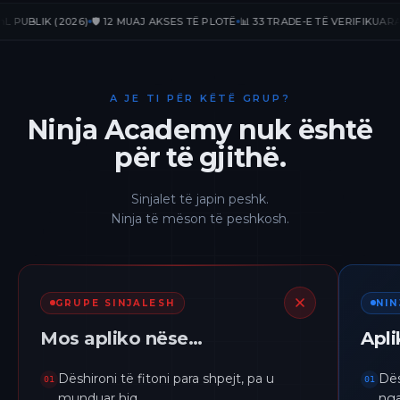
BLIK (2026)
🛡️ 12 MUAJ AKSES TË PLOTË
📊 33 TRADE-E TË VERIFIKUARA
📈 +
A JE TI PËR KËTË GRUP?
Ninja Academy nuk është
për të gjithë.
Sinjalet të japin peshk.
Ninja të mëson të peshkosh.
GRUPE SINJALESH
NI
Mos apliko nëse…
Apl
Dëshironi të fitoni para shpejt, pa u
Dës
01
01
munduar hiq.
nga