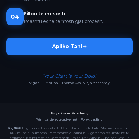
Fillon të mësosh
04
Poashtu edhe te fitosh gjat procesit.
Apliko Tani
"Your Chart is your Dojo."
Vigan B. Morina - Themelues, Ninja Academy
Ninja Forex Academy
Përmbajtje edukative rreth Forex trading.
Kujdes:
Tregtimi në Forex dhe CFD përfshin rrezik të lartë. Mos investo para që
nuk mund t'i humbësh. Performanca e kaluar nuk garanton rezultate në të
ardhmen. Kjo përmbajtje ka vetëm qëllim edukativ dhe nuk përbën këshillë