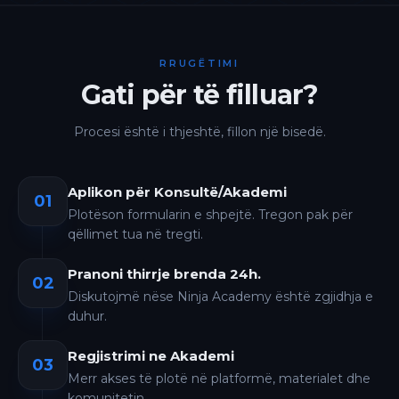
RRUGËTIMI
Gati për të filluar?
Procesi është i thjeshtë, fillon një bisedë.
Aplikon për Konsultë/Akademi
01
Plotëson formularin e shpejtë. Tregon pak për
qëllimet tua në tregti.
Pranoni thirrje brenda 24h.
02
Diskutojmë nëse Ninja Academy është zgjidhja e
duhur.
Regjistrimi ne Akademi
03
Merr akses të plotë në platformë, materialet dhe
komunitetin.