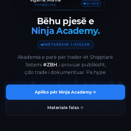
Vigan B. Morina
10+ VITE
THEMELUES
Bëhu pjesë e
Ninja Academy.
ANËTARËSIM 1-VJEÇAR
Akademia e parë për trader-ët Shqiptarë.
Sistemi
#ZBH
, i provuar publikisht,
çdo trade i dokumentuar. Pa hype.
Apliko për Ninja Academy
Materiale falas