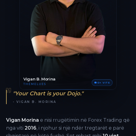
Vigan B. Morina
10+ VITE
THEMELUES
"Your Chart is your Dojo."
- VIGAN B. MORINA
Vigan Morina
e nisi rrugëtimin në Forex Trading që
nga viti
2016
, i njohur si një ndër tregtarët e parë
shqiptarë në këtë fushë. Sot mbart mbi
10 vjet