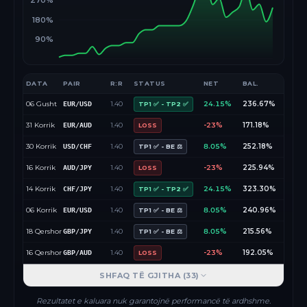
270%
180%
90%
DATA
PAIR
R:R
STATUS
NET
BAL.
06 Gusht
1.40
24.15%
236.67%
EUR/USD
TP1 ✅ - TP2 ✅
31 Korrik
1.40
-23%
171.18%
EUR/AUD
LOSS
30 Korrik
1.40
8.05%
252.18%
USD/CHF
TP1 ✅ - BE ⚖️
16 Korrik
1.40
-23%
225.94%
AUD/JPY
LOSS
14 Korrik
1.40
24.15%
323.30%
CHF/JPY
TP1 ✅ - TP2 ✅
06 Korrik
1.40
8.05%
240.96%
EUR/USD
TP1 ✅ - BE ⚖️
18 Qershor
1.40
8.05%
215.56%
GBP/JPY
TP1 ✅ - BE ⚖️
16 Qershor
1.40
-23%
192.05%
GBP/AUD
LOSS
SHFAQ TË GJITHA (
33
)
Rezultatet e kaluara nuk garantojnë performancë të ardhshme.