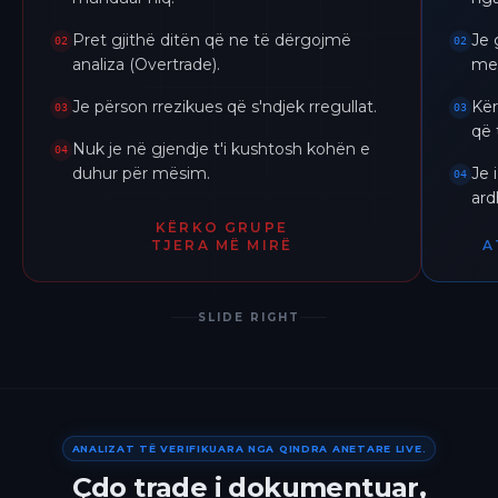
Pret gjithë ditën që ne të dërgojmë
Je 
02
02
analiza (Overtrade).
me 
Je përson rrezikues që s'ndjek rregullat.
Kër
03
03
që 
Nuk je në gjendje t'i kushtosh kohën e
04
duhur për mësim.
Je 
04
ar
KËRKO GRUPE
TJERA MË MIRË
A
SLIDE RIGHT
ANALIZAT TË VERIFIKUARA NGA QINDRA ANETARE LIVE.
Çdo trade i dokumentuar,