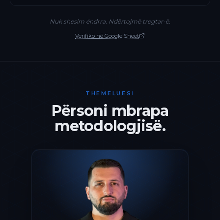
Nuk shesim ëndrra. Ndërtojmë tregtar-ë.
Verifiko në Google Sheet
THEMELUESI
Përsoni mbrapa
metodologjisë.