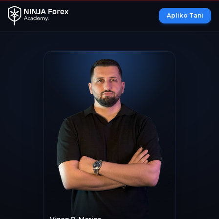
Apliko Tani