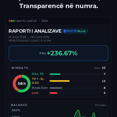
Transparencë në numra.
raporti-publik ·
2026
RAPORTI I ANALIZAVE
VERIFIED
LIVE
01 Janar
2026
→
06 Gusht 2026
PËRDITËSUAR
07 GUSHT, 11:43 PM
+
236.67
%
PNL
WINRATE
Total
33
FULL TP
7
TP 1 - SL
13
58
%
0.00
Break Even
8
Loss
5
BALANCE
33
trades
360%