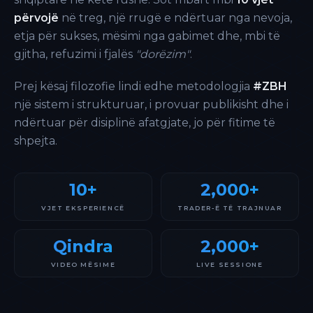
përvojë
në treg, një rrugë e ndërtuar nga nevoja,
etja për sukses, mësimi nga gabimet dhe, mbi të
gjitha, refuzimi i fjalës
"dorëzim"
.
Prej kësaj filozofie lindi edhe metodologjia
#ZBH
një sistem i strukturuar, i provuar publikisht dhe i
ndërtuar për disiplinë afatgjate, jo për fitime të
shpejta.
10+
2,000+
VJET EKSPERIENCË
TRADER-Ë TË TRAJNUAR
Qindra
2,000+
VIDEO MËSIME
LIVE SESSIONE