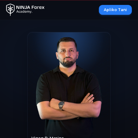
Apliko Tani