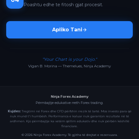
04
Poashtu edhe te fitosh gjat procesit.
Apliko Tani
"Your Chart is your Dojo."
Vigan B. Morina — Themelues, Ninja Academy
Ninja Forex Academy
Përmbajtje edukative rreth Forex trading.
Kujdes:
Tregtimi në Forex dhe CFD përfshin rrezik të lartë. Mos investo para që
nuk mund t'i humbësh. Performanca e kaluar nuk garanton rezultate në të
ardhmen. Kjo përmbajtje ka vetëm qëllim edukativ dhe nuk përbën këshillë
financiare.
©
2026
Ninja Forex Academy. Të gjitha të drejtat e rezervuara.