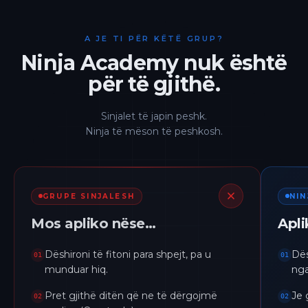
A JE TI PËR KËTË GRUP?
Ninja Academy nuk është
për të gjithë.
Sinjalet të japin peshk.
Ninja të mëson të peshkosh.
GRUPE SINJALESH
NI
Mos apliko nëse…
Apl
Dëshironi të fitoni para shpejt, pa u
Dës
01
01
munduar hiq.
nga
Pret gjithë ditën që ne të dërgojmë
Je 
02
02