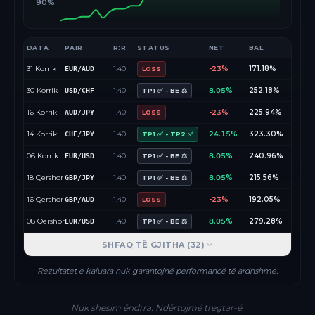
90%
DATA
PAIR
R:R
STATUS
NET
BAL.
31 Korrik
1.40
-23%
171.18%
EUR/AUD
LOSS
30 Korrik
1.40
8.05%
252.18%
USD/CHF
TP1 ✅ - BE ⚖️
16 Korrik
1.40
-23%
225.94%
AUD/JPY
LOSS
14 Korrik
1.40
24.15%
323.30%
CHF/JPY
TP1 ✅ - TP2 ✅
06 Korrik
1.40
8.05%
240.96%
EUR/USD
TP1 ✅ - BE ⚖️
18 Qershor
1.40
8.05%
215.56%
GBP/JPY
TP1 ✅ - BE ⚖️
16 Qershor
1.40
-23%
192.05%
GBP/AUD
LOSS
08 Qershor
1.40
8.05%
279.28%
EUR/USD
TP1 ✅ - BE ⚖️
SHFAQ TË GJITHA (
32
)
Rezultatet e kaluara nuk garantojnë performancë të ardhshme.
Nuk shesim ëndrra. Ndërtojmë tregtar-ë.