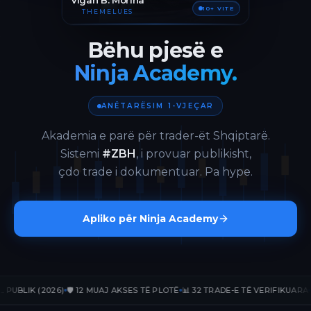
Vigan B. Morina
10+ VITE
THEMELUES
Bëhu pjesë e
Ninja Academy.
ANËTARËSIM 1-VJEÇAR
Akademia e parë për trader-ët Shqiptarë.
Sistemi
#ZBH
, i provuar publikisht,
çdo trade i dokumentuar. Pa hype.
Apliko për Ninja Academy
LIK (2026)
🛡️ 12 MUAJ AKSES TË PLOTË
📊 32 TRADE-E TË VERIFIKUARA
📈 +17