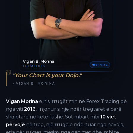
Vigan B. Morina
10+ VITE
THEMELUES
"Your Chart is your Dojo."
- VIGAN B. MORINA
Vigan Morina
e nisi rrugëtimin në Forex Trading që
nga viti
2016
, i njohur si një ndër tregtarët e parë
shqiptarë në këtë fushë. Sot mbart mbi
10 vjet
përvojë
në treg, një rrugë e ndërtuar nga nevoja,
etja për sukses, mësimi nga gabimet dhe, mbi të