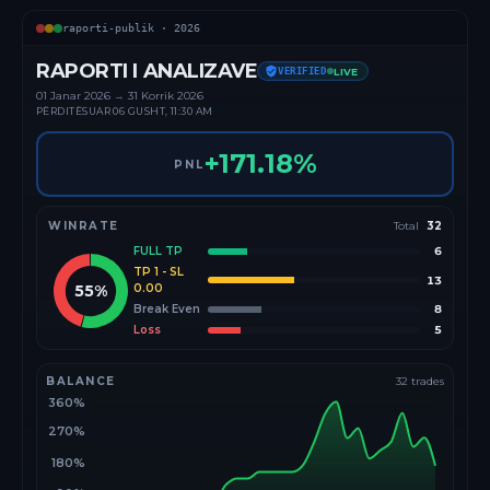
raporti-publik ·
2026
RAPORTI I ANALIZAVE
VERIFIED
LIVE
01 Janar
2026
→
31 Korrik 2026
PËRDITËSUAR
06 GUSHT, 11:30 AM
+
171.18
%
PNL
WINRATE
Total
32
FULL TP
6
TP 1 - SL
13
55
%
0.00
Break Even
8
Loss
5
BALANCE
32
trades
360%
270%
180%