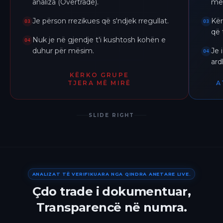
analiza (Overtrade).
me 
Je përson rrezikues që s'ndjek rregullat.
Kër
03
03
që 
Nuk je në gjendje t'i kushtosh kohën e
04
duhur për mësim.
Je 
04
ar
KËRKO GRUPE
TJERA MË MIRË
A
SLIDE RIGHT
ANALIZAT TË VERIFIKUARA NGA QINDRA ANETARE LIVE.
Çdo trade i dokumentuar,
Transparencë në numra.