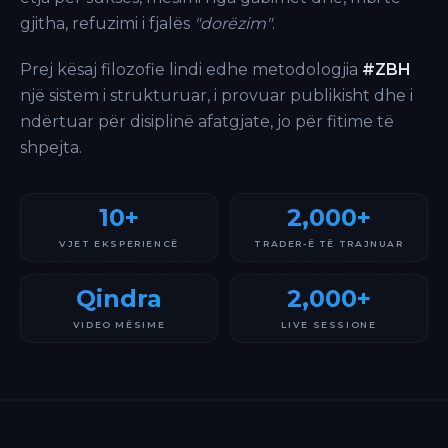
gjitha, refuzimi i fjalës
"dorëzim"
.
Prej kësaj filozofie lindi edhe metodologjia
#ZBH
një sistem i strukturuar, i provuar publikisht dhe i
ndërtuar për disiplinë afatgjate, jo për fitime të
shpejta.
10+
2,000+
VJET EKSPERIENCË
TRADER-Ë TË TRAJNUAR
Qindra
2,000+
VIDEO MËSIME
LIVE SESSIONE