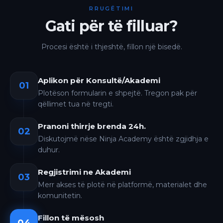
RRUGËTIMI
Gati për të filluar?
Procesi është i thjeshtë, fillon një bisedë.
Aplikon për Konsultë/Akademi
01
Plotëson formularin e shpejtë. Tregon pak për
qëllimet tua në tregti.
Pranoni thirrje brenda 24h.
02
Diskutojmë nëse Ninja Academy është zgjidhja e
duhur.
Regjistrimi ne Akademi
03
Merr akses të plotë në platformë, materialet dhe
komunitetin.
Fillon të mësosh