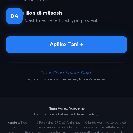
Fillon të mësosh
04
Poashtu edhe te fitosh gjat procesit.
Apliko Tani
"Your Chart is your Dojo."
Vigan B. Morina - Themelues, Ninja Academy
Ninja Forex Academy
Përmbajtje edukative rreth Forex trading.
Kujdes:
Tregtimi në Forex dhe CFD përfshin rrezik të lartë. Mos investo para që
nuk mund t'i humbësh. Performanca e kaluar nuk garanton rezultate në të
ardhmen. Kjo përmbajtje ka vetëm qëllim edukativ dhe nuk përbën këshillë