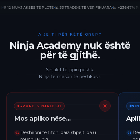
12 MUAJ AKSES TË PLOTË
📊 33 TRADE-E TË VERIFIKUARA
📈 +236.67% PnL PUBL
A JE TI PËR KËTË GRUP?
Ninja Academy nuk është
për të gjithë.
Sinjalet të japin peshk.
Ninja të mëson të peshkosh.
GRUPE SINJALESH
NI
Mos apliko nëse…
Apl
Dëshironi të fitoni para shpejt, pa u
Dës
01
01
munduar hiq.
nga