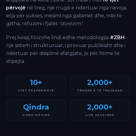
përvojë
në treg, një rrugë e ndërtuar nga nevoja,
etja për sukses, mësimi nga gabimet dhe, mbi të
gjitha, refuzimi i fjalës
"dorëzim"
.
Prej kësaj filozofie lindi edhe metodologjia
#ZBH
një sistem i strukturuar, i provuar publikisht dhe i
ndërtuar për disiplinë afatgjate, jo për fitime të
shpejta.
10+
2,000+
VJET EKSPERIENCË
TRADER-Ë TË TRAJNUAR
Qindra
2,000+
VIDEO MËSIME
LIVE SESSIONE