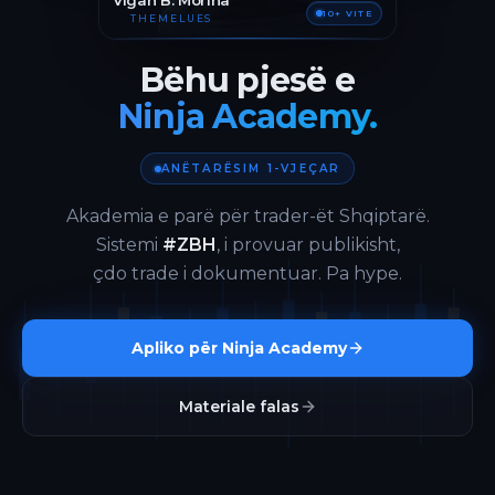
Vigan B. Morina
10+ VITE
THEMELUES
Bëhu pjesë e
Ninja Academy.
ANËTARËSIM 1-VJEÇAR
Akademia e parë për trader-ët Shqiptarë.
Sistemi
#ZBH
, i provuar publikisht,
çdo trade i dokumentuar. Pa hype.
Apliko për Ninja Academy
Materiale falas