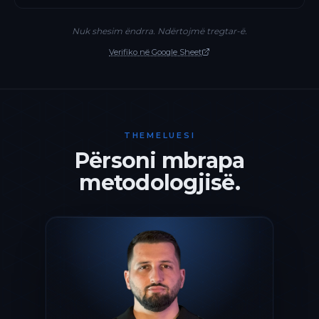
Nuk shesim ëndrra. Ndërtojmë tregtar-ë.
Verifiko në Google Sheet
THEMELUESI
Përsoni mbrapa
metodologjisë.