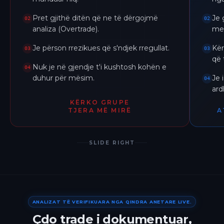
Pret gjithë ditën që ne të dërgojmë
Je 
02
02
analiza (Overtrade).
me 
Je përson rrezikues që s'ndjek rregullat.
Kër
03
03
që 
Nuk je në gjendje t'i kushtosh kohën e
04
duhur për mësim.
Je 
04
ar
KËRKO GRUPE
TJERA MË MIRË
A
SLIDE RIGHT
ANALIZAT TË VERIFIKUARA NGA QINDRA ANETARE LIVE.
Çdo trade i dokumentuar,