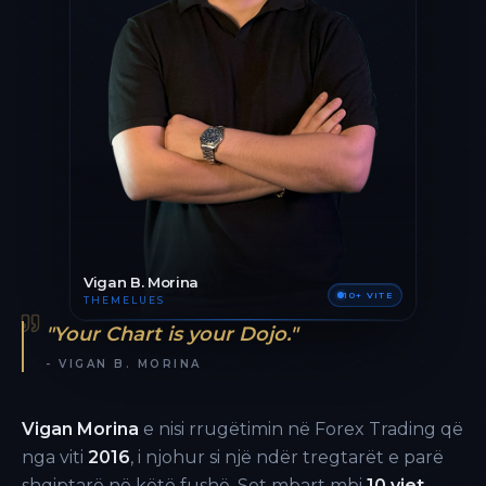
Vigan B. Morina
10+ VITE
THEMELUES
"Your Chart is your Dojo."
- VIGAN B. MORINA
Vigan Morina
e nisi rrugëtimin në Forex Trading që
nga viti
2016
, i njohur si një ndër tregtarët e parë
shqiptarë në këtë fushë. Sot mbart mbi
10 vjet