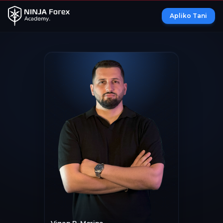
Apliko Tani