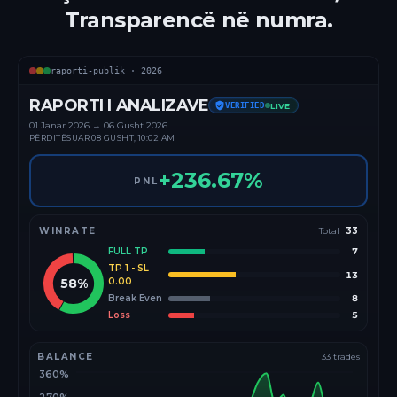
Transparencë në numra.
raporti-publik ·
2026
RAPORTI I ANALIZAVE
VERIFIED
LIVE
01 Janar
2026
→
06 Gusht 2026
PËRDITËSUAR
08 GUSHT, 10:02 AM
+
236.67
%
PNL
WINRATE
Total
33
FULL TP
7
TP 1 - SL
13
58
%
0.00
Break Even
8
Loss
5
BALANCE
33
trades
360%