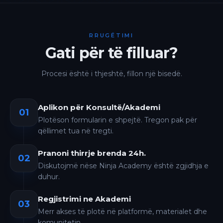
RRUGËTIMI
Gati për të filluar?
Procesi është i thjeshtë, fillon një bisedë.
Aplikon për Konsultë/Akademi
01
Plotëson formularin e shpejtë. Tregon pak për
qëllimet tua në tregti.
Pranoni thirrje brenda 24h.
02
Diskutojmë nëse Ninja Academy është zgjidhja e
duhur.
Regjistrimi ne Akademi
03
Merr akses të plotë në platformë, materialet dhe
komunitetin.