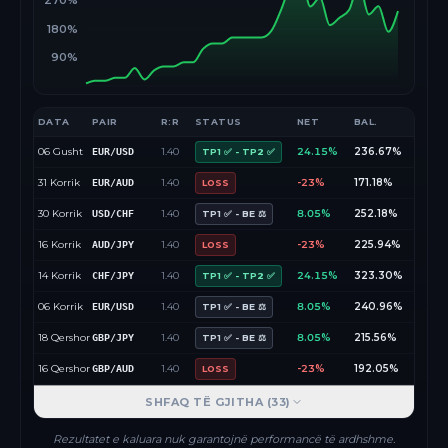
270%
180%
90%
DATA
PAIR
R:R
STATUS
NET
BAL.
06 Gusht
1.40
24.15%
236.67%
EUR/USD
TP1 ✅ - TP2 ✅
31 Korrik
1.40
-23%
171.18%
EUR/AUD
LOSS
30 Korrik
1.40
8.05%
252.18%
USD/CHF
TP1 ✅ - BE ⚖️
16 Korrik
1.40
-23%
225.94%
AUD/JPY
LOSS
14 Korrik
1.40
24.15%
323.30%
CHF/JPY
TP1 ✅ - TP2 ✅
06 Korrik
1.40
8.05%
240.96%
EUR/USD
TP1 ✅ - BE ⚖️
18 Qershor
1.40
8.05%
215.56%
GBP/JPY
TP1 ✅ - BE ⚖️
16 Qershor
1.40
-23%
192.05%
GBP/AUD
LOSS
SHFAQ TË GJITHA (
33
)
Rezultatet e kaluara nuk garantojnë performancë të ardhshme.