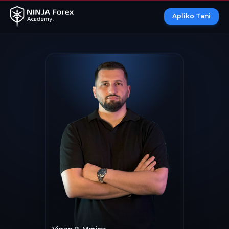
Apliko Tani