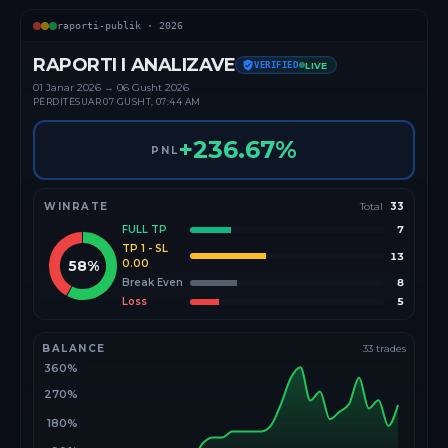
raporti-publik ·
2026
RAPORTI I ANALIZAVE
VERIFIED
LIVE
01 Janar
2026
→
06 Gusht 2026
PËRDITËSUAR
07 GUSHT, 07:44 AM
+
236.67
%
PNL
WINRATE
Total
33
FULL TP
7
TP 1 - SL
13
58
%
0.00
Break Even
8
Loss
5
BALANCE
33
trades
360%
270%
180%