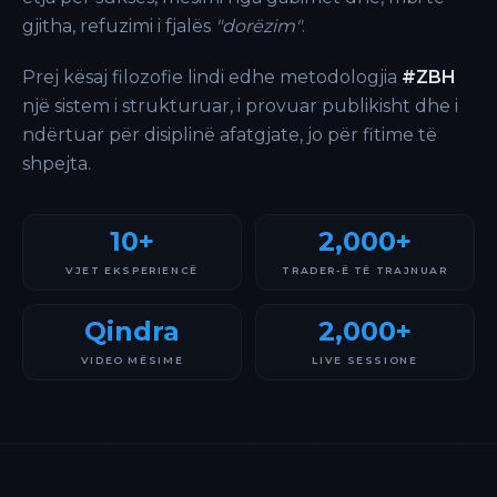
gjitha, refuzimi i fjalës
"dorëzim"
.
Prej kësaj filozofie lindi edhe metodologjia
#ZBH
një sistem i strukturuar, i provuar publikisht dhe i
ndërtuar për disiplinë afatgjate, jo për fitime të
shpejta.
10+
2,000+
VJET EKSPERIENCË
TRADER-Ë TË TRAJNUAR
Qindra
2,000+
VIDEO MËSIME
LIVE SESSIONE