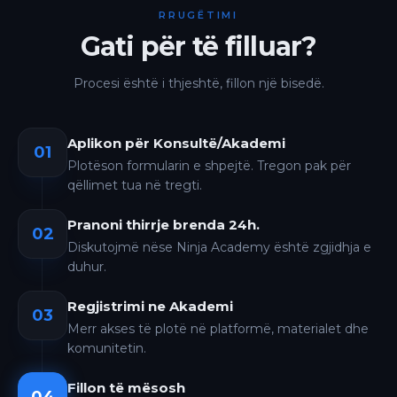
RRUGËTIMI
Gati për të filluar?
Procesi është i thjeshtë, fillon një bisedë.
Aplikon për Konsultë/Akademi
01
Plotëson formularin e shpejtë. Tregon pak për
qëllimet tua në tregti.
Pranoni thirrje brenda 24h.
02
Diskutojmë nëse Ninja Academy është zgjidhja e
duhur.
Regjistrimi ne Akademi
03
Merr akses të plotë në platformë, materialet dhe
komunitetin.
Fillon të mësosh