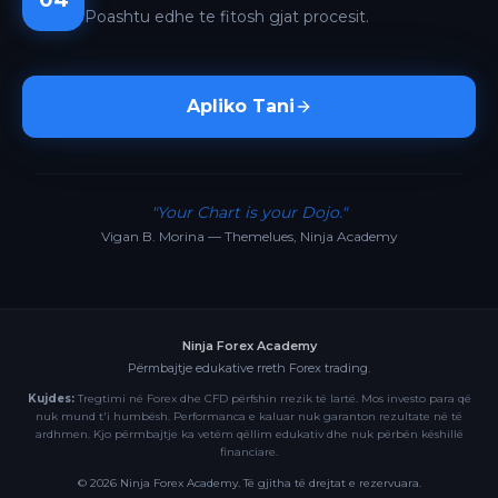
04
Poashtu edhe te fitosh gjat procesit.
Apliko Tani
"Your Chart is your Dojo."
Vigan B. Morina — Themelues, Ninja Academy
Ninja Forex Academy
Përmbajtje edukative rreth Forex trading.
Kujdes:
Tregtimi në Forex dhe CFD përfshin rrezik të lartë. Mos investo para që
nuk mund t'i humbësh. Performanca e kaluar nuk garanton rezultate në të
ardhmen. Kjo përmbajtje ka vetëm qëllim edukativ dhe nuk përbën këshillë
financiare.
©
2026
Ninja Forex Academy. Të gjitha të drejtat e rezervuara.