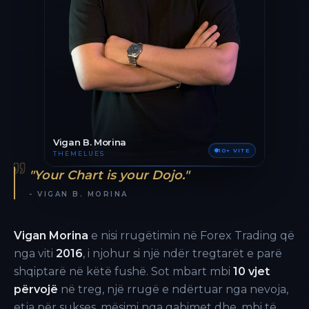
Vigan B. Morina
10+ VITE
THEMELUES
"Your Chart is your Dojo."
- VIGAN B. MORINA
Vigan Morina
e nisi rrugëtimin në Forex Trading që
nga viti
2016
, i njohur si një ndër tregtarët e parë
shqiptarë në këtë fushë. Sot mbart mbi
10 vjet
përvojë
në treg, një rrugë e ndërtuar nga nevoja,
etja për sukses, mësimi nga gabimet dhe, mbi të