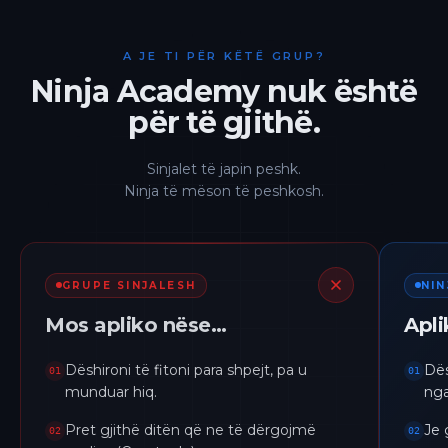
A JE TI PËR KËTË GRUP?
Ninja Academy nuk është
për të gjithë.
Sinjalet të japin peshk.
Ninja të mëson të peshkosh.
GRUPE SINJALESH
NI
Mos apliko nëse…
Apl
Dëshironi të fitoni para shpejt, pa u
Dës
01
01
munduar hiq.
nga
Pret gjithë ditën që ne të dërgojmë
Je 
02
02