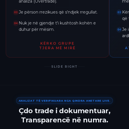
analiza (Overtrade).
me 
Je përson rrezikues që s'ndjek rregullat.
Kër
03
03
që 
Nuk je në gjendje t'i kushtosh kohën e
04
duhur për mësim.
Je 
04
ar
KËRKO GRUPE
TJERA MË MIRË
A
SLIDE RIGHT
ANALIZAT TË VERIFIKUARA NGA QINDRA ANETARE LIVE.
Çdo trade i dokumentuar,
Transparencë në numra.