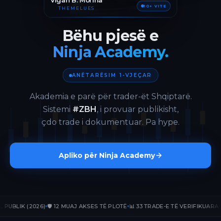
Vigan B. Morina
10+ VITE
THEMELUES
Bëhu pjesë e
Ninja Academy.
ANËTARËSIM 1-VJEÇAR
Akademia e parë për trader-ët Shqiptarë.
Sistemi
#ZBH
, i provuar publikisht,
çdo trade i dokumentuar. Pa hype.
Apliko për Ninja Academy
IK (2026)
🛡️ 12 MUAJ AKSES TË PLOTË
📊 33 TRADE-E TË VERIFIKUARA
📈 +23