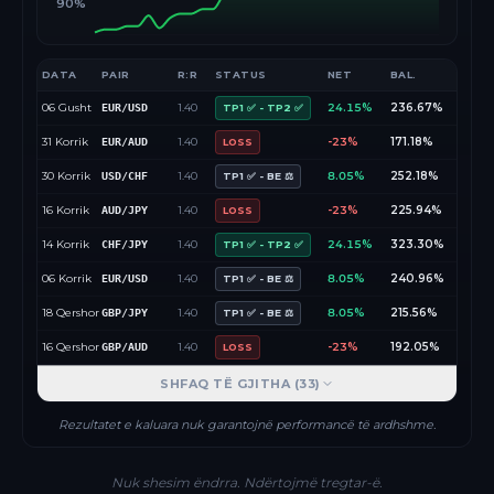
90%
DATA
PAIR
R:R
STATUS
NET
BAL.
06 Gusht
1.40
24.15%
236.67%
EUR/USD
TP1 ✅ - TP2 ✅
31 Korrik
1.40
-23%
171.18%
EUR/AUD
LOSS
30 Korrik
1.40
8.05%
252.18%
USD/CHF
TP1 ✅ - BE ⚖️
16 Korrik
1.40
-23%
225.94%
AUD/JPY
LOSS
14 Korrik
1.40
24.15%
323.30%
CHF/JPY
TP1 ✅ - TP2 ✅
06 Korrik
1.40
8.05%
240.96%
EUR/USD
TP1 ✅ - BE ⚖️
18 Qershor
1.40
8.05%
215.56%
GBP/JPY
TP1 ✅ - BE ⚖️
16 Qershor
1.40
-23%
192.05%
GBP/AUD
LOSS
SHFAQ TË GJITHA (
33
)
Rezultatet e kaluara nuk garantojnë performancë të ardhshme.
Nuk shesim ëndrra. Ndërtojmë tregtar-ë.