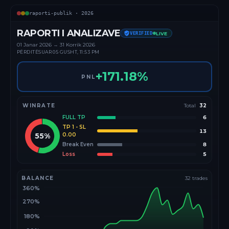
raporti-publik ·
2026
RAPORTI I ANALIZAVE
VERIFIED
LIVE
01 Janar
2026
→
31 Korrik 2026
PËRDITËSUAR
05 GUSHT, 11:53 PM
+
171.18
%
PNL
WINRATE
Total
32
FULL TP
6
TP 1 - SL
13
55
%
0.00
Break Even
8
Loss
5
BALANCE
32
trades
360%
270%
180%