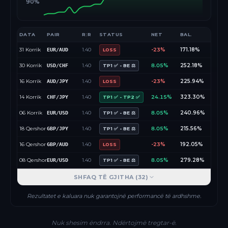
90%
DATA
PAIR
R:R
STATUS
NET
BAL.
31 Korrik
1.40
-23%
171.18%
EUR/AUD
LOSS
30 Korrik
1.40
8.05%
252.18%
USD/CHF
TP1 ✅ - BE ⚖️
16 Korrik
1.40
-23%
225.94%
AUD/JPY
LOSS
14 Korrik
1.40
24.15%
323.30%
CHF/JPY
TP1 ✅ - TP2 ✅
06 Korrik
1.40
8.05%
240.96%
EUR/USD
TP1 ✅ - BE ⚖️
18 Qershor
1.40
8.05%
215.56%
GBP/JPY
TP1 ✅ - BE ⚖️
16 Qershor
1.40
-23%
192.05%
GBP/AUD
LOSS
08 Qershor
1.40
8.05%
279.28%
EUR/USD
TP1 ✅ - BE ⚖️
SHFAQ TË GJITHA (
32
)
Rezultatet e kaluara nuk garantojnë performancë të ardhshme.
Nuk shesim ëndrra. Ndërtojmë tregtar-ë.