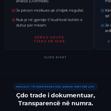
analiza (Overtrade).
me 
Je përson rrezikues që s'ndjek rregullat.
Kër
03
03
që 
Nuk je në gjendje t'i kushtosh kohën e
04
duhur për mësim.
Je 
04
ar
KËRKO GRUPE
TJERA MË MIRË
A
SLIDE RIGHT
ANALIZAT TË VERIFIKUARA NGA QINDRA ANETARE LIVE.
Çdo trade i dokumentuar,
Transparencë në numra.