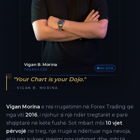
Vigan B. Morina
10+ VITE
THEMELUES
"Your Chart is your Dojo."
- VIGAN B. MORINA
Vigan Morina
e nisi rrugëtimin në Forex Trading që
nga viti
2016
, i njohur si një ndër tregtarët e parë
shqiptarë në këtë fushë. Sot mbart mbi
10 vjet
përvojë
në treg, një rrugë e ndërtuar nga nevoja,
etja për sukses, mësimi nga gabimet dhe, mbi të