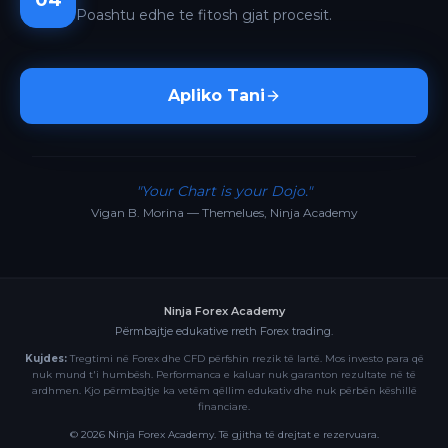
04
Poashtu edhe te fitosh gjat procesit.
Apliko Tani
"Your Chart is your Dojo."
Vigan B. Morina — Themelues, Ninja Academy
Ninja Forex Academy
Përmbajtje edukative rreth Forex trading.
Kujdes:
Tregtimi në Forex dhe CFD përfshin rrezik të lartë. Mos investo para që
nuk mund t'i humbësh. Performanca e kaluar nuk garanton rezultate në të
ardhmen. Kjo përmbajtje ka vetëm qëllim edukativ dhe nuk përbën këshillë
financiare.
©
2026
Ninja Forex Academy. Të gjitha të drejtat e rezervuara.