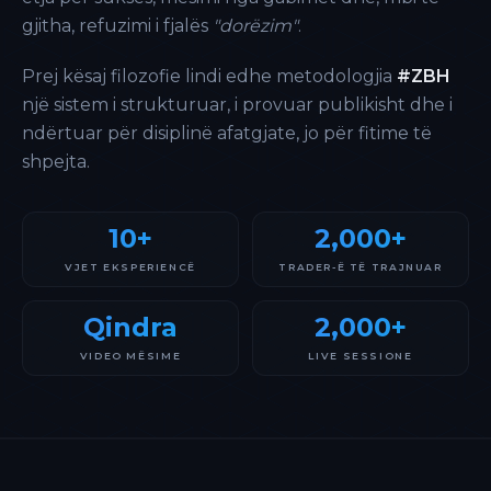
gjitha, refuzimi i fjalës
"dorëzim"
.
Prej kësaj filozofie lindi edhe metodologjia
#ZBH
një sistem i strukturuar, i provuar publikisht dhe i
ndërtuar për disiplinë afatgjate, jo për fitime të
shpejta.
10+
2,000+
VJET EKSPERIENCË
TRADER-Ë TË TRAJNUAR
Qindra
2,000+
VIDEO MËSIME
LIVE SESSIONE