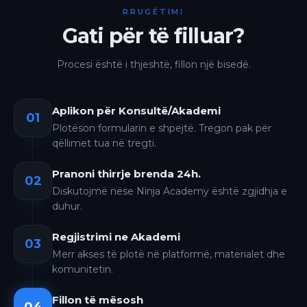
RRUGËTIMI
Gati për të filluar?
Procesi është i thjeshtë, fillon një bisedë.
Aplikon për Konsultë/Akademi
01
Plotëson formularin e shpejtë. Tregon pak për
qëllimet tua në tregti.
Pranoni thirrje brenda 24h.
02
Diskutojmë nëse Ninja Academy është zgjidhja e
duhur.
Regjistrimi ne Akademi
03
Merr akses të plotë në platformë, materialet dhe
komunitetin.
Fillon të mësosh