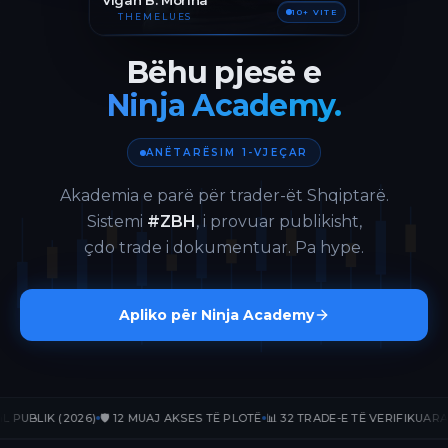
Vigan B. Morina
10+ VITE
THEMELUES
Bëhu pjesë e
Ninja Academy.
ANËTARËSIM 1-VJEÇAR
Akademia e parë për trader-ët Shqiptarë.
Sistemi
#ZBH
, i provuar publikisht,
çdo trade i dokumentuar. Pa hype.
Apliko për Ninja Academy
BLIK (2026)
🛡️ 12 MUAJ AKSES TË PLOTË
📊 32 TRADE-E TË VERIFIKUARA
📈 +1