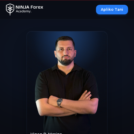
Apliko Tani