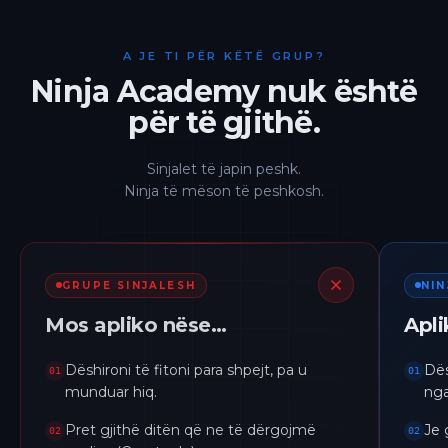
A JE TI PËR KËTË GRUP?
Ninja Academy nuk është
për të gjithë.
Sinjalet të japin peshk.
Ninja të mëson të peshkosh.
GRUPE SINJALESH
NI
Mos apliko nëse…
Apl
Dëshironi të fitoni para shpejt, pa u
Dës
01
01
munduar hiq.
nga
Pret gjithë ditën që ne të dërgojmë
Je 
02
02