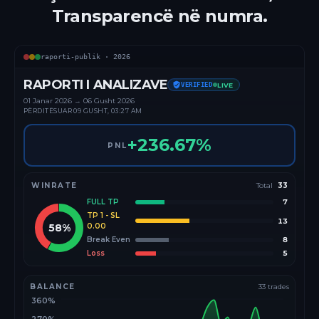
Transparencë në numra.
raporti-publik ·
2026
RAPORTI I ANALIZAVE
VERIFIED
LIVE
01 Janar
2026
→
06 Gusht 2026
PËRDITËSUAR
09 GUSHT, 03:27 AM
+
236.67
%
PNL
WINRATE
Total
33
FULL TP
7
TP 1 - SL
13
58
%
0.00
Break Even
8
Loss
5
BALANCE
33
trades
360%