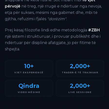
përvojë
në treg, një rrugë e ndërtuar nga nevoja,
etja për sukses, mësimi nga gabimet dhe, mbi të
gjitha, refuzimi i fjalës
"dorëzim"
.
Prej kësaj filozofie lindi edhe metodologjia
#ZBH
një sistem i strukturuar, i provuar publikisht dhe i
ndërtuar për disiplinë afatgjate, jo për fitime të
shpejta.
10+
2,000+
VJET EKSPERIENCË
TRADER-Ë TË TRAJNUAR
Qindra
2,000+
VIDEO MËSIME
LIVE SESSIONE