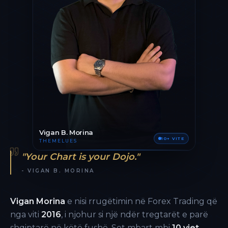
Vigan B. Morina
10+ VITE
THEMELUES
"Your Chart is your Dojo."
- VIGAN B. MORINA
Vigan Morina
e nisi rrugëtimin në Forex Trading që
nga viti
2016
, i njohur si një ndër tregtarët e parë
shqiptarë në këtë fushë. Sot mbart mbi
10 vjet