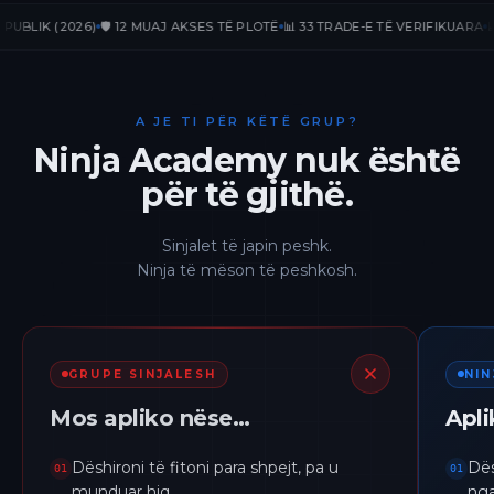
K (2026)
🛡️ 12 MUAJ AKSES TË PLOTË
📊 33 TRADE-E TË VERIFIKUARA
📈 +236
A JE TI PËR KËTË GRUP?
Ninja Academy nuk është
për të gjithë.
Sinjalet të japin peshk.
Ninja të mëson të peshkosh.
GRUPE SINJALESH
NI
Mos apliko nëse…
Apl
Dëshironi të fitoni para shpejt, pa u
Dës
01
01
munduar hiq.
nga