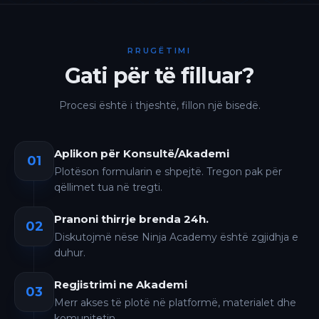
RRUGËTIMI
Gati për të filluar?
Procesi është i thjeshtë, fillon një bisedë.
Aplikon për Konsultë/Akademi
01
Plotëson formularin e shpejtë. Tregon pak për
qëllimet tua në tregti.
Pranoni thirrje brenda 24h.
02
Diskutojmë nëse Ninja Academy është zgjidhja e
duhur.
Regjistrimi ne Akademi
03
Merr akses të plotë në platformë, materialet dhe
komunitetin.