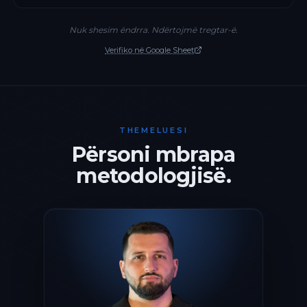
Nuk shesim ëndrra. Ndërtojmë tregtar-ë.
Verifiko në Google Sheet
THEMELUESI
Përsoni mbrapa
metodologjisë.