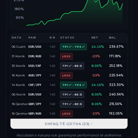
270%
180%
90%
DATA
PAIR
R:R
STATUS
NET
BAL.
06 Gusht
1.40
24.15%
236.67%
EUR/USD
TP1 ✅ - TP2 ✅
31 Korrik
1.40
-23%
171.18%
EUR/AUD
LOSS
30 Korrik
1.40
8.05%
252.18%
USD/CHF
TP1 ✅ - BE ⚖️
16 Korrik
1.40
-23%
225.94%
AUD/JPY
LOSS
14 Korrik
1.40
24.15%
323.30%
CHF/JPY
TP1 ✅ - TP2 ✅
06 Korrik
1.40
8.05%
240.96%
EUR/USD
TP1 ✅ - BE ⚖️
18 Qershor
1.40
8.05%
215.56%
GBP/JPY
TP1 ✅ - BE ⚖️
16 Qershor
1.40
-23%
192.05%
GBP/AUD
LOSS
SHFAQ TË GJITHA (
33
)
Rezultatet e kaluara nuk garantojnë performancë të ardhshme.