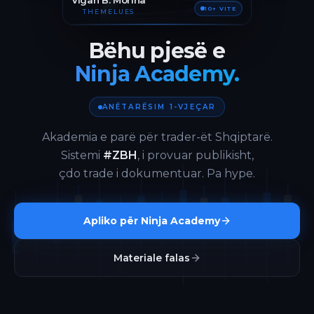
Vigan B. Morina
10+ VITE
THEMELUES
Bëhu pjesë e
Ninja Academy.
ANËTARËSIM 1-VJEÇAR
Akademia e parë për trader-ët Shqiptarë.
Sistemi
#ZBH
, i provuar publikisht,
çdo trade i dokumentuar. Pa hype.
Apliko për Ninja Academy
Materiale falas