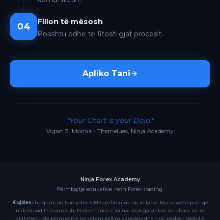
Fillon të mësosh
04
Poashtu edhe te fitosh gjat procesit.
Apliko Tani
"Your Chart is your Dojo."
Vigan B. Morina - Themelues, Ninja Academy
Ninja Forex Academy
Përmbajtje edukative rreth Forex trading.
Kujdes:
Tregtimi në Forex dhe CFD përfshin rrezik të lartë. Mos investo para që
nuk mund t'i humbësh. Performanca e kaluar nuk garanton rezultate në të
ardhmen. Kjo përmbajtje ka vetëm qëllim edukativ dhe nuk përbën këshillë