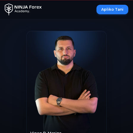
Apliko Tani