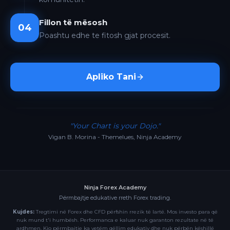
Fillon të mësosh
04
Poashtu edhe te fitosh gjat procesit.
Apliko Tani
"Your Chart is your Dojo."
Vigan B. Morina - Themelues, Ninja Academy
Ninja Forex Academy
Përmbajtje edukative rreth Forex trading.
Kujdes:
Tregtimi në Forex dhe CFD përfshin rrezik të lartë. Mos investo para që
nuk mund t'i humbësh. Performanca e kaluar nuk garanton rezultate në të
ardhmen. Kjo përmbajtje ka vetëm qëllim edukativ dhe nuk përbën këshillë