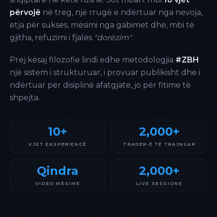
përvojë
në treg, një rrugë e ndërtuar nga nevoja,
etja për sukses, mësimi nga gabimet dhe, mbi të
gjitha, refuzimi i fjalës
"dorëzim"
.
Prej kësaj filozofie lindi edhe metodologjia
#ZBH
një sistem i strukturuar, i provuar publikisht dhe i
ndërtuar për disiplinë afatgjate, jo për fitime të
shpejta.
10+
2,000+
VJET EKSPERIENCË
TRADER-Ë TË TRAJNUAR
Qindra
2,000+
VIDEO MËSIME
LIVE SESSIONE