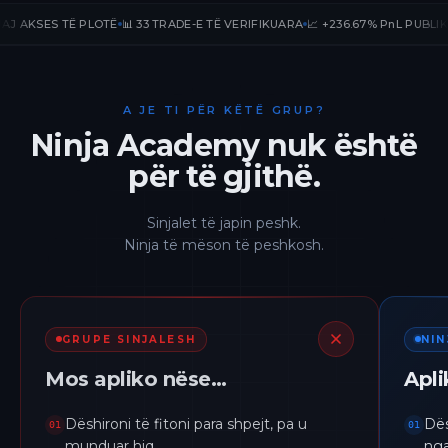
KSES TË PLOTË
📊 33 TRADE-E TË VERIFIKUARA
📈 +236.67% PnL PUBLIK (2026)
A JE TI PËR KËTË GRUP?
Ninja Academy nuk është
për të gjithë.
Sinjalet të japin peshk.
Ninja të mëson të peshkosh.
GRUPE SINJALESH
NI
Mos apliko nëse…
Apl
Dëshironi të fitoni para shpejt, pa u
Dës
01
01
munduar hiq.
nga