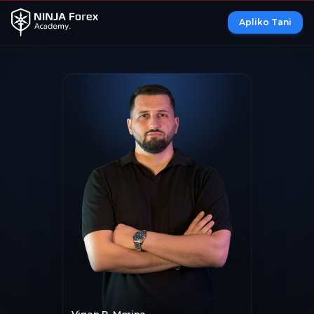
Apliko Tani