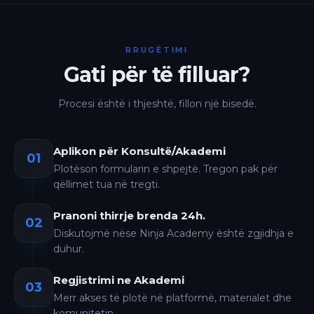
RRUGËTIMI
Gati për të filluar?
Procesi është i thjeshtë, fillon një bisedë.
Aplikon për Konsultë/Akademi
01
Plotëson formularin e shpejtë. Tregon pak për
qëllimet tua në tregti.
Pranoni thirrje brenda 24h.
02
Diskutojmë nëse Ninja Academy është zgjidhja e
duhur.
Regjistrimi ne Akademi
03
Merr akses të plotë në platformë, materialet dhe
komunitetin.