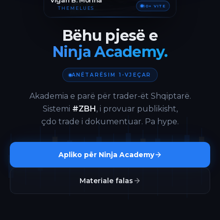
Vigan B. Morina
10+ VITE
THEMELUES
Bëhu pjesë e
Ninja Academy.
ANËTARËSIM 1-VJEÇAR
Akademia e parë për trader-ët Shqiptarë.
Sistemi
#ZBH
, i provuar publikisht,
çdo trade i dokumentuar. Pa hype.
Apliko për Ninja Academy
Materiale falas