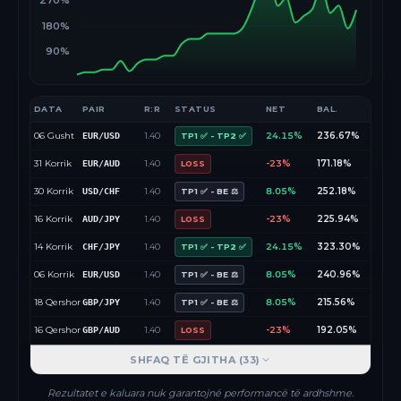
270%
180%
90%
DATA
PAIR
R:R
STATUS
NET
BAL.
06 Gusht
1.40
24.15%
236.67%
EUR/USD
TP1 ✅ - TP2 ✅
31 Korrik
1.40
-23%
171.18%
EUR/AUD
LOSS
30 Korrik
1.40
8.05%
252.18%
USD/CHF
TP1 ✅ - BE ⚖️
16 Korrik
1.40
-23%
225.94%
AUD/JPY
LOSS
14 Korrik
1.40
24.15%
323.30%
CHF/JPY
TP1 ✅ - TP2 ✅
06 Korrik
1.40
8.05%
240.96%
EUR/USD
TP1 ✅ - BE ⚖️
18 Qershor
1.40
8.05%
215.56%
GBP/JPY
TP1 ✅ - BE ⚖️
16 Qershor
1.40
-23%
192.05%
GBP/AUD
LOSS
SHFAQ TË GJITHA (
33
)
Rezultatet e kaluara nuk garantojnë performancë të ardhshme.