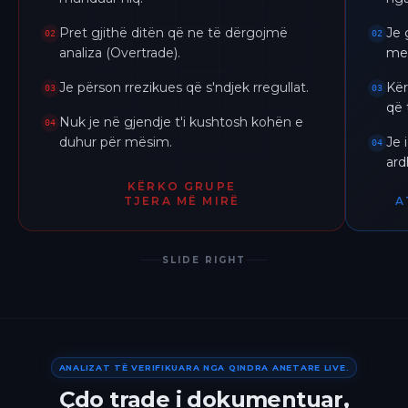
Pret gjithë ditën që ne të dërgojmë
Je 
02
02
analiza (Overtrade).
me 
Je përson rrezikues që s'ndjek rregullat.
Kër
03
03
që 
Nuk je në gjendje t'i kushtosh kohën e
04
duhur për mësim.
Je 
04
ar
KËRKO GRUPE
TJERA MË MIRË
A
SLIDE RIGHT
ANALIZAT TË VERIFIKUARA NGA QINDRA ANETARE LIVE.
Çdo trade i dokumentuar,