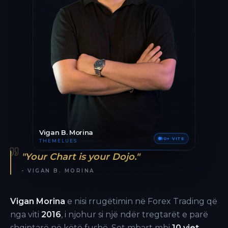
Vigan B. Morina
10+ VITE
THEMELUES
"Your Chart is your Dojo."
- VIGAN B. MORINA
Vigan Morina
e nisi rrugëtimin në Forex Trading që
nga viti
2016
, i njohur si një ndër tregtarët e parë
shqiptarë në këtë fushë. Sot mbart mbi
10 vjet