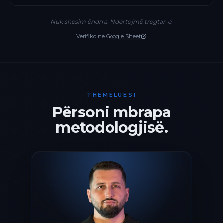
Nuk shesim ëndrra. Ndërtojmë tregtar-ë.
Verifiko në Google Sheet
THEMELUESI
Përsoni mbrapa
metodologjisë.