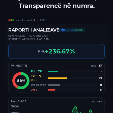
Transparencë në numra.
raporti-publik ·
2026
RAPORTI I ANALIZAVE
VERIFIED
LIVE
01 Janar
2026
→
06 Gusht 2026
PËRDITËSUAR
08 GUSHT, 03:13 AM
+
236.67
%
PNL
WINRATE
Total
33
FULL TP
7
TP 1 - SL
13
58
%
0.00
Break Even
8
Loss
5
BALANCE
33
trades
360%