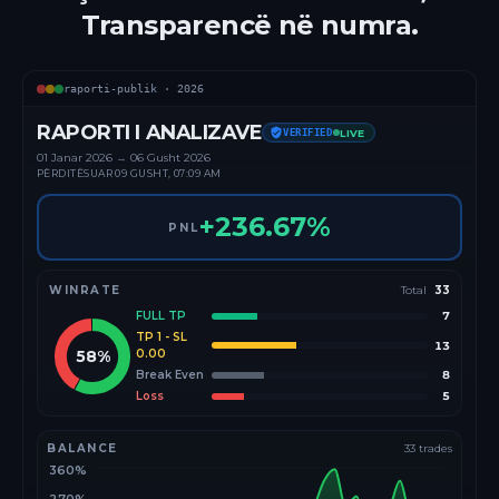
Transparencë në numra.
raporti-publik ·
2026
RAPORTI I ANALIZAVE
VERIFIED
LIVE
01 Janar
2026
→
06 Gusht 2026
PËRDITËSUAR
09 GUSHT, 07:09 AM
+
236.67
%
PNL
WINRATE
Total
33
FULL TP
7
TP 1 - SL
13
58
%
0.00
Break Even
8
Loss
5
BALANCE
33
trades
360%