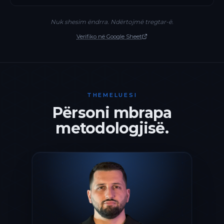
Nuk shesim ëndrra. Ndërtojmë tregtar-ë.
Verifiko në Google Sheet
THEMELUESI
Përsoni mbrapa
metodologjisë.