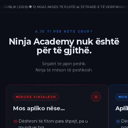
LIK (2026)
🛡️ 12 MUAJ AKSES TË PLOTË
📊 33 TRADE-E TË VERIFIKUARA
📈 +2
A JE TI PËR KËTË GRUP?
Ninja Academy nuk është
për të gjithë.
Sinjalet të japin peshk.
Ninja të mëson të peshkosh.
GRUPE SINJALESH
NI
Mos apliko nëse…
Apl
Dëshironi të fitoni para shpejt, pa u
Dës
01
01
munduar hiq.
nga