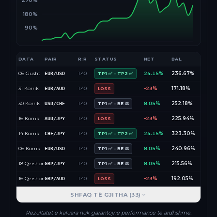
270%
180%
90%
DATA
PAIR
R:R
STATUS
NET
BAL.
06 Gusht
1.40
24.15%
236.67%
EUR/USD
TP1 ✅ - TP2 ✅
31 Korrik
1.40
-23%
171.18%
EUR/AUD
LOSS
30 Korrik
1.40
8.05%
252.18%
USD/CHF
TP1 ✅ - BE ⚖️
16 Korrik
1.40
-23%
225.94%
AUD/JPY
LOSS
14 Korrik
1.40
24.15%
323.30%
CHF/JPY
TP1 ✅ - TP2 ✅
06 Korrik
1.40
8.05%
240.96%
EUR/USD
TP1 ✅ - BE ⚖️
18 Qershor
1.40
8.05%
215.56%
GBP/JPY
TP1 ✅ - BE ⚖️
16 Qershor
1.40
-23%
192.05%
GBP/AUD
LOSS
SHFAQ TË GJITHA (
33
)
Rezultatet e kaluara nuk garantojnë performancë të ardhshme.