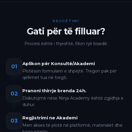
RRUGËTIMI
Gati për të filluar?
Procesi është i thjeshtë, fillon një bisedë.
Aplikon për Konsultë/Akademi
01
Plotëson formularin e shpejtë. Tregon pak për
qëllimet tua në tregti.
Pranoni thirrje brenda 24h.
02
Diskutojmë nëse Ninja Academy është zgjidhja e
duhur.
Regjistrimi ne Akademi
03
Merr akses të plotë në platformë, materialet dhe
komunitetin.