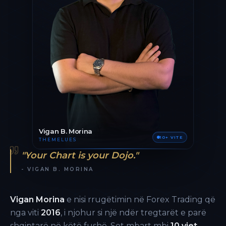
Vigan B. Morina
10+ VITE
THEMELUES
"Your Chart is your Dojo."
- VIGAN B. MORINA
Vigan Morina
e nisi rrugëtimin në Forex Trading që
nga viti
2016
, i njohur si një ndër tregtarët e parë
shqiptarë në këtë fushë. Sot mbart mbi
10 vjet