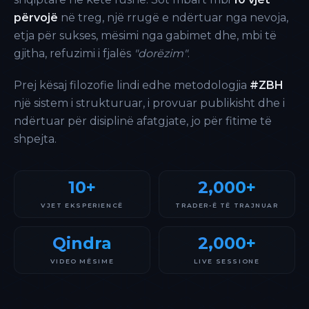
përvojë
në treg, një rrugë e ndërtuar nga nevoja,
etja për sukses, mësimi nga gabimet dhe, mbi të
gjitha, refuzimi i fjalës
"dorëzim"
.
Prej kësaj filozofie lindi edhe metodologjia
#ZBH
një sistem i strukturuar, i provuar publikisht dhe i
ndërtuar për disiplinë afatgjate, jo për fitime të
shpejta.
10+
2,000+
VJET EKSPERIENCË
TRADER-Ë TË TRAJNUAR
Qindra
2,000+
VIDEO MËSIME
LIVE SESSIONE