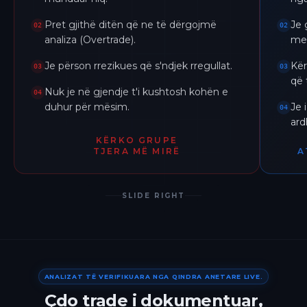
Pret gjithë ditën që ne të dërgojmë
Je 
02
02
analiza (Overtrade).
me 
Je përson rrezikues që s'ndjek rregullat.
Kër
03
03
që 
Nuk je në gjendje t'i kushtosh kohën e
04
duhur për mësim.
Je 
04
ar
KËRKO GRUPE
TJERA MË MIRË
A
SLIDE RIGHT
ANALIZAT TË VERIFIKUARA NGA QINDRA ANETARE LIVE.
Çdo trade i dokumentuar,