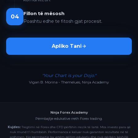
Fillon të mësosh
04
Poashtu edhe te fitosh gjat procesit.
Apliko Tani
"Your Chart is your Dojo."
Vigan B. Morina - Themelues, Ninja Academy
Ninja Forex Academy
Përmbajtje edukative rreth Forex trading.
Kujdes:
Tregtimi në Forex dhe CFD përfshin rrezik të lartë. Mos investo para që
nuk mund t'i humbësh. Performanca e kaluar nuk garanton rezultate në të
ardhmen. Kjo përmbajtje ka vetëm qëllim edukativ dhe nuk përbën këshillë