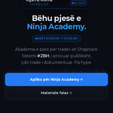
Vigan B. Morina
10+ VITE
THEMELUES
Bëhu pjesë e
Ninja Academy.
ANËTARËSIM 1-VJEÇAR
Akademia e parë për trader-ët Shqiptarë.
Sistemi
#ZBH
, i provuar publikisht,
çdo trade i dokumentuar. Pa hype.
Apliko për Ninja Academy
Materiale falas