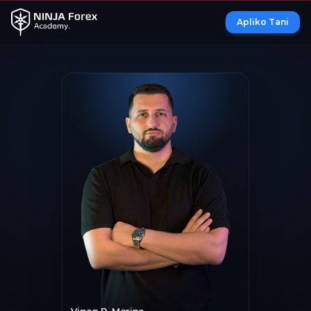
Apliko Tani