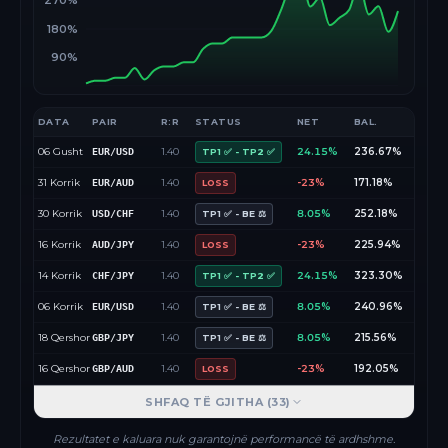
270%
180%
90%
DATA
PAIR
R:R
STATUS
NET
BAL.
06 Gusht
1.40
24.15%
236.67%
EUR/USD
TP1 ✅ - TP2 ✅
31 Korrik
1.40
-23%
171.18%
EUR/AUD
LOSS
30 Korrik
1.40
8.05%
252.18%
USD/CHF
TP1 ✅ - BE ⚖️
16 Korrik
1.40
-23%
225.94%
AUD/JPY
LOSS
14 Korrik
1.40
24.15%
323.30%
CHF/JPY
TP1 ✅ - TP2 ✅
06 Korrik
1.40
8.05%
240.96%
EUR/USD
TP1 ✅ - BE ⚖️
18 Qershor
1.40
8.05%
215.56%
GBP/JPY
TP1 ✅ - BE ⚖️
16 Qershor
1.40
-23%
192.05%
GBP/AUD
LOSS
SHFAQ TË GJITHA (
33
)
Rezultatet e kaluara nuk garantojnë performancë të ardhshme.