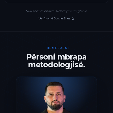
Nuk shesim ëndrra. Ndërtojmë tregtar-ë.
Verifiko në Google Sheet
THEMELUESI
Përsoni mbrapa
metodologjisë.