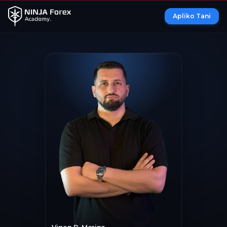
Apliko Tani