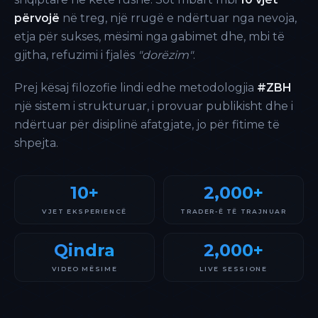
përvojë
në treg, një rrugë e ndërtuar nga nevoja,
etja për sukses, mësimi nga gabimet dhe, mbi të
gjitha, refuzimi i fjalës
"dorëzim"
.
Prej kësaj filozofie lindi edhe metodologjia
#ZBH
një sistem i strukturuar, i provuar publikisht dhe i
ndërtuar për disiplinë afatgjate, jo për fitime të
shpejta.
10+
2,000+
VJET EKSPERIENCË
TRADER-Ë TË TRAJNUAR
Qindra
2,000+
VIDEO MËSIME
LIVE SESSIONE