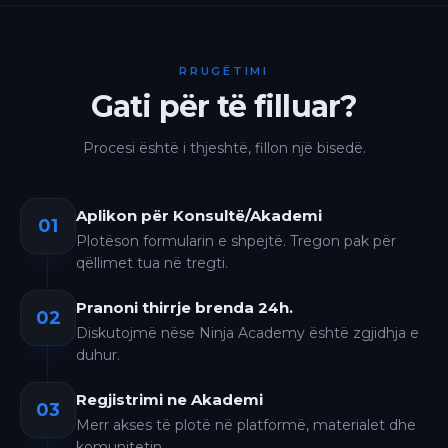
RRUGËTIMI
Gati për të filluar?
Procesi është i thjeshtë, fillon një bisedë.
Aplikon për Konsultë/Akademi
01
Plotëson formularin e shpejtë. Tregon pak për
qëllimet tua në tregti.
Pranoni thirrje brenda 24h.
02
Diskutojmë nëse Ninja Academy është zgjidhja e
duhur.
Regjistrimi ne Akademi
03
Merr akses të plotë në platformë, materialet dhe
komunitetin.