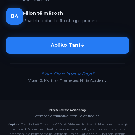
Fillon të mësosh
04
Poashtu edhe te fitosh gjat procesit.
Apliko Tani
"Your Chart is your Dojo."
Vigan B. Morina - Themelues, Ninja Academy
Ninja Forex Academy
Përmbajtje edukative rreth Forex trading.
Kujdes:
Tregtimi në Forex dhe CFD përfshin rrezik të lartë. Mos investo para që
nuk mund t'i humbësh. Performanca e kaluar nuk garanton rezultate në të
ardhmen. Kjo përmbajtje ka vetëm qëllim edukativ dhe nuk përbën këshillë