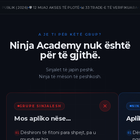
IK (2026)
🛡️ 12 MUAJ AKSES TË PLOTË
📊 33 TRADE-E TË VERIFIKUARA
📈 +23
A JE TI PËR KËTË GRUP?
Ninja Academy nuk është
për të gjithë.
Sinjalet të japin peshk.
Ninja të mëson të peshkosh.
GRUPE SINJALESH
NI
Mos apliko nëse…
Apl
Dëshironi të fitoni para shpejt, pa u
Dës
01
01
munduar hiq.
nga