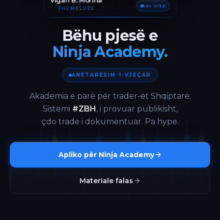
Vigan B. Morina
10+ VITE
THEMELUES
Bëhu pjesë e
Ninja Academy.
ANËTARËSIM 1-VJEÇAR
Akademia e parë për trader-ët Shqiptarë.
Sistemi
#ZBH
, i provuar publikisht,
çdo trade i dokumentuar. Pa hype.
Apliko për Ninja Academy
Materiale falas