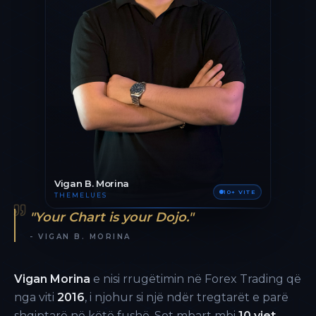
Vigan B. Morina
10+ VITE
THEMELUES
"Your Chart is your Dojo."
- VIGAN B. MORINA
Vigan Morina
e nisi rrugëtimin në Forex Trading që
nga viti
2016
, i njohur si një ndër tregtarët e parë
shqiptarë në këtë fushë. Sot mbart mbi
10 vjet