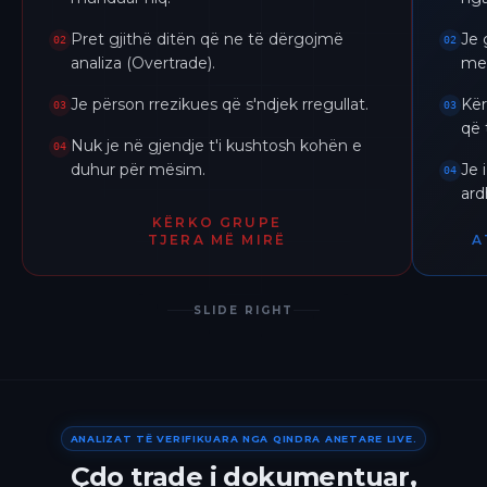
Pret gjithë ditën që ne të dërgojmë
Je 
02
02
analiza (Overtrade).
me 
Je përson rrezikues që s'ndjek rregullat.
Kër
03
03
që 
Nuk je në gjendje t'i kushtosh kohën e
04
duhur për mësim.
Je 
04
ar
KËRKO GRUPE
TJERA MË MIRË
A
SLIDE RIGHT
ANALIZAT TË VERIFIKUARA NGA QINDRA ANETARE LIVE.
Çdo trade i dokumentuar,