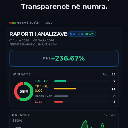
Transparencë në numra.
raporti-publik ·
2026
RAPORTI I ANALIZAVE
VERIFIED
LIVE
01 Janar
2026
→
06 Gusht 2026
PËRDITËSUAR
08 GUSHT, 05:42 PM
+
236.67
%
PNL
WINRATE
Total
33
FULL TP
7
TP 1 - SL
13
58
%
0.00
Break Even
8
Loss
5
BALANCE
33
trades
360%