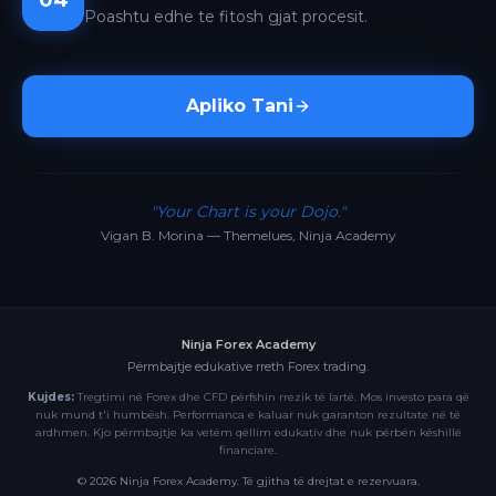
04
Poashtu edhe te fitosh gjat procesit.
Apliko Tani
"Your Chart is your Dojo."
Vigan B. Morina — Themelues, Ninja Academy
Ninja Forex Academy
Përmbajtje edukative rreth Forex trading.
Kujdes:
Tregtimi në Forex dhe CFD përfshin rrezik të lartë. Mos investo para që
nuk mund t'i humbësh. Performanca e kaluar nuk garanton rezultate në të
ardhmen. Kjo përmbajtje ka vetëm qëllim edukativ dhe nuk përbën këshillë
financiare.
©
2026
Ninja Forex Academy. Të gjitha të drejtat e rezervuara.