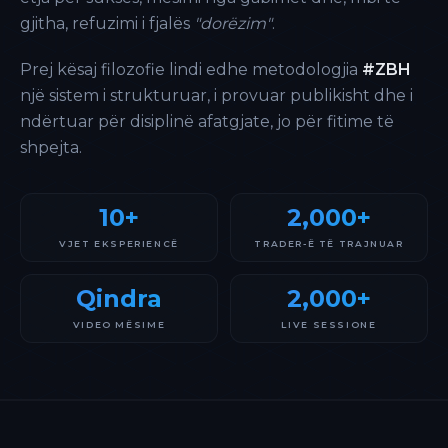
gjitha, refuzimi i fjalës
"dorëzim"
.
Prej kësaj filozofie lindi edhe metodologjia
#ZBH
një sistem i strukturuar, i provuar publikisht dhe i
ndërtuar për disiplinë afatgjate, jo për fitime të
shpejta.
10+
2,000+
VJET EKSPERIENCË
TRADER-Ë TË TRAJNUAR
Qindra
2,000+
VIDEO MËSIME
LIVE SESSIONE