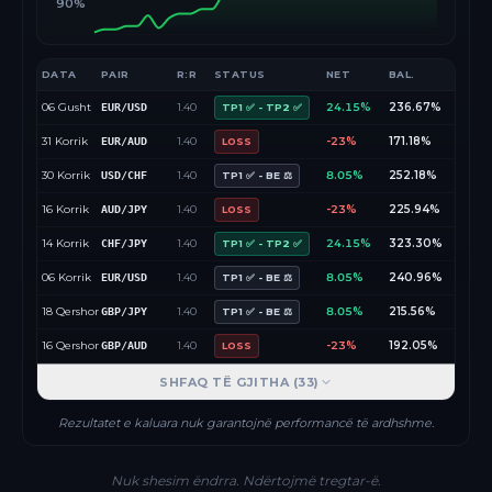
90%
DATA
PAIR
R:R
STATUS
NET
BAL.
06 Gusht
1.40
24.15%
236.67%
EUR/USD
TP1 ✅ - TP2 ✅
31 Korrik
1.40
-23%
171.18%
EUR/AUD
LOSS
30 Korrik
1.40
8.05%
252.18%
USD/CHF
TP1 ✅ - BE ⚖️
16 Korrik
1.40
-23%
225.94%
AUD/JPY
LOSS
14 Korrik
1.40
24.15%
323.30%
CHF/JPY
TP1 ✅ - TP2 ✅
06 Korrik
1.40
8.05%
240.96%
EUR/USD
TP1 ✅ - BE ⚖️
18 Qershor
1.40
8.05%
215.56%
GBP/JPY
TP1 ✅ - BE ⚖️
16 Qershor
1.40
-23%
192.05%
GBP/AUD
LOSS
SHFAQ TË GJITHA (
33
)
Rezultatet e kaluara nuk garantojnë performancë të ardhshme.
Nuk shesim ëndrra. Ndërtojmë tregtar-ë.