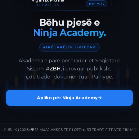
Vigan B. Morina
10+ VITE
THEMELUES
Bëhu pjesë e
Ninja Academy.
ANËTARËSIM 1-VJEÇAR
Akademia e parë për trader-ët Shqiptarë.
Sistemi
#ZBH
, i provuar publikisht,
çdo trade i dokumentuar. Pa hype.
Apliko për Ninja Academy
LIK (2026)
🛡️ 12 MUAJ AKSES TË PLOTË
📊 33 TRADE-E TË VERIFIKUARA
📈 +2