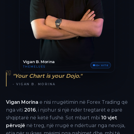
Vigan B. Morina
10+ VITE
THEMELUES
"Your Chart is your Dojo."
- VIGAN B. MORINA
Vigan Morina
e nisi rrugëtimin në Forex Trading që
nga viti
2016
, i njohur si një ndër tregtarët e parë
shqiptarë në këtë fushë. Sot mbart mbi
10 vjet
përvojë
në treg, një rrugë e ndërtuar nga nevoja,
etja për sukses, mësimi nga gabimet dhe, mbi të