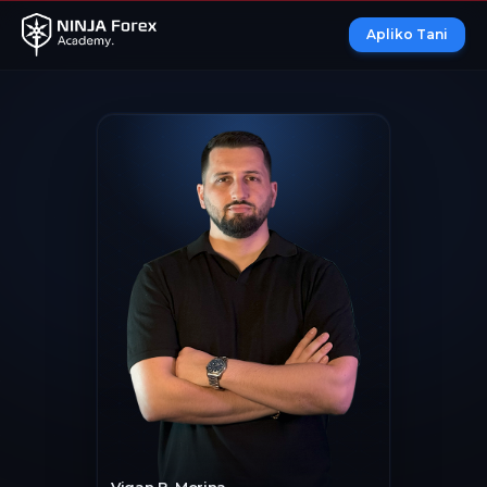
Apliko Tani