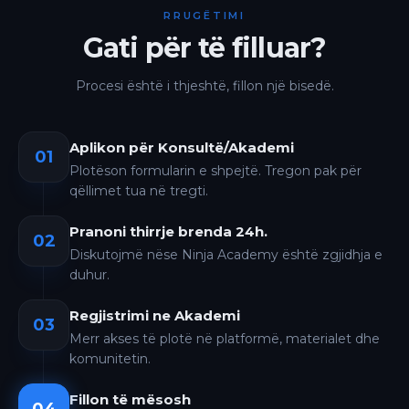
RRUGËTIMI
Gati për të filluar?
Procesi është i thjeshtë, fillon një bisedë.
Aplikon për Konsultë/Akademi
01
Plotëson formularin e shpejtë. Tregon pak për
qëllimet tua në tregti.
Pranoni thirrje brenda 24h.
02
Diskutojmë nëse Ninja Academy është zgjidhja e
duhur.
Regjistrimi ne Akademi
03
Merr akses të plotë në platformë, materialet dhe
komunitetin.
Fillon të mësosh