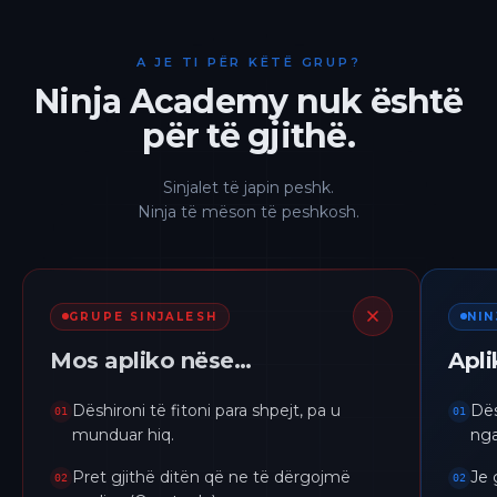
A JE TI PËR KËTË GRUP?
Ninja Academy nuk është
për të gjithë.
Sinjalet të japin peshk.
Ninja të mëson të peshkosh.
GRUPE SINJALESH
NI
Mos apliko nëse…
Apl
Dëshironi të fitoni para shpejt, pa u
Dës
01
01
munduar hiq.
nga
Pret gjithë ditën që ne të dërgojmë
Je 
02
02