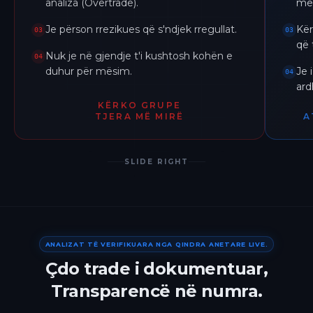
analiza (Overtrade).
me 
Je përson rrezikues që s'ndjek rregullat.
Kër
03
03
që 
Nuk je në gjendje t'i kushtosh kohën e
04
duhur për mësim.
Je 
04
ar
KËRKO GRUPE
TJERA MË MIRË
A
SLIDE RIGHT
ANALIZAT TË VERIFIKUARA NGA QINDRA ANETARE LIVE.
Çdo trade i dokumentuar,
Transparencë në numra.