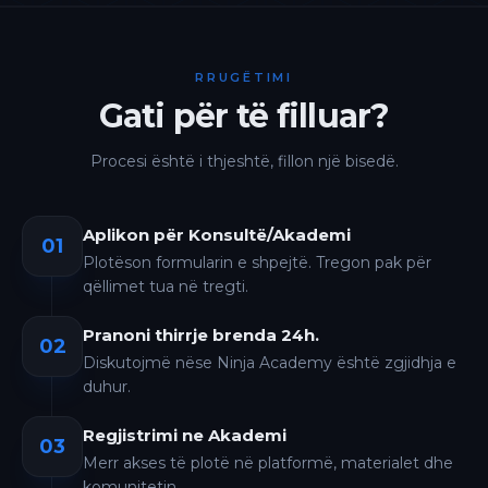
RRUGËTIMI
Gati për të filluar?
Procesi është i thjeshtë, fillon një bisedë.
Aplikon për Konsultë/Akademi
01
Plotëson formularin e shpejtë. Tregon pak për
qëllimet tua në tregti.
Pranoni thirrje brenda 24h.
02
Diskutojmë nëse Ninja Academy është zgjidhja e
duhur.
Regjistrimi ne Akademi
03
Merr akses të plotë në platformë, materialet dhe
komunitetin.