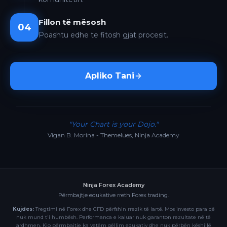
Fillon të mësosh
04
Poashtu edhe te fitosh gjat procesit.
Apliko Tani
"Your Chart is your Dojo."
Vigan B. Morina - Themelues, Ninja Academy
Ninja Forex Academy
Përmbajtje edukative rreth Forex trading.
Kujdes:
Tregtimi në Forex dhe CFD përfshin rrezik të lartë. Mos investo para që
nuk mund t'i humbësh. Performanca e kaluar nuk garanton rezultate në të
ardhmen. Kjo përmbajtje ka vetëm qëllim edukativ dhe nuk përbën këshillë