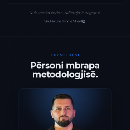
Nuk shesim ëndrra. Ndërtojmë tregtar-ë.
Verifiko në Google Sheet
THEMELUESI
Përsoni mbrapa
metodologjisë.