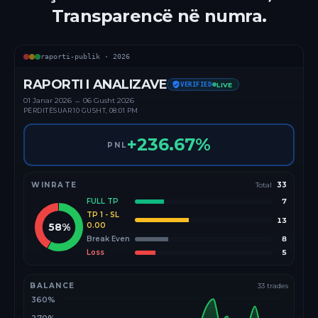
Transparencë në numra.
raporti-publik ·
2026
RAPORTI I ANALIZAVE
VERIFIED
LIVE
01 Janar
2026
→
06 Gusht 2026
PËRDITËSUAR
10 GUSHT, 08:01 PM
+
236.67
%
PNL
WINRATE
Total
33
FULL TP
7
TP 1 - SL
13
58
%
0.00
Break Even
8
Loss
5
BALANCE
33
trades
360%