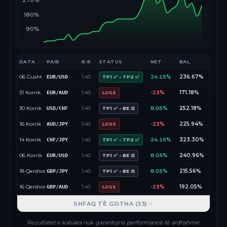
270%
180%
90%
DATA
PAIR
R:R
STATUS
NET
BAL.
06 Gusht
1.40
24.15%
236.67%
EUR/USD
TP1 ✅ - TP2 ✅
31 Korrik
1.40
-23%
171.18%
EUR/AUD
LOSS
30 Korrik
1.40
8.05%
252.18%
USD/CHF
TP1 ✅ - BE ⚖️
16 Korrik
1.40
-23%
225.94%
AUD/JPY
LOSS
14 Korrik
1.40
24.15%
323.30%
CHF/JPY
TP1 ✅ - TP2 ✅
06 Korrik
1.40
8.05%
240.96%
EUR/USD
TP1 ✅ - BE ⚖️
18 Qershor
1.40
8.05%
215.56%
GBP/JPY
TP1 ✅ - BE ⚖️
16 Qershor
1.40
-23%
192.05%
GBP/AUD
LOSS
SHFAQ TË GJITHA (
33
)
Rezultatet e kaluara nuk garantojnë performancë të ardhshme.