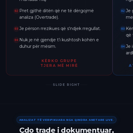
Pret gjithë ditën që ne të dërgojmë
Je 
02
02
analiza (Overtrade).
me 
Je përson rrezikues që s'ndjek rregullat.
Kër
03
03
që 
Nuk je në gjendje t'i kushtosh kohën e
04
duhur për mësim.
Je 
04
ar
KËRKO GRUPE
TJERA MË MIRË
A
SLIDE RIGHT
ANALIZAT TË VERIFIKUARA NGA QINDRA ANETARE LIVE.
Çdo trade i dokumentuar,