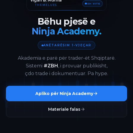
Vigan B. Morina
10+ VITE
THEMELUES
Bëhu pjesë e
Ninja Academy.
ANËTARËSIM 1-VJEÇAR
Akademia e parë për trader-ët Shqiptarë.
Sistemi
#ZBH
, i provuar publikisht,
çdo trade i dokumentuar. Pa hype.
Apliko për Ninja Academy
Materiale falas