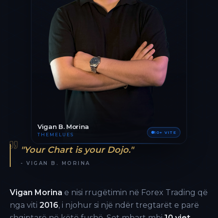
Vigan B. Morina
10+ VITE
THEMELUES
"Your Chart is your Dojo."
- VIGAN B. MORINA
Vigan Morina
e nisi rrugëtimin në Forex Trading që
nga viti
2016
, i njohur si një ndër tregtarët e parë
shqiptarë në këtë fushë. Sot mbart mbi
10 vjet