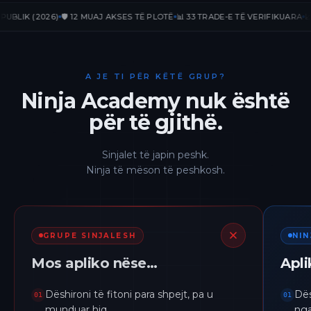
K (2026)
🛡️ 12 MUAJ AKSES TË PLOTË
📊 33 TRADE-E TË VERIFIKUARA
📈 +236
A JE TI PËR KËTË GRUP?
Ninja Academy nuk është
për të gjithë.
Sinjalet të japin peshk.
Ninja të mëson të peshkosh.
GRUPE SINJALESH
NI
Mos apliko nëse…
Apl
Dëshironi të fitoni para shpejt, pa u
Dës
01
01
munduar hiq.
nga