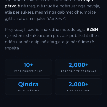
përvojë
në treg, një rrugë e ndërtuar nga nevoja,
etja për sukses, mësimi nga gabimet dhe, mbi të
gjitha, refuzimi i fjalës
"dorëzim"
.
Prej kësaj filozofie lindi edhe metodologjia
#ZBH
një sistem i strukturuar, i provuar publikisht dhe i
ndërtuar për disiplinë afatgjate, jo për fitime të
shpejta.
10+
2,000+
VJET EKSPERIENCË
TRADER-Ë TË TRAJNUAR
Qindra
2,000+
VIDEO MËSIME
LIVE SESSIONE