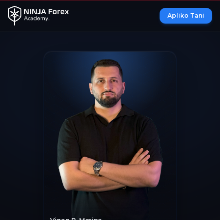
Apliko Tani