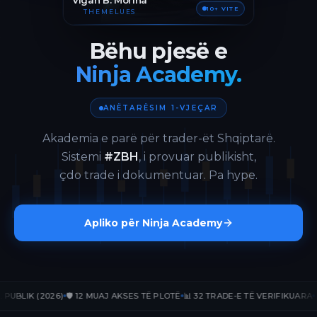
Vigan B. Morina
10+ VITE
THEMELUES
Bëhu pjesë e
Ninja Academy.
ANËTARËSIM 1-VJEÇAR
Akademia e parë për trader-ët Shqiptarë.
Sistemi
#ZBH
, i provuar publikisht,
çdo trade i dokumentuar. Pa hype.
Apliko për Ninja Academy
IK (2026)
🛡️ 12 MUAJ AKSES TË PLOTË
📊 32 TRADE-E TË VERIFIKUARA
📈 +17