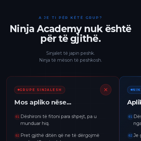
A JE TI PËR KËTË GRUP?
Ninja Academy nuk është
për të gjithë.
Sinjalet të japin peshk.
Ninja të mëson të peshkosh.
GRUPE SINJALESH
NI
Mos apliko nëse…
Apl
Dëshironi të fitoni para shpejt, pa u
Dës
01
01
munduar hiq.
nga
Pret gjithë ditën që ne të dërgojmë
Je 
02
02