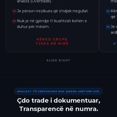
analiza (Overtrade).
me 
Je përson rrezikues që s'ndjek rregullat.
Kër
03
03
që 
Nuk je në gjendje t'i kushtosh kohën e
04
duhur për mësim.
Je 
04
ar
KËRKO GRUPE
TJERA MË MIRË
A
SLIDE RIGHT
ANALIZAT TË VERIFIKUARA NGA QINDRA ANETARE LIVE.
Çdo trade i dokumentuar,
Transparencë në numra.