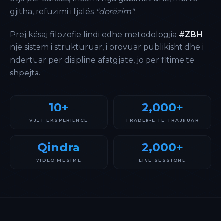
gjitha, refuzimi i fjalës
"dorëzim"
.
Prej kësaj filozofie lindi edhe metodologjia
#ZBH
një sistem i strukturuar, i provuar publikisht dhe i
ndërtuar për disiplinë afatgjate, jo për fitime të
shpejta.
10+
2,000+
VJET EKSPERIENCË
TRADER-Ë TË TRAJNUAR
Qindra
2,000+
VIDEO MËSIME
LIVE SESSIONE