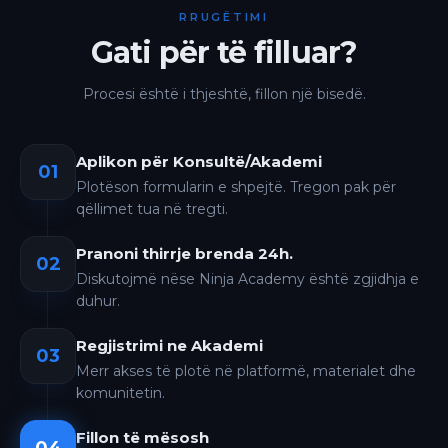
RRUGËTIMI
Gati për të filluar?
Procesi është i thjeshtë, fillon një bisedë.
Aplikon për Konsultë/Akademi
01
Plotëson formularin e shpejtë. Tregon pak për
qëllimet tua në tregti.
Pranoni thirrje brenda 24h.
02
Diskutojmë nëse Ninja Academy është zgjidhja e
duhur.
Regjistrimi ne Akademi
03
Merr akses të plotë në platformë, materialet dhe
komunitetin.
Fillon të mësosh