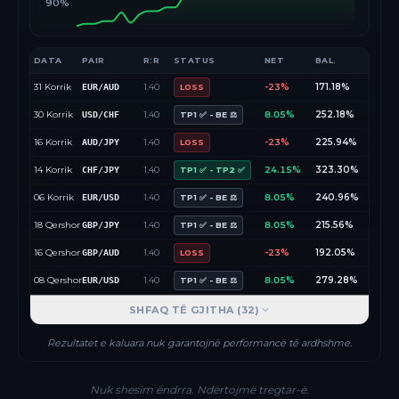
90%
DATA
PAIR
R:R
STATUS
NET
BAL.
31 Korrik
1.40
-23%
171.18%
EUR/AUD
LOSS
30 Korrik
1.40
8.05%
252.18%
USD/CHF
TP1 ✅ - BE ⚖️
16 Korrik
1.40
-23%
225.94%
AUD/JPY
LOSS
14 Korrik
1.40
24.15%
323.30%
CHF/JPY
TP1 ✅ - TP2 ✅
06 Korrik
1.40
8.05%
240.96%
EUR/USD
TP1 ✅ - BE ⚖️
18 Qershor
1.40
8.05%
215.56%
GBP/JPY
TP1 ✅ - BE ⚖️
16 Qershor
1.40
-23%
192.05%
GBP/AUD
LOSS
08 Qershor
1.40
8.05%
279.28%
EUR/USD
TP1 ✅ - BE ⚖️
SHFAQ TË GJITHA (
32
)
Rezultatet e kaluara nuk garantojnë performancë të ardhshme.
Nuk shesim ëndrra. Ndërtojmë tregtar-ë.