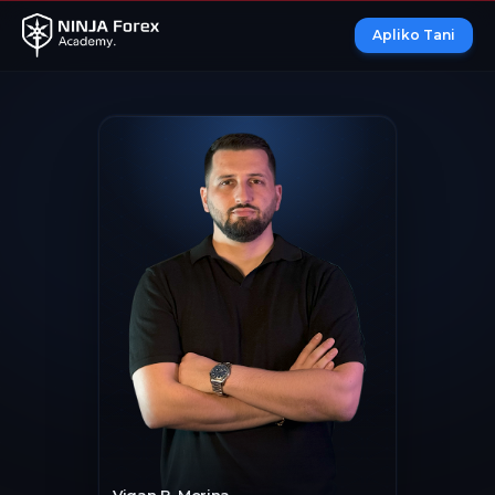
Apliko Tani