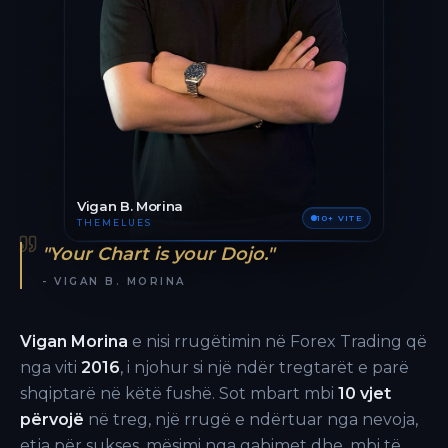
Vigan B. Morina
10+ VITE
THEMELUES
"Your Chart is your Dojo."
- VIGAN B. MORINA
Vigan Morina
e nisi rrugëtimin në Forex Trading që
nga viti
2016
, i njohur si një ndër tregtarët e parë
shqiptarë në këtë fushë. Sot mbart mbi
10 vjet
përvojë
në treg, një rrugë e ndërtuar nga nevoja,
etja për sukses, mësimi nga gabimet dhe, mbi të