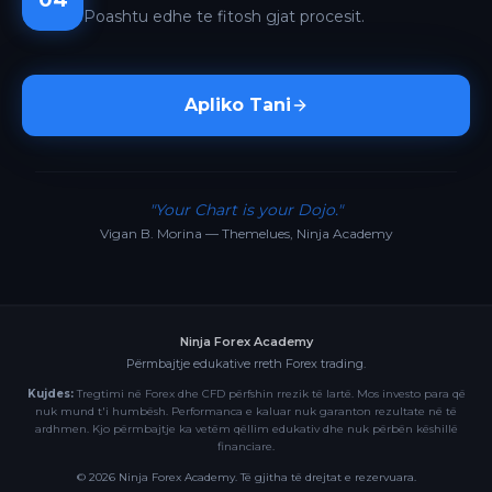
04
Poashtu edhe te fitosh gjat procesit.
Apliko Tani
"Your Chart is your Dojo."
Vigan B. Morina — Themelues, Ninja Academy
Ninja Forex Academy
Përmbajtje edukative rreth Forex trading.
Kujdes:
Tregtimi në Forex dhe CFD përfshin rrezik të lartë. Mos investo para që
nuk mund t'i humbësh. Performanca e kaluar nuk garanton rezultate në të
ardhmen. Kjo përmbajtje ka vetëm qëllim edukativ dhe nuk përbën këshillë
financiare.
©
2026
Ninja Forex Academy. Të gjitha të drejtat e rezervuara.