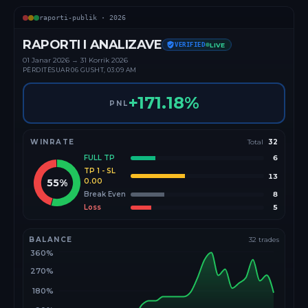
raporti-publik ·
2026
RAPORTI I ANALIZAVE
VERIFIED
LIVE
01 Janar
2026
→
31 Korrik 2026
PËRDITËSUAR
06 GUSHT, 03:09 AM
+
171.18
%
PNL
WINRATE
Total
32
FULL TP
6
TP 1 - SL
13
55
%
0.00
Break Even
8
Loss
5
BALANCE
32
trades
360%
270%
180%