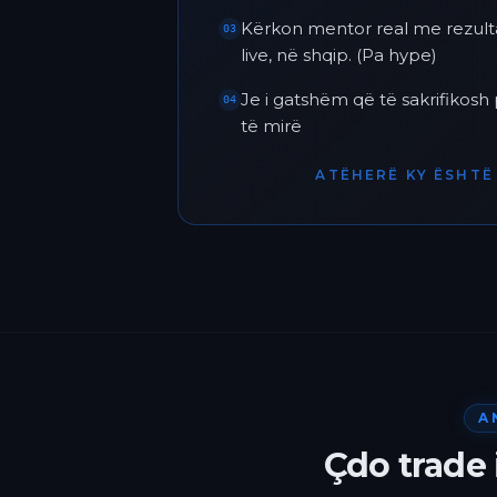
Kërkon mentor real me rezult
03
live, në shqip. (Pa hype)
Je i gatshëm që të sakrifikos
04
të mirë
ATËHERË KY ËSHTË 
A
Çdo trade