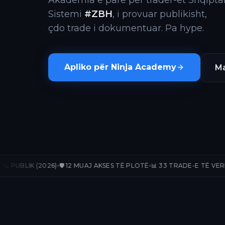
Akademia e parë për trader-ët Shqiptar
Sistemi
#ZBH
, i provuar publikisht,
çdo trade i dokumentuar. Pa hype.
Apliko për Ninja Academy
Ma
26)
🛡️ 12 MUAJ AKSES TË PLOTË
📊 33 TRADE-E TË VERIFIKUARA
📈 +