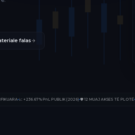
ë.
teriale falas
236.67% PnL PUBLIK (2026)
🛡️ 12 MUAJ AKSES TË PLOTË
📊 33 TRADE-