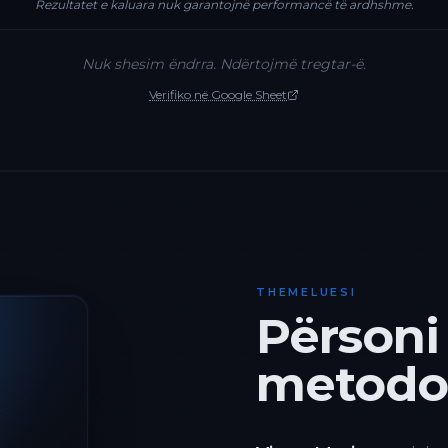
Rezultatet e kaluara nuk garantojnë performancë të ardhshme.
Nuk shesim ëndrra. Ndërtojmë tregtar-ë.
Verifiko në Google Sheet
THEMELUESI
Përsoni
metodol