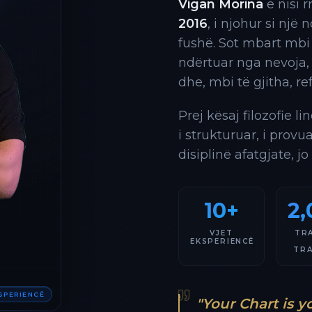
Vigan Morina
e nisi 
2016
, i njohur si një
fushë. Sot mbart mbi
ndërtuar nga nevoja,
dhe, mbi të gjitha, re
Prej kësaj filozofie l
i strukturuar, i provu
disiplinë afatgjate, jo
10+
2,
VJET
TR
EKSPERIENCË
TR
KSPERIENCË
"Your Chart is y