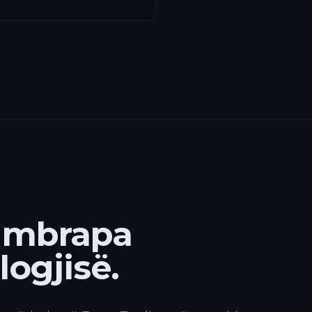
 mbrapa
ogjisë.