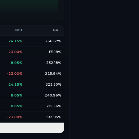
NET
BAL.
24.15%
236.67%
-23.00%
171.18%
8.05%
252.18%
-23.00%
225.94%
24.15%
323.30%
8.05%
240.96%
8.05%
215.56%
-23.00%
192.05%