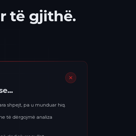
 të gjithë.
ëse…
para shpejt, pa u munduar hiq.
 ne të dërgojmë analiza