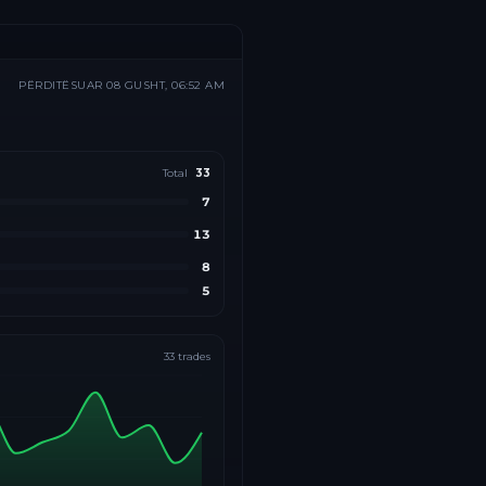
PËRDITËSUAR
08 GUSHT, 06:52 AM
Total
33
7
13
8
5
33
trades