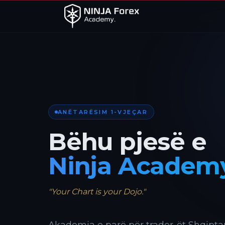
ANËTARËSIM 1-VJEÇAR
Bëhu pjesë e
Ninja Academ
"Your Chart is your Dojo."