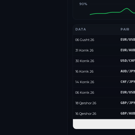
90%
DATA
PAIR
06 Gusht 26
EUR/US
31 Korrik 26
EUR/AU
30 Korrik 26
USD/CH
16 Korrik 26
AUD/JP
14 Korrik 26
CHF/JP
06 Korrik 26
EUR/US
18 Qershor 26
GBP/JP
16 Qershor 26
GBP/AU