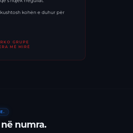
që s'ndjek rregullat.
'i kushtosh kohën e duhur për
ËRKO GRUPE
ERA MË MIRË
E.
 në numra.