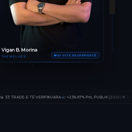
Vigan B. Morina
10+ VITE EKSPERIENCË
THEMELUES
E TË VERIFIKUARA
📈 +236.67% PnL PUBLIK (2026)
🛡️ 12 MUAJ AKSES 