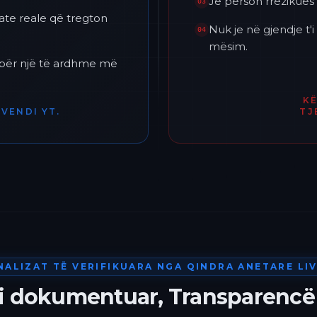
Je përson rrezikues 
03
ate reale që tregton
Nuk je në gjendje t
04
mësim.
h për një të ardhme më
K
VENDI YT.
TJ
NALIZAT TË VERIFIKUARA NGA QINDRA ANETARE LIV
 i dokumentuar, Transparencë