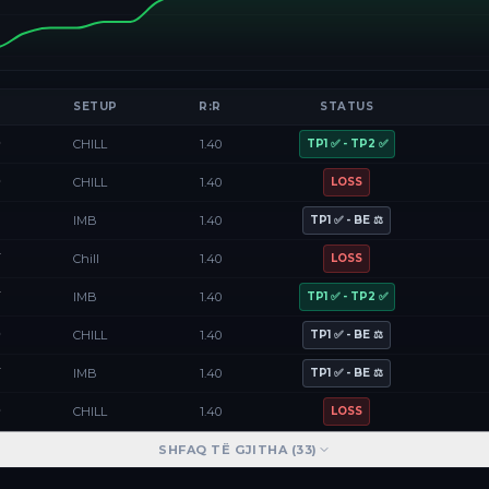
SETUP
R:R
STATUS
D
CHILL
1.40
TP1 ✅ - TP2 ✅
D
CHILL
1.40
LOSS
F
IMB
1.40
TP1 ✅ - BE ⚖️
Y
Chill
1.40
LOSS
Y
IMB
1.40
TP1 ✅ - TP2 ✅
D
CHILL
1.40
TP1 ✅ - BE ⚖️
Y
IMB
1.40
TP1 ✅ - BE ⚖️
D
CHILL
1.40
LOSS
SHFAQ TË GJITHA (
33
)