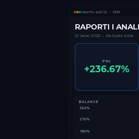
raporti-publik ·
2026
RAPORTI I ANAL
01 Janar
2026
→
06 Gusht 2026
PNL
+
236.67
%
BALANCE
360%
270%
180%