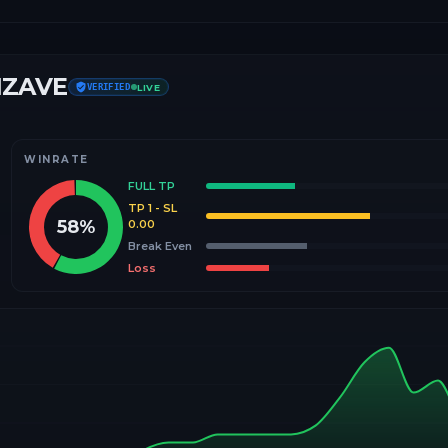
IZAVE
VERIFIED
LIVE
WINRATE
FULL TP
TP 1 - SL
58
%
0.00
Break Even
Loss