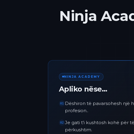
Ninja Acad
NINJA ACADEMY
Apliko nëse…
Dëshiron të pavarsohesh një h
01
profesion..
Je gati t'i kushtosh kohë për
02
përkushtim.