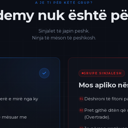
A JE TI PËR KËTË GRUP?
emy nuk është për
Sinjalet të japin peshk.
Ninja të mëson të peshkosh.
GRUPE SINJALESH
Mos apliko n
erë e mirë nga ky
Dëshironi të fitoni 
01
Pret gjithë ditën që
02
 të mësuar me
(Overtrade).