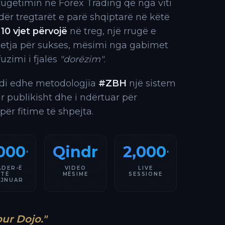
rrugëtimin në Forex Trading që nga viti
 ndër tregtarët e parë shqiptarë në këtë
10 vjet përvojë
në treg, një rrugë e
 etja për sukses, mësimi nga gabimet
fuzimi i fjalës
"dorëzim"
.
indi edhe metodologjia
#ZBH
një sistem
ar publikisht dhe i ndërtuar për
 për fitime të shpejta.
000+
Qindra
2,000+
ADER-Ë
VIDEO
LIVE
TË
MËSIME
SESSIONE
AJNUAR
our Dojo."