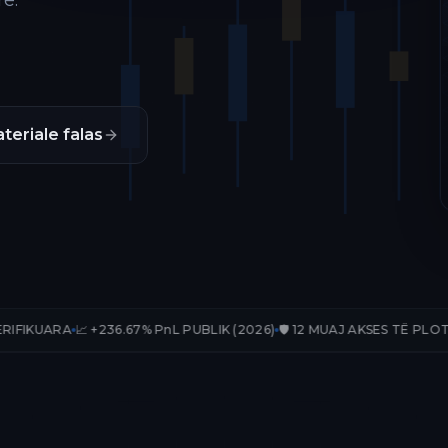
ë.
teriale falas
 +236.67% PnL PUBLIK (2026)
🛡️ 12 MUAJ AKSES TË PLOTË
📊 33 TRAD