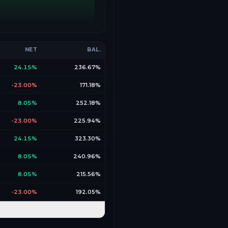
NET
BAL.
24.15%
236.67%
-23.00%
171.18%
8.05%
252.18%
-23.00%
225.94%
24.15%
323.30%
8.05%
240.96%
8.05%
215.56%
-23.00%
192.05%