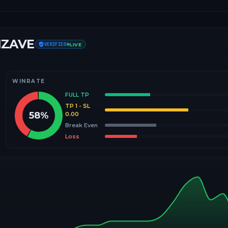
IZAVE
VERIFIED
LIVE
WINRATE
FULL TP
TP 1 - SL
58
%
0.00
Break Even
Loss