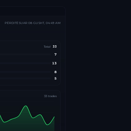
PËRDITËSUAR
08 GUSHT, 04:49 AM
Total
33
7
13
8
5
33
trades