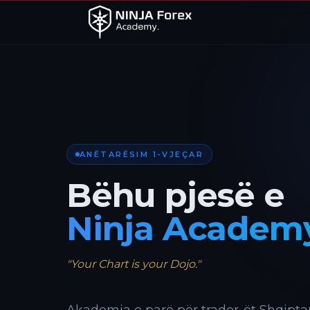
ANËTARËSIM 1-VJEÇAR
Bëhu pjesë e
Ninja Academ
"Your Chart is your Dojo."