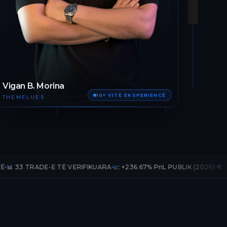
Vigan B. Morina
10+ VITE EKSPERIENCË
THEMELUES
E-E TË VERIFIKUARA
📈 +236.67% PnL PUBLIK (2026)
🛡️ 12 MUAJ AKSE