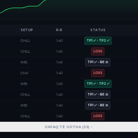
SETUP
R:R
STATUS
D
CHILL
1.40
TP1 ✅ - TP2 ✅
D
CHILL
1.40
LOSS
F
IMB
1.40
TP1 ✅ - BE ⚖️
Y
Chill
1.40
LOSS
Y
IMB
1.40
TP1 ✅ - TP2 ✅
D
CHILL
1.40
TP1 ✅ - BE ⚖️
Y
IMB
1.40
TP1 ✅ - BE ⚖️
D
CHILL
1.40
LOSS
SHFAQ TË GJITHA (
33
)