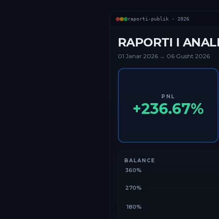
raporti-publik ·
2026
RAPORTI I ANAL
01 Janar
2026
→
06 Gusht 2026
PNL
+
236.67
%
BALANCE
360%
270%
180%