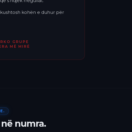
që s'ndjek rregullat.
'i kushtosh kohën e duhur për
ËRKO GRUPE
ERA MË MIRË
E.
 në numra.