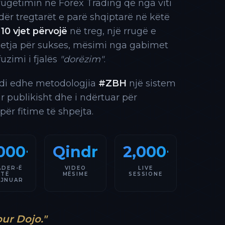
rrugëtimin në Forex Trading që nga viti
 ndër tregtarët e parë shqiptarë në këtë
10 vjet përvojë
në treg, një rrugë e
 etja për sukses, mësimi nga gabimet
fuzimi i fjalës
"dorëzim"
.
indi edhe metodologjia
#ZBH
një sistem
ar publikisht dhe i ndërtuar për
 për fitime të shpejta.
000+
Qindra
2,000+
ADER-Ë
VIDEO
LIVE
TË
MËSIME
SESSIONE
AJNUAR
our Dojo."