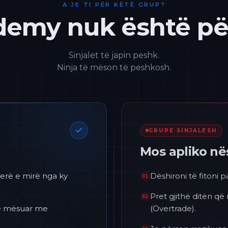
A JE TI PËR KËTË GRUP?
emy nuk është për
Sinjalet të japin peshk.
Ninja të mëson të peshkosh.
GRUPE SINJALESH
Mos apliko n
erë e mirë nga ky
Dëshironi të fitoni 
01
Pret gjithë ditën që
02
 të mësuar me
(Overtrade).