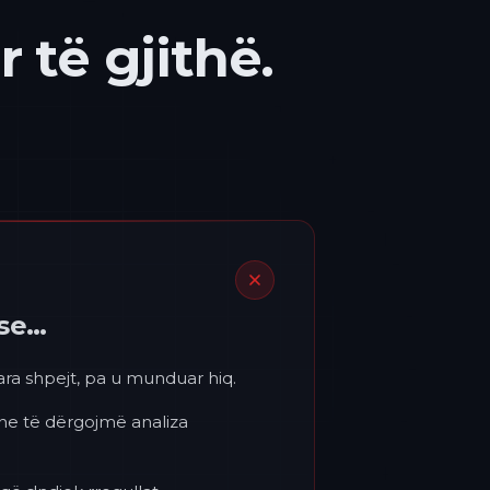
 të gjithë.
ëse…
para shpejt, pa u munduar hiq.
 ne të dërgojmë analiza