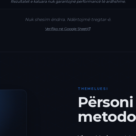
Rezultatet e kaluara nuk garantojnë performancë të ardhshme.
Nuk shesim ëndrra. Ndërtojmë tregtar-ë.
Verifiko në Google Sheet
THEMELUESI
Përsoni
metodol