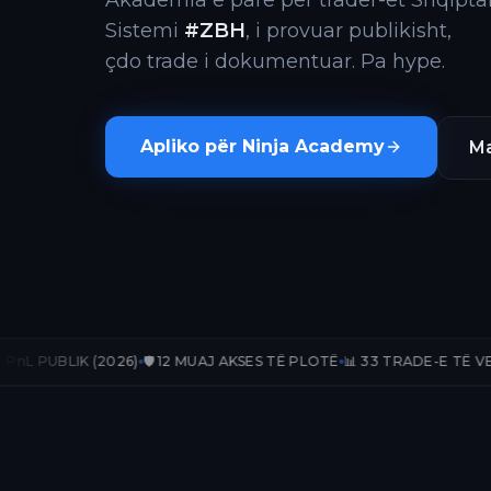
Akademia e parë për trader-ët Shqiptar
Sistemi
#ZBH
, i provuar publikisht,
çdo trade i dokumentuar. Pa hype.
Apliko për Ninja Academy
Ma
2026)
🛡️ 12 MUAJ AKSES TË PLOTË
📊 33 TRADE-E TË VERIFIKUARA
📈