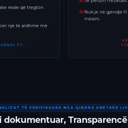
Je përson rrezikues 
03
ate reale që tregton
Nuk je në gjendje t
04
mësim.
h për një të ardhme më
K
VENDI YT.
TJ
NALIZAT TË VERIFIKUARA NGA QINDRA ANETARE LIV
 i dokumentuar, Transparencë