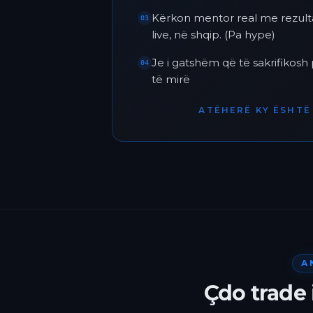
Kërkon mentor real me rezult
03
live, në shqip. (Pa hype)
Je i gatshëm që të sakrifikos
04
të mirë
ATËHERË KY ËSHTË 
A
Çdo trade