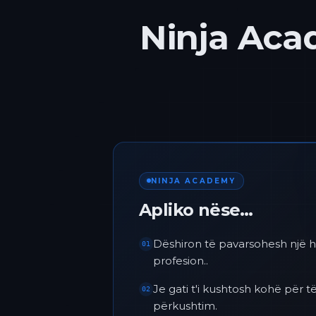
Ninja Acad
NINJA ACADEMY
Apliko nëse…
Dëshiron të pavarsohesh një h
01
profesion..
Je gati t'i kushtosh kohë për
02
përkushtim.