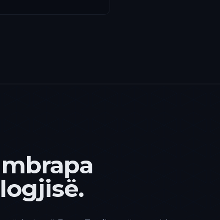
 mbrapa
ogjisë.