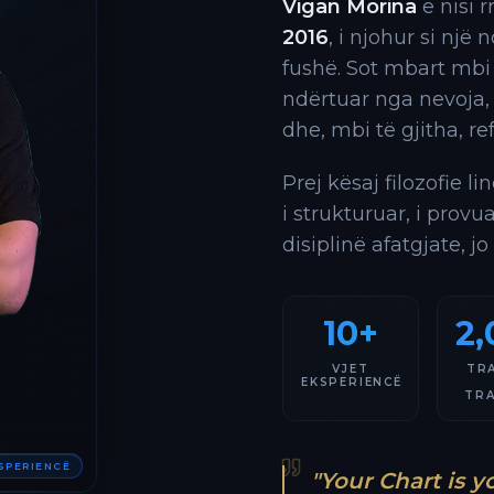
Vigan Morina
e nisi 
2016
, i njohur si një
fushë. Sot mbart mbi
ndërtuar nga nevoja,
dhe, mbi të gjitha, re
Prej kësaj filozofie l
i strukturuar, i provu
disiplinë afatgjate, jo
10+
2,
VJET
TR
EKSPERIENCË
TR
KSPERIENCË
"Your Chart is y