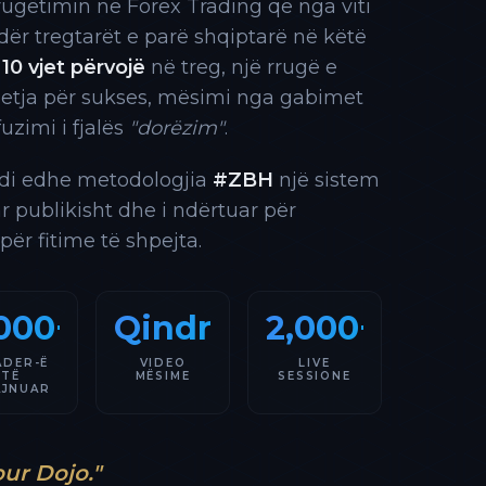
rrugëtimin në Forex Trading që nga viti
 ndër tregtarët e parë shqiptarë në këtë
10 vjet përvojë
në treg, një rrugë e
 etja për sukses, mësimi nga gabimet
fuzimi i fjalës
"dorëzim"
.
indi edhe metodologjia
#ZBH
një sistem
ar publikisht dhe i ndërtuar për
 për fitime të shpejta.
000+
Qindra
2,000+
ADER-Ë
VIDEO
LIVE
TË
MËSIME
SESSIONE
AJNUAR
our Dojo."