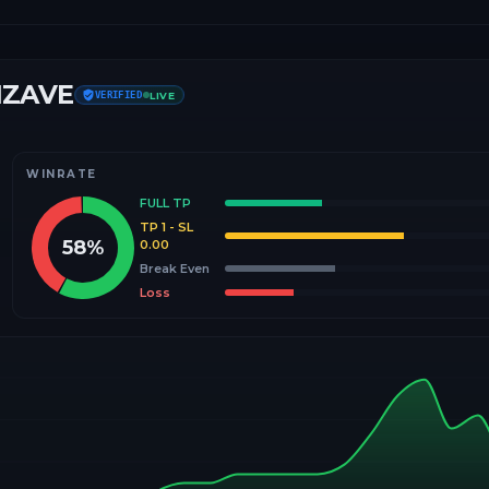
IZAVE
VERIFIED
LIVE
WINRATE
FULL TP
TP 1 - SL
58
%
0.00
Break Even
Loss