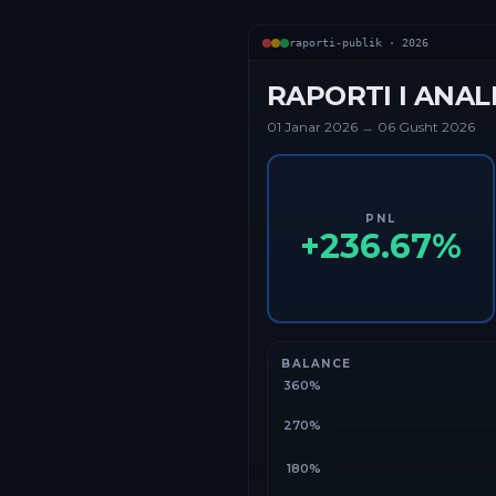
raporti-publik ·
2026
RAPORTI I ANAL
01 Janar
2026
→
06 Gusht 2026
PNL
+
236.67
%
BALANCE
360%
270%
180%