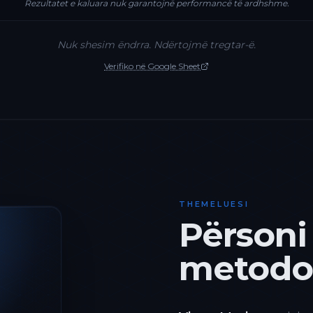
Rezultatet e kaluara nuk garantojnë performancë të ardhshme.
Nuk shesim ëndrra. Ndërtojmë tregtar-ë.
Verifiko në Google Sheet
THEMELUESI
Përsoni
metodol