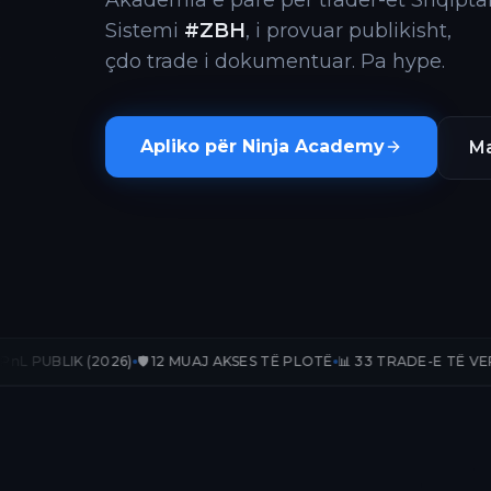
Akademia e parë për trader-ët Shqiptar
Sistemi
#ZBH
, i provuar publikisht,
çdo trade i dokumentuar. Pa hype.
Apliko për Ninja Academy
Ma
026)
🛡️ 12 MUAJ AKSES TË PLOTË
📊 33 TRADE-E TË VERIFIKUARA
📈 +