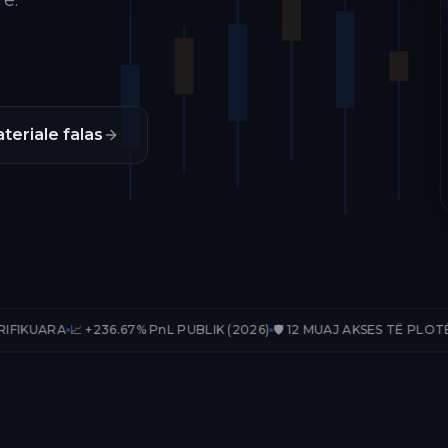
ë.
teriale falas
236.67% PnL PUBLIK (2026)
🛡️ 12 MUAJ AKSES TË PLOTË
📊 33 TRADE-