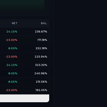
NET
BAL.
24.15%
236.67%
-23.00%
171.18%
8.05%
252.18%
-23.00%
225.94%
24.15%
323.30%
8.05%
240.96%
8.05%
215.56%
-23.00%
192.05%