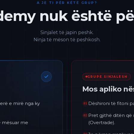
A JE TI PËR KËTË GRUP?
emy nuk është për
Sinjalet të japin peshk.
Ninja të mëson të peshkosh.
GRUPE SINJALESH
Mos apliko n
erë e mirë nga ky
Dëshironi të fitoni 
01
Pret gjithë ditën që
02
 të mësuar me
(Overtrade).