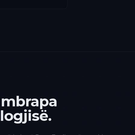
 mbrapa
ogjisë.