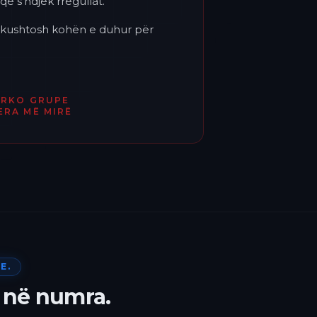
që s'ndjek rregullat.
'i kushtosh kohën e duhur për
ËRKO GRUPE
ERA MË MIRË
E.
 në numra.