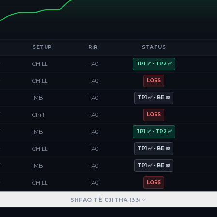
SETUP
R:R
STATUS
D
CHILL
1.40
TP1 ✅ - TP2 ✅
D
CHILL
1.40
LOSS
F
IMB
1.40
TP1 ✅ - BE ⚖️
Y
Chill
1.40
LOSS
Y
IMB
1.40
TP1 ✅ - TP2 ✅
D
CHILL
1.40
TP1 ✅ - BE ⚖️
Y
IMB
1.40
TP1 ✅ - BE ⚖️
D
CHILL
1.40
LOSS
SHFAQ TË GJITHA (
33
)