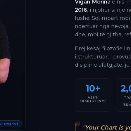
Vigan Morina
e nisi 
2016
, i njohur si një
fushë. Sot mbart mbi
ndërtuar nga nevoja,
dhe, mbi të gjitha, re
Prej kësaj filozofie l
i strukturuar, i provu
disiplinë afatgjate, jo
10+
2,
VJET
TR
EKSPERIENCË
TR
KSPERIENCË
"Your Chart is y