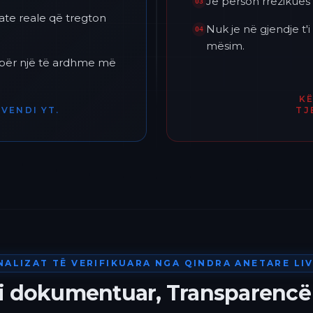
Je përson rrezikues 
03
ate reale që tregton
Nuk je në gjendje t
04
mësim.
h për një të ardhme më
K
VENDI YT.
TJ
NALIZAT TË VERIFIKUARA NGA QINDRA ANETARE LIV
 i dokumentuar, Transparencë