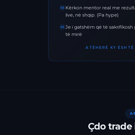
Kërkon mentor real me rezult
03
live, në shqip. (Pa hype)
Je i gatshëm që të sakrifikos
04
të mirë
ATËHERË KY ËSHTË 
A
Çdo trade