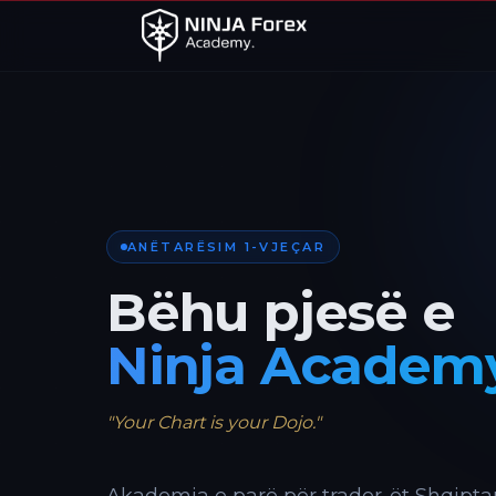
ANËTARËSIM 1-VJEÇAR
Bëhu pjesë e
Ninja Academ
"Your Chart is your Dojo."