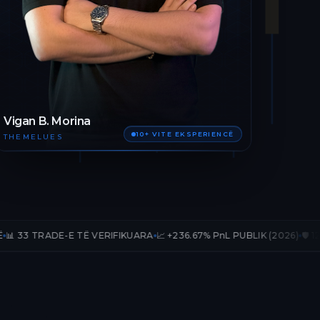
Vigan B. Morina
10+ VITE EKSPERIENCË
THEMELUES
E TË VERIFIKUARA
📈 +236.67% PnL PUBLIK (2026)
🛡️ 12 MUAJ AKSES 