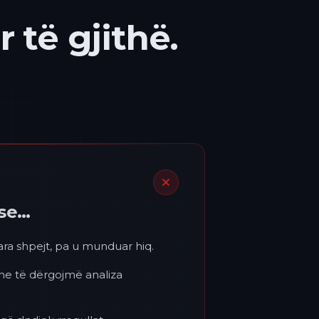
 të gjithë.
ëse…
para shpejt, pa u munduar hiq.
 ne të dërgojmë analiza