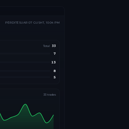
PËRDITËSUAR
07 GUSHT, 10:04 PM
Total
33
7
13
8
5
33
trades