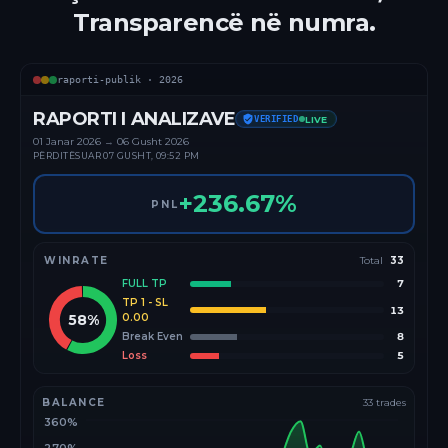
Transparencë në numra.
raporti-publik ·
2026
RAPORTI I ANALIZAVE
VERIFIED
LIVE
01 Janar
2026
→
06 Gusht 2026
PËRDITËSUAR
07 GUSHT, 09:52 PM
+
236.67
%
PNL
WINRATE
Total
33
FULL TP
7
TP 1 - SL
13
58
%
0.00
Break Even
8
Loss
5
BALANCE
33
trades
360%