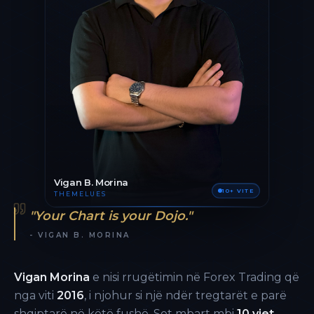
Vigan B. Morina
10+ VITE
THEMELUES
"Your Chart is your Dojo."
- VIGAN B. MORINA
Vigan Morina
e nisi rrugëtimin në Forex Trading që
nga viti
2016
, i njohur si një ndër tregtarët e parë
shqiptarë në këtë fushë. Sot mbart mbi
10 vjet