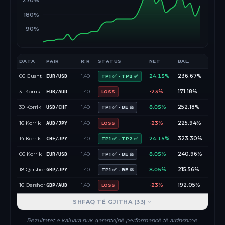
270%
180%
90%
DATA
PAIR
R:R
STATUS
NET
BAL.
06 Gusht
1.40
24.15%
236.67%
EUR/USD
TP1 ✅ - TP2 ✅
31 Korrik
1.40
-23%
171.18%
EUR/AUD
LOSS
30 Korrik
1.40
8.05%
252.18%
USD/CHF
TP1 ✅ - BE ⚖️
16 Korrik
1.40
-23%
225.94%
AUD/JPY
LOSS
14 Korrik
1.40
24.15%
323.30%
CHF/JPY
TP1 ✅ - TP2 ✅
06 Korrik
1.40
8.05%
240.96%
EUR/USD
TP1 ✅ - BE ⚖️
18 Qershor
1.40
8.05%
215.56%
GBP/JPY
TP1 ✅ - BE ⚖️
16 Qershor
1.40
-23%
192.05%
GBP/AUD
LOSS
SHFAQ TË GJITHA (
33
)
Rezultatet e kaluara nuk garantojnë performancë të ardhshme.