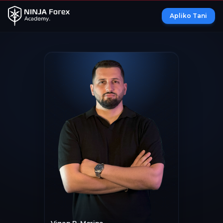
Apliko Tani