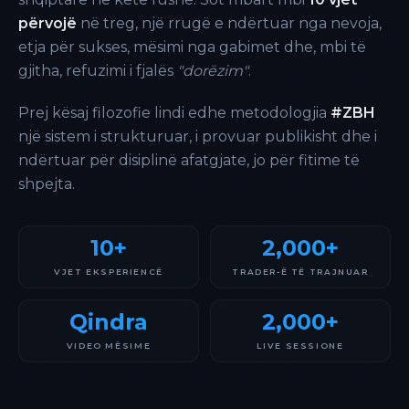
përvojë
në treg, një rrugë e ndërtuar nga nevoja,
etja për sukses, mësimi nga gabimet dhe, mbi të
gjitha, refuzimi i fjalës
"dorëzim"
.
Prej kësaj filozofie lindi edhe metodologjia
#ZBH
një sistem i strukturuar, i provuar publikisht dhe i
ndërtuar për disiplinë afatgjate, jo për fitime të
shpejta.
10+
2,000+
VJET EKSPERIENCË
TRADER-Ë TË TRAJNUAR
Qindra
2,000+
VIDEO MËSIME
LIVE SESSIONE