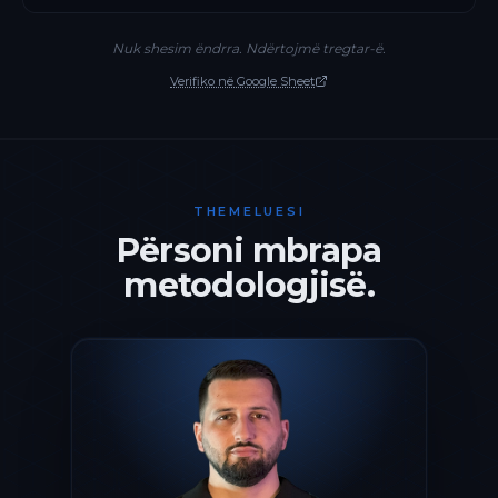
Nuk shesim ëndrra. Ndërtojmë tregtar-ë.
Verifiko në Google Sheet
THEMELUESI
Përsoni mbrapa
metodologjisë.