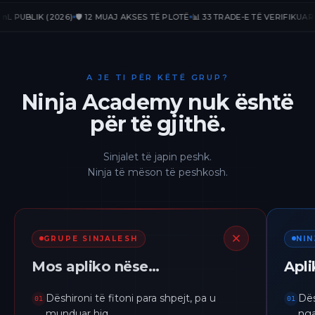
BLIK (2026)
🛡️ 12 MUAJ AKSES TË PLOTË
📊 33 TRADE-E TË VERIFIKUARA
📈 +
A JE TI PËR KËTË GRUP?
Ninja Academy nuk është
për të gjithë.
Sinjalet të japin peshk.
Ninja të mëson të peshkosh.
GRUPE SINJALESH
NI
Mos apliko nëse…
Apl
Dëshironi të fitoni para shpejt, pa u
Dës
01
01
munduar hiq.
nga