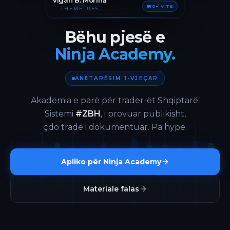
Vigan B. Morina
10+ VITE
THEMELUES
Bëhu pjesë e
Ninja Academy.
ANËTARËSIM 1-VJEÇAR
Akademia e parë për trader-ët Shqiptarë.
Sistemi
#ZBH
, i provuar publikisht,
çdo trade i dokumentuar. Pa hype.
Apliko për Ninja Academy
Materiale falas