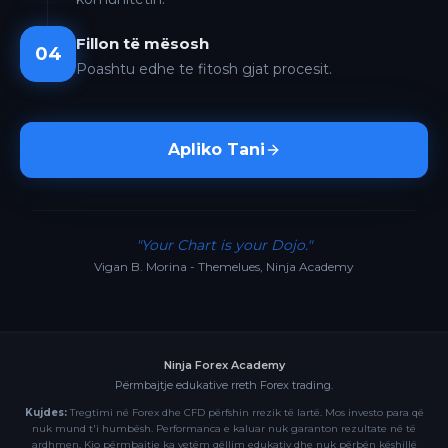
Fillon të mësosh
04
Poashtu edhe te fitosh gjat procesit.
Apliko Tani
"Your Chart is your Dojo."
Vigan B. Morina - Themelues, Ninja Academy
Ninja Forex Academy
Përmbajtje edukative rreth Forex trading.
Kujdes:
Tregtimi në Forex dhe CFD përfshin rrezik të lartë. Mos investo para që
nuk mund t'i humbësh. Performanca e kaluar nuk garanton rezultate në të
ardhmen. Kjo përmbajtje ka vetëm qëllim edukativ dhe nuk përbën këshillë