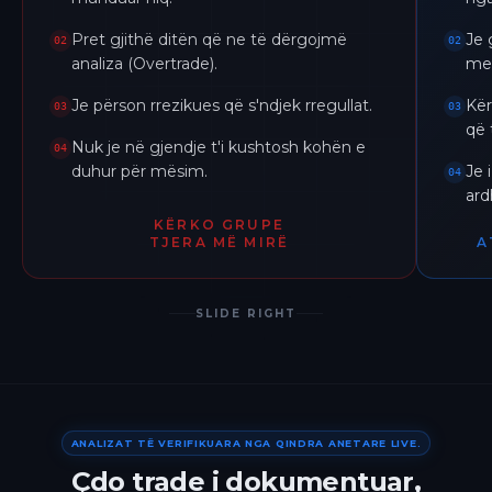
Pret gjithë ditën që ne të dërgojmë
Je 
02
02
analiza (Overtrade).
me 
Je përson rrezikues që s'ndjek rregullat.
Kër
03
03
që 
Nuk je në gjendje t'i kushtosh kohën e
04
duhur për mësim.
Je 
04
ar
KËRKO GRUPE
TJERA MË MIRË
A
SLIDE RIGHT
ANALIZAT TË VERIFIKUARA NGA QINDRA ANETARE LIVE.
Çdo trade i dokumentuar,