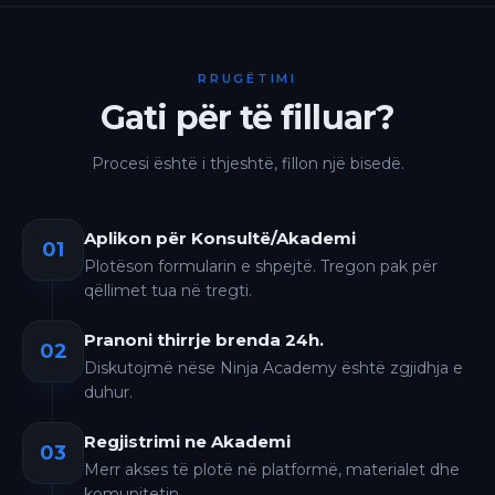
RRUGËTIMI
Gati për të filluar?
Procesi është i thjeshtë, fillon një bisedë.
Aplikon për Konsultë/Akademi
01
Plotëson formularin e shpejtë. Tregon pak për
qëllimet tua në tregti.
Pranoni thirrje brenda 24h.
02
Diskutojmë nëse Ninja Academy është zgjidhja e
duhur.
Regjistrimi ne Akademi
03
Merr akses të plotë në platformë, materialet dhe
komunitetin.