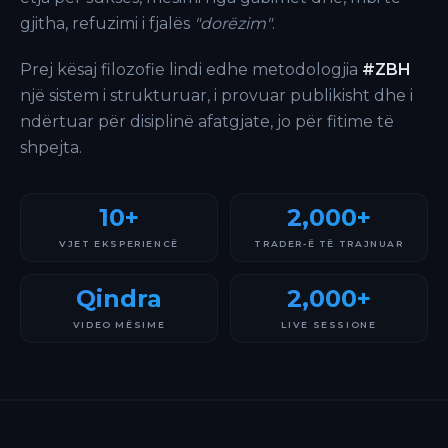
gjitha, refuzimi i fjalës
"dorëzim"
.
Prej kësaj filozofie lindi edhe metodologjia
#ZBH
një sistem i strukturuar, i provuar publikisht dhe i
ndërtuar për disiplinë afatgjate, jo për fitime të
shpejta.
10+
2,000+
VJET EKSPERIENCË
TRADER-Ë TË TRAJNUAR
Qindra
2,000+
VIDEO MËSIME
LIVE SESSIONE