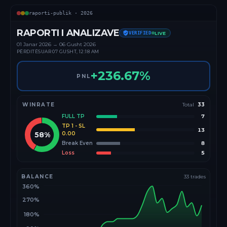
raporti-publik ·
2026
RAPORTI I ANALIZAVE
VERIFIED
LIVE
01 Janar
2026
→
06 Gusht 2026
PËRDITËSUAR
07 GUSHT, 12:18 AM
+
236.67
%
PNL
WINRATE
Total
33
FULL TP
7
TP 1 - SL
13
58
%
0.00
Break Even
8
Loss
5
BALANCE
33
trades
360%
270%
180%