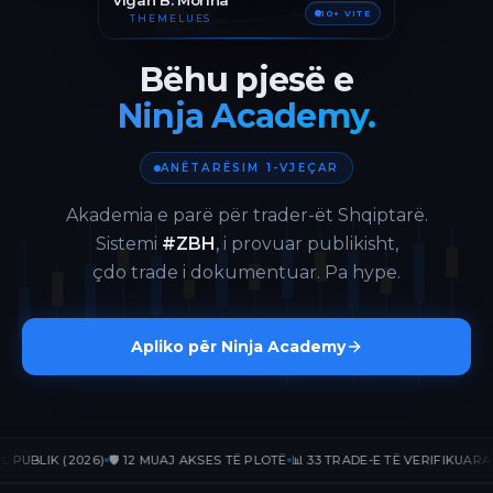
Vigan B. Morina
10+ VITE
THEMELUES
Bëhu pjesë e
Ninja Academy.
ANËTARËSIM 1-VJEÇAR
Akademia e parë për trader-ët Shqiptarë.
Sistemi
#ZBH
, i provuar publikisht,
çdo trade i dokumentuar. Pa hype.
Apliko për Ninja Academy
LIK (2026)
🛡️ 12 MUAJ AKSES TË PLOTË
📊 33 TRADE-E TË VERIFIKUARA
📈 +2