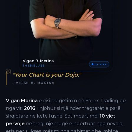
Vigan B. Morina
10+ VITE
THEMELUES
"Your Chart is your Dojo."
- VIGAN B. MORINA
Vigan Morina
e nisi rrugëtimin në Forex Trading që
nga viti
2016
, i njohur si një ndër tregtarët e parë
shqiptarë në këtë fushë. Sot mbart mbi
10 vjet
përvojë
në treg, një rrugë e ndërtuar nga nevoja,
etja për sukses, mësimi nga gabimet dhe, mbi të