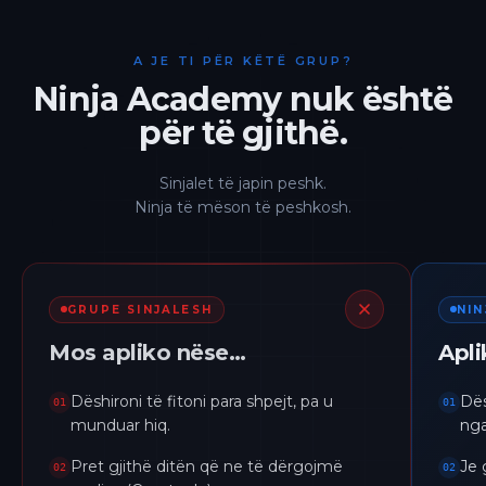
A JE TI PËR KËTË GRUP?
Ninja Academy nuk është
për të gjithë.
Sinjalet të japin peshk.
Ninja të mëson të peshkosh.
GRUPE SINJALESH
NI
Mos apliko nëse…
Apl
Dëshironi të fitoni para shpejt, pa u
Dës
01
01
munduar hiq.
nga
Pret gjithë ditën që ne të dërgojmë
Je 
02
02