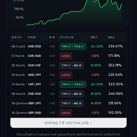
270%
180%
90%
DATA
PAIR
R:R
STATUS
NET
BAL.
06 Gusht
1.40
24.15%
236.67%
EUR/USD
TP1 ✅ - TP2 ✅
31 Korrik
1.40
-23%
171.18%
EUR/AUD
LOSS
30 Korrik
1.40
8.05%
252.18%
USD/CHF
TP1 ✅ - BE ⚖️
16 Korrik
1.40
-23%
225.94%
AUD/JPY
LOSS
14 Korrik
1.40
24.15%
323.30%
CHF/JPY
TP1 ✅ - TP2 ✅
06 Korrik
1.40
8.05%
240.96%
EUR/USD
TP1 ✅ - BE ⚖️
18 Qershor
1.40
8.05%
215.56%
GBP/JPY
TP1 ✅ - BE ⚖️
16 Qershor
1.40
-23%
192.05%
GBP/AUD
LOSS
SHFAQ TË GJITHA (
33
)
Rezultatet e kaluara nuk garantojnë performancë të ardhshme.