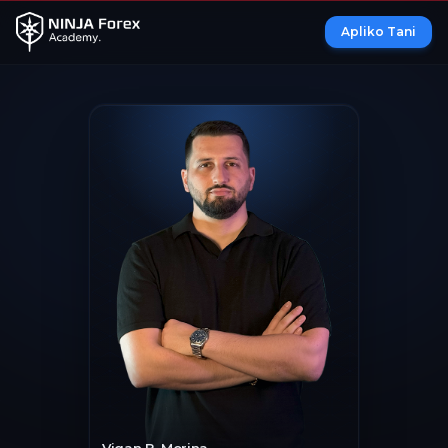
Apliko Tani