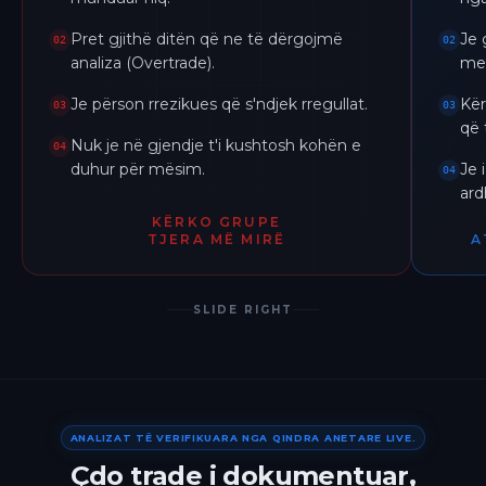
Pret gjithë ditën që ne të dërgojmë
Je 
02
02
analiza (Overtrade).
me 
Je përson rrezikues që s'ndjek rregullat.
Kër
03
03
që 
Nuk je në gjendje t'i kushtosh kohën e
04
duhur për mësim.
Je 
04
ar
KËRKO GRUPE
TJERA MË MIRË
A
SLIDE RIGHT
ANALIZAT TË VERIFIKUARA NGA QINDRA ANETARE LIVE.
Çdo trade i dokumentuar,