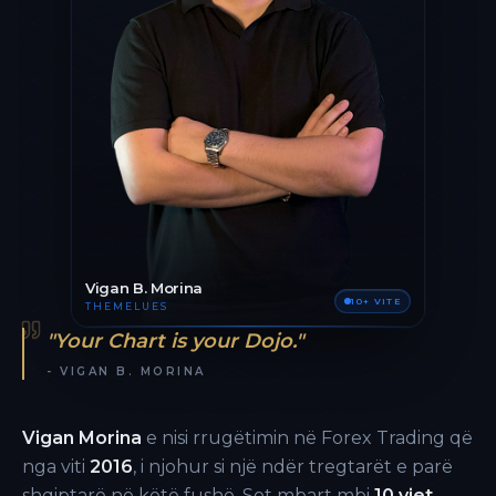
Vigan B. Morina
10+ VITE
THEMELUES
"Your Chart is your Dojo."
- VIGAN B. MORINA
Vigan Morina
e nisi rrugëtimin në Forex Trading që
nga viti
2016
, i njohur si një ndër tregtarët e parë
shqiptarë në këtë fushë. Sot mbart mbi
10 vjet