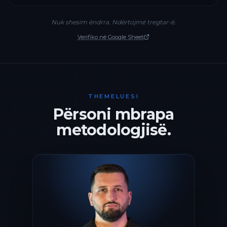
Nuk shesim ëndrra. Ndërtojmë tregtar-ë.
Verifiko në Google Sheet
THEMELUESI
Përsoni mbrapa
metodologjisë.