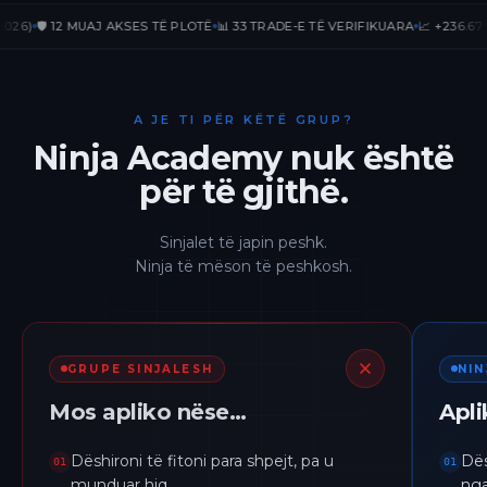
🛡️ 12 MUAJ AKSES TË PLOTË
📊 33 TRADE-E TË VERIFIKUARA
📈 +236.67% PnL
A JE TI PËR KËTË GRUP?
Ninja Academy nuk është
për të gjithë.
Sinjalet të japin peshk.
Ninja të mëson të peshkosh.
GRUPE SINJALESH
NI
Mos apliko nëse…
Apl
Dëshironi të fitoni para shpejt, pa u
Dës
01
01
munduar hiq.
nga