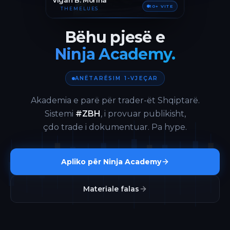
Vigan B. Morina
10+ VITE
THEMELUES
Bëhu pjesë e
Ninja Academy.
ANËTARËSIM 1-VJEÇAR
Akademia e parë për trader-ët Shqiptarë.
Sistemi
#ZBH
, i provuar publikisht,
çdo trade i dokumentuar. Pa hype.
Apliko për Ninja Academy
Materiale falas