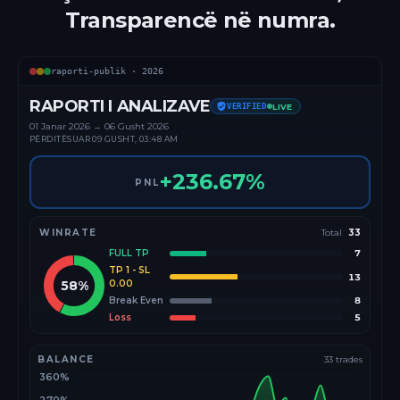
Transparencë në numra.
raporti-publik ·
2026
RAPORTI I ANALIZAVE
VERIFIED
LIVE
01 Janar
2026
→
06 Gusht 2026
PËRDITËSUAR
09 GUSHT, 03:48 AM
+
236.67
%
PNL
WINRATE
Total
33
FULL TP
7
TP 1 - SL
13
58
%
0.00
Break Even
8
Loss
5
BALANCE
33
trades
360%