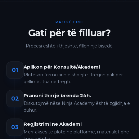
RRUGËTIMI
Gati për të filluar?
Procesi është i thjeshtë, fillon një bisedë.
Aplikon për Konsultë/Akademi
01
Plotëson formularin e shpejtë. Tregon pak për
qëllimet tua në tregti.
Pranoni thirrje brenda 24h.
02
Diskutojmë nëse Ninja Academy është zgjidhja e
duhur.
Regjistrimi ne Akademi
03
Merr akses të plotë në platformë, materialet dhe
komunitetin.