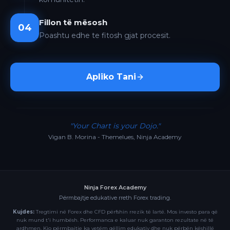
Fillon të mësosh
04
Poashtu edhe te fitosh gjat procesit.
Apliko Tani
"Your Chart is your Dojo."
Vigan B. Morina - Themelues, Ninja Academy
Ninja Forex Academy
Përmbajtje edukative rreth Forex trading.
Kujdes:
Tregtimi në Forex dhe CFD përfshin rrezik të lartë. Mos investo para që
nuk mund t'i humbësh. Performanca e kaluar nuk garanton rezultate në të
ardhmen. Kjo përmbajtje ka vetëm qëllim edukativ dhe nuk përbën këshillë