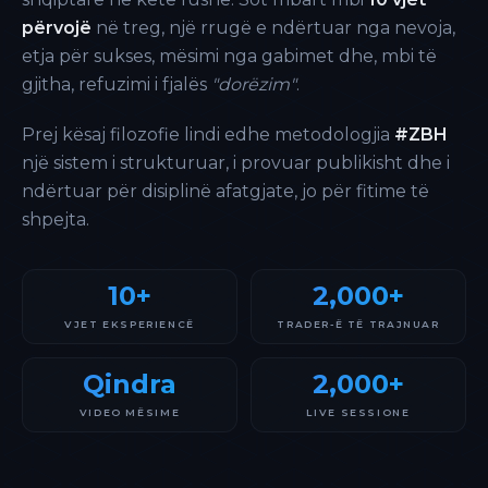
përvojë
në treg, një rrugë e ndërtuar nga nevoja,
etja për sukses, mësimi nga gabimet dhe, mbi të
gjitha, refuzimi i fjalës
"dorëzim"
.
Prej kësaj filozofie lindi edhe metodologjia
#ZBH
një sistem i strukturuar, i provuar publikisht dhe i
ndërtuar për disiplinë afatgjate, jo për fitime të
shpejta.
10+
2,000+
VJET EKSPERIENCË
TRADER-Ë TË TRAJNUAR
Qindra
2,000+
VIDEO MËSIME
LIVE SESSIONE