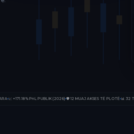
ë.
% PnL PUBLIK (2026)
🛡️ 12 MUAJ AKSES TË PLOTË
📊 32 TRADE-E TË V