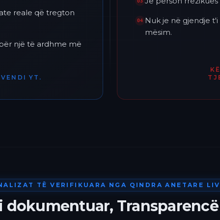
Je përson rrezikues 
03
ate reale që tregton
Nuk je në gjendje t
04
mësim.
h për një të ardhme më
K
VENDI YT.
TJ
NALIZAT TË VERIFIKUARA NGA QINDRA ANETARE LIV
 i dokumentuar, Transparencë