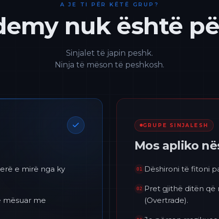
A JE TI PËR KËTË GRUP?
emy nuk është për
Sinjalet të japin peshk.
Ninja të mëson të peshkosh.
GRUPE SINJALESH
Mos apliko n
erë e mirë nga ky
Dëshironi të fitoni 
01
Pret gjithë ditën që
02
 të mësuar me
(Overtrade).