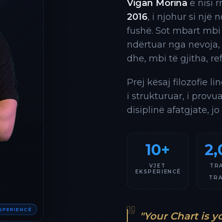
Vigan Morina
e nisi 
2016
, i njohur si një
fushë. Sot mbart mbi
ndërtuar nga nevoja,
dhe, mbi të gjitha, re
Prej kësaj filozofie l
i strukturuar, i provu
disiplinë afatgjate, jo
10+
2,
VJET
TR
EKSPERIENCË
TR
KSPERIENCË
"Your Chart is y