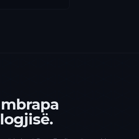
 mbrapa
ogjisë.