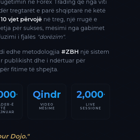
rrugëtimin në Forex Trading që nga viti
 ndër tregtarët e parë shqiptarë në këtë
10 vjet përvojë
në treg, një rrugë e
 etja për sukses, mësimi nga gabimet
fuzimi i fjalës
"dorëzim"
.
indi edhe metodologjia
#ZBH
një sistem
ar publikisht dhe i ndërtuar për
 për fitime të shpejta.
000+
Qindra
2,000+
ADER-Ë
VIDEO
LIVE
TË
MËSIME
SESSIONE
AJNUAR
our Dojo."