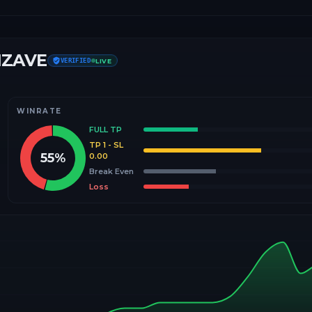
IZAVE
VERIFIED
LIVE
WINRATE
FULL TP
TP 1 - SL
55
%
0.00
Break Even
Loss