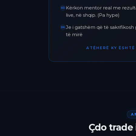
Kërkon mentor real me rezult
03
live, në shqip. (Pa hype)
Je i gatshëm që të sakrifikos
04
të mirë
ATËHERË KY ËSHTË 
A
Çdo trade