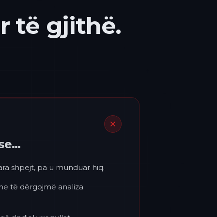
 të gjithë.
ëse…
para shpejt, pa u munduar hiq.
 ne të dërgojmë analiza