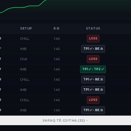
SETUP
R:R
STATUS
D
CHILL
1.40
LOSS
F
IMB
1.40
TP1 ✅ - BE ⚖️
Y
Chill
1.40
LOSS
Y
IMB
1.40
TP1 ✅ - TP2 ✅
D
CHILL
1.40
TP1 ✅ - BE ⚖️
Y
IMB
1.40
TP1 ✅ - BE ⚖️
D
CHILL
1.40
LOSS
D
IMB
1.40
TP1 ✅ - BE ⚖️
SHFAQ TË GJITHA (
32
)