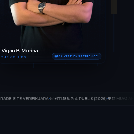
Vigan B. Morina
10+ VITE EKSPERIENCË
THEMELUES
ERIFIKUARA
📈 +171.18% PnL PUBLIK (2026)
🛡️ 12 MUAJ AKSES TË PLOTË