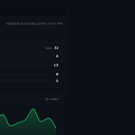
PËRDITËSUAR
06 GUSHT, 01:14 PM
Total
32
6
13
8
5
32
trades