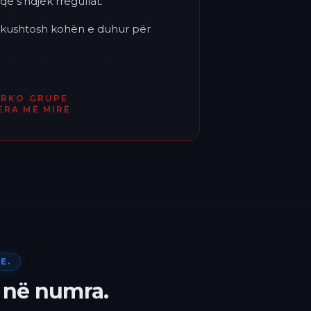
që s'ndjek rregullat.
'i kushtosh kohën e duhur për
ËRKO GRUPE
ERA MË MIRË
E.
 në numra.