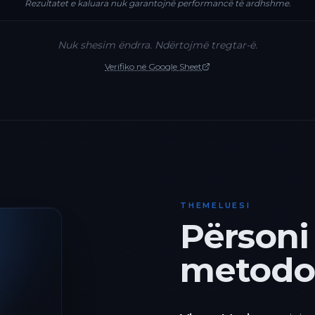
Rezultatet e kaluara nuk garantojnë performancë të ardhshme.
Nuk shesim ëndrra. Ndërtojmë tregtar-ë.
Verifiko në Google Sheet
THEMELUESI
Përsoni
metodol