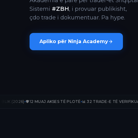
Akademia e parë për trader-ët Shqiptar
Sistemi
#ZBH
, i provuar publikisht,
çdo trade i dokumentuar. Pa hype.
Apliko për Ninja Academy
️ 12 MUAJ AKSES TË PLOTË
📊 32 TRADE-E TË VERIFIKUARA
📈 +171.18