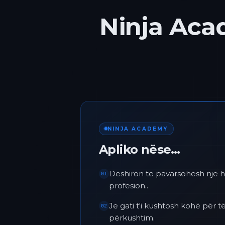
Ninja Acad
NINJA ACADEMY
Apliko nëse…
Dëshiron të pavarsohesh një h
01
profesion..
Je gati t'i kushtosh kohë për
02
përkushtim.