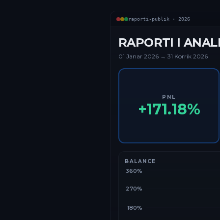
raporti-publik ·
2026
RAPORTI I ANAL
01 Janar
2026
→
31 Korrik 2026
PNL
+
171.18
%
BALANCE
360%
270%
180%