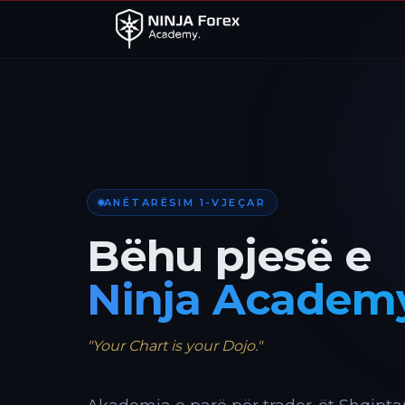
ANËTARËSIM 1-VJEÇAR
Bëhu pjesë e
Ninja Academ
"Your Chart is your Dojo."