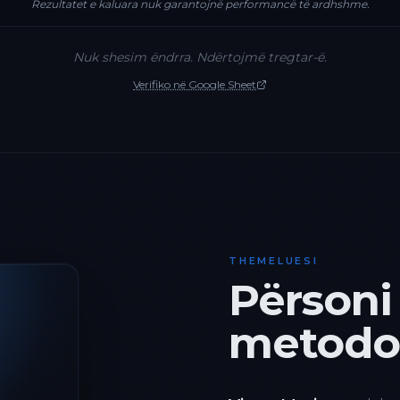
Rezultatet e kaluara nuk garantojnë performancë të ardhshme.
Nuk shesim ëndrra. Ndërtojmë tregtar-ë.
Verifiko në Google Sheet
THEMELUESI
Përsoni
metodol