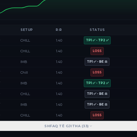
SETUP
R:R
STATUS
D
CHILL
1.40
TP1 ✅ - TP2 ✅
D
CHILL
1.40
LOSS
F
IMB
1.40
TP1 ✅ - BE ⚖️
Y
Chill
1.40
LOSS
Y
IMB
1.40
TP1 ✅ - TP2 ✅
D
CHILL
1.40
TP1 ✅ - BE ⚖️
Y
IMB
1.40
TP1 ✅ - BE ⚖️
D
CHILL
1.40
LOSS
SHFAQ TË GJITHA (
33
)