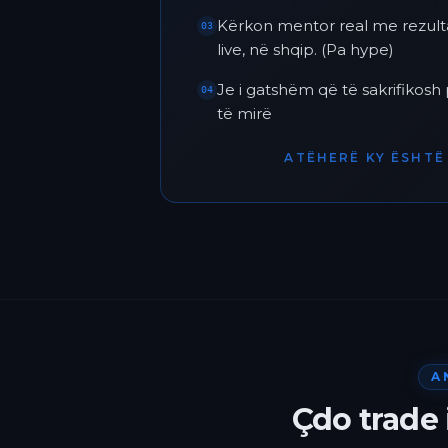
Kërkon mentor real me rezult
03
live, në shqip. (Pa hype)
Je i gatshëm që të sakrifikos
04
të mirë
ATËHERË KY ËSHTË 
A
Çdo trade