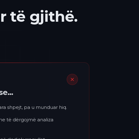
 të gjithë.
ëse…
para shpejt, pa u munduar hiq.
 ne të dërgojmë analiza