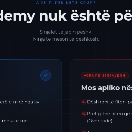
A JE TI PËR KËTË GRUP?
emy nuk është për
Sinjalet të japin peshk.
Ninja të mëson të peshkosh.
GRUPE SINJALESH
Mos apliko n
erë e mirë nga ky
Dëshironi të fitoni 
01
Pret gjithë ditën që
02
 të mësuar me
(Overtrade).