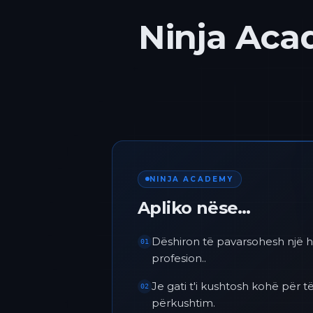
Ninja Acad
NINJA ACADEMY
Apliko nëse…
Dëshiron të pavarsohesh një h
01
profesion..
Je gati t'i kushtosh kohë për
02
përkushtim.