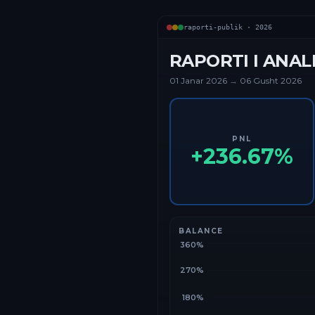
raporti-publik ·
2026
RAPORTI I ANAL
01 Janar
2026
→
06 Gusht 2026
PNL
+
236.67
%
BALANCE
360%
270%
180%