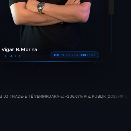
Vigan B. Morina
10+ VITE EKSPERIENCË
THEMELUES
 TË VERIFIKUARA
📈 +236.67% PnL PUBLIK (2026)
🛡️ 12 MUAJ AKSES T