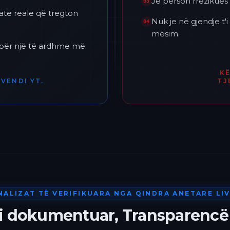
Je përson rrezikues 
03
ate reale që tregton
Nuk je në gjendje t
04
mësim.
h për një të ardhme më
K
VENDI YT.
TJ
NALIZAT TË VERIFIKUARA NGA QINDRA ANETARE LIV
 i dokumentuar, Transparencë