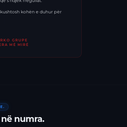
që s'ndjek rregullat.
'i kushtosh kohën e duhur për
ËRKO GRUPE
ERA MË MIRË
E.
 në numra.