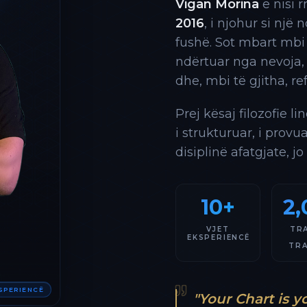
Vigan Morina
e nisi 
2016
, i njohur si një
fushë. Sot mbart mbi
ndërtuar nga nevoja,
dhe, mbi të gjitha, re
Prej kësaj filozofie l
i strukturuar, i provu
disiplinë afatgjate, jo
10+
2,
VJET
TR
EKSPERIENCË
TR
KSPERIENCË
"Your Chart is y