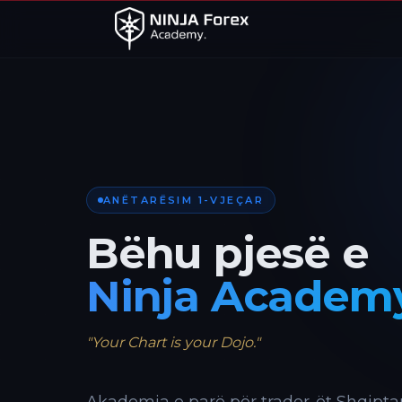
ANËTARËSIM 1-VJEÇAR
Bëhu pjesë e
Ninja Academ
"Your Chart is your Dojo."