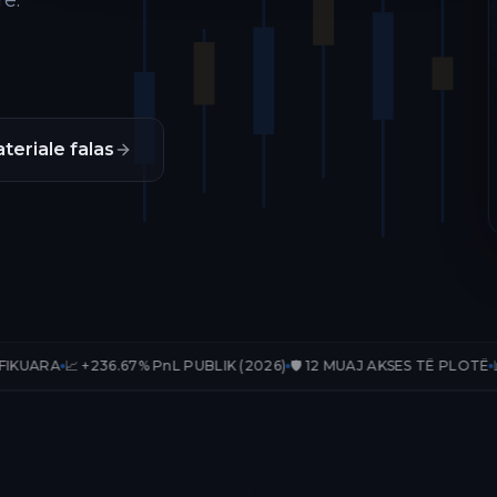
ë.
teriale falas
36.67% PnL PUBLIK (2026)
🛡️ 12 MUAJ AKSES TË PLOTË
📊 33 TRADE-E