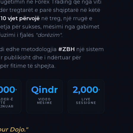
rrugëtimin në Forex Trading që nga viti
 ndër tregtarët e parë shqiptarë në këtë
10 vjet përvojë
në treg, një rrugë e
 etja për sukses, mësimi nga gabimet
fuzimi i fjalës
"dorëzim"
.
indi edhe metodologjia
#ZBH
një sistem
ar publikisht dhe i ndërtuar për
 për fitime të shpejta.
000+
Qindra
2,000+
ADER-Ë
VIDEO
LIVE
TË
MËSIME
SESSIONE
AJNUAR
our Dojo."