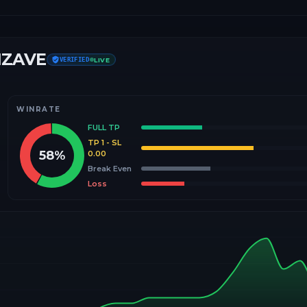
IZAVE
VERIFIED
LIVE
WINRATE
FULL TP
TP 1 - SL
58
%
0.00
Break Even
Loss