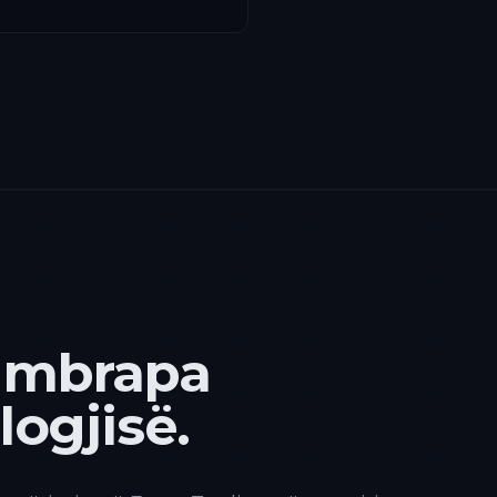
 mbrapa
ogjisë.