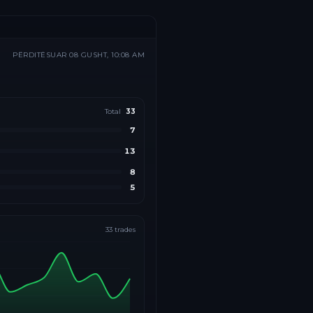
PËRDITËSUAR
08 GUSHT, 10:08 AM
Total
33
7
13
8
5
33
trades