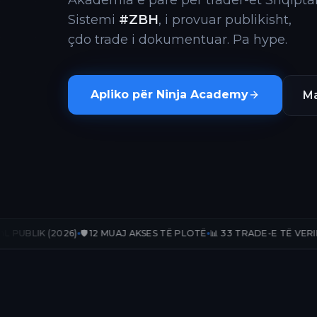
Akademia e parë për trader-ët Shqiptar
Sistemi
#ZBH
, i provuar publikisht,
çdo trade i dokumentuar. Pa hype.
Apliko për Ninja Academy
Ma
6)
🛡️ 12 MUAJ AKSES TË PLOTË
📊 33 TRADE-E TË VERIFIKUARA
📈 +2