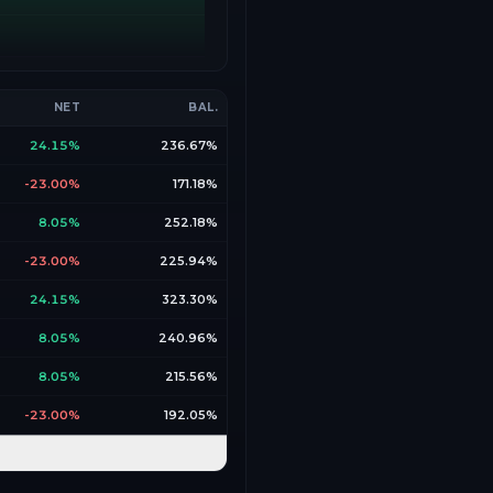
NET
BAL.
24.15%
236.67%
-23.00%
171.18%
8.05%
252.18%
-23.00%
225.94%
24.15%
323.30%
8.05%
240.96%
8.05%
215.56%
-23.00%
192.05%