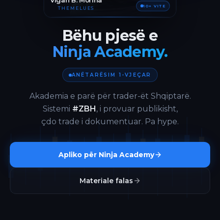
Vigan B. Morina
10+ VITE
THEMELUES
Bëhu pjesë e
Ninja Academy.
ANËTARËSIM 1-VJEÇAR
Akademia e parë për trader-ët Shqiptarë.
Sistemi
#ZBH
, i provuar publikisht,
çdo trade i dokumentuar. Pa hype.
Apliko për Ninja Academy
Materiale falas