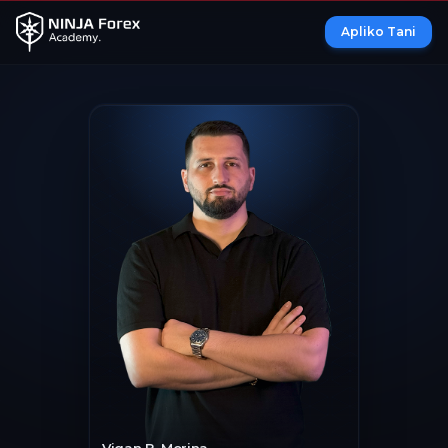
Apliko Tani