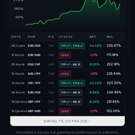
270%
180%
90%
DATA
PAIR
R:R
STATUS
NET
BAL.
06 Gusht
1.40
24.15%
236.67%
EUR/USD
TP1 ✅ - TP2 ✅
31 Korrik
1.40
-23%
171.18%
EUR/AUD
LOSS
30 Korrik
1.40
8.05%
252.18%
USD/CHF
TP1 ✅ - BE ⚖️
16 Korrik
1.40
-23%
225.94%
AUD/JPY
LOSS
14 Korrik
1.40
24.15%
323.30%
CHF/JPY
TP1 ✅ - TP2 ✅
06 Korrik
1.40
8.05%
240.96%
EUR/USD
TP1 ✅ - BE ⚖️
18 Qershor
1.40
8.05%
215.56%
GBP/JPY
TP1 ✅ - BE ⚖️
16 Qershor
1.40
-23%
192.05%
GBP/AUD
LOSS
SHFAQ TË GJITHA (
33
)
Rezultatet e kaluara nuk garantojnë performancë të ardhshme.