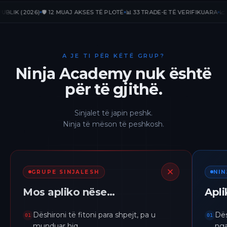
 (2026)
🛡️ 12 MUAJ AKSES TË PLOTË
📊 33 TRADE-E TË VERIFIKUARA
📈 +236.
A JE TI PËR KËTË GRUP?
Ninja Academy nuk është
për të gjithë.
Sinjalet të japin peshk.
Ninja të mëson të peshkosh.
GRUPE SINJALESH
NI
Mos apliko nëse…
Apl
Dëshironi të fitoni para shpejt, pa u
Dës
01
01
munduar hiq.
nga