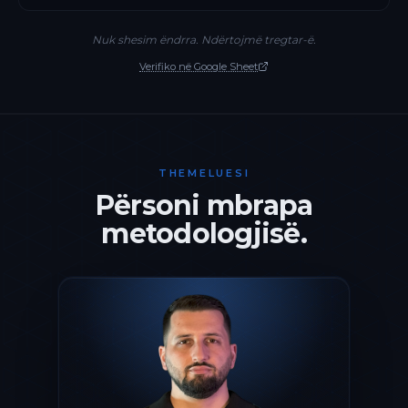
Nuk shesim ëndrra. Ndërtojmë tregtar-ë.
Verifiko në Google Sheet
THEMELUESI
Përsoni mbrapa
metodologjisë.