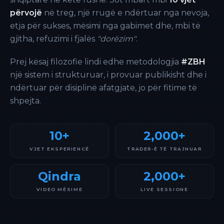
përvojë
në treg, një rrugë e ndërtuar nga nevoja,
etja për sukses, mësimi nga gabimet dhe, mbi të
gjitha, refuzimi i fjalës
"dorëzim"
.
Prej kësaj filozofie lindi edhe metodologjia
#ZBH
një sistem i strukturuar, i provuar publikisht dhe i
ndërtuar për disiplinë afatgjate, jo për fitime të
shpejta.
10+
2,000+
VJET EKSPERIENCË
TRADER-Ë TË TRAJNUAR
Qindra
2,000+
VIDEO MËSIME
LIVE SESSIONE