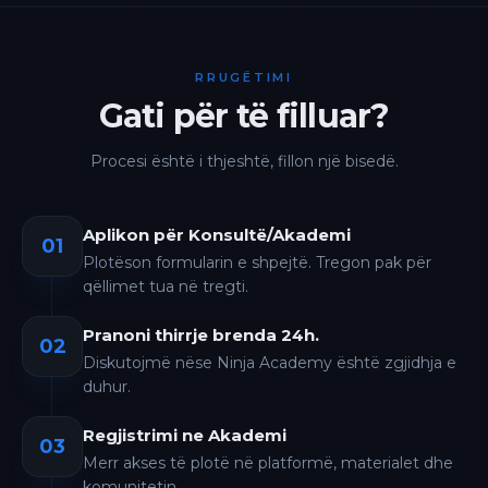
RRUGËTIMI
Gati për të filluar?
Procesi është i thjeshtë, fillon një bisedë.
Aplikon për Konsultë/Akademi
01
Plotëson formularin e shpejtë. Tregon pak për
qëllimet tua në tregti.
Pranoni thirrje brenda 24h.
02
Diskutojmë nëse Ninja Academy është zgjidhja e
duhur.
Regjistrimi ne Akademi
03
Merr akses të plotë në platformë, materialet dhe
komunitetin.