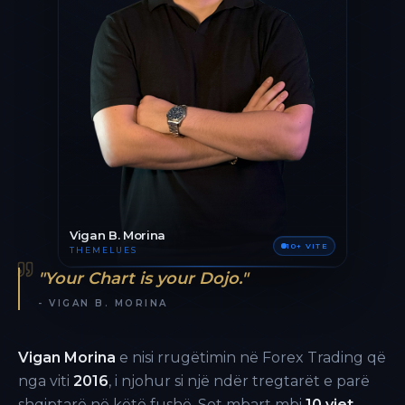
Vigan B. Morina
10+ VITE
THEMELUES
"Your Chart is your Dojo."
- VIGAN B. MORINA
Vigan Morina
e nisi rrugëtimin në Forex Trading që
nga viti
2016
, i njohur si një ndër tregtarët e parë
shqiptarë në këtë fushë. Sot mbart mbi
10 vjet