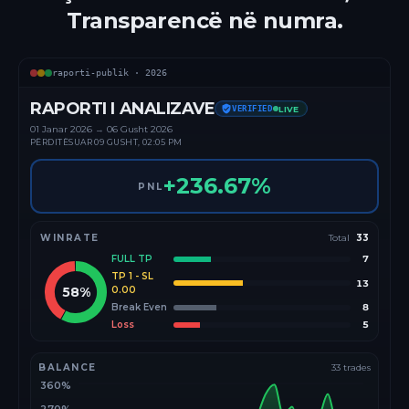
Transparencë në numra.
raporti-publik ·
2026
RAPORTI I ANALIZAVE
VERIFIED
LIVE
01 Janar
2026
→
06 Gusht 2026
PËRDITËSUAR
09 GUSHT, 02:05 PM
+
236.67
%
PNL
WINRATE
Total
33
FULL TP
7
TP 1 - SL
13
58
%
0.00
Break Even
8
Loss
5
BALANCE
33
trades
360%