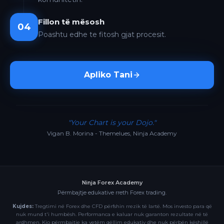
Fillon të mësosh
04
Poashtu edhe te fitosh gjat procesit.
Apliko Tani
"Your Chart is your Dojo."
Vigan B. Morina - Themelues, Ninja Academy
Ninja Forex Academy
Përmbajtje edukative rreth Forex trading.
Kujdes:
Tregtimi në Forex dhe CFD përfshin rrezik të lartë. Mos investo para që
nuk mund t'i humbësh. Performanca e kaluar nuk garanton rezultate në të
ardhmen. Kjo përmbajtje ka vetëm qëllim edukativ dhe nuk përbën këshillë