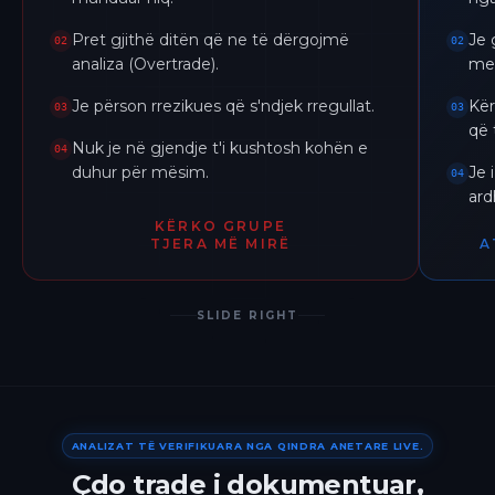
Pret gjithë ditën që ne të dërgojmë
Je 
02
02
analiza (Overtrade).
me 
Je përson rrezikues që s'ndjek rregullat.
Kër
03
03
që 
Nuk je në gjendje t'i kushtosh kohën e
04
duhur për mësim.
Je 
04
ar
KËRKO GRUPE
TJERA MË MIRË
A
SLIDE RIGHT
ANALIZAT TË VERIFIKUARA NGA QINDRA ANETARE LIVE.
Çdo trade i dokumentuar,