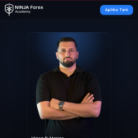
Apliko Tani