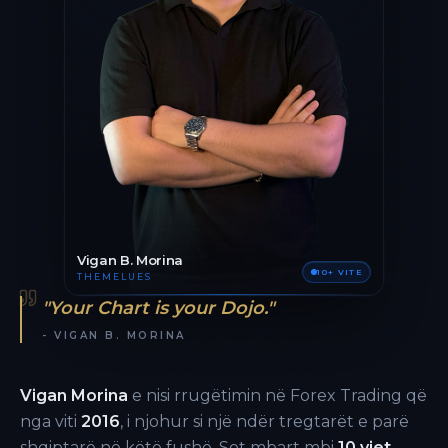
Vigan B. Morina
10+ VITE
THEMELUES
"Your Chart is your Dojo."
- VIGAN B. MORINA
Vigan Morina
e nisi rrugëtimin në Forex Trading që
nga viti
2016
, i njohur si një ndër tregtarët e parë
shqiptarë në këtë fushë. Sot mbart mbi
10 vjet