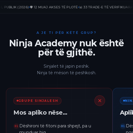
LIK (2026)
🛡️ 12 MUAJ AKSES TË PLOTË
📊 33 TRADE-E TË VERIFIKUARA
📈 +2
A JE TI PËR KËTË GRUP?
Ninja Academy nuk është
për të gjithë.
Sinjalet të japin peshk.
Ninja të mëson të peshkosh.
GRUPE SINJALESH
NI
Mos apliko nëse…
Apl
Dëshironi të fitoni para shpejt, pa u
Dës
01
01
munduar hiq.
nga