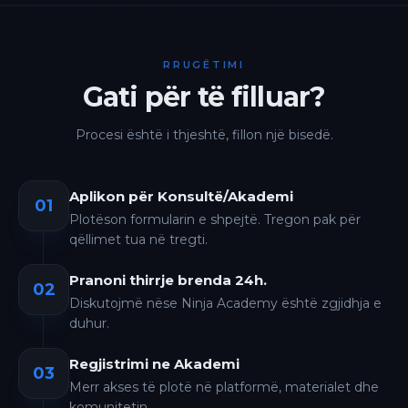
RRUGËTIMI
Gati për të filluar?
Procesi është i thjeshtë, fillon një bisedë.
Aplikon për Konsultë/Akademi
01
Plotëson formularin e shpejtë. Tregon pak për
qëllimet tua në tregti.
Pranoni thirrje brenda 24h.
02
Diskutojmë nëse Ninja Academy është zgjidhja e
duhur.
Regjistrimi ne Akademi
03
Merr akses të plotë në platformë, materialet dhe
komunitetin.