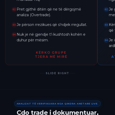
Pret gjithë ditën që ne të dërgojmë
Je 
02
02
analiza (Overtrade).
me 
Je përson rrezikues që s'ndjek rregullat.
Kër
03
03
që 
Nuk je në gjendje t'i kushtosh kohën e
04
duhur për mësim.
Je 
04
ar
KËRKO GRUPE
TJERA MË MIRË
A
SLIDE RIGHT
ANALIZAT TË VERIFIKUARA NGA QINDRA ANETARE LIVE.
Çdo trade i dokumentuar,