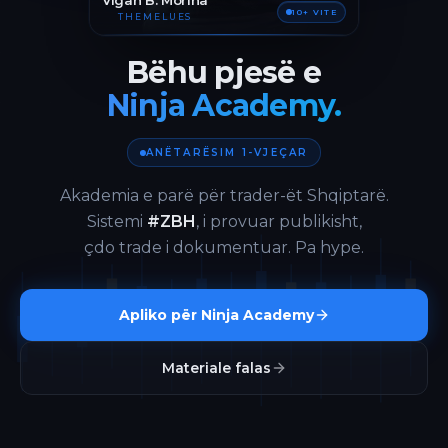
Vigan B. Morina
10+ VITE
THEMELUES
Bëhu pjesë e
Ninja Academy.
ANËTARËSIM 1-VJEÇAR
Akademia e parë për trader-ët Shqiptarë.
Sistemi
#ZBH
, i provuar publikisht,
çdo trade i dokumentuar. Pa hype.
Apliko për Ninja Academy
Materiale falas