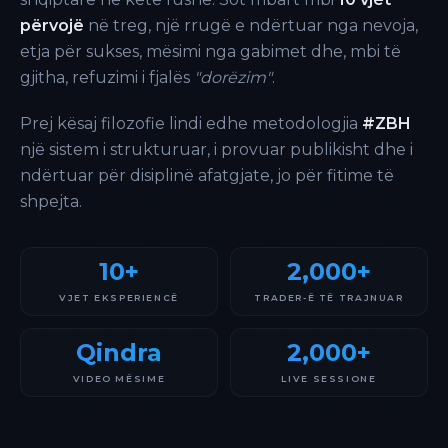
përvojë
në treg, një rrugë e ndërtuar nga nevoja,
etja për sukses, mësimi nga gabimet dhe, mbi të
gjitha, refuzimi i fjalës
"dorëzim"
.
Prej kësaj filozofie lindi edhe metodologjia
#ZBH
një sistem i strukturuar, i provuar publikisht dhe i
ndërtuar për disiplinë afatgjate, jo për fitime të
shpejta.
10+
2,000+
VJET EKSPERIENCË
TRADER-Ë TË TRAJNUAR
Qindra
2,000+
VIDEO MËSIME
LIVE SESSIONE