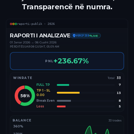
Transparencë në numra.
raporti-publik ·
2026
RAPORTI I ANALIZAVE
VERIFIED
LIVE
01 Janar
2026
→
06 Gusht 2026
PËRDITËSUAR
08 GUSHT, 05:09 AM
+
236.67
%
PNL
WINRATE
Total
33
FULL TP
7
TP 1 - SL
13
58
%
0.00
Break Even
8
Loss
5
BALANCE
33
trades
360%