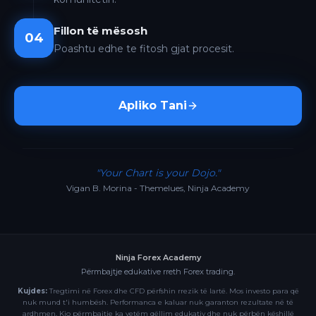
Fillon të mësosh
04
Poashtu edhe te fitosh gjat procesit.
Apliko Tani
"Your Chart is your Dojo."
Vigan B. Morina - Themelues, Ninja Academy
Ninja Forex Academy
Përmbajtje edukative rreth Forex trading.
Kujdes:
Tregtimi në Forex dhe CFD përfshin rrezik të lartë. Mos investo para që
nuk mund t'i humbësh. Performanca e kaluar nuk garanton rezultate në të
ardhmen. Kjo përmbajtje ka vetëm qëllim edukativ dhe nuk përbën këshillë