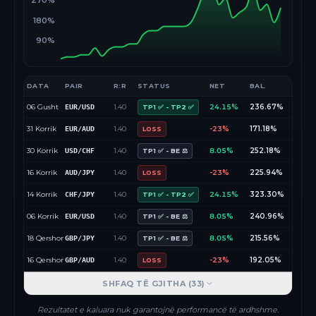
270%
180%
90%
DATA
PAIR
R:R
STATUS
NET
BAL.
06 Gusht
1.40
24.15%
236.67%
EUR/USD
TP1 ✅ - TP2 ✅
31 Korrik
1.40
-23%
171.18%
EUR/AUD
LOSS
30 Korrik
1.40
8.05%
252.18%
USD/CHF
TP1 ✅ - BE ⚖️
16 Korrik
1.40
-23%
225.94%
AUD/JPY
LOSS
14 Korrik
1.40
24.15%
323.30%
CHF/JPY
TP1 ✅ - TP2 ✅
06 Korrik
1.40
8.05%
240.96%
EUR/USD
TP1 ✅ - BE ⚖️
18 Qershor
1.40
8.05%
215.56%
GBP/JPY
TP1 ✅ - BE ⚖️
16 Qershor
1.40
-23%
192.05%
GBP/AUD
LOSS
SHFAQ TË GJITHA (
33
)
Rezultatet e kaluara nuk garantojnë performancë të ardhshme.