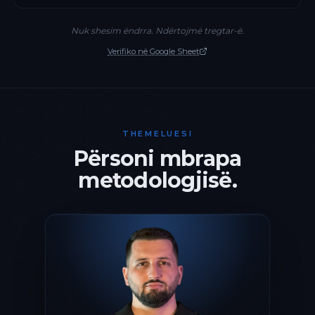
Nuk shesim ëndrra. Ndërtojmë tregtar-ë.
Verifiko në Google Sheet
THEMELUESI
Përsoni mbrapa
metodologjisë.