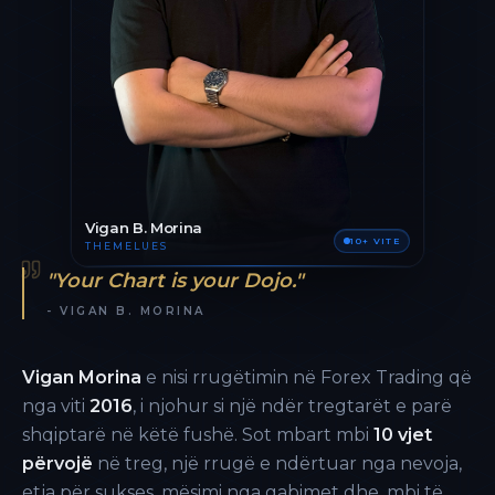
Vigan B. Morina
10+ VITE
THEMELUES
"Your Chart is your Dojo."
- VIGAN B. MORINA
Vigan Morina
e nisi rrugëtimin në Forex Trading që
nga viti
2016
, i njohur si një ndër tregtarët e parë
shqiptarë në këtë fushë. Sot mbart mbi
10 vjet
përvojë
në treg, një rrugë e ndërtuar nga nevoja,
etja për sukses, mësimi nga gabimet dhe, mbi të