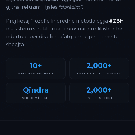
gjitha, refuzimi i fjalës
"dorëzim"
.
Prej kësaj filozofie lindi edhe metodologjia
#ZBH
një sistem i strukturuar, i provuar publikisht dhe i
ndërtuar për disiplinë afatgjate, jo për fitime të
shpejta.
10+
2,000+
VJET EKSPERIENCË
TRADER-Ë TË TRAJNUAR
Qindra
2,000+
VIDEO MËSIME
LIVE SESSIONE