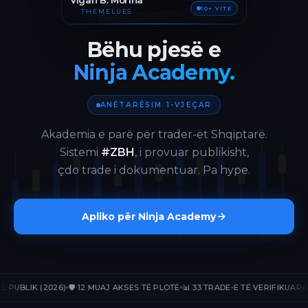
Vigan B. Morina
10+ VITE
THEMELUES
Bëhu pjesë e
Ninja Academy.
ANËTARËSIM 1-VJEÇAR
Akademia e parë për trader-ët Shqiptarë.
Sistemi
#ZBH
, i provuar publikisht,
çdo trade i dokumentuar. Pa hype.
Apliko për Ninja Academy
LIK (2026)
🛡️ 12 MUAJ AKSES TË PLOTË
📊 33 TRADE-E TË VERIFIKUARA
📈 +2