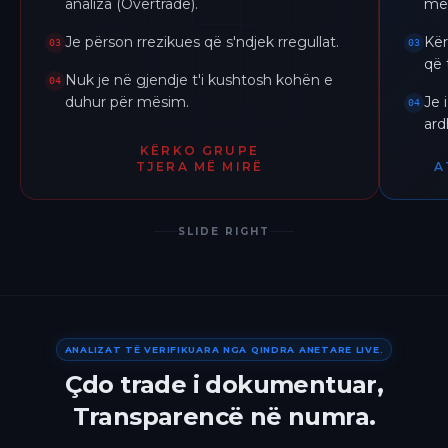
analiza (Overtrade).
me 
Je përson rrezikues që s'ndjek rregullat.
Kër
03
03
që 
Nuk je në gjendje t'i kushtosh kohën e
04
duhur për mësim.
Je 
04
ar
KËRKO GRUPE
TJERA MË MIRË
A
SLIDE RIGHT
ANALIZAT TË VERIFIKUARA NGA QINDRA ANETARE LIVE.
Çdo trade i dokumentuar,
Transparencë në numra.