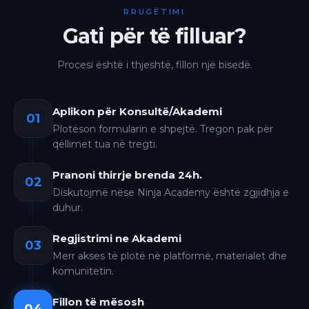
RRUGËTIMI
Gati për të filluar?
Procesi është i thjeshtë, fillon një bisedë.
Aplikon për Konsultë/Akademi
01
Plotëson formularin e shpejtë. Tregon pak për
qëllimet tua në tregti.
Pranoni thirrje brenda 24h.
02
Diskutojmë nëse Ninja Academy është zgjidhja e
duhur.
Regjistrimi ne Akademi
03
Merr akses të plotë në platformë, materialet dhe
komunitetin.
Fillon të mësosh