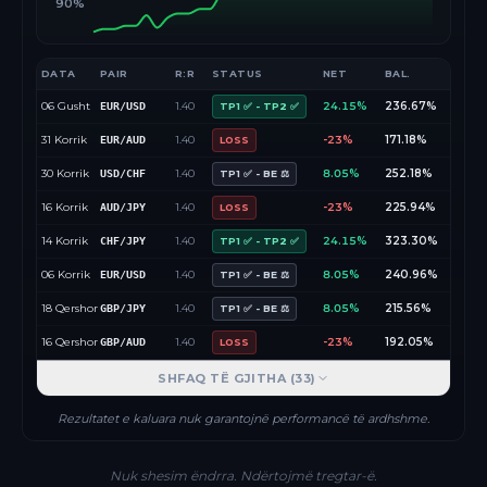
90%
DATA
PAIR
R:R
STATUS
NET
BAL.
06 Gusht
1.40
24.15%
236.67%
EUR/USD
TP1 ✅ - TP2 ✅
31 Korrik
1.40
-23%
171.18%
EUR/AUD
LOSS
30 Korrik
1.40
8.05%
252.18%
USD/CHF
TP1 ✅ - BE ⚖️
16 Korrik
1.40
-23%
225.94%
AUD/JPY
LOSS
14 Korrik
1.40
24.15%
323.30%
CHF/JPY
TP1 ✅ - TP2 ✅
06 Korrik
1.40
8.05%
240.96%
EUR/USD
TP1 ✅ - BE ⚖️
18 Qershor
1.40
8.05%
215.56%
GBP/JPY
TP1 ✅ - BE ⚖️
16 Qershor
1.40
-23%
192.05%
GBP/AUD
LOSS
SHFAQ TË GJITHA (
33
)
Rezultatet e kaluara nuk garantojnë performancë të ardhshme.
Nuk shesim ëndrra. Ndërtojmë tregtar-ë.