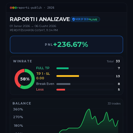
raporti-publik ·
2026
RAPORTI I ANALIZAVE
VERIFIED
LIVE
01 Janar
2026
→
06 Gusht 2026
PËRDITËSUAR
06 GUSHT, 11:34 PM
+
236.67
%
PNL
WINRATE
Total
33
FULL TP
7
TP 1 - SL
13
58
%
0.00
Break Even
8
Loss
5
BALANCE
33
trades
360%
270%
180%