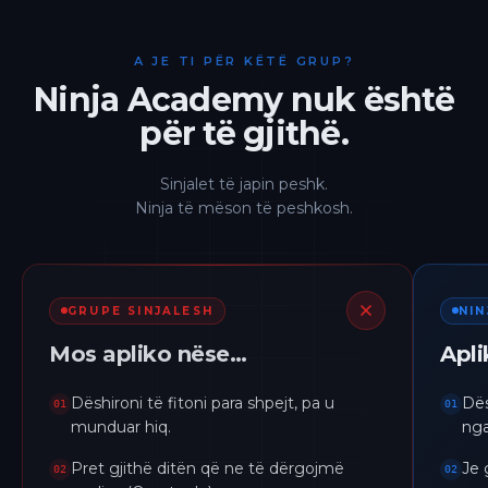
A JE TI PËR KËTË GRUP?
Ninja Academy nuk është
për të gjithë.
Sinjalet të japin peshk.
Ninja të mëson të peshkosh.
GRUPE SINJALESH
NI
Mos apliko nëse…
Apl
Dëshironi të fitoni para shpejt, pa u
Dës
01
01
munduar hiq.
nga
Pret gjithë ditën që ne të dërgojmë
Je 
02
02