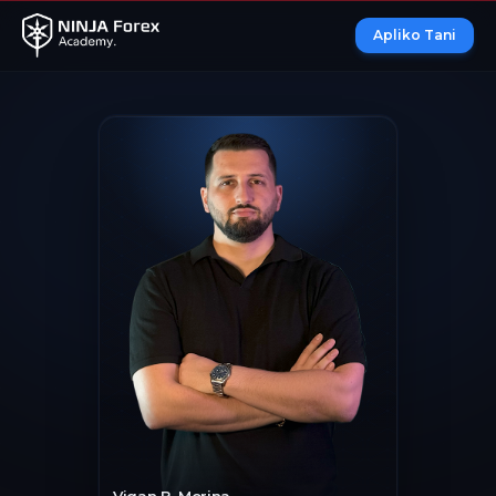
Apliko Tani