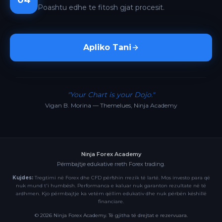
04
Poashtu edhe te fitosh gjat procesit.
Apliko Tani
"Your Chart is your Dojo."
Vigan B. Morina — Themelues, Ninja Academy
Ninja Forex Academy
Përmbajtje edukative rreth Forex trading.
Kujdes:
Tregtimi në Forex dhe CFD përfshin rrezik të lartë. Mos investo para që
nuk mund t'i humbësh. Performanca e kaluar nuk garanton rezultate në të
ardhmen. Kjo përmbajtje ka vetëm qëllim edukativ dhe nuk përbën këshillë
financiare.
©
2026
Ninja Forex Academy. Të gjitha të drejtat e rezervuara.