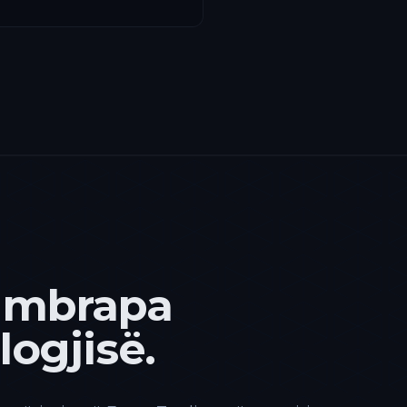
 mbrapa
ogjisë.