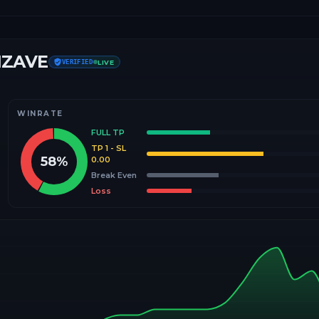
IZAVE
VERIFIED
LIVE
WINRATE
FULL TP
TP 1 - SL
58
%
0.00
Break Even
Loss