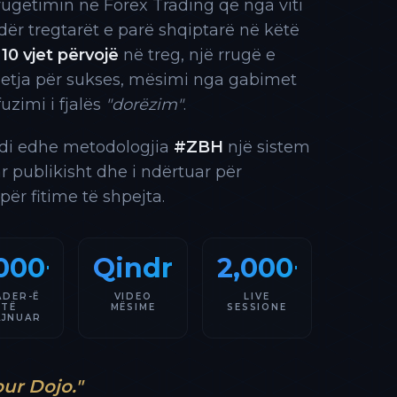
rrugëtimin në Forex Trading që nga viti
 ndër tregtarët e parë shqiptarë në këtë
10 vjet përvojë
në treg, një rrugë e
 etja për sukses, mësimi nga gabimet
fuzimi i fjalës
"dorëzim"
.
indi edhe metodologjia
#ZBH
një sistem
ar publikisht dhe i ndërtuar për
 për fitime të shpejta.
000+
Qindra
2,000+
ADER-Ë
VIDEO
LIVE
TË
MËSIME
SESSIONE
AJNUAR
our Dojo."