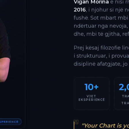
Vigan Morina
e nisi 
2016
, i njohur si një
fushë. Sot mbart mbi
ndërtuar nga nevoja,
dhe, mbi të gjitha, re
Prej kësaj filozofie l
i strukturuar, i provu
disiplinë afatgjate, jo
10+
2,
VJET
TR
EKSPERIENCË
TR
KSPERIENCË
"Your Chart is y