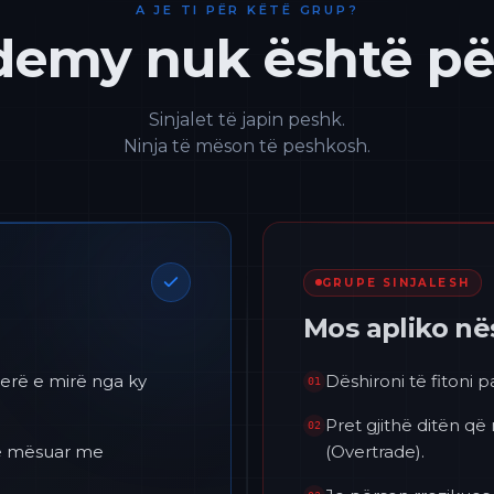
A JE TI PËR KËTË GRUP?
emy nuk është për
Sinjalet të japin peshk.
Ninja të mëson të peshkosh.
GRUPE SINJALESH
Mos apliko n
erë e mirë nga ky
Dëshironi të fitoni 
01
Pret gjithë ditën që
02
 të mësuar me
(Overtrade).