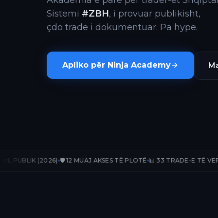
Akademia e parë për trader-ët Shqiptar
Sistemi
#ZBH
, i provuar publikisht,
çdo trade i dokumentuar. Pa hype.
Apliko për Ninja Academy
Ma
26)
🛡️ 12 MUAJ AKSES TË PLOTË
📊 33 TRADE-E TË VERIFIKUARA
📈 +