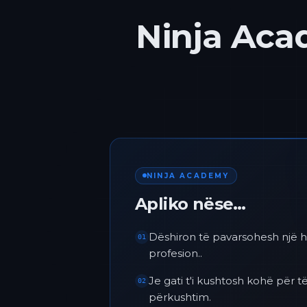
Ninja Acad
NINJA ACADEMY
Apliko nëse…
Dëshiron të pavarsohesh një h
01
profesion..
Je gati t'i kushtosh kohë për
02
përkushtim.