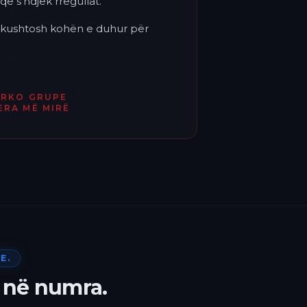
që s'ndjek rregullat.
'i kushtosh kohën e duhur për
ËRKO GRUPE
ERA MË MIRË
E.
 në numra.