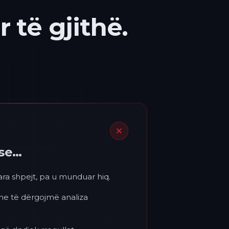
 të gjithë.
ëse…
para shpejt, pa u munduar hiq.
 ne të dërgojmë analiza