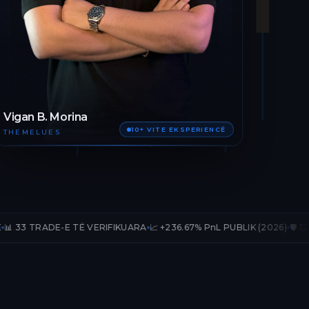
Vigan B. Morina
10+ VITE EKSPERIENCË
THEMELUES
E TË VERIFIKUARA
📈 +236.67% PnL PUBLIK (2026)
🛡️ 12 MUAJ AKSES 