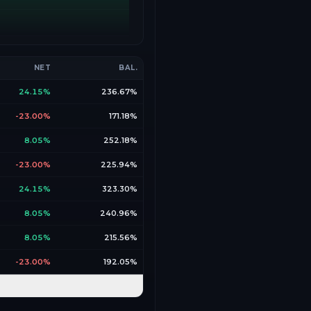
NET
BAL.
24.15%
236.67%
-23.00%
171.18%
8.05%
252.18%
-23.00%
225.94%
24.15%
323.30%
8.05%
240.96%
8.05%
215.56%
-23.00%
192.05%