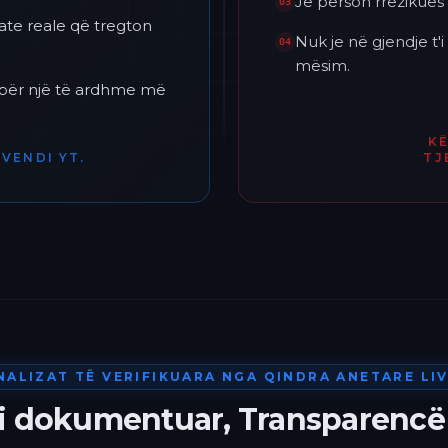
Je përson rrezikues 
03
ate reale që tregton
Nuk je në gjendje t
04
mësim.
h për një të ardhme më
K
VENDI YT.
TJ
NALIZAT TË VERIFIKUARA NGA QINDRA ANETARE LIV
 i dokumentuar, Transparencë