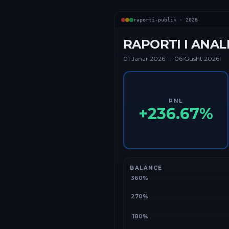
raporti-publik ·
2026
RAPORTI I ANAL
01 Janar
2026
→
06 Gusht 2026
PNL
+
236.67
%
BALANCE
360%
270%
180%