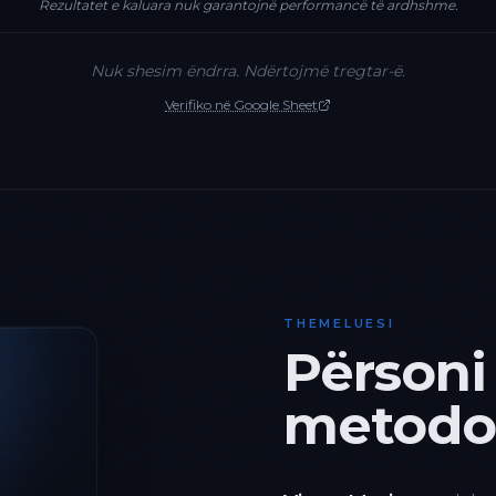
Rezultatet e kaluara nuk garantojnë performancë të ardhshme.
Nuk shesim ëndrra. Ndërtojmë tregtar-ë.
Verifiko në Google Sheet
THEMELUESI
Përsoni
metodol