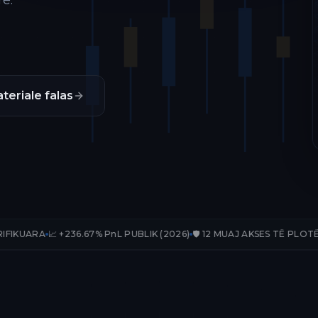
ë.
teriale falas
236.67% PnL PUBLIK (2026)
🛡️ 12 MUAJ AKSES TË PLOTË
📊 33 TRADE-