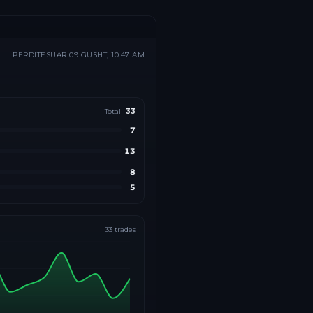
PËRDITËSUAR
09 GUSHT, 10:47 AM
Total
33
7
13
8
5
33
trades