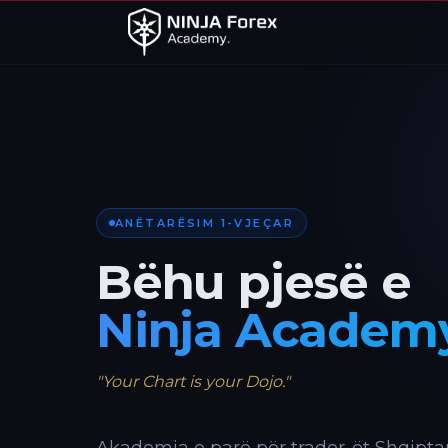
ANËTARËSIM 1-VJEÇAR
Bëhu pjesë e
Ninja Academ
"Your Chart is your Dojo."