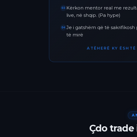
Kërkon mentor real me rezult
03
live, në shqip. (Pa hype)
Je i gatshëm që të sakrifikos
04
të mirë
ATËHERË KY ËSHTË 
A
Çdo trade