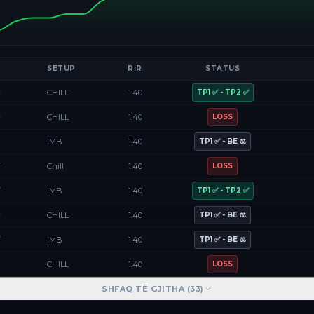
SETUP
R:R
STATUS
D
CHILL
1.40
TP1 ✅ - TP2 ✅
D
CHILL
1.40
LOSS
F
IMB
1.40
TP1 ✅ - BE ⚖️
Y
Chill
1.40
LOSS
Y
IMB
1.40
TP1 ✅ - TP2 ✅
D
CHILL
1.40
TP1 ✅ - BE ⚖️
Y
IMB
1.40
TP1 ✅ - BE ⚖️
D
CHILL
1.40
LOSS
SHFAQ TË GJITHA (
33
)