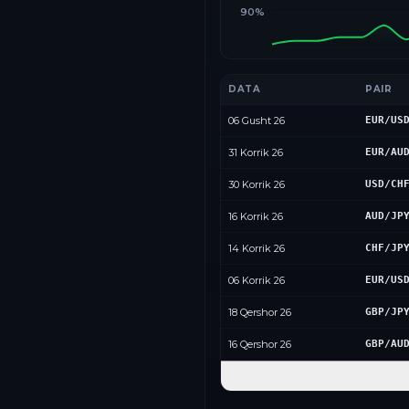
90%
DATA
PAIR
06 Gusht 26
EUR/US
31 Korrik 26
EUR/AU
30 Korrik 26
USD/CH
16 Korrik 26
AUD/JP
14 Korrik 26
CHF/JP
06 Korrik 26
EUR/US
18 Qershor 26
GBP/JP
16 Qershor 26
GBP/AU