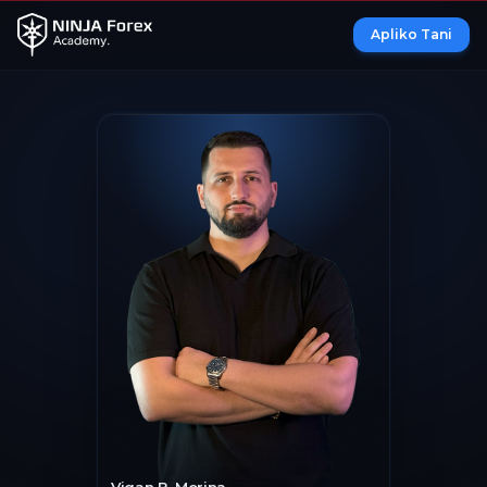
Apliko Tani