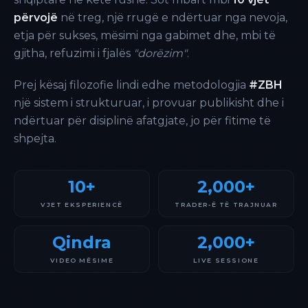
përvojë
në treg, një rrugë e ndërtuar nga nevoja,
etja për sukses, mësimi nga gabimet dhe, mbi të
gjitha, refuzimi i fjalës
"dorëzim"
.
Prej kësaj filozofie lindi edhe metodologjia
#ZBH
një sistem i strukturuar, i provuar publikisht dhe i
ndërtuar për disiplinë afatgjate, jo për fitime të
shpejta.
10+
2,000+
VJET EKSPERIENCË
TRADER-Ë TË TRAJNUAR
Qindra
2,000+
VIDEO MËSIME
LIVE SESSIONE