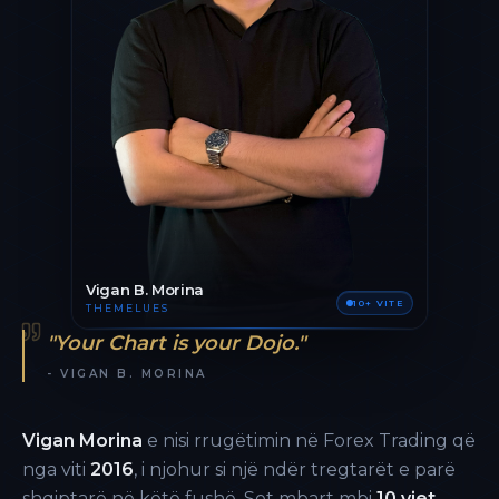
Vigan B. Morina
10+ VITE
THEMELUES
"Your Chart is your Dojo."
- VIGAN B. MORINA
Vigan Morina
e nisi rrugëtimin në Forex Trading që
nga viti
2016
, i njohur si një ndër tregtarët e parë
shqiptarë në këtë fushë. Sot mbart mbi
10 vjet