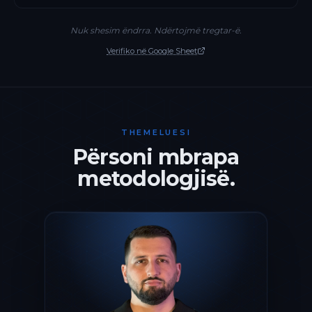
Nuk shesim ëndrra. Ndërtojmë tregtar-ë.
Verifiko në Google Sheet
THEMELUESI
Përsoni mbrapa
metodologjisë.