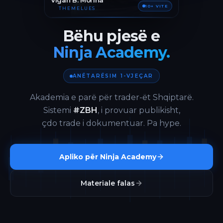
Vigan B. Morina
10+ VITE
THEMELUES
Bëhu pjesë e
Ninja Academy.
ANËTARËSIM 1-VJEÇAR
Akademia e parë për trader-ët Shqiptarë.
Sistemi
#ZBH
, i provuar publikisht,
çdo trade i dokumentuar. Pa hype.
Apliko për Ninja Academy
Materiale falas