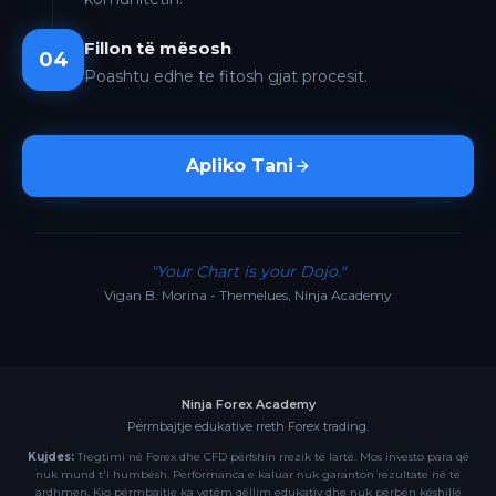
Fillon të mësosh
04
Poashtu edhe te fitosh gjat procesit.
Apliko Tani
"Your Chart is your Dojo."
Vigan B. Morina - Themelues, Ninja Academy
Ninja Forex Academy
Përmbajtje edukative rreth Forex trading.
Kujdes:
Tregtimi në Forex dhe CFD përfshin rrezik të lartë. Mos investo para që
nuk mund t'i humbësh. Performanca e kaluar nuk garanton rezultate në të
ardhmen. Kjo përmbajtje ka vetëm qëllim edukativ dhe nuk përbën këshillë