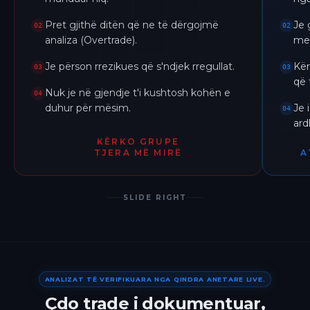
Pret gjithë ditën që ne të dërgojmë
Je 
02
02
analiza (Overtrade).
me 
Je përson rrezikues që s'ndjek rregullat.
Kër
03
03
që 
Nuk je në gjendje t'i kushtosh kohën e
04
duhur për mësim.
Je 
04
ar
KËRKO GRUPE
TJERA MË MIRË
A
SLIDE RIGHT
ANALIZAT TË VERIFIKUARA NGA QINDRA ANETARE LIVE.
Çdo trade i dokumentuar,