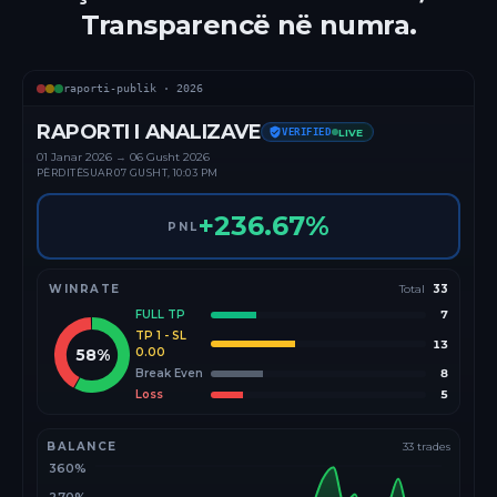
Transparencë në numra.
raporti-publik ·
2026
RAPORTI I ANALIZAVE
VERIFIED
LIVE
01 Janar
2026
→
06 Gusht 2026
PËRDITËSUAR
07 GUSHT, 10:03 PM
+
236.67
%
PNL
WINRATE
Total
33
FULL TP
7
TP 1 - SL
13
58
%
0.00
Break Even
8
Loss
5
BALANCE
33
trades
360%