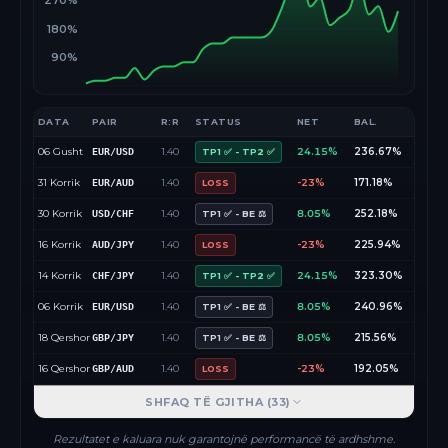
270%
180%
90%
DATA
PAIR
R:R
STATUS
NET
BAL.
06 Gusht
1.40
24.15%
236.67%
EUR/USD
TP1 ✅ - TP2 ✅
31 Korrik
1.40
-23%
171.18%
EUR/AUD
LOSS
30 Korrik
1.40
8.05%
252.18%
USD/CHF
TP1 ✅ - BE ⚖️
16 Korrik
1.40
-23%
225.94%
AUD/JPY
LOSS
14 Korrik
1.40
24.15%
323.30%
CHF/JPY
TP1 ✅ - TP2 ✅
06 Korrik
1.40
8.05%
240.96%
EUR/USD
TP1 ✅ - BE ⚖️
18 Qershor
1.40
8.05%
215.56%
GBP/JPY
TP1 ✅ - BE ⚖️
16 Qershor
1.40
-23%
192.05%
GBP/AUD
LOSS
SHFAQ TË GJITHA (
33
)
Rezultatet e kaluara nuk garantojnë performancë të ardhshme.