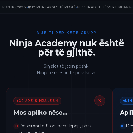
IK (2026)
🛡️ 12 MUAJ AKSES TË PLOTË
📊 33 TRADE-E TË VERIFIKUARA
📈 +23
A JE TI PËR KËTË GRUP?
Ninja Academy nuk është
për të gjithë.
Sinjalet të japin peshk.
Ninja të mëson të peshkosh.
GRUPE SINJALESH
NI
Mos apliko nëse…
Apl
Dëshironi të fitoni para shpejt, pa u
Dës
01
01
munduar hiq.
nga