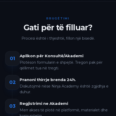
RRUGËTIMI
Gati për të filluar?
Procesi është i thjeshtë, fillon një bisedë.
Aplikon për Konsultë/Akademi
01
Plotëson formularin e shpejtë. Tregon pak për
qëllimet tua në tregti.
Pranoni thirrje brenda 24h.
02
Diskutojmë nëse Ninja Academy është zgjidhja e
duhur.
Regjistrimi ne Akademi
03
Merr akses të plotë në platformë, materialet dhe
komunitetin.