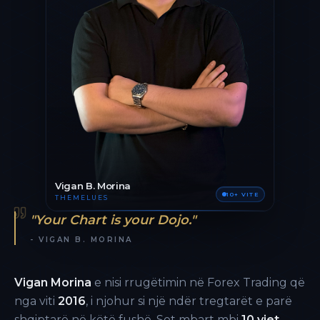
Vigan B. Morina
10+ VITE
THEMELUES
"Your Chart is your Dojo."
- VIGAN B. MORINA
Vigan Morina
e nisi rrugëtimin në Forex Trading që
nga viti
2016
, i njohur si një ndër tregtarët e parë
shqiptarë në këtë fushë. Sot mbart mbi
10 vjet