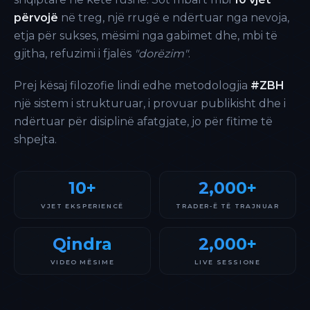
përvojë
në treg, një rrugë e ndërtuar nga nevoja,
etja për sukses, mësimi nga gabimet dhe, mbi të
gjitha, refuzimi i fjalës
"dorëzim"
.
Prej kësaj filozofie lindi edhe metodologjia
#ZBH
një sistem i strukturuar, i provuar publikisht dhe i
ndërtuar për disiplinë afatgjate, jo për fitime të
shpejta.
10+
2,000+
VJET EKSPERIENCË
TRADER-Ë TË TRAJNUAR
Qindra
2,000+
VIDEO MËSIME
LIVE SESSIONE