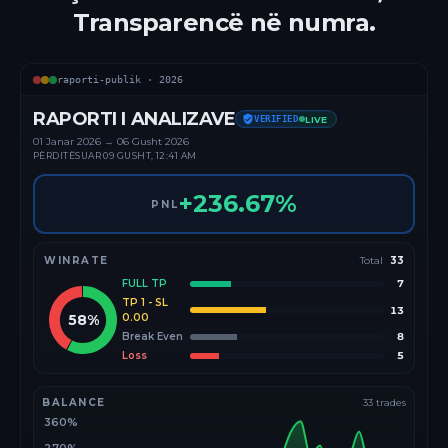
Transparencë në numra.
raporti-publik ·
2026
RAPORTI I ANALIZAVE
VERIFIED
LIVE
01 Janar
2026
→
06 Gusht 2026
PËRDITËSUAR
09 GUSHT, 12:41 AM
+
236.67
%
PNL
WINRATE
Total
33
FULL TP
7
TP 1 - SL
13
58
%
0.00
Break Even
8
Loss
5
BALANCE
33
trades
360%