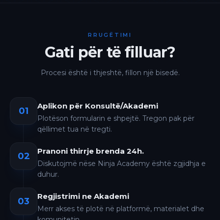
RRUGËTIMI
Gati për të filluar?
Procesi është i thjeshtë, fillon një bisedë.
Aplikon për Konsultë/Akademi
01
Plotëson formularin e shpejtë. Tregon pak për
qëllimet tua në tregti.
Pranoni thirrje brenda 24h.
02
Diskutojmë nëse Ninja Academy është zgjidhja e
duhur.
Regjistrimi ne Akademi
03
Merr akses të plotë në platformë, materialet dhe
komunitetin.