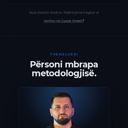
Nuk shesim ëndrra. Ndërtojmë tregtar-ë.
Verifiko në Google Sheet
THEMELUESI
Përsoni mbrapa
metodologjisë.