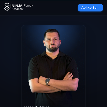
Apliko Tani