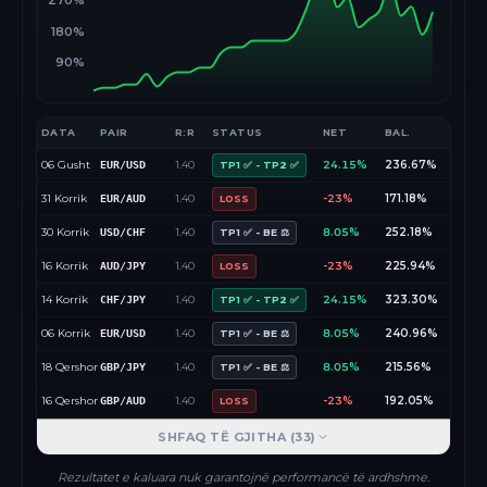
270%
180%
90%
DATA
PAIR
R:R
STATUS
NET
BAL.
06 Gusht
1.40
24.15%
236.67%
EUR/USD
TP1 ✅ - TP2 ✅
31 Korrik
1.40
-23%
171.18%
EUR/AUD
LOSS
30 Korrik
1.40
8.05%
252.18%
USD/CHF
TP1 ✅ - BE ⚖️
16 Korrik
1.40
-23%
225.94%
AUD/JPY
LOSS
14 Korrik
1.40
24.15%
323.30%
CHF/JPY
TP1 ✅ - TP2 ✅
06 Korrik
1.40
8.05%
240.96%
EUR/USD
TP1 ✅ - BE ⚖️
18 Qershor
1.40
8.05%
215.56%
GBP/JPY
TP1 ✅ - BE ⚖️
16 Qershor
1.40
-23%
192.05%
GBP/AUD
LOSS
SHFAQ TË GJITHA (
33
)
Rezultatet e kaluara nuk garantojnë performancë të ardhshme.