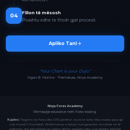
Fillon të mësosh
04
Poashtu edhe te fitosh gjat procesit.
Apliko Tani
"Your Chart is your Dojo."
Vigan B. Morina - Themelues, Ninja Academy
Ninja Forex Academy
Përmbajtje edukative rreth Forex trading.
Kujdes:
Tregtimi në Forex dhe CFD përfshin rrezik të lartë. Mos investo para që
nuk mund t'i humbësh. Performanca e kaluar nuk garanton rezultate në të
ardhmen. Kjo përmbajtje ka vetëm qëllim edukativ dhe nuk përbën këshillë