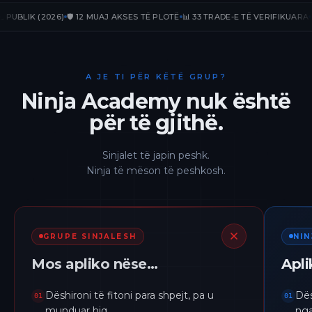
IK (2026)
🛡️ 12 MUAJ AKSES TË PLOTË
📊 33 TRADE-E TË VERIFIKUARA
📈 +23
A JE TI PËR KËTË GRUP?
Ninja Academy nuk është
për të gjithë.
Sinjalet të japin peshk.
Ninja të mëson të peshkosh.
GRUPE SINJALESH
NI
Mos apliko nëse…
Apl
Dëshironi të fitoni para shpejt, pa u
Dës
01
01
munduar hiq.
nga