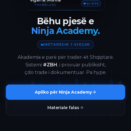
Vigan B. Morina
10+ VITE
THEMELUES
Bëhu pjesë e
Ninja Academy.
ANËTARËSIM 1-VJEÇAR
Akademia e parë për trader-ët Shqiptarë.
Sistemi
#ZBH
, i provuar publikisht,
çdo trade i dokumentuar. Pa hype.
Apliko për Ninja Academy
Materiale falas