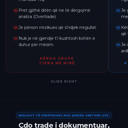
Pret gjithë ditën që ne të dërgojmë
Je 
02
02
analiza (Overtrade).
me 
Je përson rrezikues që s'ndjek rregullat.
Kër
03
03
që 
Nuk je në gjendje t'i kushtosh kohën e
04
duhur për mësim.
Je 
04
ar
KËRKO GRUPE
TJERA MË MIRË
A
SLIDE RIGHT
ANALIZAT TË VERIFIKUARA NGA QINDRA ANETARE LIVE.
Çdo trade i dokumentuar,