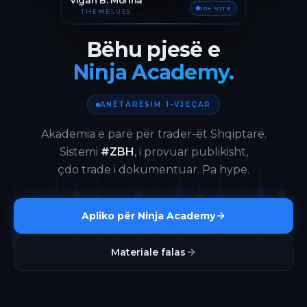
Vigan B. Morina
10+ VITE
THEMELUES
Bëhu pjesë e
Ninja Academy.
ANËTARËSIM 1-VJEÇAR
Akademia e parë për trader-ët Shqiptarë.
Sistemi
#ZBH
, i provuar publikisht,
çdo trade i dokumentuar. Pa hype.
Apliko për Ninja Academy
Materiale falas