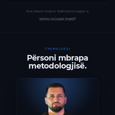
Nuk shesim ëndrra. Ndërtojmë tregtar-ë.
Verifiko në Google Sheet
THEMELUESI
Përsoni mbrapa
metodologjisë.