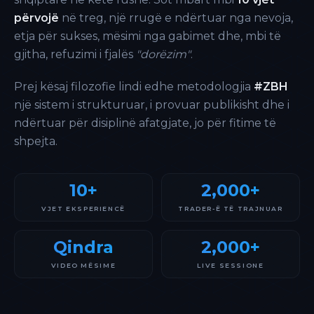
përvojë
në treg, një rrugë e ndërtuar nga nevoja,
etja për sukses, mësimi nga gabimet dhe, mbi të
gjitha, refuzimi i fjalës
"dorëzim"
.
Prej kësaj filozofie lindi edhe metodologjia
#ZBH
një sistem i strukturuar, i provuar publikisht dhe i
ndërtuar për disiplinë afatgjate, jo për fitime të
shpejta.
10+
2,000+
VJET EKSPERIENCË
TRADER-Ë TË TRAJNUAR
Qindra
2,000+
VIDEO MËSIME
LIVE SESSIONE