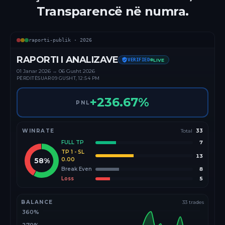
Transparencë në numra.
raporti-publik ·
2026
RAPORTI I ANALIZAVE
VERIFIED
LIVE
01 Janar
2026
→
06 Gusht 2026
PËRDITËSUAR
09 GUSHT, 12:54 PM
+
236.67
%
PNL
WINRATE
Total
33
FULL TP
7
TP 1 - SL
13
58
%
0.00
Break Even
8
Loss
5
BALANCE
33
trades
360%