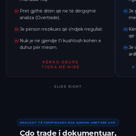
Pret gjithë ditën që ne të dërgojmë
Je 
02
02
analiza (Overtrade).
me 
Je përson rrezikues që s'ndjek rregullat.
Kër
03
03
që 
Nuk je në gjendje t'i kushtosh kohën e
04
duhur për mësim.
Je 
04
ar
KËRKO GRUPE
TJERA MË MIRË
A
SLIDE RIGHT
ANALIZAT TË VERIFIKUARA NGA QINDRA ANETARE LIVE.
Çdo trade i dokumentuar,