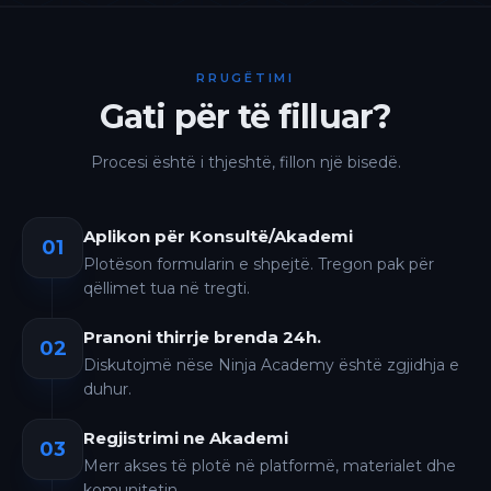
RRUGËTIMI
Gati për të filluar?
Procesi është i thjeshtë, fillon një bisedë.
Aplikon për Konsultë/Akademi
01
Plotëson formularin e shpejtë. Tregon pak për
qëllimet tua në tregti.
Pranoni thirrje brenda 24h.
02
Diskutojmë nëse Ninja Academy është zgjidhja e
duhur.
Regjistrimi ne Akademi
03
Merr akses të plotë në platformë, materialet dhe
komunitetin.