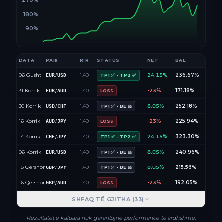
270%
180%
90%
DATA
PAIR
R:R
STATUS
NET
BAL.
06 Gusht
1.40
24.15%
236.67%
EUR/USD
TP1 ✅ - TP2 ✅
31 Korrik
1.40
-23%
171.18%
EUR/AUD
LOSS
30 Korrik
1.40
8.05%
252.18%
USD/CHF
TP1 ✅ - BE ⚖️
16 Korrik
1.40
-23%
225.94%
AUD/JPY
LOSS
14 Korrik
1.40
24.15%
323.30%
CHF/JPY
TP1 ✅ - TP2 ✅
06 Korrik
1.40
8.05%
240.96%
EUR/USD
TP1 ✅ - BE ⚖️
18 Qershor
1.40
8.05%
215.56%
GBP/JPY
TP1 ✅ - BE ⚖️
16 Qershor
1.40
-23%
192.05%
GBP/AUD
LOSS
SHFAQ TË GJITHA (
33
)
Rezultatet e kaluara nuk garantojnë performancë të ardhshme.