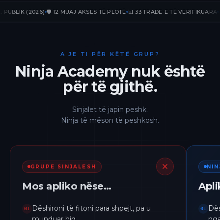
LIK (2026)
🛡️ 12 MUAJ AKSES TË PLOTË
📊 33 TRADE-E TË VERIFIKUARA
📈 +2
A JE TI PËR KËTË GRUP?
Ninja Academy nuk është
për të gjithë.
Sinjalet të japin peshk.
Ninja të mëson të peshkosh.
GRUPE SINJALESH
NI
Mos apliko nëse…
Apl
Dëshironi të fitoni para shpejt, pa u
Dës
01
01
munduar hiq.
nga