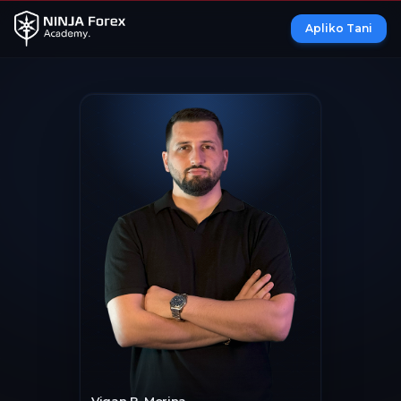
Apliko Tani