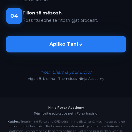
Fillon të mësosh
04
Poashtu edhe te fitosh gjat procesit.
Apliko Tani
"Your Chart is your Dojo."
Vigan B. Morina - Themelues, Ninja Academy
Ninja Forex Academy
Përmbajtje edukative rreth Forex trading.
Kujdes:
Tregtimi në Forex dhe CFD përfshin rrezik të lartë. Mos investo para që
nuk mund t'i humbësh. Performanca e kaluar nuk garanton rezultate në të
ardhmen. Kjo përmbajtje ka vetëm qëllim edukativ dhe nuk përbën këshillë