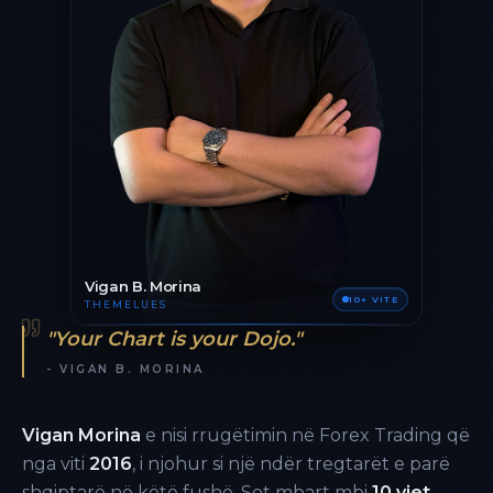
Vigan B. Morina
10+ VITE
THEMELUES
"Your Chart is your Dojo."
- VIGAN B. MORINA
Vigan Morina
e nisi rrugëtimin në Forex Trading që
nga viti
2016
, i njohur si një ndër tregtarët e parë
shqiptarë në këtë fushë. Sot mbart mbi
10 vjet