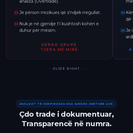
analiza (Overtrade).
me 
Je përson rrezikues që s'ndjek rregullat.
Kër
03
03
që 
Nuk je në gjendje t'i kushtosh kohën e
04
duhur për mësim.
Je 
04
ar
KËRKO GRUPE
TJERA MË MIRË
A
SLIDE RIGHT
ANALIZAT TË VERIFIKUARA NGA QINDRA ANETARE LIVE.
Çdo trade i dokumentuar,
Transparencë në numra.