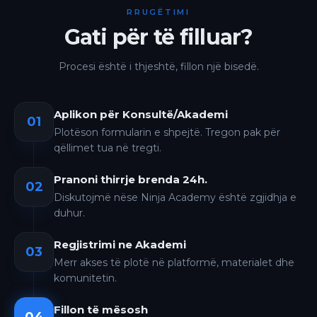
RRUGËTIMI
Gati për të filluar?
Procesi është i thjeshtë, fillon një bisedë.
Aplikon për Konsultë/Akademi
01
Plotëson formularin e shpejtë. Tregon pak për
qëllimet tua në tregti.
Pranoni thirrje brenda 24h.
02
Diskutojmë nëse Ninja Academy është zgjidhja e
duhur.
Regjistrimi ne Akademi
03
Merr akses të plotë në platformë, materialet dhe
komunitetin.
Fillon të mësosh