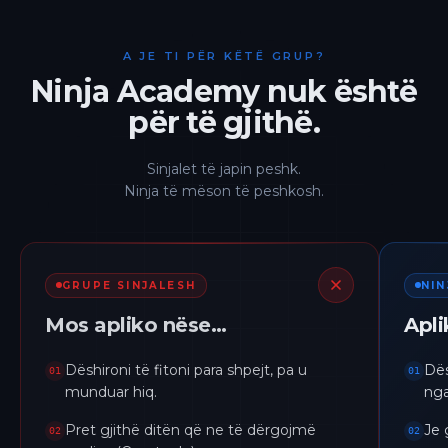
A JE TI PËR KËTË GRUP?
Ninja Academy nuk është
për të gjithë.
Sinjalet të japin peshk.
Ninja të mëson të peshkosh.
GRUPE SINJALESH
NI
Mos apliko nëse…
Apl
Dëshironi të fitoni para shpejt, pa u
Dës
01
01
munduar hiq.
nga
Pret gjithë ditën që ne të dërgojmë
Je 
02
02