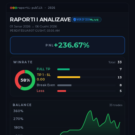
raporti-publik ·
2026
RAPORTI I ANALIZAVE
VERIFIED
LIVE
01 Janar
2026
→
06 Gusht 2026
PËRDITËSUAR
07 GUSHT, 03:05 AM
+
236.67
%
PNL
WINRATE
Total
33
FULL TP
7
TP 1 - SL
13
58
%
0.00
Break Even
8
Loss
5
BALANCE
33
trades
360%
270%
180%