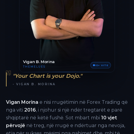
Vigan B. Morina
10+ VITE
THEMELUES
"Your Chart is your Dojo."
- VIGAN B. MORINA
Vigan Morina
e nisi rrugëtimin në Forex Trading që
nga viti
2016
, i njohur si një ndër tregtarët e parë
shqiptarë në këtë fushë. Sot mbart mbi
10 vjet
përvojë
në treg, një rrugë e ndërtuar nga nevoja,
etja për sukses, mësimi nga gabimet dhe, mbi të