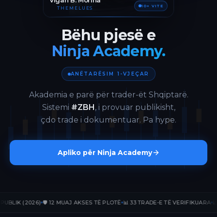
Vigan B. Morina
10+ VITE
THEMELUES
Bëhu pjesë e
Ninja Academy.
ANËTARËSIM 1-VJEÇAR
Akademia e parë për trader-ët Shqiptarë.
Sistemi
#ZBH
, i provuar publikisht,
çdo trade i dokumentuar. Pa hype.
Apliko për Ninja Academy
K (2026)
🛡️ 12 MUAJ AKSES TË PLOTË
📊 33 TRADE-E TË VERIFIKUARA
📈 +236