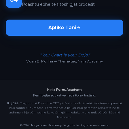
04
Poashtu edhe te fitosh gjat procesit.
Apliko Tani
"Your Chart is your Dojo."
Vigan B. Morina — Themelues, Ninja Academy
Ninja Forex Academy
Përmbajtje edukative rreth Forex trading.
Kujdes:
Tregtimi në Forex dhe CFD përfshin rrezik të lartë. Mos investo para që
nuk mund t'i humbësh. Performanca e kaluar nuk garanton rezultate në të
ardhmen. Kjo përmbajtje ka vetëm qëllim edukativ dhe nuk përbën këshillë
financiare.
©
2026
Ninja Forex Academy. Të gjitha të drejtat e rezervuara.