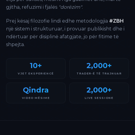
gjitha, refuzimi i fjalës
"dorëzim"
.
Prej kësaj filozofie lindi edhe metodologjia
#ZBH
një sistem i strukturuar, i provuar publikisht dhe i
ndërtuar për disiplinë afatgjate, jo për fitime të
shpejta.
10+
2,000+
VJET EKSPERIENCË
TRADER-Ë TË TRAJNUAR
Qindra
2,000+
VIDEO MËSIME
LIVE SESSIONE