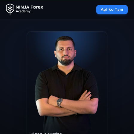
Apliko Tani