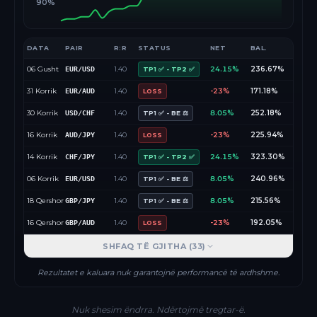
90%
DATA
PAIR
R:R
STATUS
NET
BAL.
06 Gusht
1.40
24.15%
236.67%
EUR/USD
TP1 ✅ - TP2 ✅
31 Korrik
1.40
-23%
171.18%
EUR/AUD
LOSS
30 Korrik
1.40
8.05%
252.18%
USD/CHF
TP1 ✅ - BE ⚖️
16 Korrik
1.40
-23%
225.94%
AUD/JPY
LOSS
14 Korrik
1.40
24.15%
323.30%
CHF/JPY
TP1 ✅ - TP2 ✅
06 Korrik
1.40
8.05%
240.96%
EUR/USD
TP1 ✅ - BE ⚖️
18 Qershor
1.40
8.05%
215.56%
GBP/JPY
TP1 ✅ - BE ⚖️
16 Qershor
1.40
-23%
192.05%
GBP/AUD
LOSS
SHFAQ TË GJITHA (
33
)
Rezultatet e kaluara nuk garantojnë performancë të ardhshme.
Nuk shesim ëndrra. Ndërtojmë tregtar-ë.