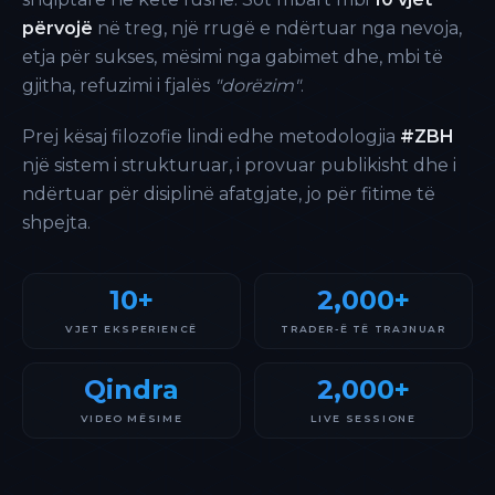
përvojë
në treg, një rrugë e ndërtuar nga nevoja,
etja për sukses, mësimi nga gabimet dhe, mbi të
gjitha, refuzimi i fjalës
"dorëzim"
.
Prej kësaj filozofie lindi edhe metodologjia
#ZBH
një sistem i strukturuar, i provuar publikisht dhe i
ndërtuar për disiplinë afatgjate, jo për fitime të
shpejta.
10+
2,000+
VJET EKSPERIENCË
TRADER-Ë TË TRAJNUAR
Qindra
2,000+
VIDEO MËSIME
LIVE SESSIONE