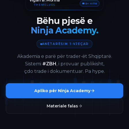
Vigan B. Morina
10+ VITE
THEMELUES
Bëhu pjesë e
Ninja Academy.
ANËTARËSIM 1-VJEÇAR
Akademia e parë për trader-ët Shqiptarë.
Sistemi
#ZBH
, i provuar publikisht,
çdo trade i dokumentuar. Pa hype.
Apliko për Ninja Academy
Materiale falas