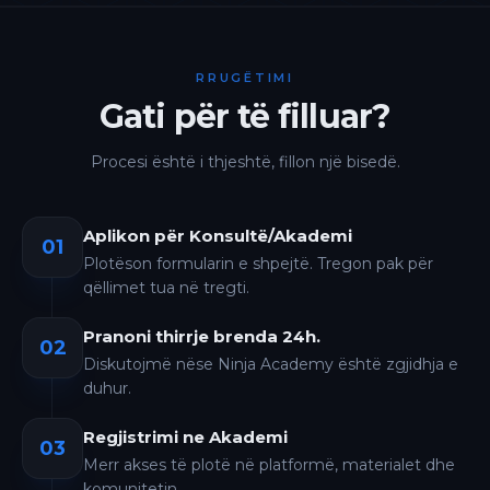
RRUGËTIMI
Gati për të filluar?
Procesi është i thjeshtë, fillon një bisedë.
Aplikon për Konsultë/Akademi
01
Plotëson formularin e shpejtë. Tregon pak për
qëllimet tua në tregti.
Pranoni thirrje brenda 24h.
02
Diskutojmë nëse Ninja Academy është zgjidhja e
duhur.
Regjistrimi ne Akademi
03
Merr akses të plotë në platformë, materialet dhe
komunitetin.