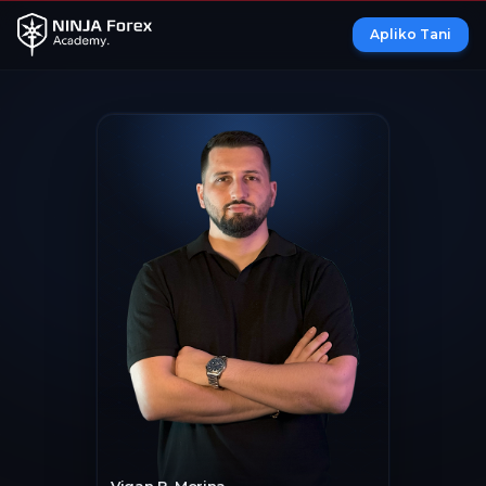
Apliko Tani