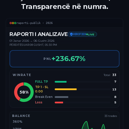
Transparencë në numra.
raporti-publik ·
2026
RAPORTI I ANALIZAVE
VERIFIED
LIVE
01 Janar
2026
→
06 Gusht 2026
PËRDITËSUAR
08 GUSHT, 05:30 PM
+
236.67
%
PNL
WINRATE
Total
33
FULL TP
7
TP 1 - SL
13
58
%
0.00
Break Even
8
Loss
5
BALANCE
33
trades
360%