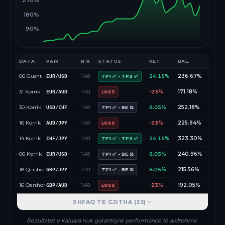
270%
180%
90%
DATA
PAIR
R:R
STATUS
NET
BAL.
06 Gusht
1.40
24.15%
236.67%
EUR/USD
TP1 ✅ - TP2 ✅
31 Korrik
1.40
-23%
171.18%
EUR/AUD
LOSS
30 Korrik
1.40
8.05%
252.18%
USD/CHF
TP1 ✅ - BE ⚖️
16 Korrik
1.40
-23%
225.94%
AUD/JPY
LOSS
14 Korrik
1.40
24.15%
323.30%
CHF/JPY
TP1 ✅ - TP2 ✅
06 Korrik
1.40
8.05%
240.96%
EUR/USD
TP1 ✅ - BE ⚖️
18 Qershor
1.40
8.05%
215.56%
GBP/JPY
TP1 ✅ - BE ⚖️
16 Qershor
1.40
-23%
192.05%
GBP/AUD
LOSS
SHFAQ TË GJITHA (
33
)
Rezultatet e kaluara nuk garantojnë performancë të ardhshme.