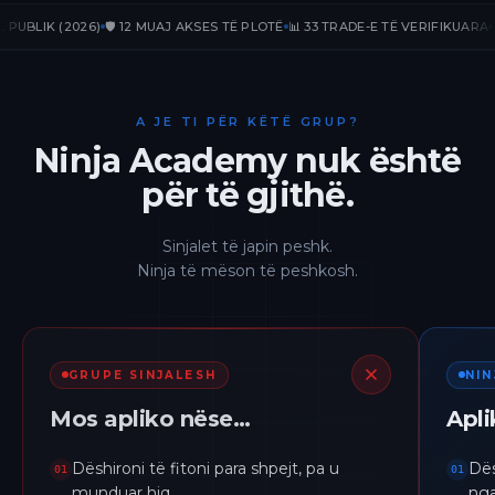
IK (2026)
🛡️ 12 MUAJ AKSES TË PLOTË
📊 33 TRADE-E TË VERIFIKUARA
📈 +2
A JE TI PËR KËTË GRUP?
Ninja Academy nuk është
për të gjithë.
Sinjalet të japin peshk.
Ninja të mëson të peshkosh.
GRUPE SINJALESH
NI
Mos apliko nëse…
Apl
Dëshironi të fitoni para shpejt, pa u
Dës
01
01
munduar hiq.
nga