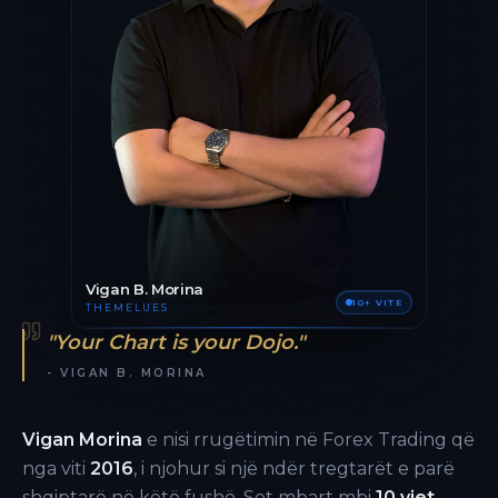
Vigan B. Morina
10+ VITE
THEMELUES
"Your Chart is your Dojo."
- VIGAN B. MORINA
Vigan Morina
e nisi rrugëtimin në Forex Trading që
nga viti
2016
, i njohur si një ndër tregtarët e parë
shqiptarë në këtë fushë. Sot mbart mbi
10 vjet