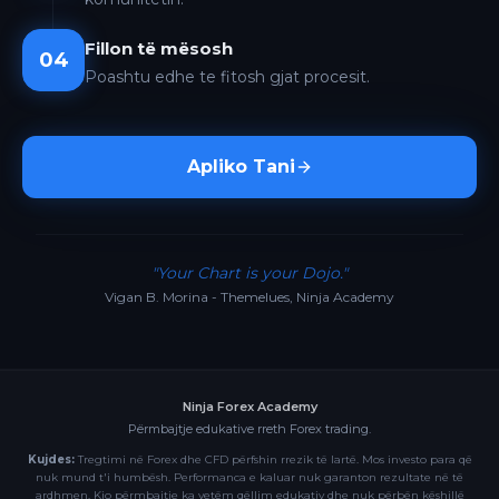
Fillon të mësosh
04
Poashtu edhe te fitosh gjat procesit.
Apliko Tani
"Your Chart is your Dojo."
Vigan B. Morina - Themelues, Ninja Academy
Ninja Forex Academy
Përmbajtje edukative rreth Forex trading.
Kujdes:
Tregtimi në Forex dhe CFD përfshin rrezik të lartë. Mos investo para që
nuk mund t'i humbësh. Performanca e kaluar nuk garanton rezultate në të
ardhmen. Kjo përmbajtje ka vetëm qëllim edukativ dhe nuk përbën këshillë