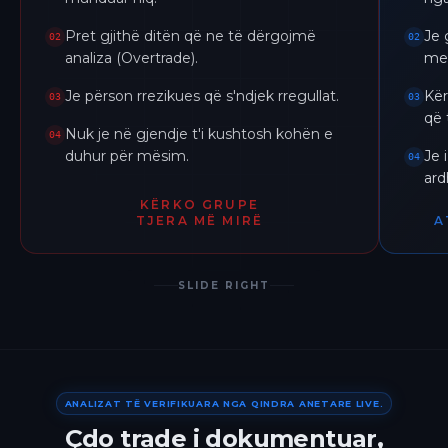
Pret gjithë ditën që ne të dërgojmë
Je 
02
02
analiza (Overtrade).
me 
Je përson rrezikues që s'ndjek rregullat.
Kër
03
03
që 
Nuk je në gjendje t'i kushtosh kohën e
04
duhur për mësim.
Je 
04
ar
KËRKO GRUPE
TJERA MË MIRË
A
SLIDE RIGHT
ANALIZAT TË VERIFIKUARA NGA QINDRA ANETARE LIVE.
Çdo trade i dokumentuar,