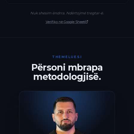
Nuk shesim ëndrra. Ndërtojmë tregtar-ë.
Verifiko në Google Sheet
THEMELUESI
Përsoni mbrapa
metodologjisë.