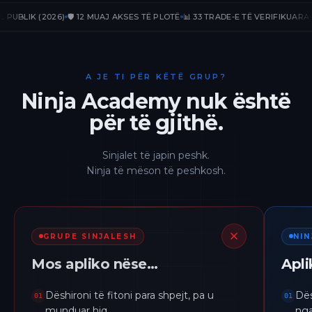
IK (2026)
🛡️ 12 MUAJ AKSES TË PLOTË
📊 33 TRADE-E TË VERIFIKUARA
📈 +2
A JE TI PËR KËTË GRUP?
Ninja Academy nuk është
për të gjithë.
Sinjalet të japin peshk.
Ninja të mëson të peshkosh.
GRUPE SINJALESH
NI
Mos apliko nëse…
Apl
Dëshironi të fitoni para shpejt, pa u
Dës
01
01
munduar hiq.
nga