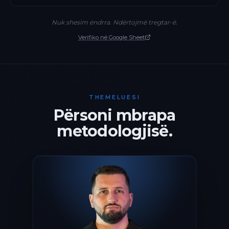
Nuk shesim ëndrra. Ndërtojmë tregtar-ë.
Verifiko në Google Sheet
THEMELUESI
Përsoni mbrapa
metodologjisë.