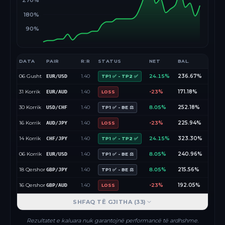
270%
180%
90%
DATA
PAIR
R:R
STATUS
NET
BAL.
06 Gusht
1.40
24.15%
236.67%
EUR/USD
TP1 ✅ - TP2 ✅
31 Korrik
1.40
-23%
171.18%
EUR/AUD
LOSS
30 Korrik
1.40
8.05%
252.18%
USD/CHF
TP1 ✅ - BE ⚖️
16 Korrik
1.40
-23%
225.94%
AUD/JPY
LOSS
14 Korrik
1.40
24.15%
323.30%
CHF/JPY
TP1 ✅ - TP2 ✅
06 Korrik
1.40
8.05%
240.96%
EUR/USD
TP1 ✅ - BE ⚖️
18 Qershor
1.40
8.05%
215.56%
GBP/JPY
TP1 ✅ - BE ⚖️
16 Qershor
1.40
-23%
192.05%
GBP/AUD
LOSS
SHFAQ TË GJITHA (
33
)
Rezultatet e kaluara nuk garantojnë performancë të ardhshme.