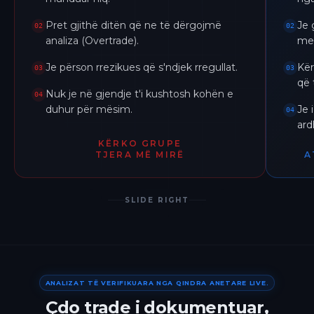
Pret gjithë ditën që ne të dërgojmë
Je 
02
02
analiza (Overtrade).
me 
Je përson rrezikues që s'ndjek rregullat.
Kër
03
03
që 
Nuk je në gjendje t'i kushtosh kohën e
04
duhur për mësim.
Je 
04
ar
KËRKO GRUPE
TJERA MË MIRË
A
SLIDE RIGHT
ANALIZAT TË VERIFIKUARA NGA QINDRA ANETARE LIVE.
Çdo trade i dokumentuar,