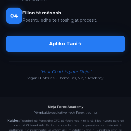
Fillon të mësosh
04
Poashtu edhe te fitosh gjat procesit.
Apliko Tani
"Your Chart is your Dojo."
Vigan B. Morina - Themelues, Ninja Academy
Ninja Forex Academy
Përmbajtje edukative rreth Forex trading.
Kujdes:
Tregtimi në Forex dhe CFD përfshin rrezik të lartë. Mos investo para që
nuk mund t'i humbësh. Performanca e kaluar nuk garanton rezultate në të
ardhmen. Kjo përmbajtje ka vetëm qëllim edukativ dhe nuk përbën këshillë