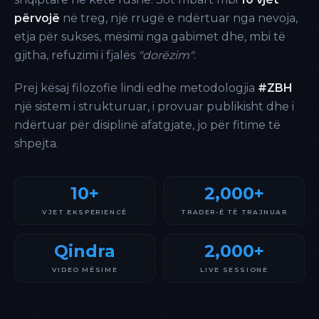
përvojë
në treg, një rrugë e ndërtuar nga nevoja,
etja për sukses, mësimi nga gabimet dhe, mbi të
gjitha, refuzimi i fjalës
"dorëzim"
.
Prej kësaj filozofie lindi edhe metodologjia
#ZBH
një sistem i strukturuar, i provuar publikisht dhe i
ndërtuar për disiplinë afatgjate, jo për fitime të
shpejta.
10+
2,000+
VJET EKSPERIENCË
TRADER-Ë TË TRAJNUAR
Qindra
2,000+
VIDEO MËSIME
LIVE SESSIONE