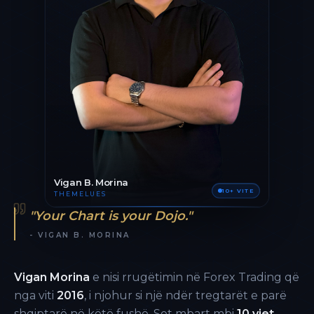
Vigan B. Morina
10+ VITE
THEMELUES
"Your Chart is your Dojo."
- VIGAN B. MORINA
Vigan Morina
e nisi rrugëtimin në Forex Trading që
nga viti
2016
, i njohur si një ndër tregtarët e parë
shqiptarë në këtë fushë. Sot mbart mbi
10 vjet