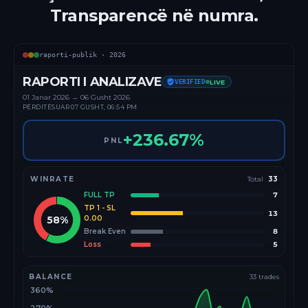
Transparencë në numra.
raporti-publik ·
2026
RAPORTI I ANALIZAVE
VERIFIED
LIVE
01 Janar
2026
→
06 Gusht 2026
PËRDITËSUAR
07 GUSHT, 06:54 PM
+
236.67
%
PNL
WINRATE
Total
33
FULL TP
7
TP 1 - SL
13
58
%
0.00
Break Even
8
Loss
5
BALANCE
33
trades
360%