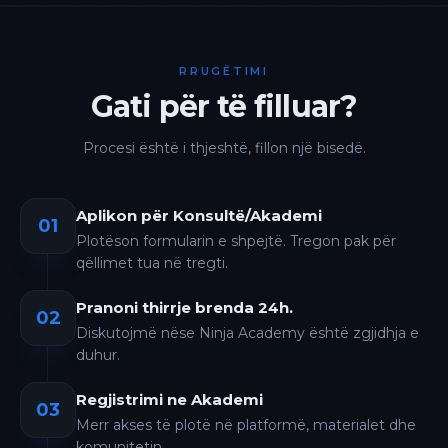
RRUGËTIMI
Gati për të filluar?
Procesi është i thjeshtë, fillon një bisedë.
Aplikon për Konsultë/Akademi
01
Plotëson formularin e shpejtë. Tregon pak për
qëllimet tua në tregti.
Pranoni thirrje brenda 24h.
02
Diskutojmë nëse Ninja Academy është zgjidhja e
duhur.
Regjistrimi ne Akademi
03
Merr akses të plotë në platformë, materialet dhe
komunitetin.