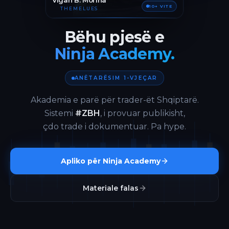
Vigan B. Morina
10+ VITE
THEMELUES
Bëhu pjesë e
Ninja Academy.
ANËTARËSIM 1-VJEÇAR
Akademia e parë për trader-ët Shqiptarë.
Sistemi
#ZBH
, i provuar publikisht,
çdo trade i dokumentuar. Pa hype.
Apliko për Ninja Academy
Materiale falas