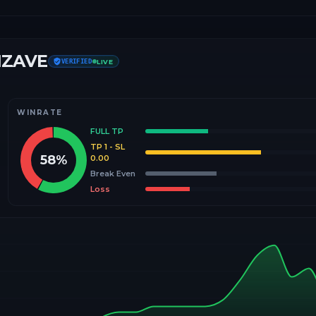
IZAVE
VERIFIED
LIVE
WINRATE
FULL TP
TP 1 - SL
58
%
0.00
Break Even
Loss