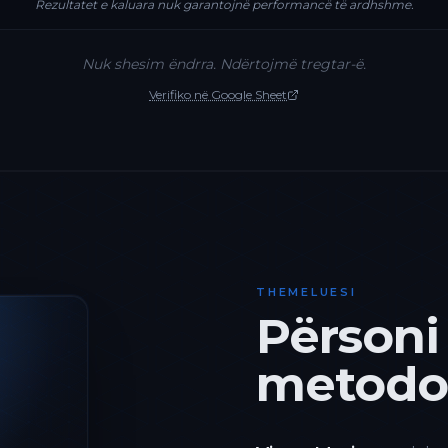
Rezultatet e kaluara nuk garantojnë performancë të ardhshme.
Nuk shesim ëndrra. Ndërtojmë tregtar-ë.
Verifiko në Google Sheet
THEMELUESI
Përsoni
metodol