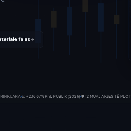
ë.
teriale falas
+236.67% PnL PUBLIK (2026)
🛡️ 12 MUAJ AKSES TË PLOTË
📊 33 TRADE