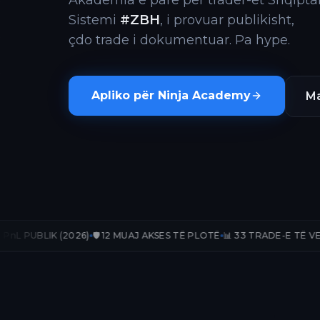
Akademia e parë për trader-ët Shqiptar
Sistemi
#ZBH
, i provuar publikisht,
çdo trade i dokumentuar. Pa hype.
Apliko për Ninja Academy
Ma
2026)
🛡️ 12 MUAJ AKSES TË PLOTË
📊 33 TRADE-E TË VERIFIKUARA
📈 