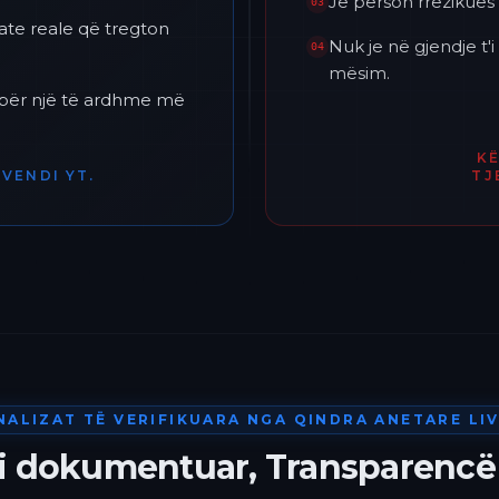
Je përson rrezikues 
03
ate reale që tregton
Nuk je në gjendje t
04
mësim.
h për një të ardhme më
K
VENDI YT.
TJ
NALIZAT TË VERIFIKUARA NGA QINDRA ANETARE LIV
 i dokumentuar, Transparencë