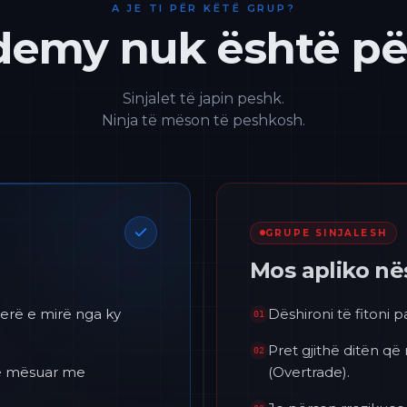
A JE TI PËR KËTË GRUP?
emy nuk është për
Sinjalet të japin peshk.
Ninja të mëson të peshkosh.
GRUPE SINJALESH
Mos apliko n
erë e mirë nga ky
Dëshironi të fitoni 
01
Pret gjithë ditën që
02
 të mësuar me
(Overtrade).