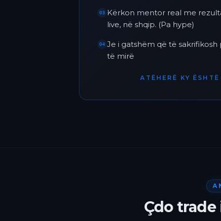
Kërkon mentor real me rezult
03
live, në shqip. (Pa hype)
Je i gatshëm që të sakrifikos
04
të mirë
ATËHERË KY ËSHTË 
A
Çdo trade