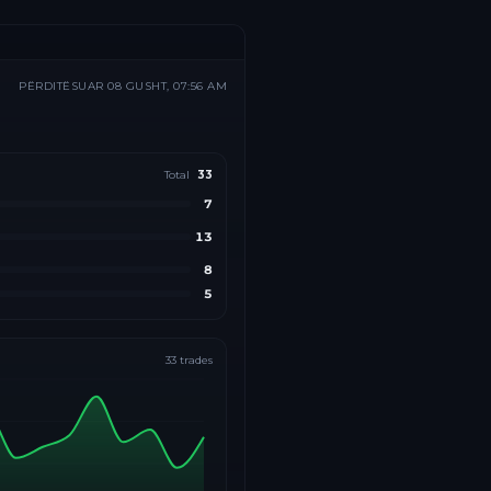
PËRDITËSUAR
08 GUSHT, 07:56 AM
Total
33
7
13
8
5
33
trades