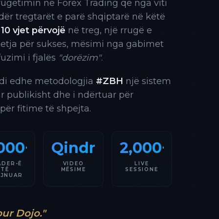
rrugëtimin në Forex Trading që nga viti
 ndër tregtarët e parë shqiptarë në këtë
10 vjet përvojë
në treg, një rrugë e
 etja për sukses, mësimi nga gabimet
fuzimi i fjalës
"dorëzim"
.
indi edhe metodologjia
#ZBH
një sistem
ar publikisht dhe i ndërtuar për
 për fitime të shpejta.
000+
Qindra
2,000+
ADER-Ë
VIDEO
LIVE
TË
MËSIME
SESSIONE
AJNUAR
our Dojo."