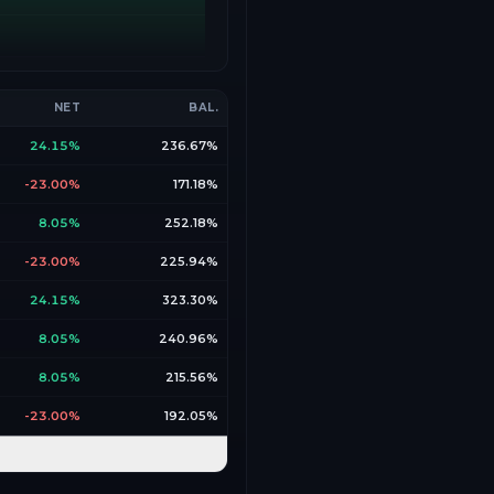
NET
BAL.
24.15%
236.67%
-23.00%
171.18%
8.05%
252.18%
-23.00%
225.94%
24.15%
323.30%
8.05%
240.96%
8.05%
215.56%
-23.00%
192.05%