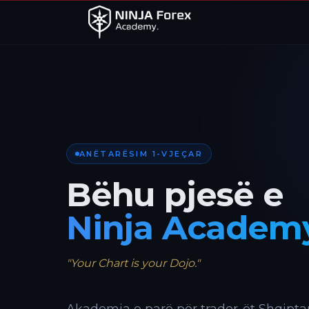
ANËTARËSIM 1-VJEÇAR
Bëhu pjesë e
Ninja Academ
"Your Chart is your Dojo."