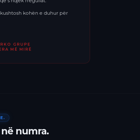
që s'ndjek rregullat.
'i kushtosh kohën e duhur për
ËRKO GRUPE
ERA MË MIRË
E.
 në numra.