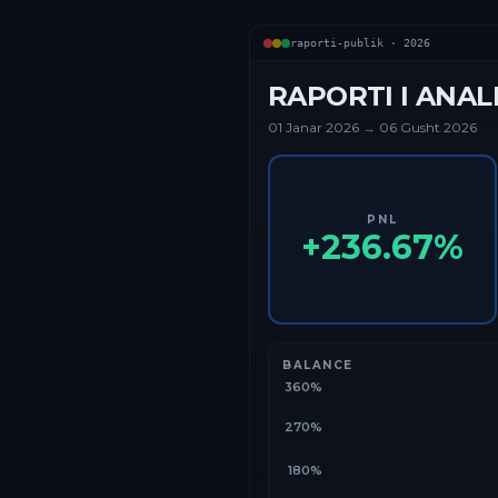
raporti-publik ·
2026
RAPORTI I ANAL
01 Janar
2026
→
06 Gusht 2026
PNL
+
236.67
%
BALANCE
360%
270%
180%