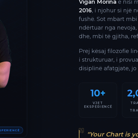
Vigan Morina
e nisi 
2016
, i njohur si një
fushë. Sot mbart mbi
ndërtuar nga nevoja,
dhe, mbi të gjitha, re
Prej kësaj filozofie l
i strukturuar, i provu
disiplinë afatgjate, jo
10+
2,
VJET
TR
EKSPERIENCË
TR
KSPERIENCË
"Your Chart is y