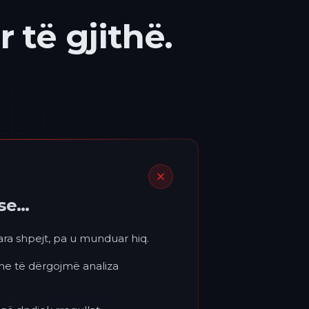
 të gjithë.
ëse…
para shpejt, pa u munduar hiq.
 ne të dërgojmë analiza