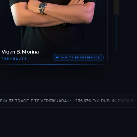
Vigan B. Morina
10+ VITE EKSPERIENCË
THEMELUES
-E TË VERIFIKUARA
📈 +236.67% PnL PUBLIK (2026)
🛡️ 12 MUAJ AKSES