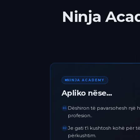
Ninja Acad
NINJA ACADEMY
Apliko nëse…
Dëshiron të pavarsohesh një h
01
profesion..
Je gati t'i kushtosh kohë për
02
përkushtim.