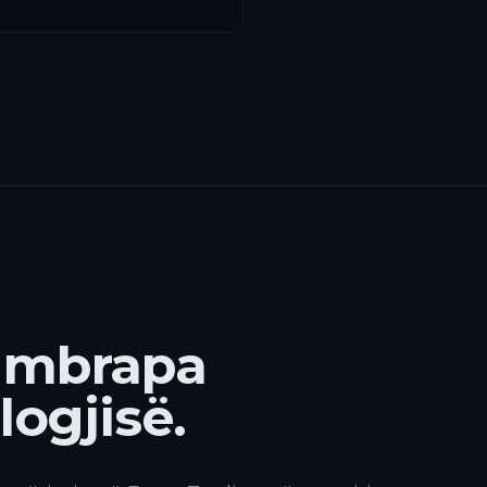
 mbrapa
ogjisë.