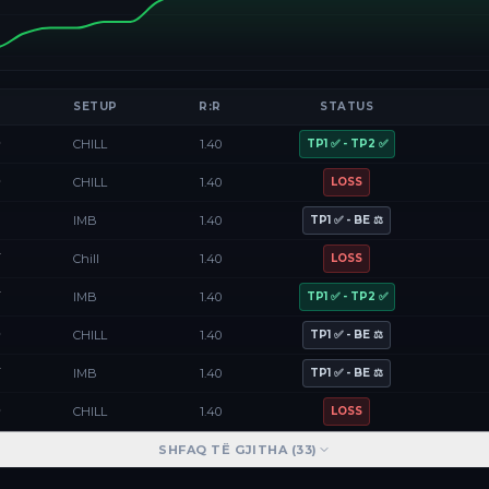
SETUP
R:R
STATUS
D
CHILL
1.40
TP1 ✅ - TP2 ✅
D
CHILL
1.40
LOSS
F
IMB
1.40
TP1 ✅ - BE ⚖️
Y
Chill
1.40
LOSS
Y
IMB
1.40
TP1 ✅ - TP2 ✅
D
CHILL
1.40
TP1 ✅ - BE ⚖️
Y
IMB
1.40
TP1 ✅ - BE ⚖️
D
CHILL
1.40
LOSS
SHFAQ TË GJITHA (
33
)