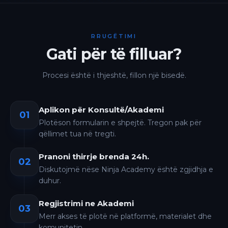
RRUGËTIMI
Gati për të filluar?
Procesi është i thjeshtë, fillon një bisedë.
Aplikon për Konsultë/Akademi
01
Plotëson formularin e shpejtë. Tregon pak për
qëllimet tua në tregti.
Pranoni thirrje brenda 24h.
02
Diskutojmë nëse Ninja Academy është zgjidhja e
duhur.
Regjistrimi ne Akademi
03
Merr akses të plotë në platformë, materialet dhe
komunitetin.