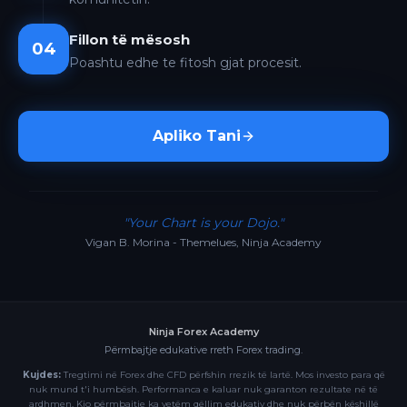
Fillon të mësosh
04
Poashtu edhe te fitosh gjat procesit.
Apliko Tani
"Your Chart is your Dojo."
Vigan B. Morina - Themelues, Ninja Academy
Ninja Forex Academy
Përmbajtje edukative rreth Forex trading.
Kujdes:
Tregtimi në Forex dhe CFD përfshin rrezik të lartë. Mos investo para që
nuk mund t'i humbësh. Performanca e kaluar nuk garanton rezultate në të
ardhmen. Kjo përmbajtje ka vetëm qëllim edukativ dhe nuk përbën këshillë