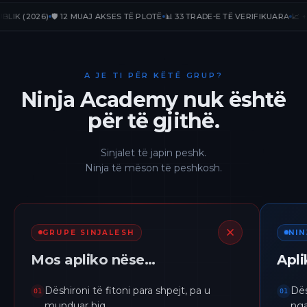
(2026)
🛡️ 12 MUAJ AKSES TË PLOTË
📊 33 TRADE-E TË VERIFIKUARA
📈 +236.6
A JE TI PËR KËTË GRUP?
Ninja Academy nuk është
për të gjithë.
Sinjalet të japin peshk.
Ninja të mëson të peshkosh.
GRUPE SINJALESH
NI
Mos apliko nëse…
Apl
Dëshironi të fitoni para shpejt, pa u
Dës
01
01
munduar hiq.
nga