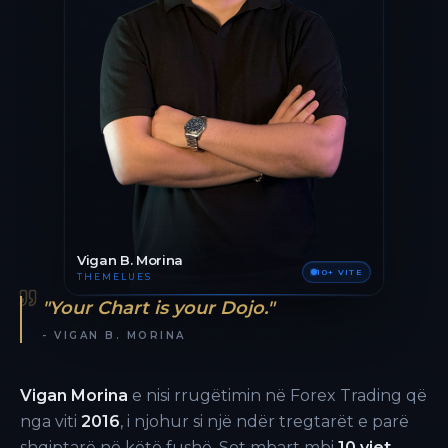
Vigan B. Morina
10+ VITE
THEMELUES
"Your Chart is your Dojo."
- VIGAN B. MORINA
Vigan Morina
e nisi rrugëtimin në Forex Trading që
nga viti
2016
, i njohur si një ndër tregtarët e parë
shqiptarë në këtë fushë. Sot mbart mbi
10 vjet