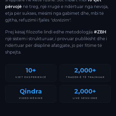
përvojë
në treg, një rrugë e ndërtuar nga nevoja,
etja për sukses, mësimi nga gabimet dhe, mbi të
gjitha, refuzimi i fjalës
"dorëzim"
.
Prej kësaj filozofie lindi edhe metodologjia
#ZBH
një sistem i strukturuar, i provuar publikisht dhe i
ndërtuar për disiplinë afatgjate, jo për fitime të
shpejta.
10+
2,000+
VJET EKSPERIENCË
TRADER-Ë TË TRAJNUAR
Qindra
2,000+
VIDEO MËSIME
LIVE SESSIONE