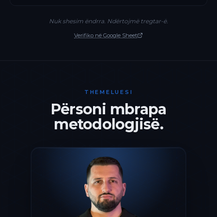
Nuk shesim ëndrra. Ndërtojmë tregtar-ë.
Verifiko në Google Sheet
THEMELUESI
Përsoni mbrapa
metodologjisë.