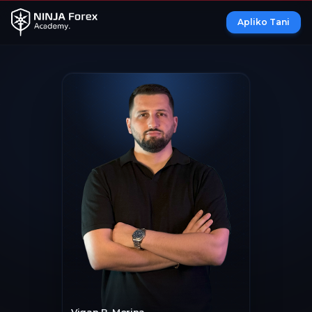
Apliko Tani