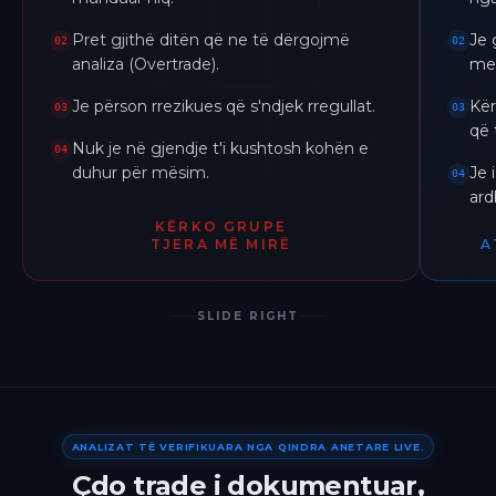
Pret gjithë ditën që ne të dërgojmë
Je 
02
02
analiza (Overtrade).
me 
Je përson rrezikues që s'ndjek rregullat.
Kër
03
03
që 
Nuk je në gjendje t'i kushtosh kohën e
04
duhur për mësim.
Je 
04
ar
KËRKO GRUPE
TJERA MË MIRË
A
SLIDE RIGHT
ANALIZAT TË VERIFIKUARA NGA QINDRA ANETARE LIVE.
Çdo trade i dokumentuar,