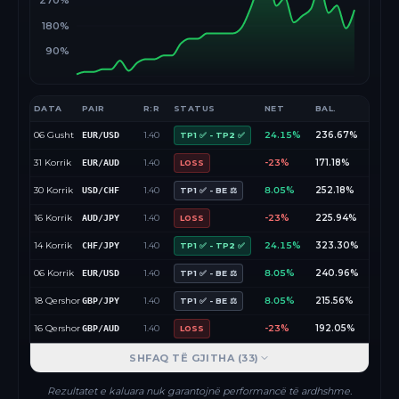
270%
180%
90%
DATA
PAIR
R:R
STATUS
NET
BAL.
06 Gusht
1.40
24.15%
236.67%
EUR/USD
TP1 ✅ - TP2 ✅
31 Korrik
1.40
-23%
171.18%
EUR/AUD
LOSS
30 Korrik
1.40
8.05%
252.18%
USD/CHF
TP1 ✅ - BE ⚖️
16 Korrik
1.40
-23%
225.94%
AUD/JPY
LOSS
14 Korrik
1.40
24.15%
323.30%
CHF/JPY
TP1 ✅ - TP2 ✅
06 Korrik
1.40
8.05%
240.96%
EUR/USD
TP1 ✅ - BE ⚖️
18 Qershor
1.40
8.05%
215.56%
GBP/JPY
TP1 ✅ - BE ⚖️
16 Qershor
1.40
-23%
192.05%
GBP/AUD
LOSS
SHFAQ TË GJITHA (
33
)
Rezultatet e kaluara nuk garantojnë performancë të ardhshme.