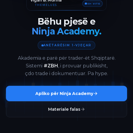
Vigan B. Morina
10+ VITE
THEMELUES
Bëhu pjesë e
Ninja Academy.
ANËTARËSIM 1-VJEÇAR
Akademia e parë për trader-ët Shqiptarë.
Sistemi
#ZBH
, i provuar publikisht,
çdo trade i dokumentuar. Pa hype.
Apliko për Ninja Academy
Materiale falas