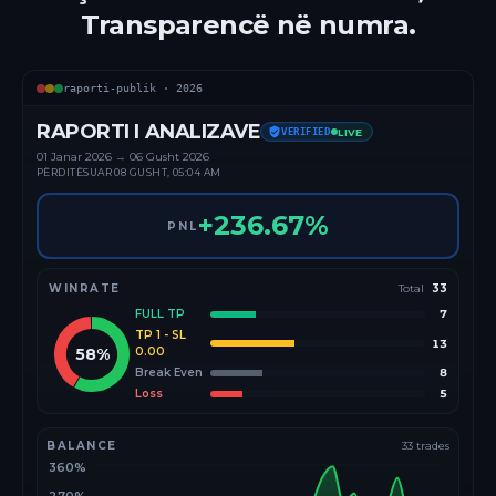
Transparencë në numra.
raporti-publik ·
2026
RAPORTI I ANALIZAVE
VERIFIED
LIVE
01 Janar
2026
→
06 Gusht 2026
PËRDITËSUAR
08 GUSHT, 05:04 AM
+
236.67
%
PNL
WINRATE
Total
33
FULL TP
7
TP 1 - SL
13
58
%
0.00
Break Even
8
Loss
5
BALANCE
33
trades
360%