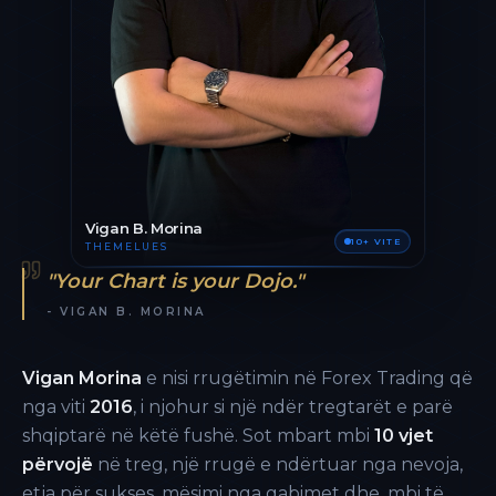
Vigan B. Morina
10+ VITE
THEMELUES
"Your Chart is your Dojo."
- VIGAN B. MORINA
Vigan Morina
e nisi rrugëtimin në Forex Trading që
nga viti
2016
, i njohur si një ndër tregtarët e parë
shqiptarë në këtë fushë. Sot mbart mbi
10 vjet
përvojë
në treg, një rrugë e ndërtuar nga nevoja,
etja për sukses, mësimi nga gabimet dhe, mbi të