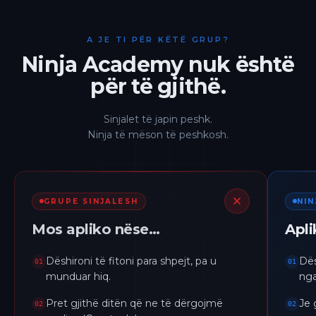
A JE TI PËR KËTË GRUP?
Ninja Academy nuk është
për të gjithë.
Sinjalet të japin peshk.
Ninja të mëson të peshkosh.
GRUPE SINJALESH
NI
Mos apliko nëse…
Apl
Dëshironi të fitoni para shpejt, pa u
Dës
01
01
munduar hiq.
nga
Pret gjithë ditën që ne të dërgojmë
Je 
02
02