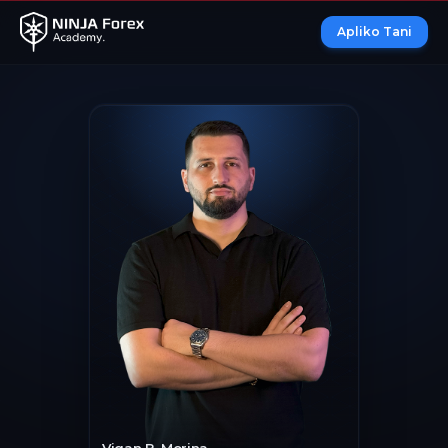
Apliko Tani