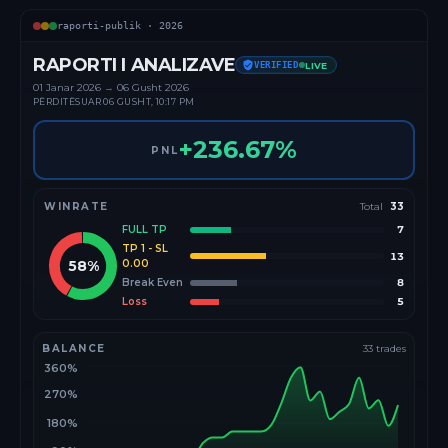
raporti-publik ·
2026
RAPORTI I ANALIZAVE
VERIFIED
LIVE
01 Janar
2026
→
06 Gusht 2026
PËRDITËSUAR
06 GUSHT, 10:17 PM
+
236.67
%
PNL
WINRATE
Total
33
FULL TP
7
TP 1 - SL
13
58
%
0.00
Break Even
8
Loss
5
BALANCE
33
trades
360%
270%
180%