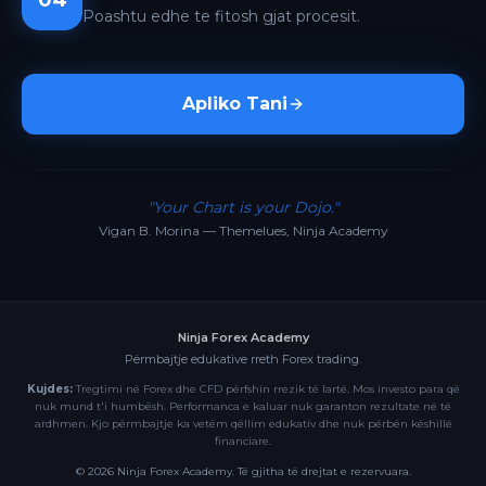
04
Poashtu edhe te fitosh gjat procesit.
Apliko Tani
"Your Chart is your Dojo."
Vigan B. Morina — Themelues, Ninja Academy
Ninja Forex Academy
Përmbajtje edukative rreth Forex trading.
Kujdes:
Tregtimi në Forex dhe CFD përfshin rrezik të lartë. Mos investo para që
nuk mund t'i humbësh. Performanca e kaluar nuk garanton rezultate në të
ardhmen. Kjo përmbajtje ka vetëm qëllim edukativ dhe nuk përbën këshillë
financiare.
©
2026
Ninja Forex Academy. Të gjitha të drejtat e rezervuara.