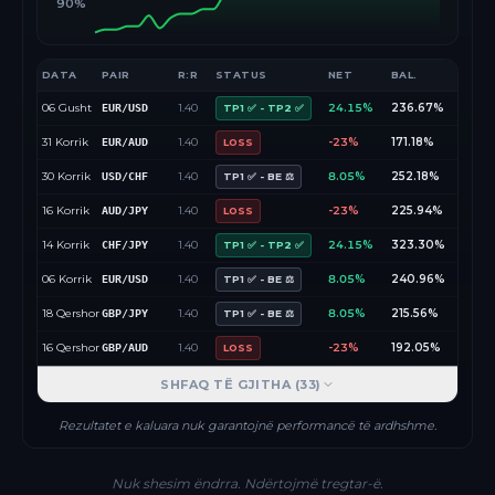
90%
DATA
PAIR
R:R
STATUS
NET
BAL.
06 Gusht
1.40
24.15%
236.67%
EUR/USD
TP1 ✅ - TP2 ✅
31 Korrik
1.40
-23%
171.18%
EUR/AUD
LOSS
30 Korrik
1.40
8.05%
252.18%
USD/CHF
TP1 ✅ - BE ⚖️
16 Korrik
1.40
-23%
225.94%
AUD/JPY
LOSS
14 Korrik
1.40
24.15%
323.30%
CHF/JPY
TP1 ✅ - TP2 ✅
06 Korrik
1.40
8.05%
240.96%
EUR/USD
TP1 ✅ - BE ⚖️
18 Qershor
1.40
8.05%
215.56%
GBP/JPY
TP1 ✅ - BE ⚖️
16 Qershor
1.40
-23%
192.05%
GBP/AUD
LOSS
SHFAQ TË GJITHA (
33
)
Rezultatet e kaluara nuk garantojnë performancë të ardhshme.
Nuk shesim ëndrra. Ndërtojmë tregtar-ë.