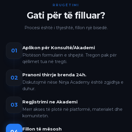
RRUGËTIMI
Gati për të filluar?
Procesi është i thjeshtë, fillon një bisedë.
Aplikon për Konsultë/Akademi
01
Plotëson formularin e shpejtë. Tregon pak për
qëllimet tua në tregti.
Pranoni thirrje brenda 24h.
02
Diskutojmë nëse Ninja Academy është zgjidhja e
duhur.
Regjistrimi ne Akademi
03
Merr akses të plotë në platformë, materialet dhe
komunitetin.
Fillon të mësosh