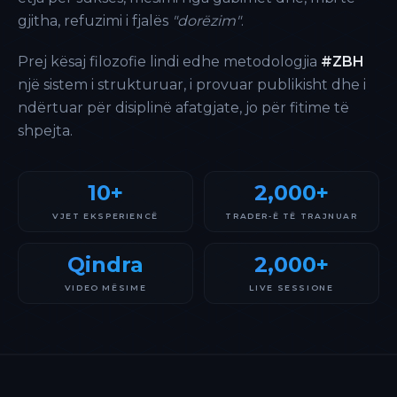
gjitha, refuzimi i fjalës
"dorëzim"
.
Prej kësaj filozofie lindi edhe metodologjia
#ZBH
një sistem i strukturuar, i provuar publikisht dhe i
ndërtuar për disiplinë afatgjate, jo për fitime të
shpejta.
10+
2,000+
VJET EKSPERIENCË
TRADER-Ë TË TRAJNUAR
Qindra
2,000+
VIDEO MËSIME
LIVE SESSIONE