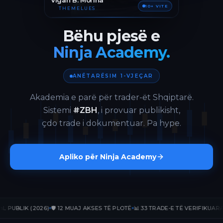
Vigan B. Morina
10+ VITE
THEMELUES
Bëhu pjesë e
Ninja Academy.
ANËTARËSIM 1-VJEÇAR
Akademia e parë për trader-ët Shqiptarë.
Sistemi
#ZBH
, i provuar publikisht,
çdo trade i dokumentuar. Pa hype.
Apliko për Ninja Academy
LIK (2026)
🛡️ 12 MUAJ AKSES TË PLOTË
📊 33 TRADE-E TË VERIFIKUARA
📈 +2