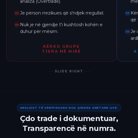
analiza (Overtrade).
me 
Je përson rrezikues që s'ndjek rregullat.
Kër
03
03
që 
Nuk je në gjendje t'i kushtosh kohën e
04
duhur për mësim.
Je 
04
ar
KËRKO GRUPE
TJERA MË MIRË
A
SLIDE RIGHT
ANALIZAT TË VERIFIKUARA NGA QINDRA ANETARE LIVE.
Çdo trade i dokumentuar,
Transparencë në numra.