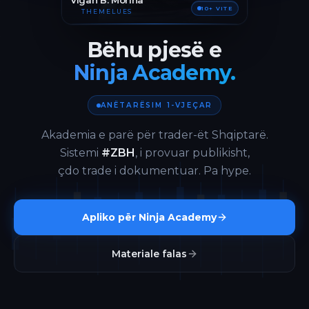
Vigan B. Morina
10+ VITE
THEMELUES
Bëhu pjesë e
Ninja Academy.
ANËTARËSIM 1-VJEÇAR
Akademia e parë për trader-ët Shqiptarë.
Sistemi
#ZBH
, i provuar publikisht,
çdo trade i dokumentuar. Pa hype.
Apliko për Ninja Academy
Materiale falas