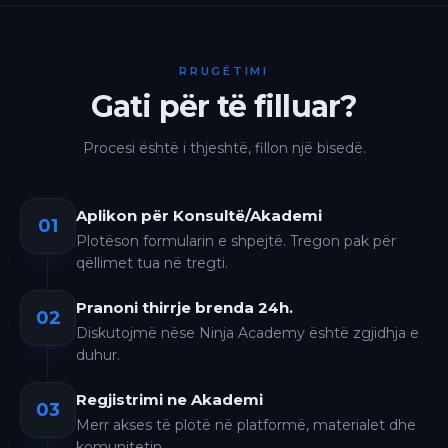
RRUGËTIMI
Gati për të filluar?
Procesi është i thjeshtë, fillon një bisedë.
Aplikon për Konsultë/Akademi
01
Plotëson formularin e shpejtë. Tregon pak për
qëllimet tua në tregti.
Pranoni thirrje brenda 24h.
02
Diskutojmë nëse Ninja Academy është zgjidhja e
duhur.
Regjistrimi ne Akademi
03
Merr akses të plotë në platformë, materialet dhe
komunitetin.