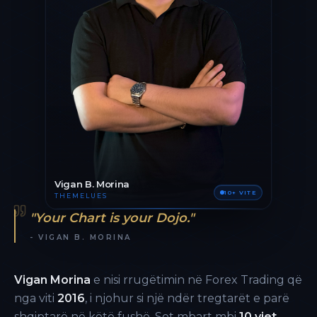
Vigan B. Morina
10+ VITE
THEMELUES
"Your Chart is your Dojo."
- VIGAN B. MORINA
Vigan Morina
e nisi rrugëtimin në Forex Trading që
nga viti
2016
, i njohur si një ndër tregtarët e parë
shqiptarë në këtë fushë. Sot mbart mbi
10 vjet