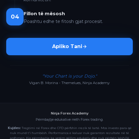
Fillon të mësosh
04
Poashtu edhe te fitosh gjat procesit.
Apliko Tani
"Your Chart is your Dojo."
Vigan B. Morina - Themelues, Ninja Academy
Ninja Forex Academy
Përmbajtje edukative rreth Forex trading.
Kujdes:
Tregtimi në Forex dhe CFD përfshin rrezik të lartë. Mos investo para që
nuk mund t'i humbësh. Performanca e kaluar nuk garanton rezultate në të
ardhmen. Kjo përmbajtje ka vetëm qëllim edukativ dhe nuk përbën këshillë