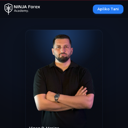
Apliko Tani