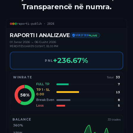
Transparencë në numra.
raporti-publik ·
2026
RAPORTI I ANALIZAVE
VERIFIED
LIVE
01 Janar
2026
→
06 Gusht 2026
PËRDITËSUAR
09 GUSHT, 05:10 PM
+
236.67
%
PNL
WINRATE
Total
33
FULL TP
7
TP 1 - SL
13
58
%
0.00
Break Even
8
Loss
5
BALANCE
33
trades
360%