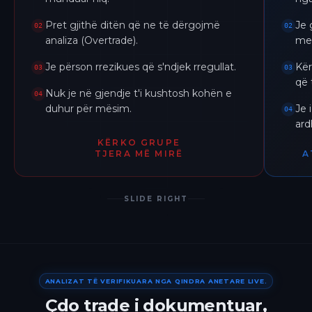
Pret gjithë ditën që ne të dërgojmë
Je 
02
02
analiza (Overtrade).
me 
Je përson rrezikues që s'ndjek rregullat.
Kër
03
03
që 
Nuk je në gjendje t'i kushtosh kohën e
04
duhur për mësim.
Je 
04
ar
KËRKO GRUPE
TJERA MË MIRË
A
SLIDE RIGHT
ANALIZAT TË VERIFIKUARA NGA QINDRA ANETARE LIVE.
Çdo trade i dokumentuar,