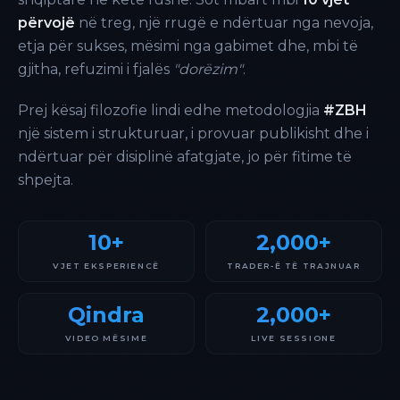
përvojë
në treg, një rrugë e ndërtuar nga nevoja,
etja për sukses, mësimi nga gabimet dhe, mbi të
gjitha, refuzimi i fjalës
"dorëzim"
.
Prej kësaj filozofie lindi edhe metodologjia
#ZBH
një sistem i strukturuar, i provuar publikisht dhe i
ndërtuar për disiplinë afatgjate, jo për fitime të
shpejta.
10+
2,000+
VJET EKSPERIENCË
TRADER-Ë TË TRAJNUAR
Qindra
2,000+
VIDEO MËSIME
LIVE SESSIONE