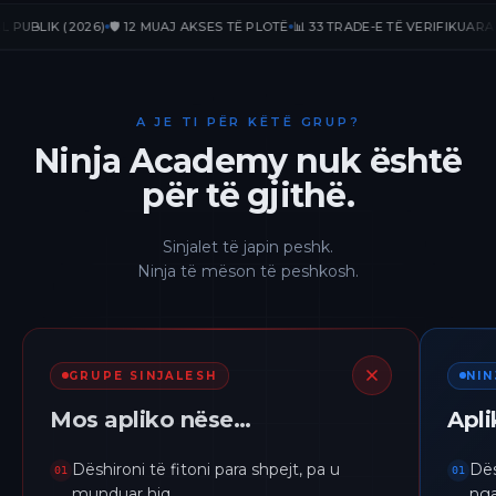
LIK (2026)
🛡️ 12 MUAJ AKSES TË PLOTË
📊 33 TRADE-E TË VERIFIKUARA
📈 +2
A JE TI PËR KËTË GRUP?
Ninja Academy nuk është
për të gjithë.
Sinjalet të japin peshk.
Ninja të mëson të peshkosh.
GRUPE SINJALESH
NI
Mos apliko nëse…
Apl
Dëshironi të fitoni para shpejt, pa u
Dës
01
01
munduar hiq.
nga