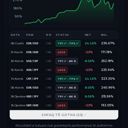
270%
180%
90%
DATA
PAIR
R:R
STATUS
NET
BAL.
06 Gusht
1.40
24.15%
236.67%
EUR/USD
TP1 ✅ - TP2 ✅
31 Korrik
1.40
-23%
171.18%
EUR/AUD
LOSS
30 Korrik
1.40
8.05%
252.18%
USD/CHF
TP1 ✅ - BE ⚖️
16 Korrik
1.40
-23%
225.94%
AUD/JPY
LOSS
14 Korrik
1.40
24.15%
323.30%
CHF/JPY
TP1 ✅ - TP2 ✅
06 Korrik
1.40
8.05%
240.96%
EUR/USD
TP1 ✅ - BE ⚖️
18 Qershor
1.40
8.05%
215.56%
GBP/JPY
TP1 ✅ - BE ⚖️
16 Qershor
1.40
-23%
192.05%
GBP/AUD
LOSS
SHFAQ TË GJITHA (
33
)
Rezultatet e kaluara nuk garantojnë performancë të ardhshme.