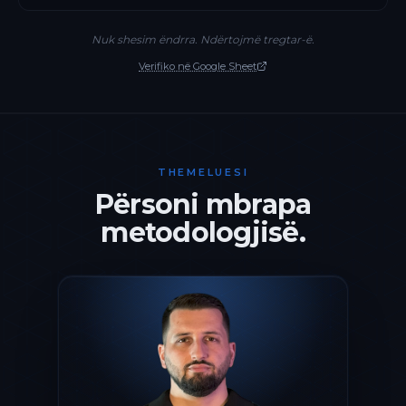
Nuk shesim ëndrra. Ndërtojmë tregtar-ë.
Verifiko në Google Sheet
THEMELUESI
Përsoni mbrapa
metodologjisë.