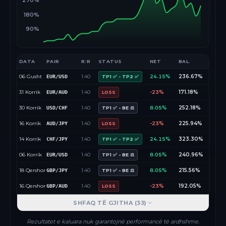
270%
180%
90%
DATA
PAIR
R:R
STATUS
NET
BAL.
06 Gusht
1.40
24.15%
236.67%
EUR/USD
TP1 ✅ - TP2 ✅
31 Korrik
1.40
-23%
171.18%
EUR/AUD
LOSS
30 Korrik
1.40
8.05%
252.18%
USD/CHF
TP1 ✅ - BE ⚖️
16 Korrik
1.40
-23%
225.94%
AUD/JPY
LOSS
14 Korrik
1.40
24.15%
323.30%
CHF/JPY
TP1 ✅ - TP2 ✅
06 Korrik
1.40
8.05%
240.96%
EUR/USD
TP1 ✅ - BE ⚖️
18 Qershor
1.40
8.05%
215.56%
GBP/JPY
TP1 ✅ - BE ⚖️
16 Qershor
1.40
-23%
192.05%
GBP/AUD
LOSS
SHFAQ TË GJITHA (
33
)
Rezultatet e kaluara nuk garantojnë performancë të ardhshme.