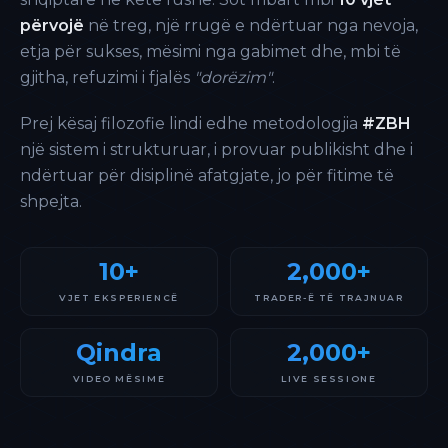
përvojë
në treg, një rrugë e ndërtuar nga nevoja,
etja për sukses, mësimi nga gabimet dhe, mbi të
gjitha, refuzimi i fjalës
"dorëzim"
.
Prej kësaj filozofie lindi edhe metodologjia
#ZBH
një sistem i strukturuar, i provuar publikisht dhe i
ndërtuar për disiplinë afatgjate, jo për fitime të
shpejta.
10+
2,000+
VJET EKSPERIENCË
TRADER-Ë TË TRAJNUAR
Qindra
2,000+
VIDEO MËSIME
LIVE SESSIONE