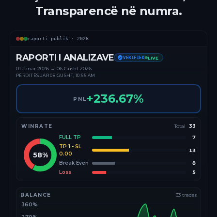
Transparencë në numra.
raporti-publik ·
2026
RAPORTI I ANALIZAVE
VERIFIED
LIVE
01 Janar
2026
→
06 Gusht 2026
PËRDITËSUAR
08 GUSHT, 10:55 AM
+
236.67
%
PNL
WINRATE
Total
33
FULL TP
7
TP 1 - SL
13
58
%
0.00
Break Even
8
Loss
5
BALANCE
33
trades
360%