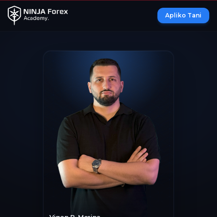
Apliko Tani