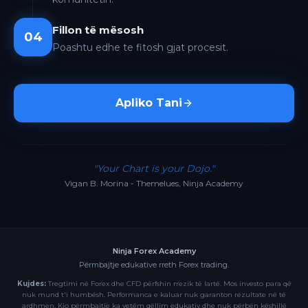
Fillon të mësosh
04
Poashtu edhe te fitosh gjat procesit.
Apliko Tani
"Your Chart is your Dojo."
Vigan B. Morina - Themelues, Ninja Academy
Ninja Forex Academy
Përmbajtje edukative rreth Forex trading.
Kujdes:
Tregtimi në Forex dhe CFD përfshin rrezik të lartë. Mos investo para që
nuk mund t'i humbësh. Performanca e kaluar nuk garanton rezultate në të
ardhmen. Kjo përmbajtje ka vetëm qëllim edukativ dhe nuk përbën këshillë