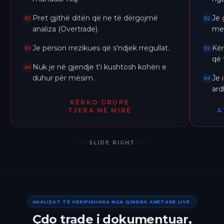
Pret gjithë ditën që ne të dërgojmë
Je 
02
02
analiza (Overtrade).
me 
Je përson rrezikues që s'ndjek rregullat.
Kër
03
03
që 
Nuk je në gjendje t'i kushtosh kohën e
04
duhur për mësim.
Je 
04
ar
KËRKO GRUPE
TJERA MË MIRË
A
SLIDE RIGHT
ANALIZAT TË VERIFIKUARA NGA QINDRA ANETARE LIVE.
Çdo trade i dokumentuar,