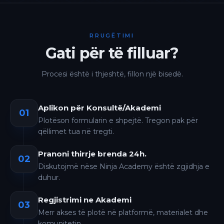
RRUGËTIMI
Gati për të filluar?
Procesi është i thjeshtë, fillon një bisedë.
Aplikon për Konsultë/Akademi
01
Plotëson formularin e shpejtë. Tregon pak për
qëllimet tua në tregti.
Pranoni thirrje brenda 24h.
02
Diskutojmë nëse Ninja Academy është zgjidhja e
duhur.
Regjistrimi ne Akademi
03
Merr akses të plotë në platformë, materialet dhe
komunitetin.