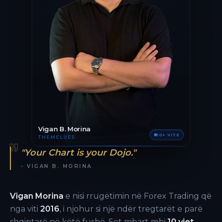
Vigan B. Morina
10+ VITE
THEMELUES
"Your Chart is your Dojo."
- VIGAN B. MORINA
Vigan Morina
e nisi rrugëtimin në Forex Trading që
nga viti
2016
, i njohur si një ndër tregtarët e parë
shqiptarë në këtë fushë. Sot mbart mbi
10 vjet