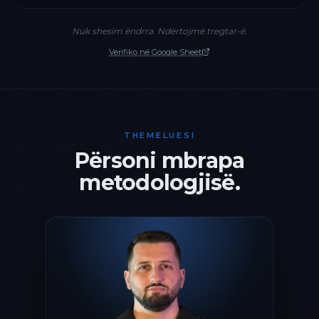
Nuk shesim ëndrra. Ndërtojmë tregtar-ë.
Verifiko në Google Sheet
THEMELUESI
Përsoni mbrapa
metodologjisë.