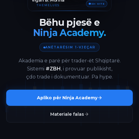
Vigan B. Morina
10+ VITE
THEMELUES
Bëhu pjesë e
Ninja Academy.
ANËTARËSIM 1-VJEÇAR
Akademia e parë për trader-ët Shqiptarë.
Sistemi
#ZBH
, i provuar publikisht,
çdo trade i dokumentuar. Pa hype.
Apliko për Ninja Academy
Materiale falas