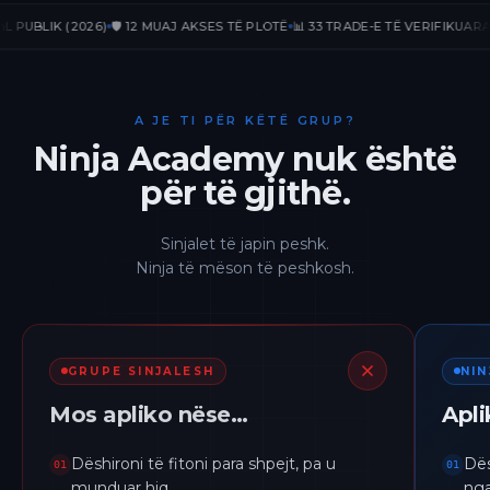
LIK (2026)
🛡️ 12 MUAJ AKSES TË PLOTË
📊 33 TRADE-E TË VERIFIKUARA
📈 +2
A JE TI PËR KËTË GRUP?
Ninja Academy nuk është
për të gjithë.
Sinjalet të japin peshk.
Ninja të mëson të peshkosh.
GRUPE SINJALESH
NI
Mos apliko nëse…
Apl
Dëshironi të fitoni para shpejt, pa u
Dës
01
01
munduar hiq.
nga