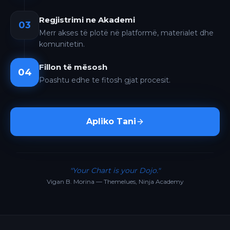
Regjistrimi ne Akademi
03
Merr akses të plotë në platformë, materialet dhe
komunitetin.
Fillon të mësosh
04
Poashtu edhe te fitosh gjat procesit.
Apliko Tani
"Your Chart is your Dojo."
Vigan B. Morina — Themelues, Ninja Academy