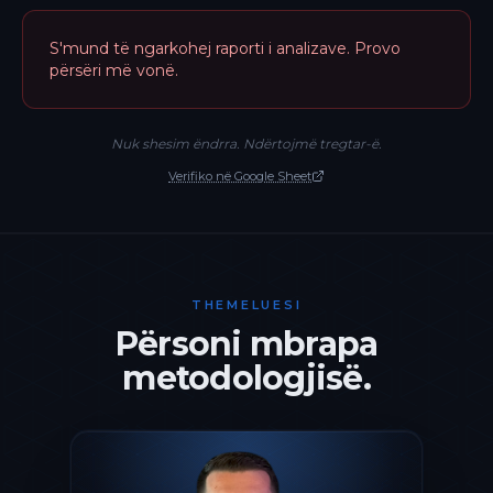
S'mund të ngarkohej raporti i analizave. Provo
përsëri më vonë.
Nuk shesim ëndrra. Ndërtojmë tregtar-ë.
Verifiko në Google Sheet
THEMELUESI
Përsoni mbrapa
metodologjisë.