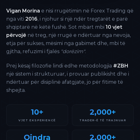
Vigan Morina
e nisi rrugëtimin në Forex Trading që
nga viti
2016
, i njohur si një ndër tregtarët e parë
shqiptarë në këtë fushë. Sot mbart mbi
10 vjet
përvojë
në treg, një rrugë e ndërtuar nga nevoja,
etja për sukses, mësimi nga gabimet dhe, mbi të
gjitha, refuzimi i fjalës
"dorëzim"
.
Prej kësaj filozofie lindi edhe metodologjia
#ZBH
një sistem i strukturuar, i provuar publikisht dhe i
ndërtuar për disiplinë afatgjate, jo për fitime të
shpejta.
10+
2,000+
VJET EKSPERIENCË
TRADER-Ë TË TRAJNUAR
Qindra
2,000+