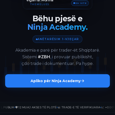
Vigan B. Morina
10+ VITE
THEMELUES
Bëhu pjesë e
Ninja Academy.
ANËTARËSIM 1-VJEÇAR
Akademia e parë për trader-ët Shqiptarë.
Sistemi
#ZBH
, i provuar publikisht,
çdo trade i dokumentuar. Pa hype.
Apliko për Ninja Academy
UBLIK
🛡️ 12 MUAJ AKSES TË PLOTË
📊 TRADE-E TË VERIFIKUARA
📈 +0.00% Pn