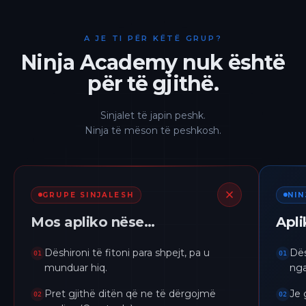
A JE TI PËR KËTË GRUP?
Ninja Academy nuk është
për të gjithë.
Sinjalet të japin peshk.
Ninja të mëson të peshkosh.
GRUPE SINJALESH
NI
Mos apliko nëse…
Apl
Dëshironi të fitoni para shpejt, pa u
Dës
01
01
munduar hiq.
nga
Pret gjithë ditën që ne të dërgojmë
Je 
02
02