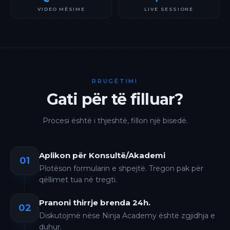
VIDEO MËSIME
LIVE SESSIONE
RRUGËTIMI
Gati për të filluar?
Procesi është i thjeshtë, fillon një bisedë.
Aplikon për Konsultë/Akademi
01
Plotëson formularin e shpejtë. Tregon pak për
qëllimet tua në tregti.
Pranoni thirrje brenda 24h.
02
Diskutojmë nëse Ninja Academy është zgjidhja e
duhur.