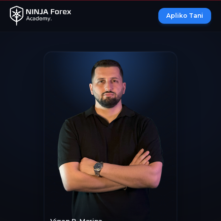
Apliko Tani