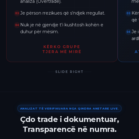
analiza (Overtrade).
me 
Je përson rrezikues që s'ndjek rregullat.
Kër
03
03
që 
Nuk je në gjendje t'i kushtosh kohën e
04
duhur për mësim.
Je 
04
ar
KËRKO GRUPE
TJERA MË MIRË
A
SLIDE RIGHT
ANALIZAT TË VERIFIKUARA NGA QINDRA ANETARE LIVE.
Çdo trade i dokumentuar,
Transparencë në numra.