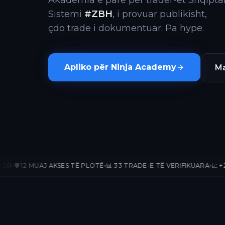
Akademia e parë për trader-ët Shqiptar
Sistemi
#ZBH
, i provuar publikisht,
çdo trade i dokumentuar. Pa hype.
Apliko për Ninja Academy
Ma
J AKSES TË PLOTË
📊 33 TRADE-E TË VERIFIKUARA
📈 +236.67% PnL PU