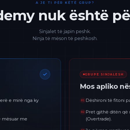
A JE TI PËR KËTË GRUP?
emy nuk është për
Sinjalet të japin peshk.
Ninja të mëson të peshkosh.
GRUPE SINJALESH
Mos apliko n
erë e mirë nga ky
Dëshironi të fitoni 
01
Pret gjithë ditën që
02
 të mësuar me
(Overtrade).