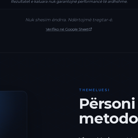
Rezultatet e kaluara nuk garantojnë performancë të ardhshme.
Nuk shesim ëndrra. Ndërtojmë tregtar-ë.
Verifiko në Google Sheet
THEMELUESI
Përsoni
metodol