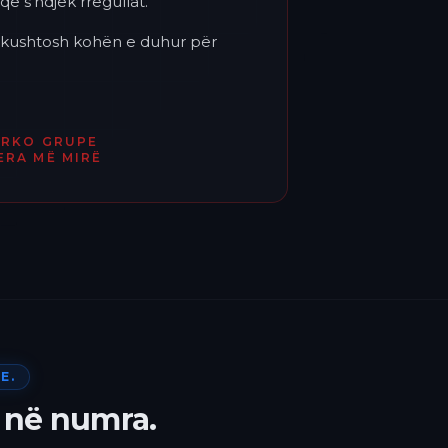
që s'ndjek rregullat.
'i kushtosh kohën e duhur për
ËRKO GRUPE
ERA MË MIRË
E.
 në numra.