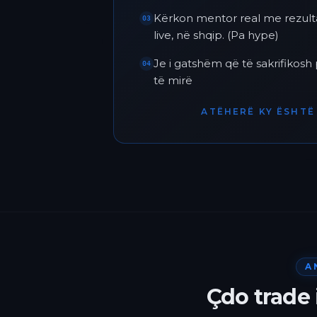
Kërkon mentor real me rezult
03
live, në shqip. (Pa hype)
Je i gatshëm që të sakrifikos
04
të mirë
ATËHERË KY ËSHTË 
A
Çdo trade