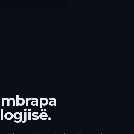
 mbrapa
ogjisë.