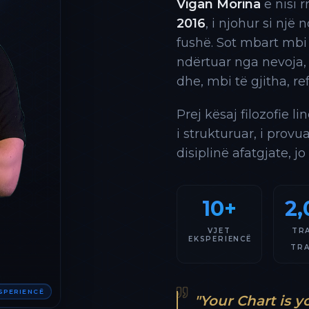
Vigan Morina
e nisi 
2016
, i njohur si një
fushë. Sot mbart mbi
ndërtuar nga nevoja,
dhe, mbi të gjitha, re
Prej kësaj filozofie l
i strukturuar, i provu
disiplinë afatgjate, jo
10+
2,
VJET
TR
EKSPERIENCË
TR
KSPERIENCË
"Your Chart is y