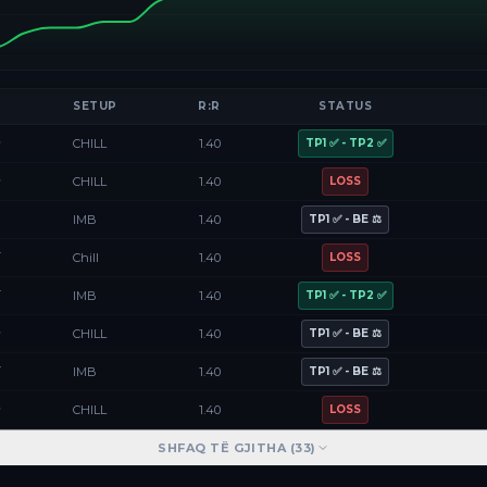
SETUP
R:R
STATUS
D
CHILL
1.40
TP1 ✅ - TP2 ✅
D
CHILL
1.40
LOSS
F
IMB
1.40
TP1 ✅ - BE ⚖️
Y
Chill
1.40
LOSS
Y
IMB
1.40
TP1 ✅ - TP2 ✅
D
CHILL
1.40
TP1 ✅ - BE ⚖️
Y
IMB
1.40
TP1 ✅ - BE ⚖️
D
CHILL
1.40
LOSS
SHFAQ TË GJITHA (
33
)