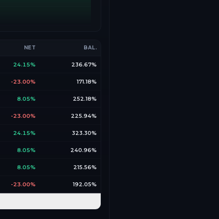
NET
BAL.
24.15%
236.67%
-23.00%
171.18%
8.05%
252.18%
-23.00%
225.94%
24.15%
323.30%
8.05%
240.96%
8.05%
215.56%
-23.00%
192.05%