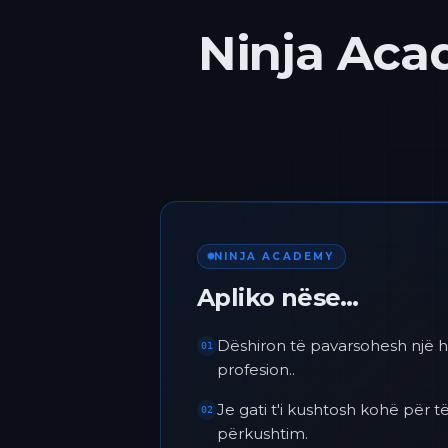
Ninja Acad
NINJA ACADEMY
Apliko nëse…
Dëshiron të pavarsohesh një h
01
profesion..
Je gati t'i kushtosh kohë për
02
përkushtim.