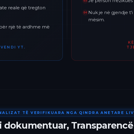
Je përson rrezikues 
03
ate reale që tregton
Nuk je në gjendje t
04
mësim.
h për një të ardhme më
K
VENDI YT.
TJ
NALIZAT TË VERIFIKUARA NGA QINDRA ANETARE LIV
 i dokumentuar, Transparencë