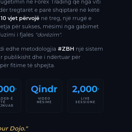
rrugëtimin në Forex Trading që nga viti
 ndër tregtarët e parë shqiptarë në këtë
10 vjet përvojë
në treg, një rrugë e
 etja për sukses, mësimi nga gabimet
fuzimi i fjalës
"dorëzim"
.
indi edhe metodologjia
#ZBH
një sistem
ar publikisht dhe i ndërtuar për
 për fitime të shpejta.
000+
Qindra
2,000+
ADER-Ë
VIDEO
LIVE
TË
MËSIME
SESSIONE
AJNUAR
our Dojo."