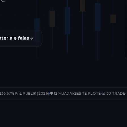
ë.
teriale falas
BLIK (2026)
🛡️ 12 MUAJ AKSES TË PLOTË
📊 33 TRADE-E TË VERIFIKUA