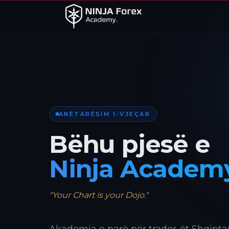
ANËTARËSIM 1-VJEÇAR
Bëhu pjesë e
Ninja Academ
"Your Chart is your Dojo."