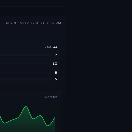
PËRDITËSUAR
08 GUSHT, 01:17 PM
Total
33
7
13
8
5
33
trades