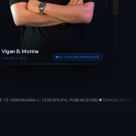
Vigan B. Morina
10+ VITE EKSPERIENCË
THEMELUES
RA
📈 +236.67% PnL PUBLIK (2026)
🛡️ 12 MUAJ AKSES TË PLOTË
📊 33