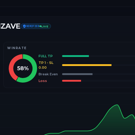
IZAVE
VERIFIED
LIVE
WINRATE
FULL TP
TP 1 - SL
58
%
0.00
Break Even
Loss