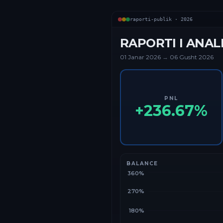
raporti-publik ·
2026
RAPORTI I ANAL
01 Janar
2026
→
06 Gusht 2026
PNL
+
236.67
%
BALANCE
360%
270%
180%