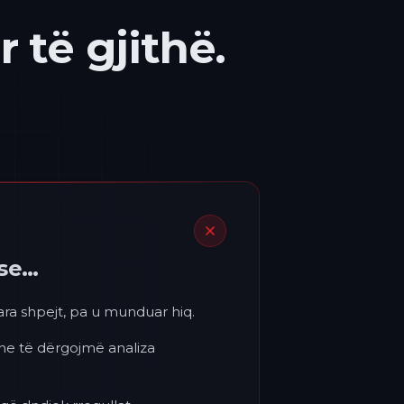
 të gjithë.
ëse…
para shpejt, pa u munduar hiq.
 ne të dërgojmë analiza