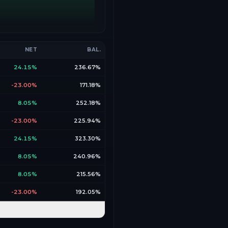
NET
BAL.
24.15%
236.67%
-23.00%
171.18%
8.05%
252.18%
-23.00%
225.94%
24.15%
323.30%
8.05%
240.96%
8.05%
215.56%
-23.00%
192.05%