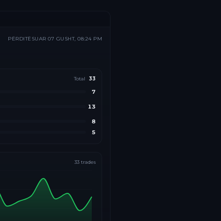
PËRDITËSUAR
07 GUSHT, 08:24 PM
Total
33
7
13
8
5
33
trades