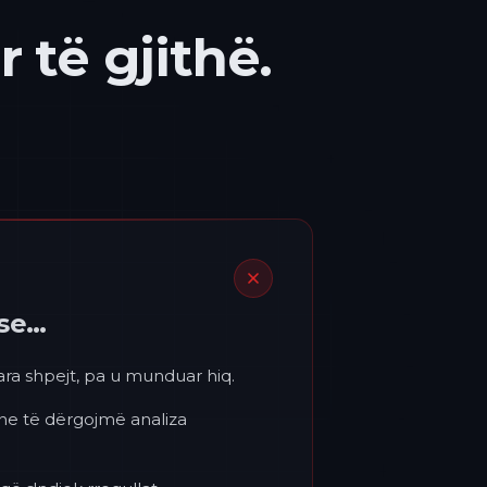
 të gjithë.
ëse…
para shpejt, pa u munduar hiq.
 ne të dërgojmë analiza