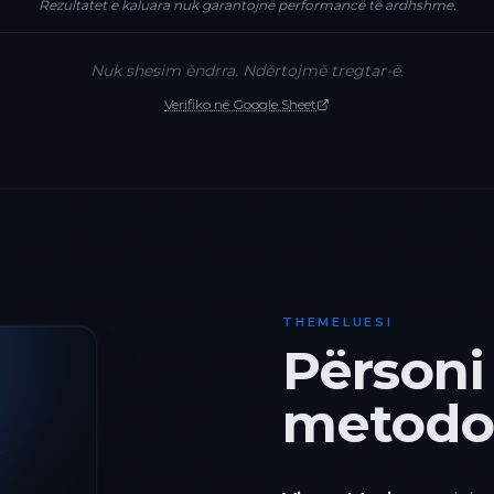
Rezultatet e kaluara nuk garantojnë performancë të ardhshme.
Nuk shesim ëndrra. Ndërtojmë tregtar-ë.
Verifiko në Google Sheet
THEMELUESI
Përsoni
metodol