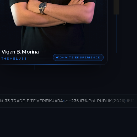
Vigan B. Morina
10+ VITE EKSPERIENCË
THEMELUES
 TË VERIFIKUARA
📈 +236.67% PnL PUBLIK (2026)
🛡️ 12 MUAJ AKSES T