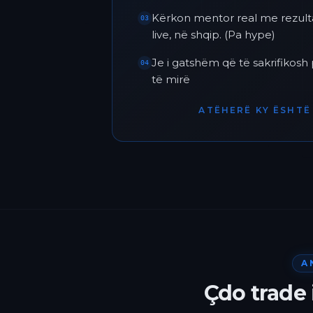
Kërkon mentor real me rezult
03
live, në shqip. (Pa hype)
Je i gatshëm që të sakrifikos
04
të mirë
ATËHERË KY ËSHTË 
A
Çdo trade