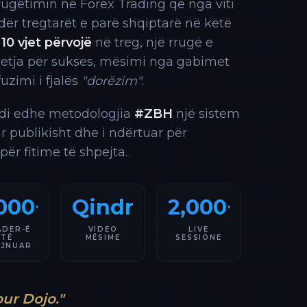
rrugëtimin në Forex Trading që nga viti
 ndër tregtarët e parë shqiptarë në këtë
10 vjet përvojë
në treg, një rrugë e
 etja për sukses, mësimi nga gabimet
fuzimi i fjalës
"dorëzim"
.
indi edhe metodologjia
#ZBH
një sistem
ar publikisht dhe i ndërtuar për
 për fitime të shpejta.
000+
Qindra
2,000+
ADER-Ë
VIDEO
LIVE
TË
MËSIME
SESSIONE
AJNUAR
our Dojo."