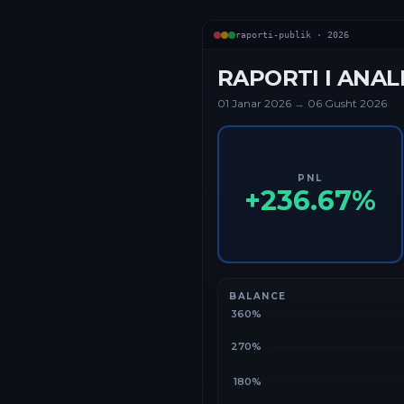
raporti-publik ·
2026
RAPORTI I ANAL
01 Janar
2026
→
06 Gusht 2026
PNL
+
236.67
%
BALANCE
360%
270%
180%