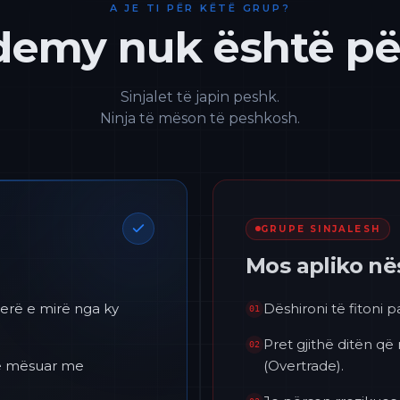
A JE TI PËR KËTË GRUP?
emy nuk është për
Sinjalet të japin peshk.
Ninja të mëson të peshkosh.
GRUPE SINJALESH
Mos apliko n
erë e mirë nga ky
Dëshironi të fitoni 
01
Pret gjithë ditën që
02
 të mësuar me
(Overtrade).