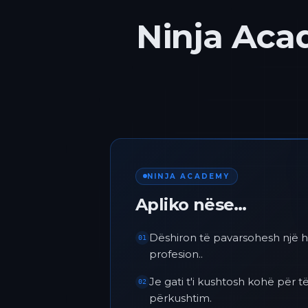
Ninja Acad
NINJA ACADEMY
Apliko nëse…
Dëshiron të pavarsohesh një h
01
profesion..
Je gati t'i kushtosh kohë për
02
përkushtim.