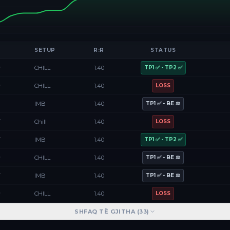
SETUP
R:R
STATUS
D
CHILL
1.40
TP1 ✅ - TP2 ✅
D
CHILL
1.40
LOSS
F
IMB
1.40
TP1 ✅ - BE ⚖️
Y
Chill
1.40
LOSS
Y
IMB
1.40
TP1 ✅ - TP2 ✅
D
CHILL
1.40
TP1 ✅ - BE ⚖️
Y
IMB
1.40
TP1 ✅ - BE ⚖️
D
CHILL
1.40
LOSS
SHFAQ TË GJITHA (
33
)