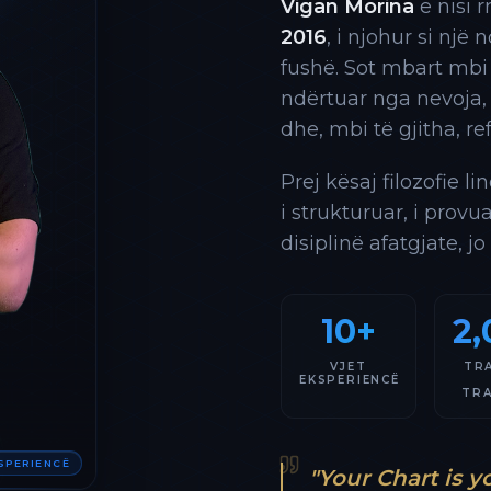
Vigan Morina
e nisi 
2016
, i njohur si një
fushë. Sot mbart mbi
ndërtuar nga nevoja,
dhe, mbi të gjitha, re
Prej kësaj filozofie l
i strukturuar, i provu
disiplinë afatgjate, jo
10+
2,
VJET
TR
EKSPERIENCË
TR
KSPERIENCË
"Your Chart is y