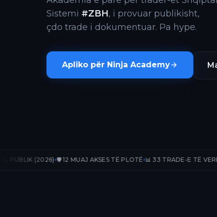
Akademia e parë për trader-ët Shqiptar
Sistemi
#ZBH
, i provuar publikisht,
çdo trade i dokumentuar. Pa hype.
Apliko për Ninja Academy
Ma
26)
🛡️ 12 MUAJ AKSES TË PLOTË
📊 33 TRADE-E TË VERIFIKUARA
📈 +2