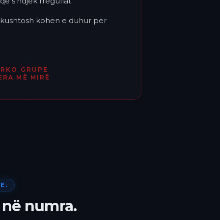
që s'ndjek rregullat.
'i kushtosh kohën e duhur për
ËRKO GRUPE
ERA MË MIRË
E.
 në numra.