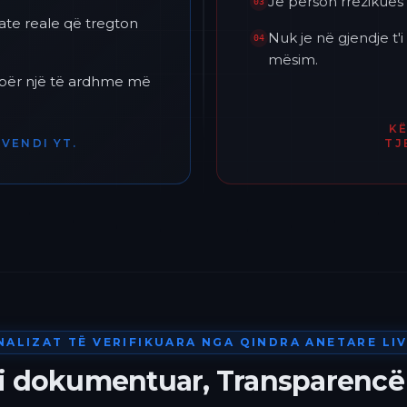
Je përson rrezikues 
03
ate reale që tregton
Nuk je në gjendje t
04
mësim.
h për një të ardhme më
K
VENDI YT.
TJ
NALIZAT TË VERIFIKUARA NGA QINDRA ANETARE LIV
 i dokumentuar, Transparencë