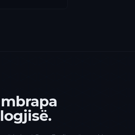
 mbrapa
ogjisë.