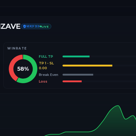
IZAVE
VERIFIED
LIVE
WINRATE
FULL TP
TP 1 - SL
58
%
0.00
Break Even
Loss