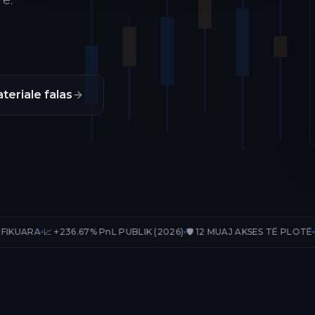
ë.
teriale falas
36.67% PnL PUBLIK (2026)
🛡️ 12 MUAJ AKSES TË PLOTË
📊 33 TRADE-E