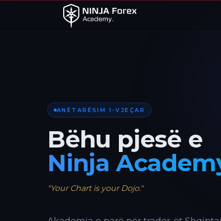
ANËTARËSIM 1-VJEÇAR
Bëhu pjesë e
Ninja Academ
"Your Chart is your Dojo."