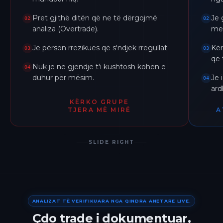
Pret gjithë ditën që ne të dërgojmë
Je 
02
02
analiza (Overtrade).
me 
Je përson rrezikues që s'ndjek rregullat.
Kër
03
03
që 
Nuk je në gjendje t'i kushtosh kohën e
04
duhur për mësim.
Je 
04
ar
KËRKO GRUPE
TJERA MË MIRË
A
SLIDE RIGHT
ANALIZAT TË VERIFIKUARA NGA QINDRA ANETARE LIVE.
Çdo trade i dokumentuar,