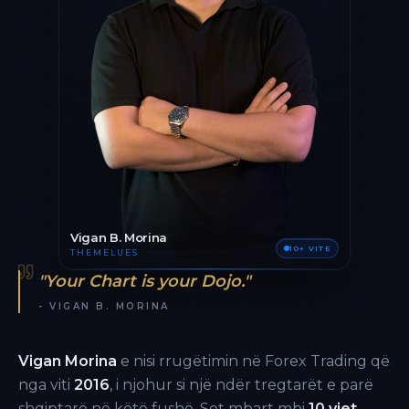
Vigan B. Morina
10+ VITE
THEMELUES
"Your Chart is your Dojo."
- VIGAN B. MORINA
Vigan Morina
e nisi rrugëtimin në Forex Trading që
nga viti
2016
, i njohur si një ndër tregtarët e parë
shqiptarë në këtë fushë. Sot mbart mbi
10 vjet