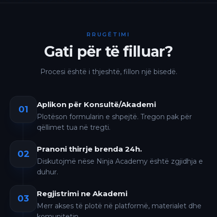
RRUGËTIMI
Gati për të filluar?
Procesi është i thjeshtë, fillon një bisedë.
Aplikon për Konsultë/Akademi
01
Plotëson formularin e shpejtë. Tregon pak për
qëllimet tua në tregti.
Pranoni thirrje brenda 24h.
02
Diskutojmë nëse Ninja Academy është zgjidhja e
duhur.
Regjistrimi ne Akademi
03
Merr akses të plotë në platformë, materialet dhe
komunitetin.