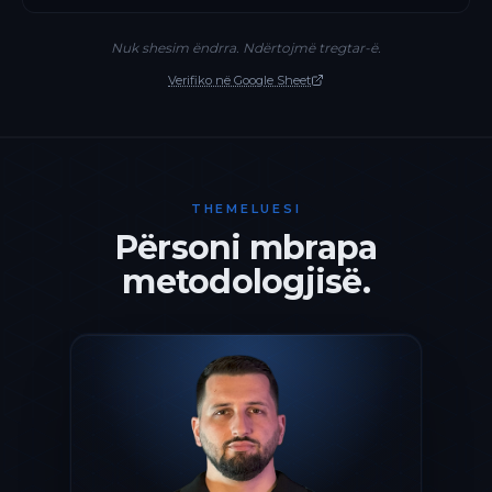
Nuk shesim ëndrra. Ndërtojmë tregtar-ë.
Verifiko në Google Sheet
THEMELUESI
Përsoni mbrapa
metodologjisë.