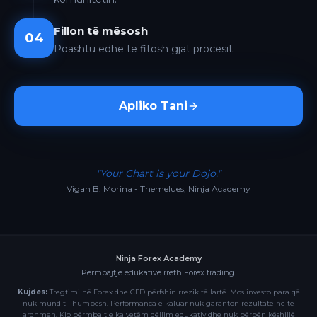
Fillon të mësosh
04
Poashtu edhe te fitosh gjat procesit.
Apliko Tani
"Your Chart is your Dojo."
Vigan B. Morina - Themelues, Ninja Academy
Ninja Forex Academy
Përmbajtje edukative rreth Forex trading.
Kujdes:
Tregtimi në Forex dhe CFD përfshin rrezik të lartë. Mos investo para që
nuk mund t'i humbësh. Performanca e kaluar nuk garanton rezultate në të
ardhmen. Kjo përmbajtje ka vetëm qëllim edukativ dhe nuk përbën këshillë