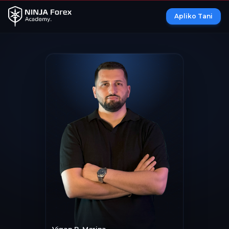
Apliko Tani