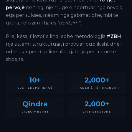
përvojë
në treg, një rrugë e ndërtuar nga nevoja,
etja për sukses, mësimi nga gabimet dhe, mbi të
gjitha, refuzimi i fjalës
"dorëzim"
.
Prej kësaj filozofie lindi edhe metodologjia
#ZBH
një sistem i strukturuar, i provuar publikisht dhe i
ndërtuar për disiplinë afatgjate, jo për fitime të
shpejta.
10+
2,000+
VJET EKSPERIENCË
TRADER-Ë TË TRAJNUAR
Qindra
2,000+
VIDEO MËSIME
LIVE SESSIONE