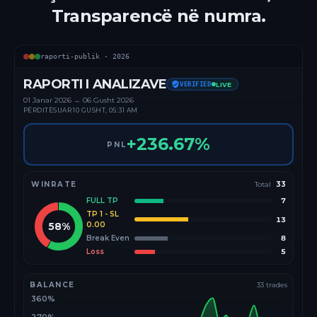
Transparencë në numra.
raporti-publik ·
2026
RAPORTI I ANALIZAVE
VERIFIED
LIVE
01 Janar
2026
→
06 Gusht 2026
PËRDITËSUAR
10 GUSHT, 05:31 AM
+
236.67
%
PNL
WINRATE
Total
33
FULL TP
7
TP 1 - SL
13
58
%
0.00
Break Even
8
Loss
5
BALANCE
33
trades
360%