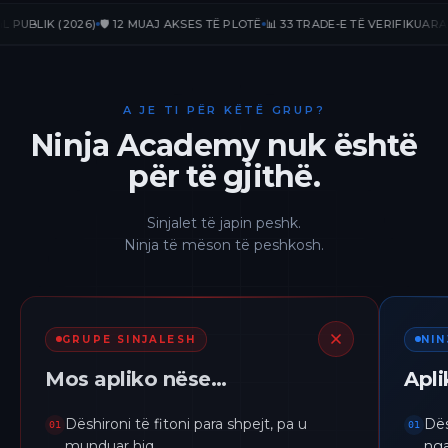
LIK (2026)
🛡️ 12 MUAJ AKSES TË PLOTË
📊 33 TRADE-E TË VERIFIKUARA
📈 +2
A JE TI PËR KËTË GRUP?
Ninja Academy nuk është
për të gjithë.
Sinjalet të japin peshk.
Ninja të mëson të peshkosh.
GRUPE SINJALESH
NI
Mos apliko nëse…
Apl
Dëshironi të fitoni para shpejt, pa u
Dës
01
01
munduar hiq.
nga