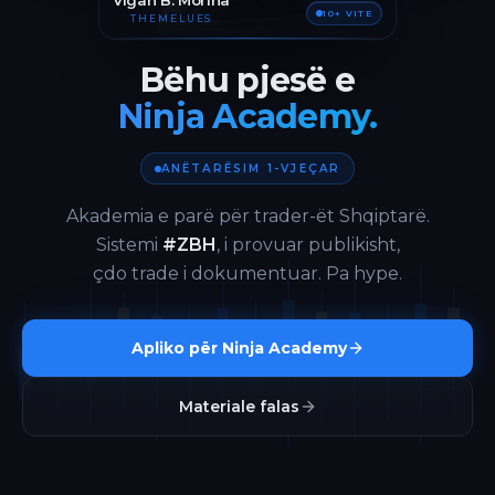
Vigan B. Morina
10+ VITE
THEMELUES
Bëhu pjesë e
Ninja Academy.
ANËTARËSIM 1-VJEÇAR
Akademia e parë për trader-ët Shqiptarë.
Sistemi
#ZBH
, i provuar publikisht,
çdo trade i dokumentuar. Pa hype.
Apliko për Ninja Academy
Materiale falas