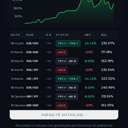
270%
180%
90%
DATA
PAIR
R:R
STATUS
NET
BAL.
06 Gusht
1.40
24.15%
236.67%
EUR/USD
TP1 ✅ - TP2 ✅
31 Korrik
1.40
-23%
171.18%
EUR/AUD
LOSS
30 Korrik
1.40
8.05%
252.18%
USD/CHF
TP1 ✅ - BE ⚖️
16 Korrik
1.40
-23%
225.94%
AUD/JPY
LOSS
14 Korrik
1.40
24.15%
323.30%
CHF/JPY
TP1 ✅ - TP2 ✅
06 Korrik
1.40
8.05%
240.96%
EUR/USD
TP1 ✅ - BE ⚖️
18 Qershor
1.40
8.05%
215.56%
GBP/JPY
TP1 ✅ - BE ⚖️
16 Qershor
1.40
-23%
192.05%
GBP/AUD
LOSS
SHFAQ TË GJITHA (
33
)
Rezultatet e kaluara nuk garantojnë performancë të ardhshme.