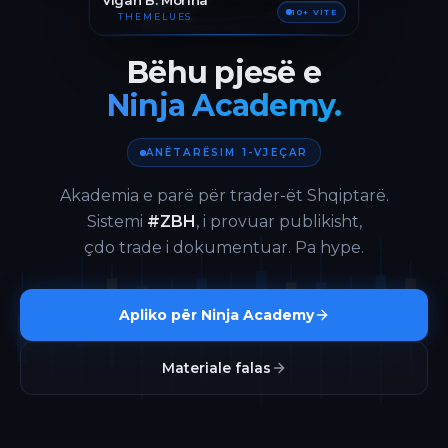
Vigan B. Morina
10+ VITE
THEMELUES
Bëhu pjesë e
Ninja Academy.
ANËTARËSIM 1-VJEÇAR
Akademia e parë për trader-ët Shqiptarë.
Sistemi
#ZBH
, i provuar publikisht,
çdo trade i dokumentuar. Pa hype.
Apliko për Ninja Academy
Materiale falas