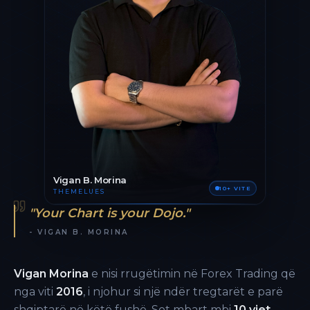
Vigan B. Morina
10+ VITE
THEMELUES
"Your Chart is your Dojo."
- VIGAN B. MORINA
Vigan Morina
e nisi rrugëtimin në Forex Trading që
nga viti
2016
, i njohur si një ndër tregtarët e parë
shqiptarë në këtë fushë. Sot mbart mbi
10 vjet