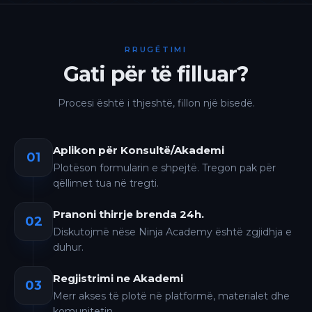
RRUGËTIMI
Gati për të filluar?
Procesi është i thjeshtë, fillon një bisedë.
Aplikon për Konsultë/Akademi
01
Plotëson formularin e shpejtë. Tregon pak për
qëllimet tua në tregti.
Pranoni thirrje brenda 24h.
02
Diskutojmë nëse Ninja Academy është zgjidhja e
duhur.
Regjistrimi ne Akademi
03
Merr akses të plotë në platformë, materialet dhe
komunitetin.