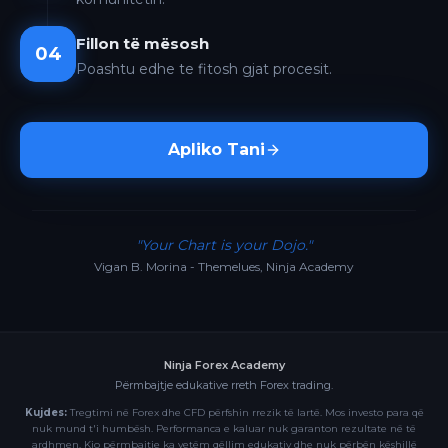
Fillon të mësosh
04
Poashtu edhe te fitosh gjat procesit.
Apliko Tani
"Your Chart is your Dojo."
Vigan B. Morina - Themelues, Ninja Academy
Ninja Forex Academy
Përmbajtje edukative rreth Forex trading.
Kujdes:
Tregtimi në Forex dhe CFD përfshin rrezik të lartë. Mos investo para që
nuk mund t'i humbësh. Performanca e kaluar nuk garanton rezultate në të
ardhmen. Kjo përmbajtje ka vetëm qëllim edukativ dhe nuk përbën këshillë