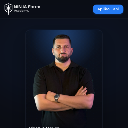
Apliko Tani