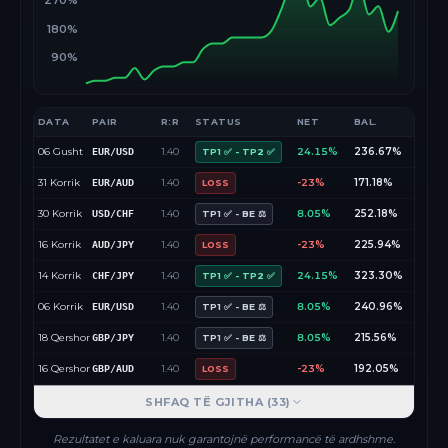
270%
180%
90%
DATA
PAIR
R:R
STATUS
NET
BAL.
06 Gusht
1.40
24.15%
236.67%
EUR/USD
TP1 ✅ - TP2 ✅
31 Korrik
1.40
-23%
171.18%
EUR/AUD
LOSS
30 Korrik
1.40
8.05%
252.18%
USD/CHF
TP1 ✅ - BE ⚖️
16 Korrik
1.40
-23%
225.94%
AUD/JPY
LOSS
14 Korrik
1.40
24.15%
323.30%
CHF/JPY
TP1 ✅ - TP2 ✅
06 Korrik
1.40
8.05%
240.96%
EUR/USD
TP1 ✅ - BE ⚖️
18 Qershor
1.40
8.05%
215.56%
GBP/JPY
TP1 ✅ - BE ⚖️
16 Qershor
1.40
-23%
192.05%
GBP/AUD
LOSS
SHFAQ TË GJITHA (
33
)
Rezultatet e kaluara nuk garantojnë performancë të ardhshme.