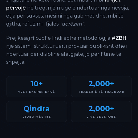
përvojë
në treg, një rrugë e ndërtuar nga nevoja,
etja për sukses, mësimi nga gabimet dhe, mbi të
gjitha, refuzimi i fjalës
"dorëzim"
.
Prej kësaj filozofie lindi edhe metodologjia
#ZBH
një sistem i strukturuar, i provuar publikisht dhe i
ndërtuar për disiplinë afatgjate, jo për fitime të
shpejta.
10+
2,000+
VJET EKSPERIENCË
TRADER-Ë TË TRAJNUAR
Qindra
2,000+
VIDEO MËSIME
LIVE SESSIONE