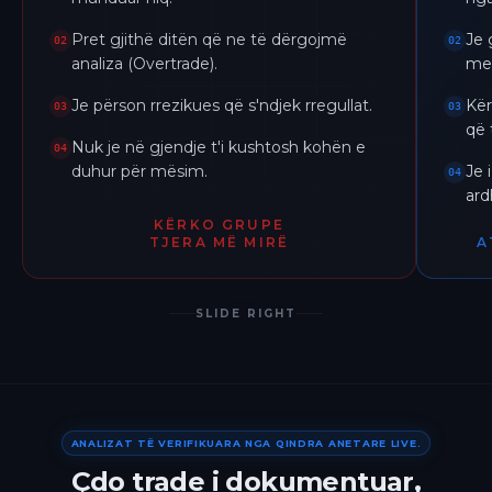
Pret gjithë ditën që ne të dërgojmë
Je 
02
02
analiza (Overtrade).
me 
Je përson rrezikues që s'ndjek rregullat.
Kër
03
03
që 
Nuk je në gjendje t'i kushtosh kohën e
04
duhur për mësim.
Je 
04
ar
KËRKO GRUPE
TJERA MË MIRË
A
SLIDE RIGHT
ANALIZAT TË VERIFIKUARA NGA QINDRA ANETARE LIVE.
Çdo trade i dokumentuar,