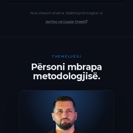
Nuk shesim ëndrra. Ndërtojmë tregtar-ë.
Verifiko në Google Sheet
THEMELUESI
Përsoni mbrapa
metodologjisë.