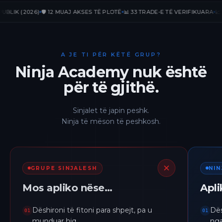
 (2026)
🛡️ 12 MUAJ AKSES TË PLOTË
📊 33 TRADE-E TË VERIFIKUARA
📈 +236.
A JE TI PËR KËTË GRUP?
Ninja Academy nuk është
për të gjithë.
Sinjalet të japin peshk.
Ninja të mëson të peshkosh.
GRUPE SINJALESH
NI
Mos apliko nëse…
Apl
Dëshironi të fitoni para shpejt, pa u
Dës
01
01
munduar hiq.
nga