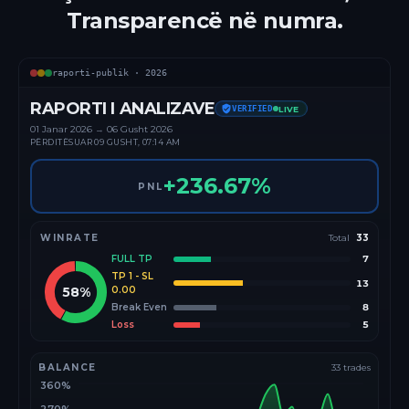
Transparencë në numra.
raporti-publik ·
2026
RAPORTI I ANALIZAVE
VERIFIED
LIVE
01 Janar
2026
→
06 Gusht 2026
PËRDITËSUAR
09 GUSHT, 07:14 AM
+
236.67
%
PNL
WINRATE
Total
33
FULL TP
7
TP 1 - SL
13
58
%
0.00
Break Even
8
Loss
5
BALANCE
33
trades
360%