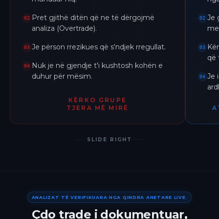
Pret gjithë ditën që ne të dërgojmë
Je 
02
02
analiza (Overtrade).
me 
Je përson rrezikues që s'ndjek rregullat.
Kër
03
03
që 
Nuk je në gjendje t'i kushtosh kohën e
04
duhur për mësim.
Je 
04
ar
KËRKO GRUPE
TJERA MË MIRË
A
SLIDE RIGHT
ANALIZAT TË VERIFIKUARA NGA QINDRA ANETARE LIVE.
Çdo trade i dokumentuar,