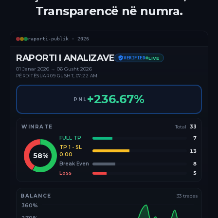
Transparencë në numra.
raporti-publik ·
2026
RAPORTI I ANALIZAVE
VERIFIED
LIVE
01 Janar
2026
→
06 Gusht 2026
PËRDITËSUAR
09 GUSHT, 07:22 AM
+
236.67
%
PNL
WINRATE
Total
33
FULL TP
7
TP 1 - SL
13
58
%
0.00
Break Even
8
Loss
5
BALANCE
33
trades
360%