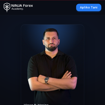
Apliko Tani