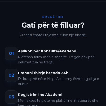
RRUGËTIMI
Gati për të filluar?
Procesi është i thjeshtë, fillon një bisedë.
Aplikon për Konsultë/Akademi
01
Plotëson formularin e shpejtë. Tregon pak për
qëllimet tua në tregti.
Pranoni thirrje brenda 24h.
02
Diskutojmë nëse Ninja Academy është zgjidhja e
duhur.
Regjistrimi ne Akademi
03
Merr akses të plotë në platformë, materialet dhe
komunitetin.