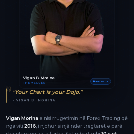
Vigan B. Morina
10+ VITE
THEMELUES
"Your Chart is your Dojo."
- VIGAN B. MORINA
Vigan Morina
e nisi rrugëtimin në Forex Trading që
nga viti
2016
, i njohur si një ndër tregtarët e parë
shqiptarë në këtë fushë. Sot mbart mbi
10 vjet