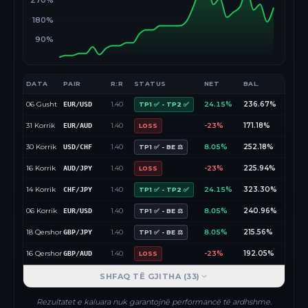
270%
180%
90%
DATA
PAIR
R:R
STATUS
NET
BAL.
06 Gusht
1.40
24.15%
236.67%
EUR/USD
TP1 ✅ - TP2 ✅
31 Korrik
1.40
-23%
171.18%
EUR/AUD
LOSS
30 Korrik
1.40
8.05%
252.18%
USD/CHF
TP1 ✅ - BE ⚖️
16 Korrik
1.40
-23%
225.94%
AUD/JPY
LOSS
14 Korrik
1.40
24.15%
323.30%
CHF/JPY
TP1 ✅ - TP2 ✅
06 Korrik
1.40
8.05%
240.96%
EUR/USD
TP1 ✅ - BE ⚖️
18 Qershor
1.40
8.05%
215.56%
GBP/JPY
TP1 ✅ - BE ⚖️
16 Qershor
1.40
-23%
192.05%
GBP/AUD
LOSS
SHFAQ TË GJITHA (
33
)
Rezultatet e kaluara nuk garantojnë performancë të ardhshme.