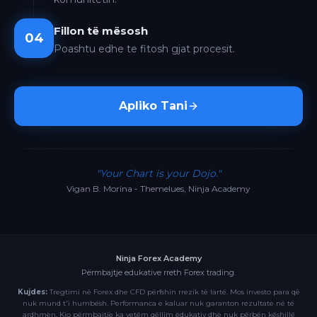
Fillon të mësosh
04
Poashtu edhe te fitosh gjat procesit.
Apliko Tani
"Your Chart is your Dojo."
Vigan B. Morina - Themelues, Ninja Academy
Ninja Forex Academy
Përmbajtje edukative rreth Forex trading.
Kujdes:
Tregtimi në Forex dhe CFD përfshin rrezik të lartë. Mos investo para që
nuk mund t'i humbësh. Performanca e kaluar nuk garanton rezultate në të
ardhmen. Kjo përmbajtje ka vetëm qëllim edukativ dhe nuk përbën këshillë