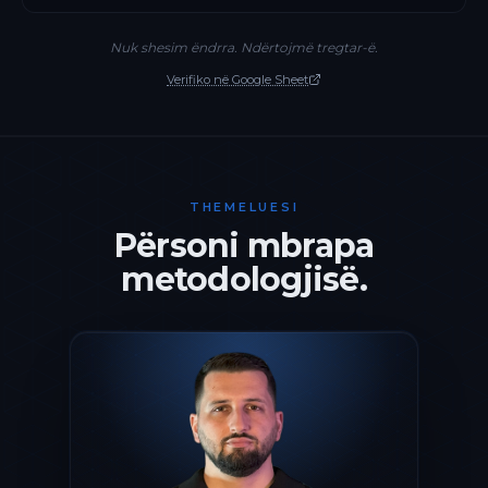
Nuk shesim ëndrra. Ndërtojmë tregtar-ë.
Verifiko në Google Sheet
THEMELUESI
Përsoni mbrapa
metodologjisë.