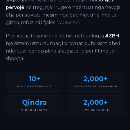
përvojë
në treg, një rrugë e ndërtuar nga nevoja,
etja për sukses, mësimi nga gabimet dhe, mbi të
gjitha, refuzimi i fjalës
"dorëzim"
.
Prej kësaj filozofie lindi edhe metodologjia
#ZBH
një sistem i strukturuar, i provuar publikisht dhe i
ndërtuar për disiplinë afatgjate, jo për fitime të
shpejta.
10+
2,000+
VJET EKSPERIENCË
TRADER-Ë TË TRAJNUAR
Qindra
2,000+
VIDEO MËSIME
LIVE SESSIONE