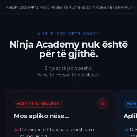
LIK (2026)
🛡️ 12 MUAJ AKSES TË PLOTË
📊 33 TRADE-E TË VERIFIKUARA
📈 +2
A JE TI PËR KËTË GRUP?
Ninja Academy nuk është
për të gjithë.
Sinjalet të japin peshk.
Ninja të mëson të peshkosh.
GRUPE SINJALESH
NI
Mos apliko nëse…
Apl
Dëshironi të fitoni para shpejt, pa u
Dës
01
01
munduar hiq.
nga