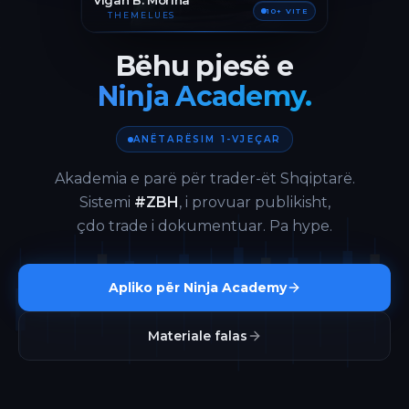
Vigan B. Morina
10+ VITE
THEMELUES
Bëhu pjesë e
Ninja Academy.
ANËTARËSIM 1-VJEÇAR
Akademia e parë për trader-ët Shqiptarë.
Sistemi
#ZBH
, i provuar publikisht,
çdo trade i dokumentuar. Pa hype.
Apliko për Ninja Academy
Materiale falas