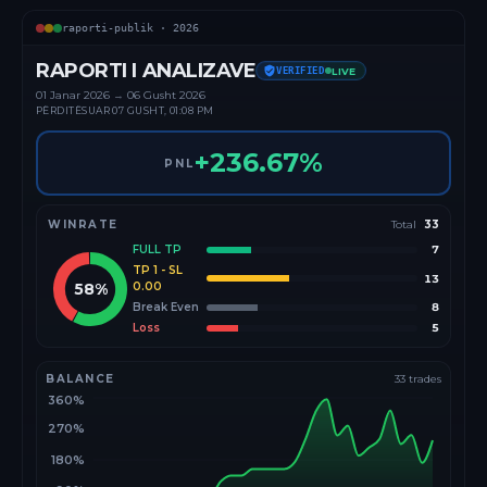
raporti-publik ·
2026
RAPORTI I ANALIZAVE
VERIFIED
LIVE
01 Janar
2026
→
06 Gusht 2026
PËRDITËSUAR
07 GUSHT, 01:08 PM
+
236.67
%
PNL
WINRATE
Total
33
FULL TP
7
TP 1 - SL
13
58
%
0.00
Break Even
8
Loss
5
BALANCE
33
trades
360%
270%
180%