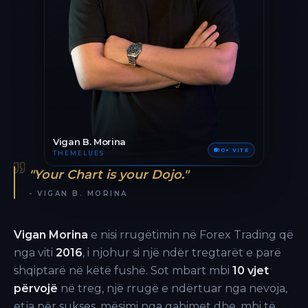
Vigan B. Morina
10+ VITE
THEMELUES
"Your Chart is your Dojo."
- VIGAN B. MORINA
Vigan Morina
e nisi rrugëtimin në Forex Trading që
nga viti
2016
, i njohur si një ndër tregtarët e parë
shqiptarë në këtë fushë. Sot mbart mbi
10 vjet
përvojë
në treg, një rrugë e ndërtuar nga nevoja,
etja për sukses, mësimi nga gabimet dhe, mbi të