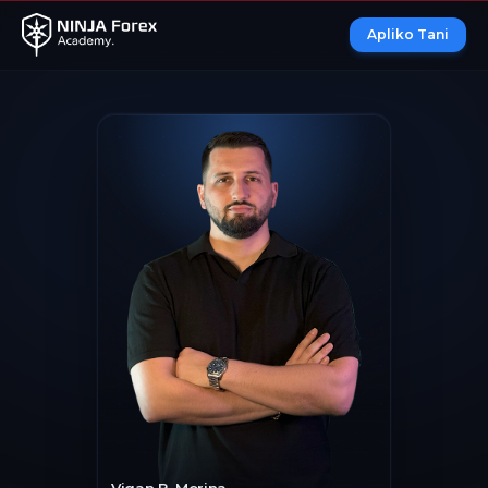
Apliko Tani