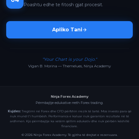
04
Poashtu edhe te fitosh gjat procesit.
Apliko Tani
"Your Chart is your Dojo."
Vigan B. Morina — Themelues, Ninja Academy
Ninja Forex Academy
Përmbajtje edukative rreth Forex trading.
Kujdes:
Tregtimi në Forex dhe CFD përfshin rrezik të lartë. Mos investo para që
nuk mund t'i humbësh. Performanca e kaluar nuk garanton rezultate në të
ardhmen. Kjo përmbajtje ka vetëm qëllim edukativ dhe nuk përbën këshillë
financiare.
©
2026
Ninja Forex Academy. Të gjitha të drejtat e rezervuara.