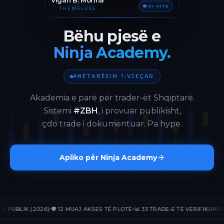
Vigan B. Morina
10+ VITE
THEMELUES
Bëhu pjesë e
Ninja Academy.
ANËTARËSIM 1-VJEÇAR
Akademia e parë për trader-ët Shqiptarë.
Sistemi
#ZBH
, i provuar publikisht,
çdo trade i dokumentuar. Pa hype.
Apliko për Ninja Academy
LIK (2026)
🛡️ 12 MUAJ AKSES TË PLOTË
📊 33 TRADE-E TË VERIFIKUARA
📈 +2