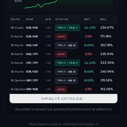
90%
DATA
PAIR
R:R
STATUS
NET
BAL.
06 Gusht
1.40
24.15%
236.67%
EUR/USD
TP1 ✅ - TP2 ✅
31 Korrik
1.40
-23%
171.18%
EUR/AUD
LOSS
30 Korrik
1.40
8.05%
252.18%
USD/CHF
TP1 ✅ - BE ⚖️
16 Korrik
1.40
-23%
225.94%
AUD/JPY
LOSS
14 Korrik
1.40
24.15%
323.30%
CHF/JPY
TP1 ✅ - TP2 ✅
06 Korrik
1.40
8.05%
240.96%
EUR/USD
TP1 ✅ - BE ⚖️
18 Qershor
1.40
8.05%
215.56%
GBP/JPY
TP1 ✅ - BE ⚖️
16 Qershor
1.40
-23%
192.05%
GBP/AUD
LOSS
SHFAQ TË GJITHA (
33
)
Rezultatet e kaluara nuk garantojnë performancë të ardhshme.
Nuk shesim ëndrra. Ndërtojmë tregtar-ë.