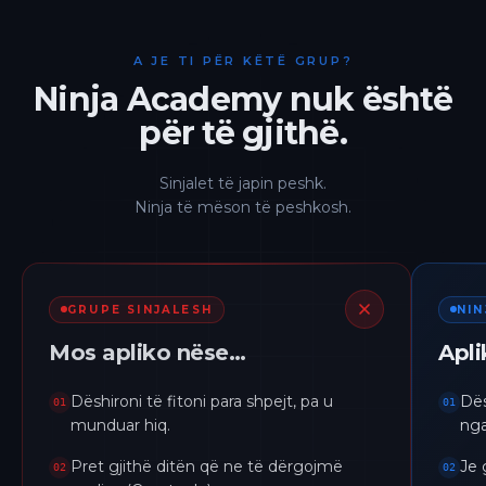
A JE TI PËR KËTË GRUP?
Ninja Academy nuk është
për të gjithë.
Sinjalet të japin peshk.
Ninja të mëson të peshkosh.
GRUPE SINJALESH
NI
Mos apliko nëse…
Apl
Dëshironi të fitoni para shpejt, pa u
Dës
01
01
munduar hiq.
nga
Pret gjithë ditën që ne të dërgojmë
Je 
02
02