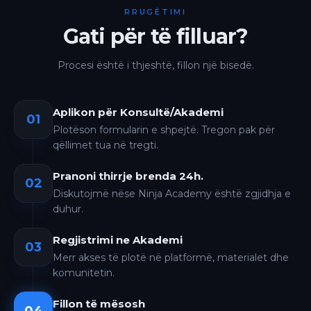
RRUGËTIMI
Gati për të filluar?
Procesi është i thjeshtë, fillon një bisedë.
Aplikon për Konsultë/Akademi
01
Plotëson formularin e shpejtë. Tregon pak për
qëllimet tua në tregti.
Pranoni thirrje brenda 24h.
02
Diskutojmë nëse Ninja Academy është zgjidhja e
duhur.
Regjistrimi ne Akademi
03
Merr akses të plotë në platformë, materialet dhe
komunitetin.
Fillon të mësosh