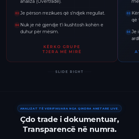
analiza (Overtrade).
me 
Je përson rrezikues që s'ndjek rregullat.
Kër
03
03
që 
Nuk je në gjendje t'i kushtosh kohën e
04
duhur për mësim.
Je 
04
ar
KËRKO GRUPE
TJERA MË MIRË
A
SLIDE RIGHT
ANALIZAT TË VERIFIKUARA NGA QINDRA ANETARE LIVE.
Çdo trade i dokumentuar,
Transparencë në numra.