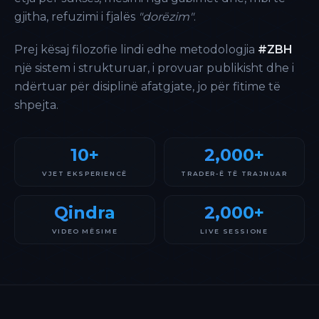
gjitha, refuzimi i fjalës
"dorëzim"
.
Prej kësaj filozofie lindi edhe metodologjia
#ZBH
një sistem i strukturuar, i provuar publikisht dhe i
ndërtuar për disiplinë afatgjate, jo për fitime të
shpejta.
10+
2,000+
VJET EKSPERIENCË
TRADER-Ë TË TRAJNUAR
Qindra
2,000+
VIDEO MËSIME
LIVE SESSIONE