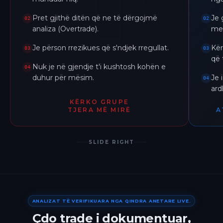
Pret gjithë ditën që ne të dërgojmë
Je 
02
02
analiza (Overtrade).
me 
Je përson rrezikues që s'ndjek rregullat.
Kër
03
03
që 
Nuk je në gjendje t'i kushtosh kohën e
04
duhur për mësim.
Je 
04
ar
KËRKO GRUPE
TJERA MË MIRË
A
SLIDE RIGHT
ANALIZAT TË VERIFIKUARA NGA QINDRA ANETARE LIVE.
Çdo trade i dokumentuar,