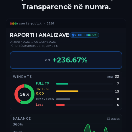
Transparencë në numra.
raporti-publik ·
2026
RAPORTI I ANALIZAVE
VERIFIED
LIVE
01 Janar
2026
→
06 Gusht 2026
PËRDITËSUAR
08 GUSHT, 03:48 PM
+
236.67
%
PNL
WINRATE
Total
33
FULL TP
7
TP 1 - SL
13
58
%
0.00
Break Even
8
Loss
5
BALANCE
33
trades
360%