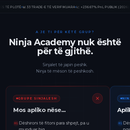
 PLOTË
📊 33 TRADE-E TË VERIFIKUARA
📈 +236.67% PnL PUBLIK (2026)
🛡️ 12
A JE TI PËR KËTË GRUP?
Ninja Academy nuk është
për të gjithë.
Sinjalet të japin peshk.
Ninja të mëson të peshkosh.
GRUPE SINJALESH
NI
Mos apliko nëse…
Apl
Dëshironi të fitoni para shpejt, pa u
Dës
01
01
munduar hiq.
nga