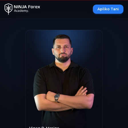
Apliko Tani