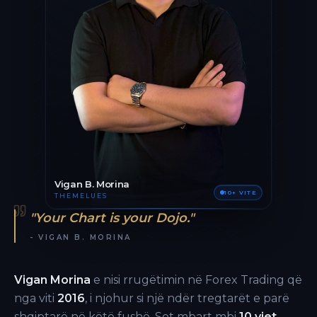
Vigan B. Morina
10+ VITE
THEMELUES
"Your Chart is your Dojo."
- VIGAN B. MORINA
Vigan Morina
e nisi rrugëtimin në Forex Trading që
nga viti
2016
, i njohur si një ndër tregtarët e parë
shqiptarë në këtë fushë. Sot mbart mbi
10 vjet