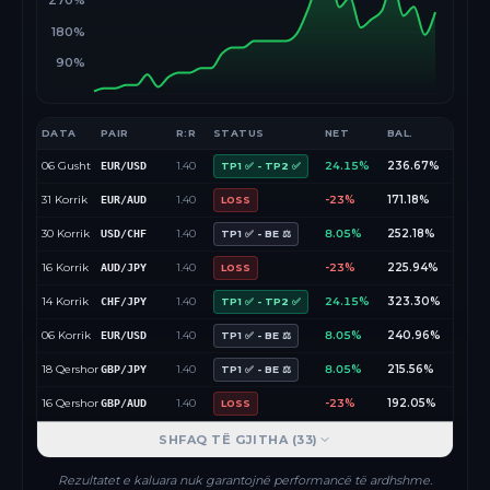
270%
180%
90%
DATA
PAIR
R:R
STATUS
NET
BAL.
06 Gusht
1.40
24.15%
236.67%
EUR/USD
TP1 ✅ - TP2 ✅
31 Korrik
1.40
-23%
171.18%
EUR/AUD
LOSS
30 Korrik
1.40
8.05%
252.18%
USD/CHF
TP1 ✅ - BE ⚖️
16 Korrik
1.40
-23%
225.94%
AUD/JPY
LOSS
14 Korrik
1.40
24.15%
323.30%
CHF/JPY
TP1 ✅ - TP2 ✅
06 Korrik
1.40
8.05%
240.96%
EUR/USD
TP1 ✅ - BE ⚖️
18 Qershor
1.40
8.05%
215.56%
GBP/JPY
TP1 ✅ - BE ⚖️
16 Qershor
1.40
-23%
192.05%
GBP/AUD
LOSS
SHFAQ TË GJITHA (
33
)
Rezultatet e kaluara nuk garantojnë performancë të ardhshme.