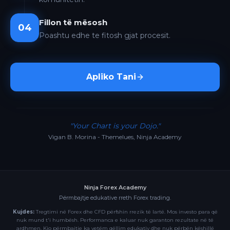
Fillon të mësosh
04
Poashtu edhe te fitosh gjat procesit.
Apliko Tani
"Your Chart is your Dojo."
Vigan B. Morina - Themelues, Ninja Academy
Ninja Forex Academy
Përmbajtje edukative rreth Forex trading.
Kujdes:
Tregtimi në Forex dhe CFD përfshin rrezik të lartë. Mos investo para që
nuk mund t'i humbësh. Performanca e kaluar nuk garanton rezultate në të
ardhmen. Kjo përmbajtje ka vetëm qëllim edukativ dhe nuk përbën këshillë