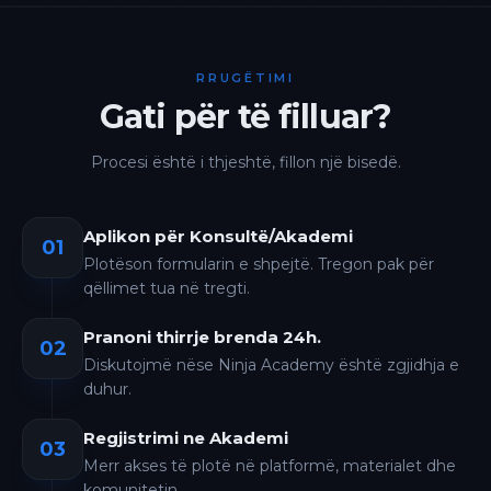
RRUGËTIMI
Gati për të filluar?
Procesi është i thjeshtë, fillon një bisedë.
Aplikon për Konsultë/Akademi
01
Plotëson formularin e shpejtë. Tregon pak për
qëllimet tua në tregti.
Pranoni thirrje brenda 24h.
02
Diskutojmë nëse Ninja Academy është zgjidhja e
duhur.
Regjistrimi ne Akademi
03
Merr akses të plotë në platformë, materialet dhe
komunitetin.