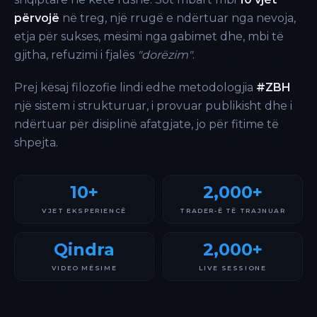
përvojë
në treg, një rrugë e ndërtuar nga nevoja,
etja për sukses, mësimi nga gabimet dhe, mbi të
gjitha, refuzimi i fjalës
"dorëzim"
.
Prej kësaj filozofie lindi edhe metodologjia
#ZBH
një sistem i strukturuar, i provuar publikisht dhe i
ndërtuar për disiplinë afatgjate, jo për fitime të
shpejta.
10+
2,000+
VJET EKSPERIENCË
TRADER-Ë TË TRAJNUAR
Qindra
2,000+
VIDEO MËSIME
LIVE SESSIONE