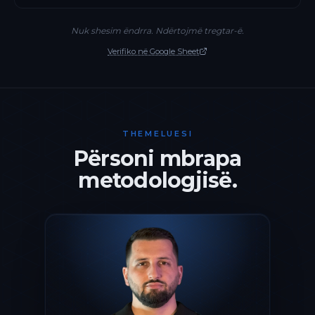
Nuk shesim ëndrra. Ndërtojmë tregtar-ë.
Verifiko në Google Sheet
THEMELUESI
Përsoni mbrapa
metodologjisë.