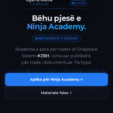
Vigan B. Morina
10+ VITE
THEMELUES
Bëhu pjesë e
Ninja Academy.
ANËTARËSIM 1-VJEÇAR
Akademia e parë për trader-ët Shqiptarë.
Sistemi
#ZBH
, i provuar publikisht,
çdo trade i dokumentuar. Pa hype.
Apliko për Ninja Academy
Materiale falas