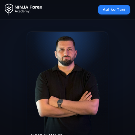
Apliko Tani