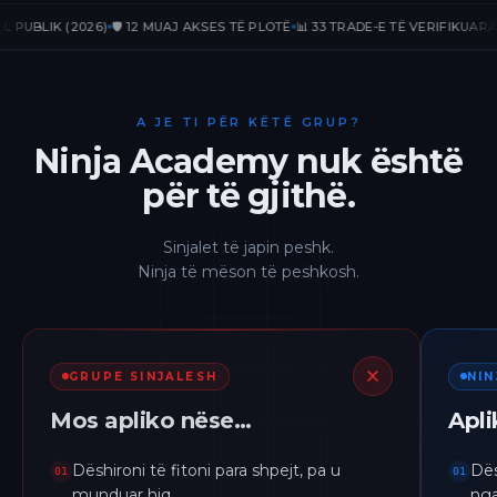
LIK (2026)
🛡️ 12 MUAJ AKSES TË PLOTË
📊 33 TRADE-E TË VERIFIKUARA
📈 +2
A JE TI PËR KËTË GRUP?
Ninja Academy nuk është
për të gjithë.
Sinjalet të japin peshk.
Ninja të mëson të peshkosh.
GRUPE SINJALESH
NI
Mos apliko nëse…
Apl
Dëshironi të fitoni para shpejt, pa u
Dës
01
01
munduar hiq.
nga