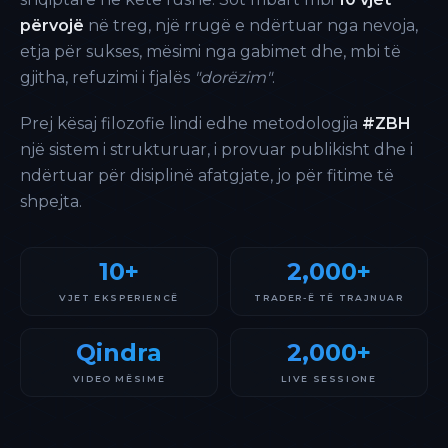
përvojë
në treg, një rrugë e ndërtuar nga nevoja,
etja për sukses, mësimi nga gabimet dhe, mbi të
gjitha, refuzimi i fjalës
"dorëzim"
.
Prej kësaj filozofie lindi edhe metodologjia
#ZBH
një sistem i strukturuar, i provuar publikisht dhe i
ndërtuar për disiplinë afatgjate, jo për fitime të
shpejta.
10+
2,000+
VJET EKSPERIENCË
TRADER-Ë TË TRAJNUAR
Qindra
2,000+
VIDEO MËSIME
LIVE SESSIONE