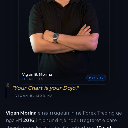
Vigan B. Morina
10+ VITE
THEMELUES
"Your Chart is your Dojo."
- VIGAN B. MORINA
Vigan Morina
e nisi rrugëtimin në Forex Trading që
nga viti
2016
, i njohur si një ndër tregtarët e parë
shqiptarë në këtë fushë. Sot mbart mbi
10 vjet