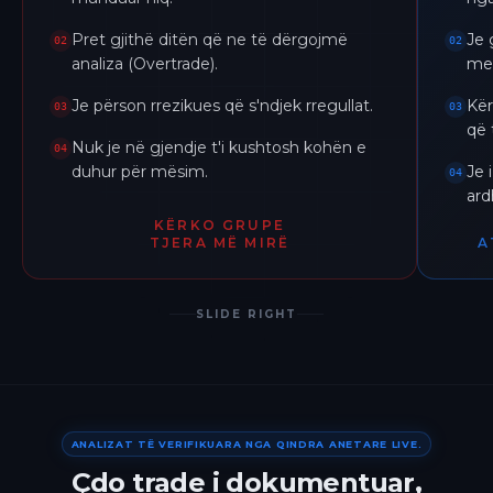
Pret gjithë ditën që ne të dërgojmë
Je 
02
02
analiza (Overtrade).
me 
Je përson rrezikues që s'ndjek rregullat.
Kër
03
03
që 
Nuk je në gjendje t'i kushtosh kohën e
04
duhur për mësim.
Je 
04
ar
KËRKO GRUPE
TJERA MË MIRË
A
SLIDE RIGHT
ANALIZAT TË VERIFIKUARA NGA QINDRA ANETARE LIVE.
Çdo trade i dokumentuar,