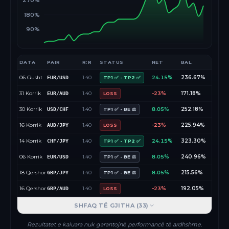
270%
180%
90%
DATA
PAIR
R:R
STATUS
NET
BAL.
06 Gusht
1.40
24.15%
236.67%
EUR/USD
TP1 ✅ - TP2 ✅
31 Korrik
1.40
-23%
171.18%
EUR/AUD
LOSS
30 Korrik
1.40
8.05%
252.18%
USD/CHF
TP1 ✅ - BE ⚖️
16 Korrik
1.40
-23%
225.94%
AUD/JPY
LOSS
14 Korrik
1.40
24.15%
323.30%
CHF/JPY
TP1 ✅ - TP2 ✅
06 Korrik
1.40
8.05%
240.96%
EUR/USD
TP1 ✅ - BE ⚖️
18 Qershor
1.40
8.05%
215.56%
GBP/JPY
TP1 ✅ - BE ⚖️
16 Qershor
1.40
-23%
192.05%
GBP/AUD
LOSS
SHFAQ TË GJITHA (
33
)
Rezultatet e kaluara nuk garantojnë performancë të ardhshme.