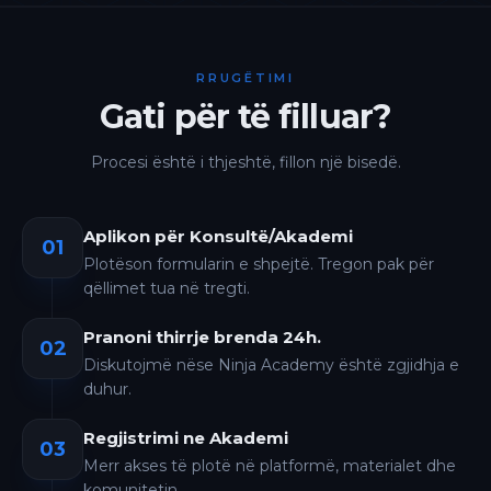
RRUGËTIMI
Gati për të filluar?
Procesi është i thjeshtë, fillon një bisedë.
Aplikon për Konsultë/Akademi
01
Plotëson formularin e shpejtë. Tregon pak për
qëllimet tua në tregti.
Pranoni thirrje brenda 24h.
02
Diskutojmë nëse Ninja Academy është zgjidhja e
duhur.
Regjistrimi ne Akademi
03
Merr akses të plotë në platformë, materialet dhe
komunitetin.