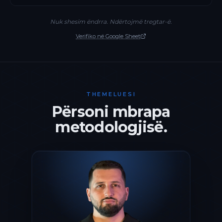
Nuk shesim ëndrra. Ndërtojmë tregtar-ë.
Verifiko në Google Sheet
THEMELUESI
Përsoni mbrapa
metodologjisë.