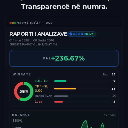
Transparencë në numra.
raporti-publik ·
2026
RAPORTI I ANALIZAVE
VERIFIED
LIVE
01 Janar
2026
→
06 Gusht 2026
PËRDITËSUAR
07 GUSHT, 09:47 PM
+
236.67
%
PNL
WINRATE
Total
33
FULL TP
7
TP 1 - SL
13
58
%
0.00
Break Even
8
Loss
5
BALANCE
33
trades
360%