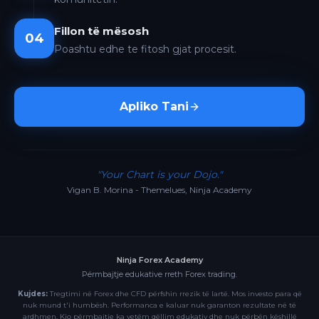
Fillon të mësosh
04
Poashtu edhe te fitosh gjat procesit.
Apliko Tani
"Your Chart is your Dojo."
Vigan B. Morina - Themelues, Ninja Academy
Ninja Forex Academy
Përmbajtje edukative rreth Forex trading.
Kujdes:
Tregtimi në Forex dhe CFD përfshin rrezik të lartë. Mos investo para që
nuk mund t'i humbësh. Performanca e kaluar nuk garanton rezultate në të
ardhmen. Kjo përmbajtje ka vetëm qëllim edukativ dhe nuk përbën këshillë