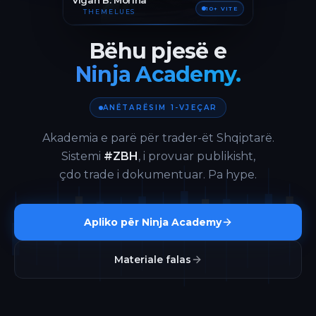
Vigan B. Morina
10+ VITE
THEMELUES
Bëhu pjesë e
Ninja Academy.
ANËTARËSIM 1-VJEÇAR
Akademia e parë për trader-ët Shqiptarë.
Sistemi
#ZBH
, i provuar publikisht,
çdo trade i dokumentuar. Pa hype.
Apliko për Ninja Academy
Materiale falas