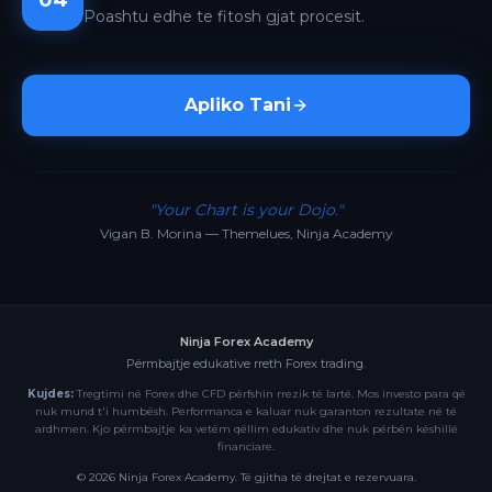
04
Poashtu edhe te fitosh gjat procesit.
Apliko Tani
"Your Chart is your Dojo."
Vigan B. Morina — Themelues, Ninja Academy
Ninja Forex Academy
Përmbajtje edukative rreth Forex trading.
Kujdes:
Tregtimi në Forex dhe CFD përfshin rrezik të lartë. Mos investo para që
nuk mund t'i humbësh. Performanca e kaluar nuk garanton rezultate në të
ardhmen. Kjo përmbajtje ka vetëm qëllim edukativ dhe nuk përbën këshillë
financiare.
©
2026
Ninja Forex Academy. Të gjitha të drejtat e rezervuara.