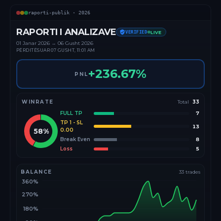
raporti-publik ·
2026
RAPORTI I ANALIZAVE
VERIFIED
LIVE
01 Janar
2026
→
06 Gusht 2026
PËRDITËSUAR
07 GUSHT, 11:01 AM
+
236.67
%
PNL
WINRATE
Total
33
FULL TP
7
TP 1 - SL
13
58
%
0.00
Break Even
8
Loss
5
BALANCE
33
trades
360%
270%
180%