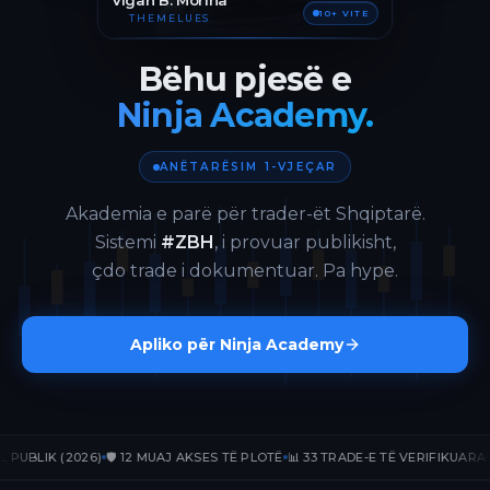
Vigan B. Morina
10+ VITE
THEMELUES
Bëhu pjesë e
Ninja Academy.
ANËTARËSIM 1-VJEÇAR
Akademia e parë për trader-ët Shqiptarë.
Sistemi
#ZBH
, i provuar publikisht,
çdo trade i dokumentuar. Pa hype.
Apliko për Ninja Academy
IK (2026)
🛡️ 12 MUAJ AKSES TË PLOTË
📊 33 TRADE-E TË VERIFIKUARA
📈 +23