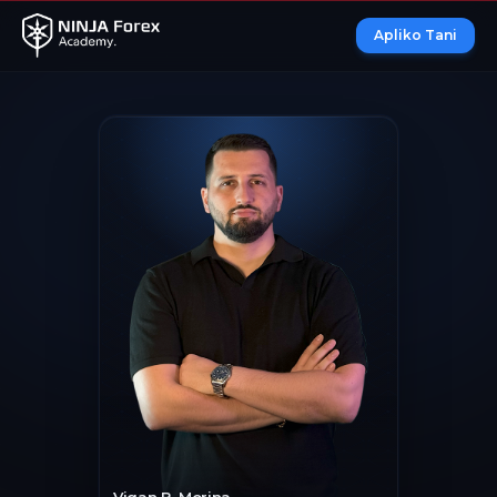
Apliko Tani