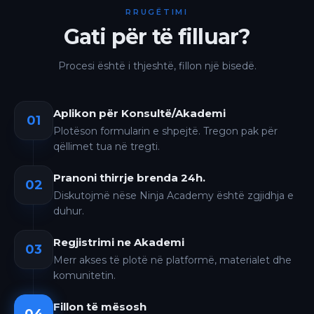
RRUGËTIMI
Gati për të filluar?
Procesi është i thjeshtë, fillon një bisedë.
Aplikon për Konsultë/Akademi
01
Plotëson formularin e shpejtë. Tregon pak për
qëllimet tua në tregti.
Pranoni thirrje brenda 24h.
02
Diskutojmë nëse Ninja Academy është zgjidhja e
duhur.
Regjistrimi ne Akademi
03
Merr akses të plotë në platformë, materialet dhe
komunitetin.
Fillon të mësosh