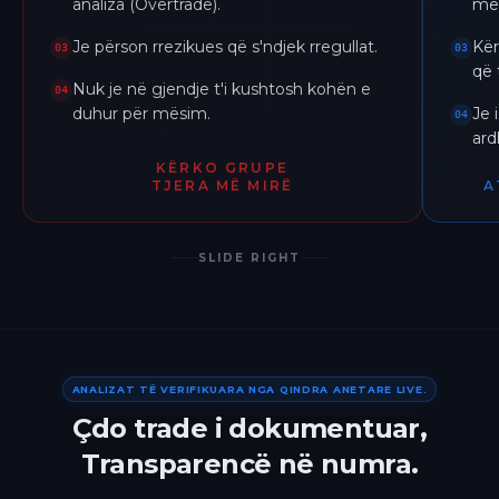
analiza (Overtrade).
me 
Je përson rrezikues që s'ndjek rregullat.
Kër
03
03
që 
Nuk je në gjendje t'i kushtosh kohën e
04
duhur për mësim.
Je 
04
ar
KËRKO GRUPE
TJERA MË MIRË
A
SLIDE RIGHT
ANALIZAT TË VERIFIKUARA NGA QINDRA ANETARE LIVE.
Çdo trade i dokumentuar,
Transparencë në numra.