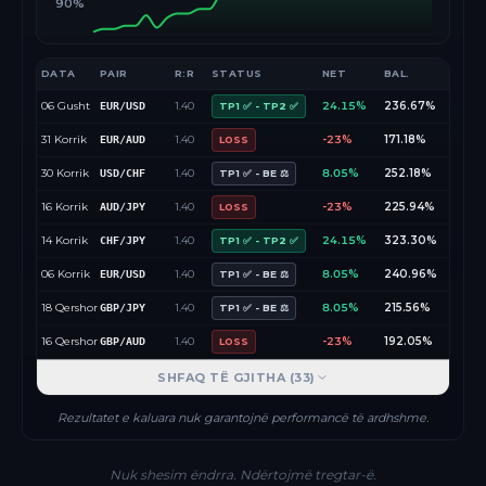
90%
DATA
PAIR
R:R
STATUS
NET
BAL.
06 Gusht
1.40
24.15%
236.67%
EUR/USD
TP1 ✅ - TP2 ✅
31 Korrik
1.40
-23%
171.18%
EUR/AUD
LOSS
30 Korrik
1.40
8.05%
252.18%
USD/CHF
TP1 ✅ - BE ⚖️
16 Korrik
1.40
-23%
225.94%
AUD/JPY
LOSS
14 Korrik
1.40
24.15%
323.30%
CHF/JPY
TP1 ✅ - TP2 ✅
06 Korrik
1.40
8.05%
240.96%
EUR/USD
TP1 ✅ - BE ⚖️
18 Qershor
1.40
8.05%
215.56%
GBP/JPY
TP1 ✅ - BE ⚖️
16 Qershor
1.40
-23%
192.05%
GBP/AUD
LOSS
SHFAQ TË GJITHA (
33
)
Rezultatet e kaluara nuk garantojnë performancë të ardhshme.
Nuk shesim ëndrra. Ndërtojmë tregtar-ë.