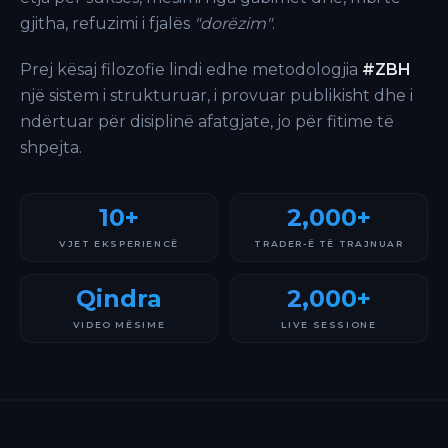
gjitha, refuzimi i fjalës
"dorëzim"
.
Prej kësaj filozofie lindi edhe metodologjia
#ZBH
një sistem i strukturuar, i provuar publikisht dhe i
ndërtuar për disiplinë afatgjate, jo për fitime të
shpejta.
10+
2,000+
VJET EKSPERIENCË
TRADER-Ë TË TRAJNUAR
Qindra
2,000+
VIDEO MËSIME
LIVE SESSIONE