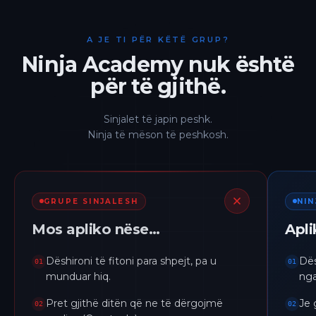
A JE TI PËR KËTË GRUP?
Ninja Academy nuk është
për të gjithë.
Sinjalet të japin peshk.
Ninja të mëson të peshkosh.
GRUPE SINJALESH
NI
Mos apliko nëse…
Apl
Dëshironi të fitoni para shpejt, pa u
Dës
01
01
munduar hiq.
nga
Pret gjithë ditën që ne të dërgojmë
Je 
02
02