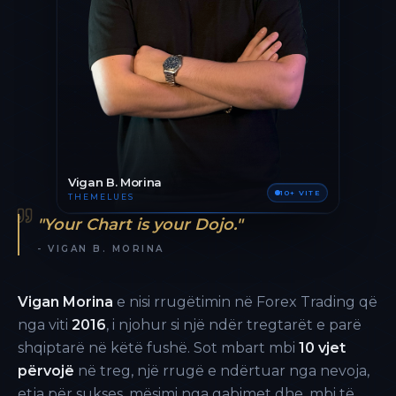
Vigan B. Morina
10+ VITE
THEMELUES
"Your Chart is your Dojo."
- VIGAN B. MORINA
Vigan Morina
e nisi rrugëtimin në Forex Trading që
nga viti
2016
, i njohur si një ndër tregtarët e parë
shqiptarë në këtë fushë. Sot mbart mbi
10 vjet
përvojë
në treg, një rrugë e ndërtuar nga nevoja,
etja për sukses, mësimi nga gabimet dhe, mbi të