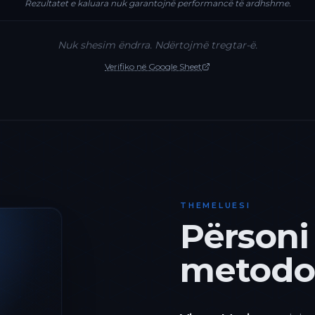
Rezultatet e kaluara nuk garantojnë performancë të ardhshme.
Nuk shesim ëndrra. Ndërtojmë tregtar-ë.
Verifiko në Google Sheet
THEMELUESI
Përsoni
metodol