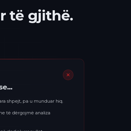
 të gjithë.
ëse…
para shpejt, pa u munduar hiq.
 ne të dërgojmë analiza