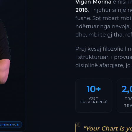
Vigan Morina
e nisi 
2016
, i njohur si një
fushë. Sot mbart mbi
ndërtuar nga nevoja,
dhe, mbi të gjitha, re
Prej kësaj filozofie l
i strukturuar, i provu
disiplinë afatgjate, jo
10+
2,
VJET
TR
EKSPERIENCË
TR
KSPERIENCË
"Your Chart is y