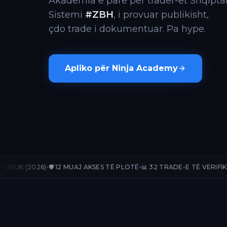
Akademia e parë për trader-ët Shqiptar
Sistemi
#ZBH
, i provuar publikisht,
çdo trade i dokumentuar. Pa hype.
Apliko për Ninja Academy
)
🛡️ 12 MUAJ AKSES TË PLOTË
📊 32 TRADE-E TË VERIFIKUARA
📈 +171