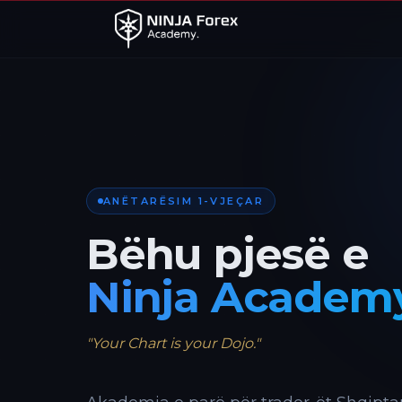
ANËTARËSIM 1-VJEÇAR
Bëhu pjesë e
Ninja Academ
"Your Chart is your Dojo."