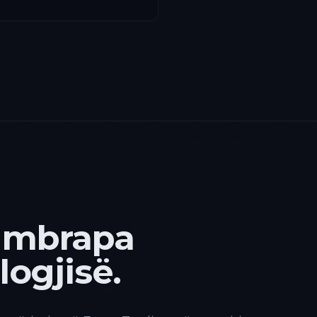
 mbrapa
ogjisë.