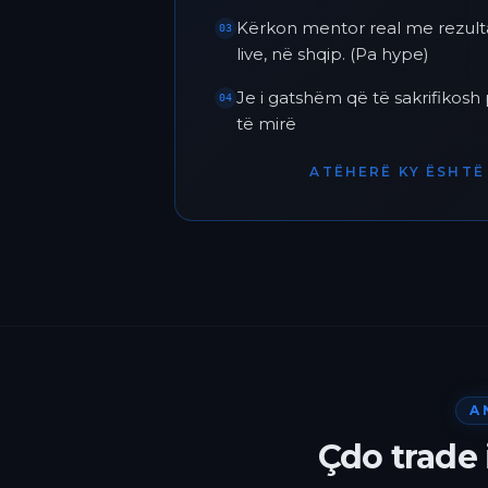
Kërkon mentor real me rezult
03
live, në shqip. (Pa hype)
Je i gatshëm që të sakrifikos
04
të mirë
ATËHERË KY ËSHTË 
A
Çdo trade