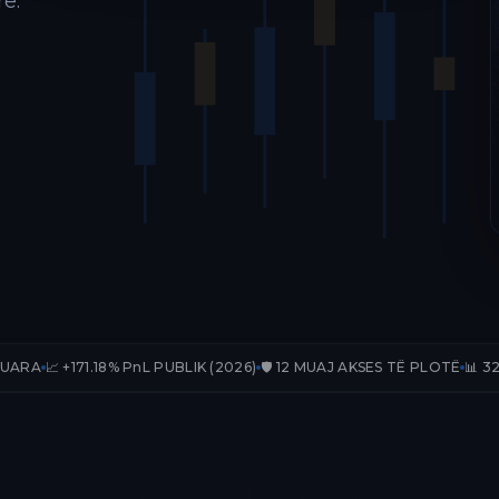
ë.
.18% PnL PUBLIK (2026)
🛡️ 12 MUAJ AKSES TË PLOTË
📊 32 TRADE-E TË