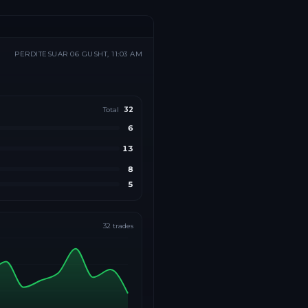
PËRDITËSUAR
06 GUSHT, 11:03 AM
Total
32
6
13
8
5
32
trades