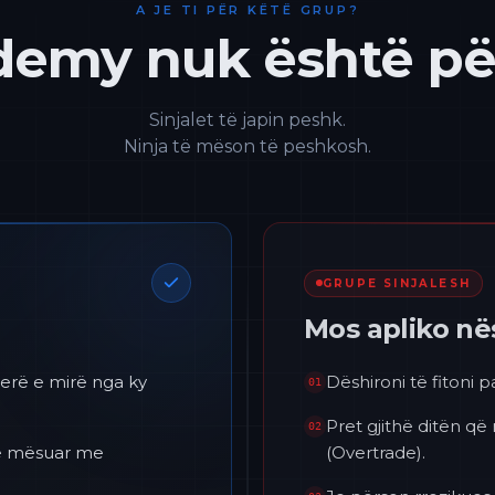
A JE TI PËR KËTË GRUP?
emy nuk është për
Sinjalet të japin peshk.
Ninja të mëson të peshkosh.
GRUPE SINJALESH
Mos apliko n
erë e mirë nga ky
Dëshironi të fitoni 
01
Pret gjithë ditën që
02
 të mësuar me
(Overtrade).