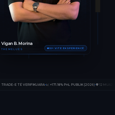
Vigan B. Morina
10+ VITE EKSPERIENCË
THEMELUES
 VERIFIKUARA
📈 +171.18% PnL PUBLIK (2026)
🛡️ 12 MUAJ AKSES TË PL