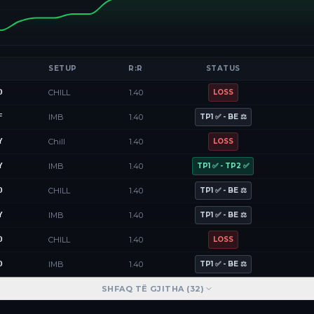
SETUP
R:R
STATUS
D
CHILL
1.40
LOSS
F
IMB
1.40
TP1 ✅ - BE ⚖️
Y
Chill
1.40
LOSS
Y
IMB
1.40
TP1 ✅ - TP2 ✅
D
CHILL
1.40
TP1 ✅ - BE ⚖️
Y
IMB
1.40
TP1 ✅ - BE ⚖️
D
CHILL
1.40
LOSS
D
IMB
1.40
TP1 ✅ - BE ⚖️
SHFAQ TË GJITHA (
32
)