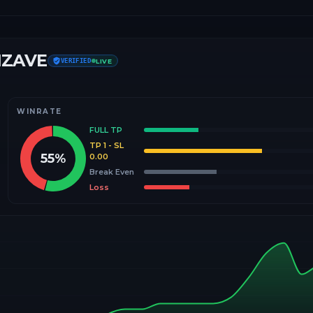
IZAVE
VERIFIED
LIVE
WINRATE
FULL TP
TP 1 - SL
55
%
0.00
Break Even
Loss