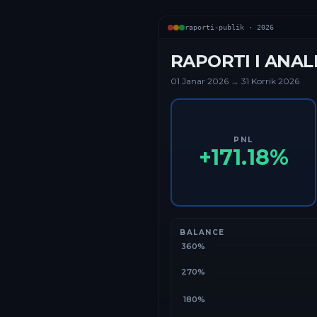
raporti-publik ·
2026
RAPORTI I ANAL
01 Janar
2026
→
31 Korrik 2026
PNL
+
171.18
%
BALANCE
360%
270%
180%