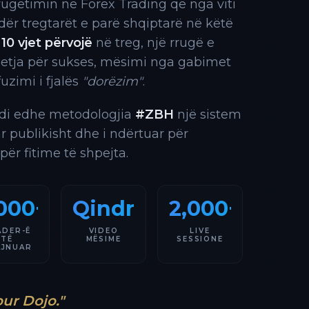
rrugëtimin në Forex Trading që nga viti
 ndër tregtarët e parë shqiptarë në këtë
10 vjet përvojë
në treg, një rrugë e
 etja për sukses, mësimi nga gabimet
fuzimi i fjalës
"dorëzim"
.
indi edhe metodologjia
#ZBH
një sistem
ar publikisht dhe i ndërtuar për
 për fitime të shpejta.
000+
Qindra
2,000+
ADER-Ë
VIDEO
LIVE
TË
MËSIME
SESSIONE
AJNUAR
our Dojo."