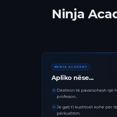
Ninja Acad
NINJA ACADEMY
Apliko nëse…
Dëshiron të pavarsohesh një h
01
profesion..
Je gati t'i kushtosh kohë për
02
përkushtim.