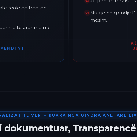
Je përson rrezikues 
03
ate reale që tregton
Nuk je në gjendje t
04
mësim.
h për një të ardhme më
K
VENDI YT.
TJ
NALIZAT TË VERIFIKUARA NGA QINDRA ANETARE LIV
 i dokumentuar, Transparencë