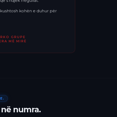
që s'ndjek rregullat.
'i kushtosh kohën e duhur për
ËRKO GRUPE
ERA MË MIRË
E.
 në numra.